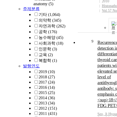
2010
anatomy
(5)
Histopath
주제분류
Vol.57 No
기타
(1,064)
의약학
(345)
자연과학
(262)
기
공학
(176)
농수해양
(45)
9
Recurrenc
사회과학
(18)
detection i
인문학
(3)
differentia
교육
(2)
thyroid ca
복합학
(1)
patients wi
발행연도
elevated s
2019
(10)
level of
2018
(27)
2017
(24)
antithyrog
2016
(14)
antibody: s
2015
(25)
emphasis o
2014
(36)
<sup>18</
2013
(34)
FDG PET
2012
(151)
2011
(431)
Seo, Ji Hyou