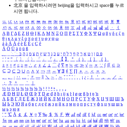
北京 을 입력하시려면
beijing
을 입력하시고 space를 누르
시면 됩니다.
ㅥ
ㅦ
ㅧ
ㅨ
ㅩ
ㅪ
ㅫ
ㅬ
ㅭ
ㅮ
ㅯ
ㅰ
ㅱ
ㅲ
ㅳ
ㅴ
ㅵ
ㅶ
ㅷ
ㅸ
ㅹ
ㅺ
ㅻ
ㅼ
ㅽ
ㅾ
ㅿ
ㆀ
ㆁ
ㆂ
ㆃ
ㆄ
ㆅ
ㆆ
ㆇ
ㆈ
ㆉ
ㆊ
ㆋ
ㆌ
ㆍ
ㆎ
Α
Β
Γ
Δ
Ε
Ζ
Η
Θ
Ι
Κ
Λ
Μ
Ν
Ξ
Ο
Π
Ρ
Σ
Τ
Υ
Φ
Χ
Ψ
Ω
α
β
γ
δ
ε
ζ
η
θ
ι
κ
λ
μ
ν
ξ
ο
π
ρ
σ
τ
υ
φ
χ
ψ
ω
á
à
Á
À
é
è
É
È
ç
Ç
ê
Ä
Ö
Ü
ä
ö
ü
ß
ְ
ֳ
ֲ
ֱ
ָ
ַ
ֵ
ֶ
ִ
ֹ
ּ
ֻ
ׂ
ׁ
ּ
ב
ה
נ
מ
צ
ת
ץ
ש
ד
ג
כ
ע
י
ח
ל
ך
ף
ק
ר
א
ט
ו
ן
ם
פ
‘
’
“
”
〔
〕
〈
〉
「
」
『
』
【
】
＂
（
）
［
］
｛
｝
±
×
÷
≠
≤
≥
∞
∴
♂
♀
∠
⊥
⌒
∂
∇
≡
≒
≪
≫
√
∽
∝
∵
∫
∬
∈
∋
⊆
⊇
⊂
⊃
∪
∩
∧
∨
￢
⇒
⇔
∀
∃
∮
∑
∏
＋
－
＜
＝
＞
、
。
·
‥
…
¨
〃
―
∥
＼
∼
´
～
ˇ
˘
˝
˚
˙
¸
˛
¡
¿
ː
！
＇
，
．
／
：
；
？
＾
＿
｀
｜
½
⅓
⅔
¼
¾
⅛
⅜
⅝
⅞
¹
²
³
⁴
ⁿ
₁
₂
₃
₄
Æ
Ð
Ħ
Ĳ
Ł
Ø
Œ
Þ
Ŧ
Ŋ
æ
đ
ð
ħ
ı
ĳ
ĸ
ŀ
ł
ø
œ
ß
þ
ŧ
ŋ
ŉ
А
Б
В
Г
Д
Е
Ё
Ж
З
И
Й
К
Л
М
Н
О
П
Р
С
Т
У
Ф
Х
Ц
Ч
Ш
Щ
Ъ
Ы
Ь
Э
Ю
Я
а
б
в
г
д
е
ё
ж
з
и
й
к
л
м
н
о
п
р
с
т
у
ф
х
ц
ч
ш
щ
ъ
ы
ь
э
ю
я
′
″
℃
Å
￠
￡
￥
¤
℉
‰
＄
％
Ｆ
￦
㎕
㎖
㎗
ℓ
㎘
㏄
㎣
㎤
㎥
㎦
㎙
㎚
㎛
㎜
㎝
㎞
㎟
㎠
㎡
㎢
㏊
㎍
㎎
㎏
㏏
㎈
㎉
㏈
㎧
㎨
㎰
㎱
㎲
㎳
㎴
㎵
㎶
㎷
㎸
㎹
㎀
㎁
㎂
㎃
㎄
㎺
㎻
㎽
㎾
㎿
㎐
㎑