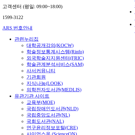
고객센터 (평일: 09:00~18:00)
1599-3122
ARS 번호안내
관련누리집
대학공개강의(KOCW)
학술정보통계시스템(Rinfo)
외국학술지지원센터(FRIC)
학술관계분석서비스(SAM)
사서커뮤니티
기관회원
지식나눔(LOOK)
의학전자도서관(MEDLIS)
유관기관 사이트
교육부(MOE)
국립장애인도서관(NLD)
국립중앙도서관(NL)
국회도서관(NAL)
연구윤리정보포털(CRE)
사이언스온 (ScienceON)