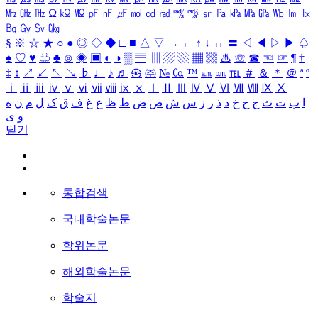
㎒
㎓
㎔
Ω
㏀
㏁
㎊
㎋
㎌
㏖
㏅
㎭
㎮
㎯
㏛
㎩
㎪
㎫
㎬
㏝
㏐
㏓
㏃
㏉
㏜
㏆
§
※
☆
★
○
●
◎
◇
◆
□
■
△
▽
→
←
↑
↓
↔
〓
◁
◀
▷
▶
♤
♠
♡
♥
♧
♣
⊙
◈
▣
◐
◑
▒
▤
▥
▨
▧
▦
▩
♨
☏
☎
☜
☞
¶
†
‡
↕
↗
↙
↖
↘
♭
♩
♪
♬
㉿
㈜
№
㏇
™
㏂
㏘
℡
＃
＆
＊
＠
ª
º
ⅰ
ⅱ
ⅲ
ⅳ
ⅴ
ⅵ
ⅶ
ⅷ
ⅸ
ⅹ
Ⅰ
Ⅱ
Ⅲ
Ⅳ
Ⅴ
Ⅵ
Ⅶ
Ⅷ
Ⅸ
Ⅹ
ا
ب
ت
ث
ج
ح
خ
د
ذ
ر
ز
س
ش
ص
ض
ط
ظ
ع
غ
ف
ق
ک
ل
م
ن
ه
و
ی
닫기
통합검색
국내학술논문
학위논문
해외학술논문
학술지