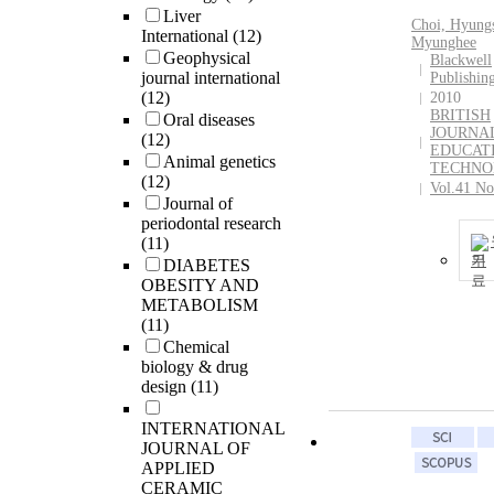
Liver
Choi, Hyung
International
(12)
Myunghee
Geophysical
Blackwell
journal international
Publishin
(12)
2010
BRITISH
Oral diseases
JOURNA
(12)
EDUCAT
Animal genetics
TECHNO
(12)
Vol.41 No
Journal of
periodontal research
(11)
기
DIABETES
OBESITY AND
METABOLISM
(11)
Chemical
biology & drug
design
(11)
INTERNATIONAL
JOURNAL OF
APPLIED
CERAMIC