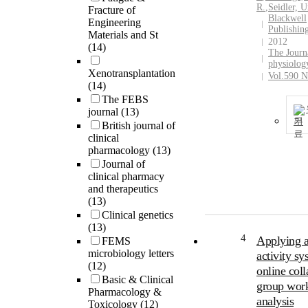
R.
,
Seidler, U
Fracture of
Blackwell
Engineering
Publishin
Materials and St
2012
(14)
The Journ
physiolog
Xenotransplantation
Vol.590 N
(14)
The FEBS
journal
(13)
기
British journal of
clinical
pharmacology
(13)
Journal of
clinical pharmacy
and therapeutics
(13)
Clinical genetics
(13)
4
Applying 
FEMS
microbiology letters
activity sy
(12)
online coll
Basic & Clinical
group wor
Pharmacology &
analysis
Toxicology
(12)