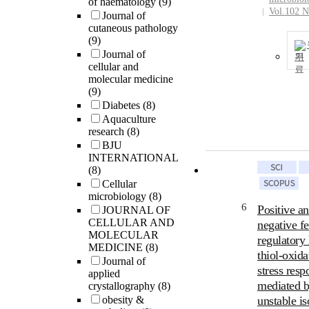
of haematology
(9)
Vol.102 N
Journal of
cutaneous pathology
(9)
Journal of
기
cellular and
molecular medicine
(9)
Diabetes
(8)
Aquaculture
research
(8)
BJU
INTERNATIONAL
(8)
Cellular
microbiology
(8)
6
Positive a
JOURNAL OF
CELLULAR AND
negative f
MOLECULAR
regulatory 
MEDICINE
(8)
thiol-oxida
Journal of
stress resp
applied
mediated b
crystallography
(8)
obesity &
unstable i