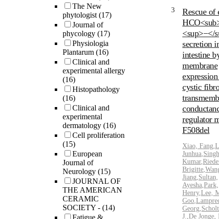
The New
3
Rescue of e
phytologist
(17)
HCO<sub>
Journal of
<sup>−</s
phycology
(17)
Physiologia
secretion 
Plantarum
(16)
intestine b
Clinical and
membrane
experimental allergy
expression 
(16)
cystic fibro
Histopathology
transmemb
(16)
Clinical and
conductan
experimental
regulator 
dermatology
(16)
F508del
Cell proliferation
(15)
Xiao, Fang
,
L
European
Junhua
,
Singh
Kumar
,
Riede
Journal of
Brigitte
,
Wan
Neurology
(15)
Jiang
,
Sultan,
JOURNAL OF
Ayesha
,
Park,
THE AMERICAN
Henry
,
Lee, 
CERAMIC
Goo
,
Lamprec
SOCIETY -
(14)
Georg
,
Schol
J.
,
De Jonge,
Fatigue &