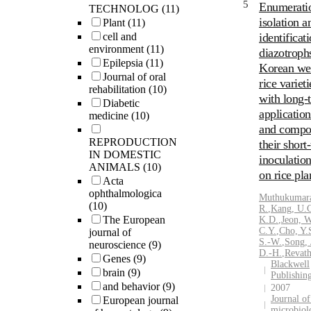
5
Enumerati
TECHNOLOG
(11)
isolation a
Plant
(11)
cell and
identificat
environment
(11)
diazotroph
Epilepsia
(11)
Korean we
Journal of oral
rice variet
rehabilitation
(10)
with long-
Diabetic
applicatio
medicine
(10)
and compo
REPRODUCTION
their short
IN DOMESTIC
inoculation
ANIMALS
(10)
on rice pla
Acta
ophthalmologica
Muthukumar
(10)
R.
,
Kang, U.
The European
K.D.
,
Jeon, W
C.Y.
,
Cho, Y.
journal of
S.-W.
,
Song, 
neuroscience
(9)
D.-H.
,
Revath
Genes
(9)
Blackwell
brain
(9)
Publishin
and behavior
(9)
2007
Journal of
European journal
microbiol