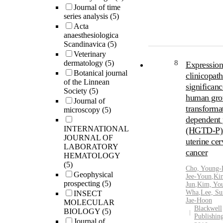
Journal of time
series analysis
(5)
Acta
anaesthesiologica
Scandinavica
(5)
Veterinary
dermatology
(5)
8
Expression
Botanical journal
clinicopath
of the Linnean
significanc
Society
(5)
human gro
Journal of
transforma
microscopy
(5)
dependent 
INTERNATIONAL
(HGTD-P) 
JOURNAL OF
uterine cer
LABORATORY
cancer
HEMATOLOGY
(5)
Cho, Young-
Geophysical
Jee-Youn
,
Ki
prospecting
(5)
Jun
,
Kim, Yo
Wha
,
Lee, Su
INSECT
Jae-Hoon
MOLECULAR
Blackwell
BIOLOGY
(5)
Publishin
Journal of