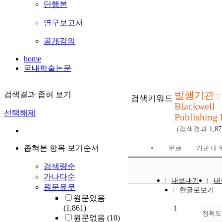
단행본
연구보고서
공개강의
home
국내학술논문
발행기관 :
검색결과 좁혀 보기
검색키워드
Blackwell
선택해제
Publishing 
(검색결과
1,87
좁혀본 항목 보기순서
무료
기관 내 
검색량순
가나다순
내보내기
내
원문유무
한글로보기
원문있음
(1,861)
1
정확도
원문없음
(10)