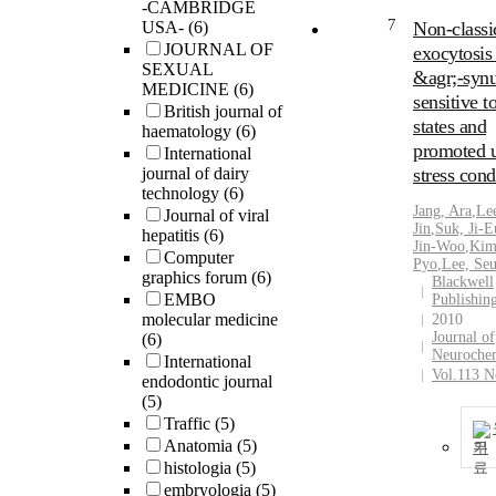
-CAMBRIDGE
7
USA-
(6)
Non-classi
JOURNAL OF
exocytosis
SEXUAL
&agr;-synu
MEDICINE
(6)
sensitive t
British journal of
states and
haematology
(6)
promoted 
International
journal of dairy
stress cond
technology
(6)
Jang, Ara
,
Le
Journal of viral
Jin
,
Suk, Ji-E
hepatitis
(6)
Jin-Woo
,
Kim
Computer
Pyo
,
Lee, Se
graphics forum
(6)
Blackwell
EMBO
Publishin
molecular medicine
2010
Journal of
(6)
Neurochem
International
Vol.113 N
endodontic journal
(5)
Traffic
(5)
Anatomia
(5)
기
histologia
(5)
embryologia
(5)