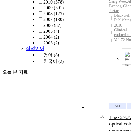
Sang Woo
,
A
2010
(378)
Byeong-Cheo
2009
(391)
Jaetae
2008
(125)
Blackwell
2007
(130)
Publishin
2006
(87)
2010
Clinical
2005
(4)
endocrino
2004
(2)
Vol.72 No
2003
(2)
작성언어
영어
(8)
기
한국어
(2)
오늘 본 자료
10
The <i>UV
optical col
dependenc