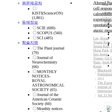
Altered Pu
원문제공처
내림차
cell respo
KISTI(ScienceON)
calmoduli
10개씩
(1,861)
expression 
조회
등재정보
spontaneou
SCIE
(600)
ataxic mou
SCOPUS
(560)
SCI
(485)
Lee, Kwan
학술지명
Young
,
Kim, 
Seong
,
Kim, 
The Plant journal
Hoon
,
Park, 
(79)
Seo
,
Jeong,
Journal of
Young‐
,
Gil
,
L
Neurochemistry
Nam‐
,
Seob
,
(66)
Kwan
Blackwell
MONTHLY
Publishin
NOTICES-
2011
ROYAL
The Euro
ASTRONOMICAL
journal of
SOCIETY
(65)
neuroscie
Journal of the
Vol.33 No
American Ceramic
Society
(60)
Monthly notices
기