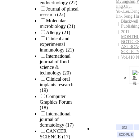
Myungshin
,
W
endocrinology
(22)
Jing
,
Qiu,
Journal of pineal
Yu‐
,
Lei
,
Deng
research
(22)
Jin‐
,
Song
,
Hu
Molecular
Blackwell
microbiology
(21)
Publishin
2011
Allergy
(21)
MONTH
Clinical and
NOTICES
experimental
ASTRON
immunology
(21)
SOCIET
International
Vol.410 N
journal of food
science &
technology
(20)
기
Clinical oral
implants research
(19)
Computer
Graphics Forum
(18)
International
journal of
dermatology
(17)
CANCER
SCIENCE
(17)