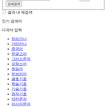
상세검색
결과 내 재검색
인기 검색어
다국어 입력
히라가나
가타카나
중국어
한글고어
그리스문자
프랑스어
독일어
히브리어
괄호기호
학술기호
기술기호
첨자기호
라틴문자
러시아문자