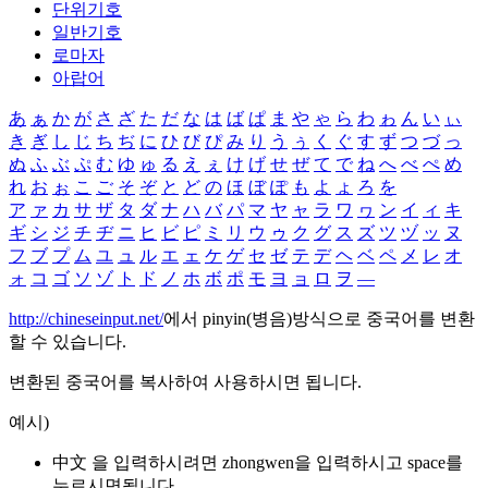
단위기호
일반기호
로마자
아랍어
あ
ぁ
か
が
さ
ざ
た
だ
な
は
ば
ぱ
ま
や
ゃ
ら
わ
ゎ
ん
い
ぃ
き
ぎ
し
じ
ち
ぢ
に
ひ
び
ぴ
み
り
う
ぅ
く
ぐ
す
ず
つ
づ
っ
ぬ
ふ
ぶ
ぷ
む
ゆ
ゅ
る
え
ぇ
け
げ
せ
ぜ
て
で
ね
へ
べ
ぺ
め
れ
お
ぉ
こ
ご
そ
ぞ
と
ど
の
ほ
ぼ
ぽ
も
よ
ょ
ろ
を
ア
ァ
カ
サ
ザ
タ
ダ
ナ
ハ
バ
パ
マ
ヤ
ャ
ラ
ワ
ヮ
ン
イ
ィ
キ
ギ
シ
ジ
チ
ヂ
ニ
ヒ
ビ
ピ
ミ
リ
ウ
ゥ
ク
グ
ス
ズ
ツ
ヅ
ッ
ヌ
フ
ブ
プ
ム
ユ
ュ
ル
エ
ェ
ケ
ゲ
セ
ゼ
テ
デ
ヘ
ベ
ペ
メ
レ
オ
ォ
コ
ゴ
ソ
ゾ
ト
ド
ノ
ホ
ボ
ポ
モ
ヨ
ョ
ロ
ヲ
―
http://chineseinput.net/
에서 pinyin(병음)방식으로 중국어를 변환
할 수 있습니다.
변환된 중국어를 복사하여 사용하시면 됩니다.
예시)
中文 을 입력하시려면
zhongwen
을 입력하시고 space를
누르시면됩니다.