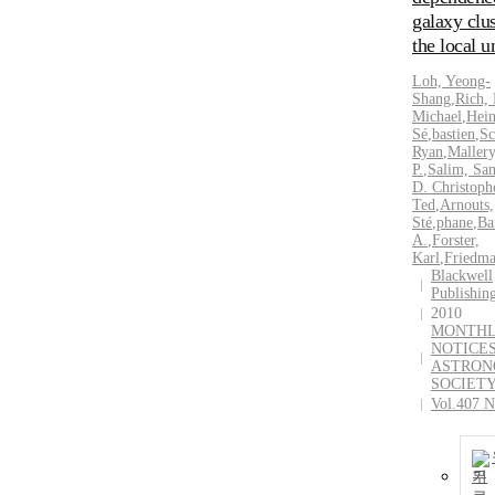
galaxy clus
the local u
Loh, Yeong-
Shang
,
Rich, 
Michael
,
Hein
Sé
,
bastien
,
Sc
Ryan
,
Mallery
P.
,
Salim, Sa
D. Christoph
Ted
,
Arnouts,
Sté
,
phane
,
Ba
A.
,
Forster,
Karl
,
Friedm
Blackwell
Publishin
2010
MONTH
NOTICES
ASTRON
SOCIET
Vol.407 N
기