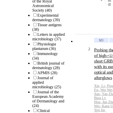
of the Royal
Astronomical
Society
(40)
Experimental
dermatology
(39)
Tissue antigens
(38)
Letters in applied
microbiology
(37)
Physiologia
plantarum
(36)
2
Probing th
Immunology
of high‐<i
(34)
short GRB
British journal of
with its ea
dermatology
(28)
optical an
APMIS
(28)
afterglows
Journal of
applied
Xin, Li‐
,
Pin
microbiology
(25)
En‐
,
Wei
,
Wei
Journal of the
Jian‐
,
Yan
,
Zh
European Academy
Bing
,
Lv,
of Dermatology and
Hou‐
,
Jun
,
Zh
(24)
Wei‐
,
Kang
,
U
Yuji
,
Im,
Clinical