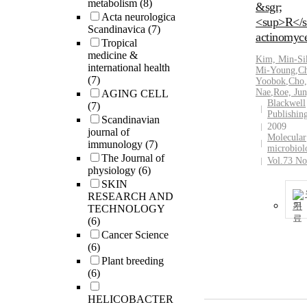
metabolism
(8)
&sgr;
Acta neurologica
<sup>R</s
Scandinavica
(7)
actinomyce
Tropical
medicine &
Kim, Min-Si
international health
Mi-Young
,
C
(7)
Yoobok
,
Cho,
Nae
,
Roe, Ju
AGING CELL
Blackwell
(7)
Publishin
Scandinavian
2009
journal of
Molecular
immunology
(7)
microbiol
The Journal of
Vol.73 No
physiology
(6)
SKIN
RESEARCH AND
기
TECHNOLOGY
(6)
Cancer Science
(6)
Plant breeding
(6)
HELICOBACTER