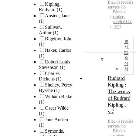
Black's readers
Kipling,
service Co
Rudyard
(1)
Black's
Austen, Jane
readers
(1)
service Co.
Sullivan,
1927
Arthur
(1)
Bigelow, John
복
(1)
사/
Baker, Carlos
대
(1)
출
5
Robert Louis
신
Stevenson
(1)
청
Charles
Rudrard
Dickens
(1)
Kipling :
Shelley, Percy
Bysshe
(1)
The works
William Blake
of Rudrard
(1)
Kipling .
Oscar Wilde
v.7
(1)
Jane Austen
Black's readers
(1)
service Co
Symonds,
Black's
readers