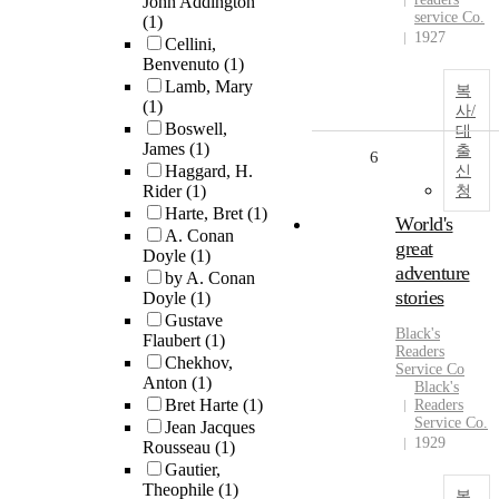
John Addington
service Co.
(1)
1927
Cellini,
Benvenuto
(1)
Lamb, Mary
복
(1)
사/
Boswell,
대
James
(1)
출
6
Haggard, H.
신
Rider
(1)
청
Harte, Bret
(1)
World's
A. Conan
great
Doyle
(1)
adventure
by A. Conan
stories
Doyle
(1)
Gustave
Black's
Flaubert
(1)
Readers
Chekhov,
Service Co
Anton
(1)
Black's
Bret Harte
(1)
Readers
Service Co.
Jean Jacques
1929
Rousseau
(1)
Gautier,
Theophile
(1)
복