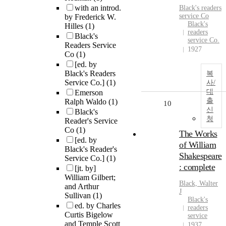
with an introd.
Black's readers
service Co
by Frederick W.
Black's
Hilles
(1)
readers
Black's
service Co.
Readers Service
1927
Co
(1)
[ed. by
Black's Readers
복
Service Co.]
(1)
사/
대
Emerson
출
Ralph Waldo
(1)
10
신
Black's
청
Reader's Service
Co
(1)
The Works
[ed. by
of William
Black's Reader's
Shakespeare
Service Co.]
(1)
: complete
[jt. by]
William Gilbert;
Black, Walter
and Arthur
J
Sullivan
(1)
Black's
ed. by Charles
readers
Curtis Bigelow
service
and Temple Scott
1937