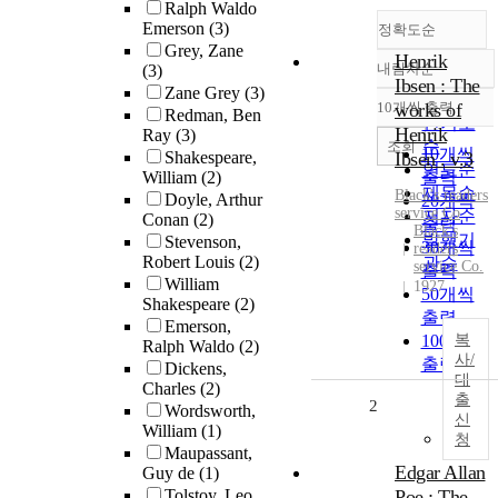
Ralph Waldo
Emerson
(3)
정확도순
Grey, Zane
Henrik
내림차순
(3)
정확도
Ibsen : The
Zane Grey
(3)
순
10개씩 출력
works of
Redman, Ben
내림차순
인기도
Henrik
Ray
(3)
순
조회
10개씩
Shakespeare,
Ibsen . v.3
연도순
William
(2)
출력
제목순
Black's readers
Doyle, Arthur
20개씩
service Co
저자순
Conan
(2)
출력
Black's
발행기
Stevenson,
30개씩
readers
Robert Louis
(2)
관순
service Co.
출력
William
1927
50개씩
Shakespeare
(2)
출력
Emerson,
100개씩
복
Ralph Waldo
(2)
사/
출력
Dickens,
대
Charles
(2)
출
2
Wordsworth,
신
William
(1)
청
Maupassant,
Edgar Allan
Guy de
(1)
Tolstoy, Leo
Poe : The