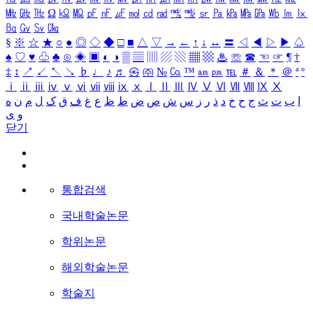
㎒
㎓
㎔
Ω
㏀
㏁
㎊
㎋
㎌
㏖
㏅
㎭
㎮
㎯
㏛
㎩
㎪
㎫
㎬
㏝
㏐
㏓
㏃
㏉
㏜
㏆
§
※
☆
★
○
●
◎
◇
◆
□
■
△
▽
→
←
↑
↓
↔
〓
◁
◀
▷
▶
♤
♠
♡
♥
♧
♣
⊙
◈
▣
◐
◑
▒
▤
▥
▨
▧
▦
▩
♨
☏
☎
☜
☞
¶
†
‡
↕
↗
↙
↖
↘
♭
♩
♪
♬
㉿
㈜
№
㏇
™
㏂
㏘
℡
＃
＆
＊
＠
ª
º
ⅰ
ⅱ
ⅲ
ⅳ
ⅴ
ⅵ
ⅶ
ⅷ
ⅸ
ⅹ
Ⅰ
Ⅱ
Ⅲ
Ⅳ
Ⅴ
Ⅵ
Ⅶ
Ⅷ
Ⅸ
Ⅹ
ا
ب
ت
ث
ج
ح
خ
د
ذ
ر
ز
س
ش
ص
ض
ط
ظ
ع
غ
ف
ق
ک
ل
م
ن
ه
و
ی
닫기
통합검색
국내학술논문
학위논문
해외학술논문
학술지