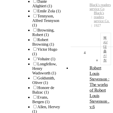
Dante
Black's readers
Alighieri
(1)
service Co
Emile Zola
(1)
Black's
Tennyson,
readers
Alfred Tennyson
service Co.
(1)
1927
Browning,
Robert
(1)
복
Robert
사/
Browning
(1)
대
Victor Hugo
출
4
(1)
신
Voltaire
(1)
청
Longfellow,
Robert
Henry
Wadsworth
(1)
Louis
Goldsmith,
Stevenson :
Oliver
(1)
The works
Honore de
of Robert
Balzac
(1)
Louis
Evans,
Stevenson .
Bergen
(1)
v.6
Allen, Hervey
(1)