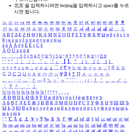
北京 을 입력하시려면
beijing
을 입력하시고 space를 누르
시면 됩니다.
ㅥ
ㅦ
ㅧ
ㅨ
ㅩ
ㅪ
ㅫ
ㅬ
ㅭ
ㅮ
ㅯ
ㅰ
ㅱ
ㅲ
ㅳ
ㅴ
ㅵ
ㅶ
ㅷ
ㅸ
ㅹ
ㅺ
ㅻ
ㅼ
ㅽ
ㅾ
ㅿ
ㆀ
ㆁ
ㆂ
ㆃ
ㆄ
ㆅ
ㆆ
ㆇ
ㆈ
ㆉ
ㆊ
ㆋ
ㆌ
ㆍ
ㆎ
Α
Β
Γ
Δ
Ε
Ζ
Η
Θ
Ι
Κ
Λ
Μ
Ν
Ξ
Ο
Π
Ρ
Σ
Τ
Υ
Φ
Χ
Ψ
Ω
α
β
γ
δ
ε
ζ
η
θ
ι
κ
λ
μ
ν
ξ
ο
π
ρ
σ
τ
υ
φ
χ
ψ
ω
á
à
Á
À
é
è
É
È
ç
Ç
ê
Ä
Ö
Ü
ä
ö
ü
ß
ְ
ֳ
ֲ
ֱ
ָ
ַ
ֵ
ֶ
ִ
ֹ
ּ
ֻ
ׂ
ׁ
ּ
ב
ה
נ
מ
צ
ת
ץ
ש
ד
ג
כ
ע
י
ח
ל
ך
ף
ק
ר
א
ט
ו
ן
ם
פ
‘
’
“
”
〔
〕
〈
〉
「
」
『
』
【
】
＂
（
）
［
］
｛
｝
±
×
÷
≠
≤
≥
∞
∴
♂
♀
∠
⊥
⌒
∂
∇
≡
≒
≪
≫
√
∽
∝
∵
∫
∬
∈
∋
⊆
⊇
⊂
⊃
∪
∩
∧
∨
￢
⇒
⇔
∀
∃
∮
∑
∏
＋
－
＜
＝
＞
、
。
·
‥
…
¨
〃
―
∥
＼
∼
´
～
ˇ
˘
˝
˚
˙
¸
˛
¡
¿
ː
！
＇
，
．
／
：
；
？
＾
＿
｀
｜
½
⅓
⅔
¼
¾
⅛
⅜
⅝
⅞
¹
²
³
⁴
ⁿ
₁
₂
₃
₄
Æ
Ð
Ħ
Ĳ
Ł
Ø
Œ
Þ
Ŧ
Ŋ
æ
đ
ð
ħ
ı
ĳ
ĸ
ŀ
ł
ø
œ
ß
þ
ŧ
ŋ
ŉ
А
Б
В
Г
Д
Е
Ё
Ж
З
И
Й
К
Л
М
Н
О
П
Р
С
Т
У
Ф
Х
Ц
Ч
Ш
Щ
Ъ
Ы
Ь
Э
Ю
Я
а
б
в
г
д
е
ё
ж
з
и
й
к
л
м
н
о
п
р
с
т
у
ф
х
ц
ч
ш
щ
ъ
ы
ь
э
ю
я
′
″
℃
Å
￠
￡
￥
¤
℉
‰
＄
％
Ｆ
￦
㎕
㎖
㎗
ℓ
㎘
㏄
㎣
㎤
㎥
㎦
㎙
㎚
㎛
㎜
㎝
㎞
㎟
㎠
㎡
㎢
㏊
㎍
㎎
㎏
㏏
㎈
㎉
㏈
㎧
㎨
㎰
㎱
㎲
㎳
㎴
㎵
㎶
㎷
㎸
㎹
㎀
㎁
㎂
㎃
㎄
㎺
㎻
㎽
㎾
㎿
㎐
㎑