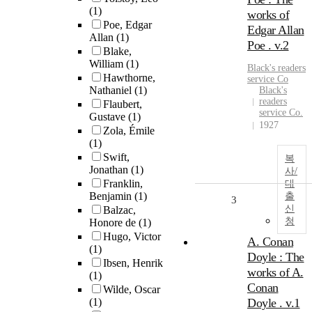
(1)
works of
Poe, Edgar
Edgar Allan
Allan
(1)
Poe . v.2
Blake,
William
(1)
Black's readers
Hawthorne,
service Co
Nathaniel
(1)
Black's
readers
Flaubert,
service Co.
Gustave
(1)
1927
Zola, Émile
(1)
Swift,
복
Jonathan
(1)
사/
Franklin,
대
Benjamin
(1)
출
3
신
Balzac,
청
Honore de
(1)
Hugo, Victor
A. Conan
(1)
Doyle : The
Ibsen, Henrik
works of A.
(1)
Conan
Wilde, Oscar
(1)
Doyle . v.1