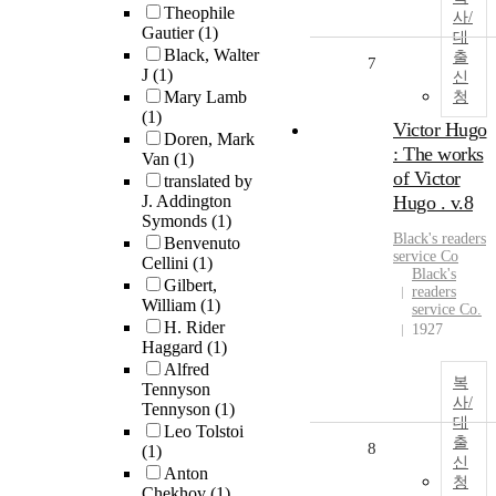
Theophile
사/
Gautier
(1)
대
Black, Walter
출
7
J
(1)
신
Mary Lamb
청
(1)
Victor Hugo
Doren, Mark
: The works
Van
(1)
of Victor
translated by
J. Addington
Hugo . v.8
Symonds
(1)
Black's readers
Benvenuto
service Co
Cellini
(1)
Black's
Gilbert,
readers
William
(1)
service Co.
H. Rider
1927
Haggard
(1)
Alfred
복
Tennyson
사/
Tennyson
(1)
대
Leo Tolstoi
출
8
(1)
신
Anton
청
Chekhov
(1)