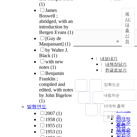
(1)
James
복
Boswell ;
사/
abridged, with an
대
introduction by
출
Bergen Evans
(1)
신
[Guy de
청
Maupassant]
(1)
by Walter J.
Black
(1)
내보내기
with new
내책장담기
notes
(1)
한글로보기
Benjamin
Franklin ;
compiled and
정확도순
edited, with notes
by John Bigelow
내림차순
정확도
(1)
순
10개씩 출력
발행연도
내림차순
인기도
2007
(1)
순
조회
10개씩
1958
(1)
연도순
출력
1955
(1)
제목순
1953
(1)
20개씩
저자순