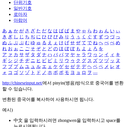
단위기호
일반기호
로마자
아랍어
あ
ぁ
か
が
さ
ざ
た
だ
な
は
ば
ぱ
ま
や
ゃ
ら
わ
ゎ
ん
い
ぃ
き
ぎ
し
じ
ち
ぢ
に
ひ
び
ぴ
み
り
う
ぅ
く
ぐ
す
ず
つ
づ
っ
ぬ
ふ
ぶ
ぷ
む
ゆ
ゅ
る
え
ぇ
け
げ
せ
ぜ
て
で
ね
へ
べ
ぺ
め
れ
お
ぉ
こ
ご
そ
ぞ
と
ど
の
ほ
ぼ
ぽ
も
よ
ょ
ろ
を
ア
ァ
カ
サ
ザ
タ
ダ
ナ
ハ
バ
パ
マ
ヤ
ャ
ラ
ワ
ヮ
ン
イ
ィ
キ
ギ
シ
ジ
チ
ヂ
ニ
ヒ
ビ
ピ
ミ
リ
ウ
ゥ
ク
グ
ス
ズ
ツ
ヅ
ッ
ヌ
フ
ブ
プ
ム
ユ
ュ
ル
エ
ェ
ケ
ゲ
セ
ゼ
テ
デ
ヘ
ベ
ペ
メ
レ
オ
ォ
コ
ゴ
ソ
ゾ
ト
ド
ノ
ホ
ボ
ポ
モ
ヨ
ョ
ロ
ヲ
―
http://chineseinput.net/
에서 pinyin(병음)방식으로 중국어를 변환
할 수 있습니다.
변환된 중국어를 복사하여 사용하시면 됩니다.
예시)
中文 을 입력하시려면
zhongwen
을 입력하시고 space를
누르시면됩니다.