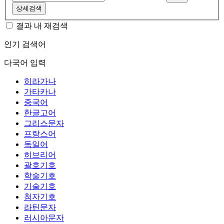
상세검색
결과 내 재검색
인기 검색어
다국어 입력
히라가나
가타카나
중국어
한글고어
그리스문자
프랑스어
독일어
히브리어
괄호기호
학술기호
기술기호
첨자기호
라틴문자
러시아문자