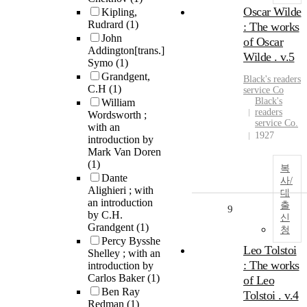
Oscar Wilde
Kipling,
Rudrard
(1)
: The works
John
of Oscar
Addington[trans.]
Wilde . v.5
Symo
(1)
Grandgent,
Black's readers
C.H
(1)
service Co
Black's
William
readers
Wordsworth ;
service Co.
with an
1927
introduction by
Mark Van Doren
(1)
복
Dante
사/
Alighieri ; with
대
an introduction
출
9
by C.H.
신
Grandgent
(1)
청
Percy Bysshe
Leo Tolstoi
Shelley ; with an
: The works
introduction by
Carlos Baker
(1)
of Leo
Ben Ray
Tolstoi . v.4
Redman
(1)