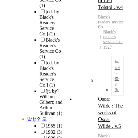
of Leo
(1)
Tolstoi . v.4
[ed. by
Black's
Black's
readers service
Readers
Co
Service
Black's
Co.]
(1)
readers
Black's
service Co.
Reader's
1927
Service Co
(1)
복
[ed. by
사/
Black's
대
Reader's
출
Service
5
신
Co.]
(1)
청
[jt. by]
William
Oscar
Gilbert; and
Wilde : The
Arthur
works of
Sullivan
(1)
Oscar
발행연도
Wilde . v.5
1955
(1)
1932
(3)
Black's