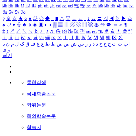
㎒
㎓
㎔
Ω
㏀
㏁
㎊
㎋
㎌
㏖
㏅
㎭
㎮
㎯
㏛
㎩
㎪
㎫
㎬
㏝
㏐
㏓
㏃
㏉
㏜
㏆
§
※
☆
★
○
●
◎
◇
◆
□
■
△
▽
→
←
↑
↓
↔
〓
◁
◀
▷
▶
♤
♠
♡
♥
♧
♣
⊙
◈
▣
◐
◑
▒
▤
▥
▨
▧
▦
▩
♨
☏
☎
☜
☞
¶
†
‡
↕
↗
↙
↖
↘
♭
♩
♪
♬
㉿
㈜
№
㏇
™
㏂
㏘
℡
＃
＆
＊
＠
ª
º
ⅰ
ⅱ
ⅲ
ⅳ
ⅴ
ⅵ
ⅶ
ⅷ
ⅸ
ⅹ
Ⅰ
Ⅱ
Ⅲ
Ⅳ
Ⅴ
Ⅵ
Ⅶ
Ⅷ
Ⅸ
Ⅹ
ا
ب
ت
ث
ج
ح
خ
د
ذ
ر
ز
س
ش
ص
ض
ط
ظ
ع
غ
ف
ق
ک
ل
م
ن
ه
و
ی
닫기
통합검색
국내학술논문
학위논문
해외학술논문
학술지