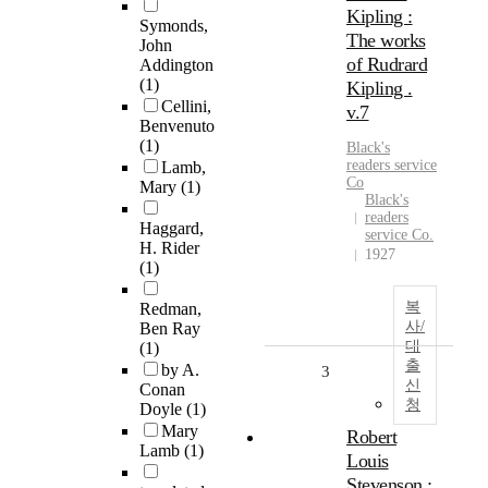
Kipling :
Symonds,
The works
John
of Rudrard
Addington
(1)
Kipling .
Cellini,
v.7
Benvenuto
(1)
Black's
readers service
Lamb,
Co
Mary
(1)
Black's
readers
Haggard,
service Co.
H. Rider
1927
(1)
복
Redman,
사/
Ben Ray
대
(1)
출
by A.
3
신
Conan
청
Doyle
(1)
Mary
Robert
Lamb
(1)
Louis
Stevenson :