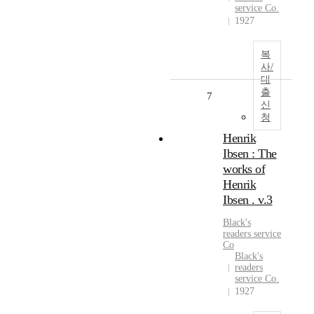
service Co.
1927
복
사/
대
출
7
신
청
Henrik
Ibsen : The
works of
Henrik
Ibsen . v.3
Black's
readers service
Co
Black's
readers
service Co.
1927