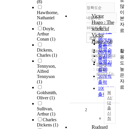
로
(8)
많
정확도순
이
Hawthorne,
Victor
Nathaniel
내림차순
본
정확도
Hugo : The
(1)
자
순
10개씩 출력
works of
Doyle,
내림차순
료
인기도
Arthur
Victor
순
조회
Conan
(1)
10개씩
Hugo . v.8
연도순
출력
Dickens,
제목순
활
Black's
20개씩
Charles
(1)
readers service
저자순
용
출력
Co
발행기
도
30개씩
Black's
Tennyson,
관순
높
readers
출력
Alfred
service Co.
은
50개씩
Tennyson
1927
자
(1)
출력
료
100개씩
Goldsmith,
복
출력
Oliver
(1)
사/
대
출
Sullivan,
2
신
Arthur
(1)
청
Charles
Dickens
(1)
Rudrard