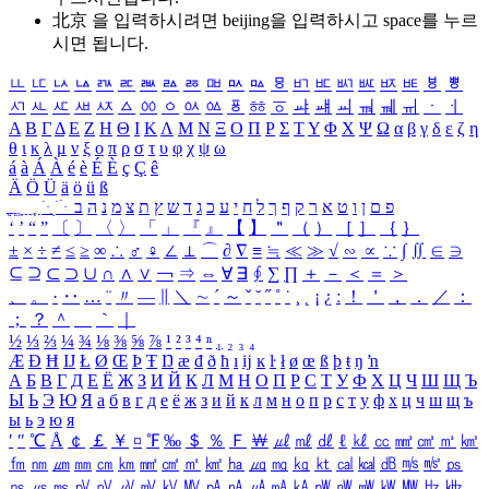
北京 을 입력하시려면
beijing
을 입력하시고 space를 누르
시면 됩니다.
ㅥ
ㅦ
ㅧ
ㅨ
ㅩ
ㅪ
ㅫ
ㅬ
ㅭ
ㅮ
ㅯ
ㅰ
ㅱ
ㅲ
ㅳ
ㅴ
ㅵ
ㅶ
ㅷ
ㅸ
ㅹ
ㅺ
ㅻ
ㅼ
ㅽ
ㅾ
ㅿ
ㆀ
ㆁ
ㆂ
ㆃ
ㆄ
ㆅ
ㆆ
ㆇ
ㆈ
ㆉ
ㆊ
ㆋ
ㆌ
ㆍ
ㆎ
Α
Β
Γ
Δ
Ε
Ζ
Η
Θ
Ι
Κ
Λ
Μ
Ν
Ξ
Ο
Π
Ρ
Σ
Τ
Υ
Φ
Χ
Ψ
Ω
α
β
γ
δ
ε
ζ
η
θ
ι
κ
λ
μ
ν
ξ
ο
π
ρ
σ
τ
υ
φ
χ
ψ
ω
á
à
Á
À
é
è
É
È
ç
Ç
ê
Ä
Ö
Ü
ä
ö
ü
ß
ְ
ֳ
ֲ
ֱ
ָ
ַ
ֵ
ֶ
ִ
ֹ
ּ
ֻ
ׂ
ׁ
ּ
ב
ה
נ
מ
צ
ת
ץ
ש
ד
ג
כ
ע
י
ח
ל
ך
ף
ק
ר
א
ט
ו
ן
ם
פ
‘
’
“
”
〔
〕
〈
〉
「
」
『
』
【
】
＂
（
）
［
］
｛
｝
±
×
÷
≠
≤
≥
∞
∴
♂
♀
∠
⊥
⌒
∂
∇
≡
≒
≪
≫
√
∽
∝
∵
∫
∬
∈
∋
⊆
⊇
⊂
⊃
∪
∩
∧
∨
￢
⇒
⇔
∀
∃
∮
∑
∏
＋
－
＜
＝
＞
、
。
·
‥
…
¨
〃
―
∥
＼
∼
´
～
ˇ
˘
˝
˚
˙
¸
˛
¡
¿
ː
！
＇
，
．
／
：
；
？
＾
＿
｀
｜
½
⅓
⅔
¼
¾
⅛
⅜
⅝
⅞
¹
²
³
⁴
ⁿ
₁
₂
₃
₄
Æ
Ð
Ħ
Ĳ
Ł
Ø
Œ
Þ
Ŧ
Ŋ
æ
đ
ð
ħ
ı
ĳ
ĸ
ŀ
ł
ø
œ
ß
þ
ŧ
ŋ
ŉ
А
Б
В
Г
Д
Е
Ё
Ж
З
И
Й
К
Л
М
Н
О
П
Р
С
Т
У
Ф
Х
Ц
Ч
Ш
Щ
Ъ
Ы
Ь
Э
Ю
Я
а
б
в
г
д
е
ё
ж
з
и
й
к
л
м
н
о
п
р
с
т
у
ф
х
ц
ч
ш
щ
ъ
ы
ь
э
ю
я
′
″
℃
Å
￠
￡
￥
¤
℉
‰
＄
％
Ｆ
￦
㎕
㎖
㎗
ℓ
㎘
㏄
㎣
㎤
㎥
㎦
㎙
㎚
㎛
㎜
㎝
㎞
㎟
㎠
㎡
㎢
㏊
㎍
㎎
㎏
㏏
㎈
㎉
㏈
㎧
㎨
㎰
㎱
㎲
㎳
㎴
㎵
㎶
㎷
㎸
㎹
㎀
㎁
㎂
㎃
㎄
㎺
㎻
㎽
㎾
㎿
㎐
㎑