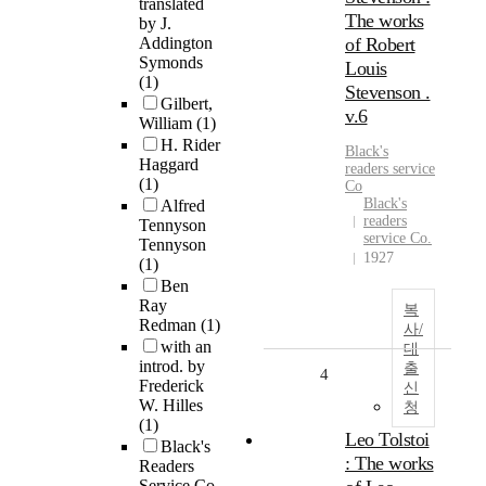
translated
The works
by J.
Addington
of Robert
Symonds
Louis
(1)
Stevenson .
Gilbert,
v.6
William
(1)
H. Rider
Black's
Haggard
readers service
(1)
Co
Black's
Alfred
readers
Tennyson
service Co.
Tennyson
1927
(1)
Ben
Ray
복
Redman
(1)
사/
with an
대
introd. by
출
4
Frederick
신
W. Hilles
청
(1)
Leo Tolstoi
Black's
: The works
Readers
Service Co