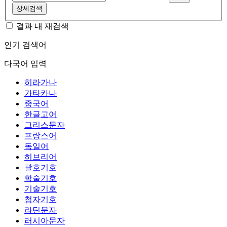
상세검색
결과 내 재검색
인기 검색어
다국어 입력
히라가나
가타카나
중국어
한글고어
그리스문자
프랑스어
독일어
히브리어
괄호기호
학술기호
기술기호
첨자기호
라틴문자
러시아문자