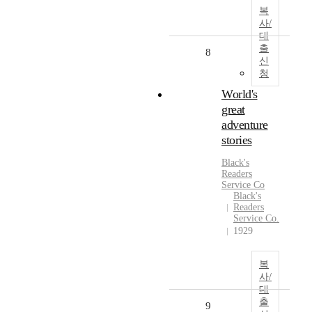
복
사/
대
출
8
신
청
World's
great
adventure
stories
Black's
Readers
Service Co
Black's
Readers
Service Co.
1929
복
사/
대
출
9