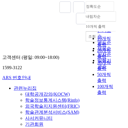
정확도순
내림차순
정확도
순
10개씩 출력
내림차순
인기도
순
조회
10개씩
연도순
출력
제목순
20개씩
저자순
출력
고객센터 (평일: 09:00~18:00)
발행기
30개씩
관순
1599-3122
출력
50개씩
ARS 번호안내
출력
100개씩
관련누리집
출력
대학공개강의(KOCW)
학술정보통계시스템(Rinfo)
외국학술지지원센터(FRIC)
학술관계분석서비스(SAM)
사서커뮤니티
기관회원