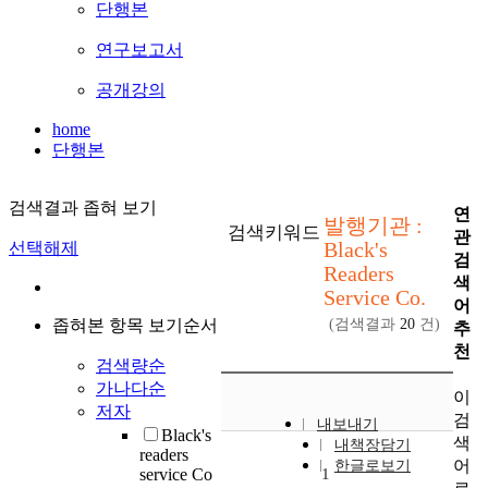
단행본
연구보고서
공개강의
home
단행본
검색결과 좁혀 보기
연
발행기관 :
검색키워드
관
Black's
선택해제
검
Readers
색
Service Co.
어
좁혀본 항목 보기순서
(검색결과
20
건)
추
천
검색량순
가나다순
이
저자
검
내보내기
Black's
색
내책장담기
readers
어
한글로보기
service Co
1