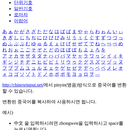
단위기호
일반기호
로마자
아랍어
あ
ぁ
か
が
さ
ざ
た
だ
な
は
ば
ぱ
ま
や
ゃ
ら
わ
ゎ
ん
い
ぃ
き
ぎ
し
じ
ち
ぢ
に
ひ
び
ぴ
み
り
う
ぅ
く
ぐ
す
ず
つ
づ
っ
ぬ
ふ
ぶ
ぷ
む
ゆ
ゅ
る
え
ぇ
け
げ
せ
ぜ
て
で
ね
へ
べ
ぺ
め
れ
お
ぉ
こ
ご
そ
ぞ
と
ど
の
ほ
ぼ
ぽ
も
よ
ょ
ろ
を
ア
ァ
カ
サ
ザ
タ
ダ
ナ
ハ
バ
パ
マ
ヤ
ャ
ラ
ワ
ヮ
ン
イ
ィ
キ
ギ
シ
ジ
チ
ヂ
ニ
ヒ
ビ
ピ
ミ
リ
ウ
ゥ
ク
グ
ス
ズ
ツ
ヅ
ッ
ヌ
フ
ブ
プ
ム
ユ
ュ
ル
エ
ェ
ケ
ゲ
セ
ゼ
テ
デ
ヘ
ベ
ペ
メ
レ
オ
ォ
コ
ゴ
ソ
ゾ
ト
ド
ノ
ホ
ボ
ポ
モ
ヨ
ョ
ロ
ヲ
―
http://chineseinput.net/
에서 pinyin(병음)방식으로 중국어를 변환
할 수 있습니다.
변환된 중국어를 복사하여 사용하시면 됩니다.
예시)
中文 을 입력하시려면
zhongwen
을 입력하시고 space를
누르시면됩니다.