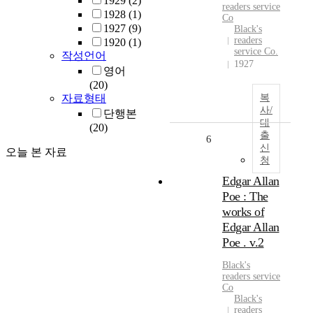
1929
(2)
readers service
1928
(1)
Co
1927
(9)
Black's
readers
1920
(1)
service Co.
작성언어
1927
영어
(20)
자료형태
복
사/
단행본
대
(20)
출
6
신
오늘 본 자료
청
Edgar Allan
Poe : The
works of
Edgar Allan
Poe . v.2
Black's
readers service
Co
Black's
readers