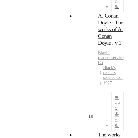
신
청
A. Conan
Doyle : The
works of A.
Conan
Doyle . v.1
Black's
readers service
Co
Black's
readers
service Co.
1927
복
사/
대
출
10
신
청
The works