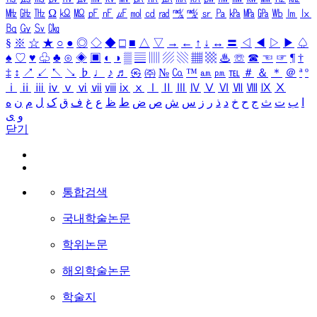
㎒
㎓
㎔
Ω
㏀
㏁
㎊
㎋
㎌
㏖
㏅
㎭
㎮
㎯
㏛
㎩
㎪
㎫
㎬
㏝
㏐
㏓
㏃
㏉
㏜
㏆
§
※
☆
★
○
●
◎
◇
◆
□
■
△
▽
→
←
↑
↓
↔
〓
◁
◀
▷
▶
♤
♠
♡
♥
♧
♣
⊙
◈
▣
◐
◑
▒
▤
▥
▨
▧
▦
▩
♨
☏
☎
☜
☞
¶
†
‡
↕
↗
↙
↖
↘
♭
♩
♪
♬
㉿
㈜
№
㏇
™
㏂
㏘
℡
＃
＆
＊
＠
ª
º
ⅰ
ⅱ
ⅲ
ⅳ
ⅴ
ⅵ
ⅶ
ⅷ
ⅸ
ⅹ
Ⅰ
Ⅱ
Ⅲ
Ⅳ
Ⅴ
Ⅵ
Ⅶ
Ⅷ
Ⅸ
Ⅹ
ا
ب
ت
ث
ج
ح
خ
د
ذ
ر
ز
س
ش
ص
ض
ط
ظ
ع
غ
ف
ق
ک
ل
م
ن
ه
و
ی
닫기
통합검색
국내학술논문
학위논문
해외학술논문
학술지