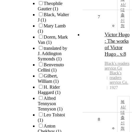
Theophile
사/
Gautier
(1)
대
Black, Walter
출
7
J
(1)
신
Mary Lamb
청
(1)
Victor Hugo
Doren, Mark
: The works
Van
(1)
of Victor
translated by
J. Addington
Hugo . v.8
Symonds
(1)
Black's readers
Benvenuto
service Co
Cellini
(1)
Black's
Gilbert,
readers
William
(1)
service Co.
H. Rider
1927
Haggard
(1)
Alfred
복
Tennyson
사/
Tennyson
(1)
대
Leo Tolstoi
출
8
(1)
신
Anton
청
Chekhov
(1)