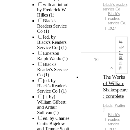
with an introd.
Black's readers
service Co
by Frederick W.
Black's
Hilles
(1)
readers
Black's
service Co.
Readers Service
1927
Co
(1)
[ed. by
Black's Readers
복
Service Co.]
(1)
사/
대
Emerson
출
Ralph Waldo
(1)
10
신
Black's
청
Reader's Service
Co
(1)
The Works
[ed. by
of William
Black's Reader's
Shakespeare
Service Co.]
(1)
: complete
[jt. by]
William Gilbert;
Black, Walter
and Arthur
J
Sullivan
(1)
Black's
ed. by Charles
readers
Curtis Bigelow
service
and Temple Scott
1937