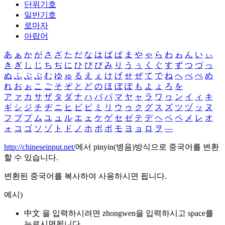
단위기호
일반기호
로마자
아랍어
あ
ぁ
か
が
さ
ざ
た
だ
な
は
ば
ぱ
ま
や
ゃ
ら
わ
ゎ
ん
い
ぃ
き
ぎ
し
じ
ち
ぢ
に
ひ
び
ぴ
み
り
う
ぅ
く
ぐ
す
ず
つ
づ
っ
ぬ
ふ
ぶ
ぷ
む
ゆ
ゅ
る
え
ぇ
け
げ
せ
ぜ
て
で
ね
へ
べ
ぺ
め
れ
お
ぉ
こ
ご
そ
ぞ
と
ど
の
ほ
ぼ
ぽ
も
よ
ょ
ろ
を
ア
ァ
カ
サ
ザ
タ
ダ
ナ
ハ
バ
パ
マ
ヤ
ャ
ラ
ワ
ヮ
ン
イ
ィ
キ
ギ
シ
ジ
チ
ヂ
ニ
ヒ
ビ
ピ
ミ
リ
ウ
ゥ
ク
グ
ス
ズ
ツ
ヅ
ッ
ヌ
フ
ブ
プ
ム
ユ
ュ
ル
エ
ェ
ケ
ゲ
セ
ゼ
テ
デ
ヘ
ベ
ペ
メ
レ
オ
ォ
コ
ゴ
ソ
ゾ
ト
ド
ノ
ホ
ボ
ポ
モ
ヨ
ョ
ロ
ヲ
―
http://chineseinput.net/
에서 pinyin(병음)방식으로 중국어를 변환
할 수 있습니다.
변환된 중국어를 복사하여 사용하시면 됩니다.
예시)
中文 을 입력하시려면
zhongwen
을 입력하시고 space를
누르시면됩니다.