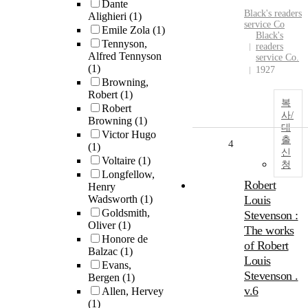
Dante
Black's readers
Alighieri
(1)
service Co
Emile Zola
(1)
Black's
Tennyson,
readers
Alfred Tennyson
service Co.
(1)
1927
Browning,
Robert
(1)
복
Robert
사/
Browning
(1)
대
Victor Hugo
출
4
(1)
신
Voltaire
(1)
청
Longfellow,
Robert
Henry
Wadsworth
(1)
Louis
Goldsmith,
Stevenson :
Oliver
(1)
The works
Honore de
of Robert
Balzac
(1)
Louis
Evans,
Stevenson .
Bergen
(1)
v.6
Allen, Hervey
(1)