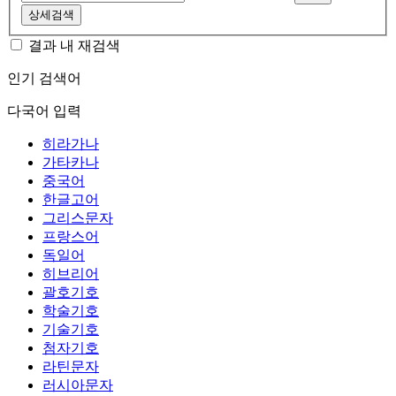
상세검색
결과 내 재검색
인기 검색어
다국어 입력
히라가나
가타카나
중국어
한글고어
그리스문자
프랑스어
독일어
히브리어
괄호기호
학술기호
기술기호
첨자기호
라틴문자
러시아문자