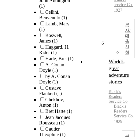
John Addington
service Co.
(1)
1927
Cellini,
Benvenuto
(1)
Lamb, Mary
복
(1)
사/
Boswell,
대
James
(1)
출
6
Haggard, H.
신
Rider
(1)
청
Harte, Bret
(1)
World's
A. Conan
great
Doyle
(1)
adventure
by A. Conan
stories
Doyle
(1)
Gustave
Black's
Flaubert
(1)
Readers
Chekhov,
Service Co
Anton
(1)
Black's
Bret Harte
(1)
Readers
Service Co.
Jean Jacques
1929
Rousseau
(1)
Gautier,
Theophile
(1)
복