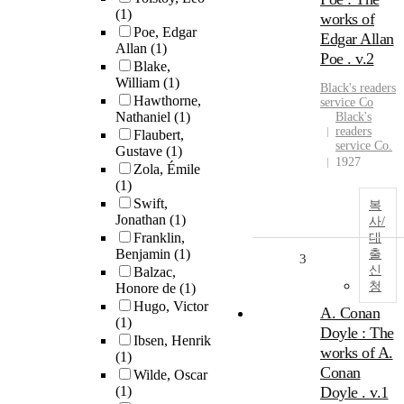
(1)
works of
Poe, Edgar
Edgar Allan
Allan
(1)
Poe . v.2
Blake,
William
(1)
Black's readers
Hawthorne,
service Co
Nathaniel
(1)
Black's
readers
Flaubert,
service Co.
Gustave
(1)
1927
Zola, Émile
(1)
Swift,
복
Jonathan
(1)
사/
Franklin,
대
Benjamin
(1)
출
3
신
Balzac,
청
Honore de
(1)
Hugo, Victor
A. Conan
(1)
Doyle : The
Ibsen, Henrik
works of A.
(1)
Conan
Wilde, Oscar
(1)
Doyle . v.1