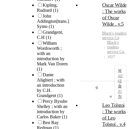
Oscar Wilde
Kipling,
Rudrard
(1)
: The works
John
of Oscar
Addington[trans.]
Wilde . v.5
Symo
(1)
Grandgent,
Black's readers
C.H
(1)
service Co
Black's
William
readers
Wordsworth ;
service Co.
with an
1927
introduction by
Mark Van Doren
(1)
복
Dante
사/
Alighieri ; with
대
an introduction
출
9
by C.H.
신
Grandgent
(1)
청
Percy Bysshe
Leo Tolstoi
Shelley ; with an
: The works
introduction by
Carlos Baker
(1)
of Leo
Ben Ray
Tolstoi . v.4
Redman
(1)