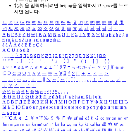
北京 을 입력하시려면
beijing
을 입력하시고 space를 누르
시면 됩니다.
ㅥ
ㅦ
ㅧ
ㅨ
ㅩ
ㅪ
ㅫ
ㅬ
ㅭ
ㅮ
ㅯ
ㅰ
ㅱ
ㅲ
ㅳ
ㅴ
ㅵ
ㅶ
ㅷ
ㅸ
ㅹ
ㅺ
ㅻ
ㅼ
ㅽ
ㅾ
ㅿ
ㆀ
ㆁ
ㆂ
ㆃ
ㆄ
ㆅ
ㆆ
ㆇ
ㆈ
ㆉ
ㆊ
ㆋ
ㆌ
ㆍ
ㆎ
Α
Β
Γ
Δ
Ε
Ζ
Η
Θ
Ι
Κ
Λ
Μ
Ν
Ξ
Ο
Π
Ρ
Σ
Τ
Υ
Φ
Χ
Ψ
Ω
α
β
γ
δ
ε
ζ
η
θ
ι
κ
λ
μ
ν
ξ
ο
π
ρ
σ
τ
υ
φ
χ
ψ
ω
á
à
Á
À
é
è
É
È
ç
Ç
ê
Ä
Ö
Ü
ä
ö
ü
ß
ְ
ֳ
ֲ
ֱ
ָ
ַ
ֵ
ֶ
ִ
ֹ
ּ
ֻ
ׂ
ׁ
ּ
ב
ה
נ
מ
צ
ת
ץ
ש
ד
ג
כ
ע
י
ח
ל
ך
ף
ק
ר
א
ט
ו
ן
ם
פ
‘
’
“
”
〔
〕
〈
〉
「
」
『
』
【
】
＂
（
）
［
］
｛
｝
±
×
÷
≠
≤
≥
∞
∴
♂
♀
∠
⊥
⌒
∂
∇
≡
≒
≪
≫
√
∽
∝
∵
∫
∬
∈
∋
⊆
⊇
⊂
⊃
∪
∩
∧
∨
￢
⇒
⇔
∀
∃
∮
∑
∏
＋
－
＜
＝
＞
、
。
·
‥
…
¨
〃
―
∥
＼
∼
´
～
ˇ
˘
˝
˚
˙
¸
˛
¡
¿
ː
！
＇
，
．
／
：
；
？
＾
＿
｀
｜
½
⅓
⅔
¼
¾
⅛
⅜
⅝
⅞
¹
²
³
⁴
ⁿ
₁
₂
₃
₄
Æ
Ð
Ħ
Ĳ
Ł
Ø
Œ
Þ
Ŧ
Ŋ
æ
đ
ð
ħ
ı
ĳ
ĸ
ŀ
ł
ø
œ
ß
þ
ŧ
ŋ
ŉ
А
Б
В
Г
Д
Е
Ё
Ж
З
И
Й
К
Л
М
Н
О
П
Р
С
Т
У
Ф
Х
Ц
Ч
Ш
Щ
Ъ
Ы
Ь
Э
Ю
Я
а
б
в
г
д
е
ё
ж
з
и
й
к
л
м
н
о
п
р
с
т
у
ф
х
ц
ч
ш
щ
ъ
ы
ь
э
ю
я
′
″
℃
Å
￠
￡
￥
¤
℉
‰
＄
％
Ｆ
￦
㎕
㎖
㎗
ℓ
㎘
㏄
㎣
㎤
㎥
㎦
㎙
㎚
㎛
㎜
㎝
㎞
㎟
㎠
㎡
㎢
㏊
㎍
㎎
㎏
㏏
㎈
㎉
㏈
㎧
㎨
㎰
㎱
㎲
㎳
㎴
㎵
㎶
㎷
㎸
㎹
㎀
㎁
㎂
㎃
㎄
㎺
㎻
㎽
㎾
㎿
㎐
㎑