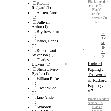
Black's readers
Kipling,
service Co
Rudyard
(1)
Black's
Austen, Jane
readers
(1)
service Co.
Sullivan,
1927
Arthur
(1)
Bigelow, John
복
(1)
사/
Baker, Carlos
대
(1)
출
5
Robert Louis
신
Stevenson
(1)
청
Charles
Rudrard
Dickens
(1)
Kipling :
Shelley, Percy
Bysshe
(1)
The works
William Blake
of Rudrard
(1)
Kipling .
Oscar Wilde
v.7
(1)
Jane Austen
Black's readers
(1)
service Co
Symonds,
Black's
readers