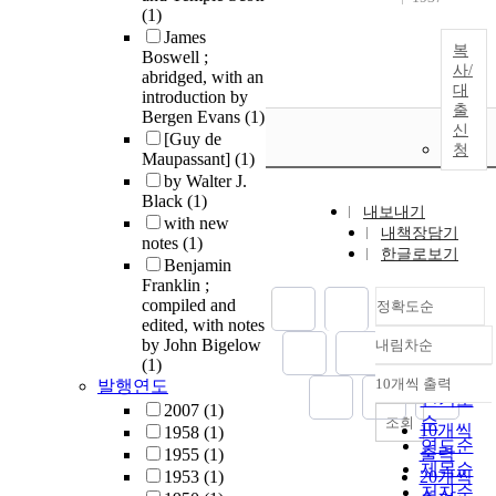
(1)
James
복
Boswell ;
사/
abridged, with an
대
introduction by
출
Bergen Evans
(1)
신
[Guy de
청
Maupassant]
(1)
by Walter J.
Black
(1)
내보내기
with new
내책장담기
notes
(1)
한글로보기
Benjamin
Franklin ;
compiled and
정확도순
edited, with notes
by John Bigelow
내림차순
정확도
(1)
순
10개씩 출력
발행연도
내림차순
인기도
2007
(1)
순
조회
10개씩
1958
(1)
연도순
출력
1955
(1)
제목순
1953
(1)
20개씩
저자순