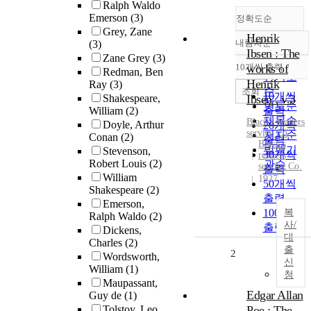
Ralph Waldo
Emerson
(3)
정확도순
Grey, Zane
Henrik
내림차순
(3)
정확도
Ibsen : The
Zane Grey
(3)
순
10개씩 출력
works of
Redman, Ben
내림차순
인기도
Henrik
Ray
(3)
순
조회
10개씩
Shakespeare,
Ibsen . v.3
연도순
William
(2)
출력
제목순
Black's readers
Doyle, Arthur
20개씩
service Co
저자순
Conan
(2)
출력
Black's
발행기
Stevenson,
30개씩
readers
Robert Louis
(2)
관순
service Co.
출력
William
1927
50개씩
Shakespeare
(2)
출력
Emerson,
100개씩
복
Ralph Waldo
(2)
사/
출력
Dickens,
대
Charles
(2)
출
2
Wordsworth,
신
William
(1)
청
Maupassant,
Edgar Allan
Guy de
(1)
Tolstoy, Leo
Poe : The