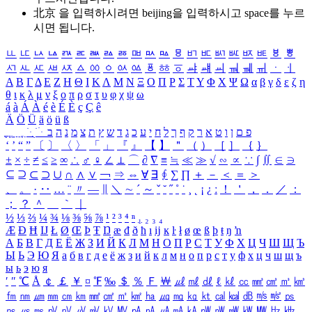
北京 을 입력하시려면
beijing
을 입력하시고 space를 누르
시면 됩니다.
ㅥ
ㅦ
ㅧ
ㅨ
ㅩ
ㅪ
ㅫ
ㅬ
ㅭ
ㅮ
ㅯ
ㅰ
ㅱ
ㅲ
ㅳ
ㅴ
ㅵ
ㅶ
ㅷ
ㅸ
ㅹ
ㅺ
ㅻ
ㅼ
ㅽ
ㅾ
ㅿ
ㆀ
ㆁ
ㆂ
ㆃ
ㆄ
ㆅ
ㆆ
ㆇ
ㆈ
ㆉ
ㆊ
ㆋ
ㆌ
ㆍ
ㆎ
Α
Β
Γ
Δ
Ε
Ζ
Η
Θ
Ι
Κ
Λ
Μ
Ν
Ξ
Ο
Π
Ρ
Σ
Τ
Υ
Φ
Χ
Ψ
Ω
α
β
γ
δ
ε
ζ
η
θ
ι
κ
λ
μ
ν
ξ
ο
π
ρ
σ
τ
υ
φ
χ
ψ
ω
á
à
Á
À
é
è
É
È
ç
Ç
ê
Ä
Ö
Ü
ä
ö
ü
ß
ְ
ֳ
ֲ
ֱ
ָ
ַ
ֵ
ֶ
ִ
ֹ
ּ
ֻ
ׂ
ׁ
ּ
ב
ה
נ
מ
צ
ת
ץ
ש
ד
ג
כ
ע
י
ח
ל
ך
ף
ק
ר
א
ט
ו
ן
ם
פ
‘
’
“
”
〔
〕
〈
〉
「
」
『
』
【
】
＂
（
）
［
］
｛
｝
±
×
÷
≠
≤
≥
∞
∴
♂
♀
∠
⊥
⌒
∂
∇
≡
≒
≪
≫
√
∽
∝
∵
∫
∬
∈
∋
⊆
⊇
⊂
⊃
∪
∩
∧
∨
￢
⇒
⇔
∀
∃
∮
∑
∏
＋
－
＜
＝
＞
、
。
·
‥
…
¨
〃
―
∥
＼
∼
´
～
ˇ
˘
˝
˚
˙
¸
˛
¡
¿
ː
！
＇
，
．
／
：
；
？
＾
＿
｀
｜
½
⅓
⅔
¼
¾
⅛
⅜
⅝
⅞
¹
²
³
⁴
ⁿ
₁
₂
₃
₄
Æ
Ð
Ħ
Ĳ
Ł
Ø
Œ
Þ
Ŧ
Ŋ
æ
đ
ð
ħ
ı
ĳ
ĸ
ŀ
ł
ø
œ
ß
þ
ŧ
ŋ
ŉ
А
Б
В
Г
Д
Е
Ё
Ж
З
И
Й
К
Л
М
Н
О
П
Р
С
Т
У
Ф
Х
Ц
Ч
Ш
Щ
Ъ
Ы
Ь
Э
Ю
Я
а
б
в
г
д
е
ё
ж
з
и
й
к
л
м
н
о
п
р
с
т
у
ф
х
ц
ч
ш
щ
ъ
ы
ь
э
ю
я
′
″
℃
Å
￠
￡
￥
¤
℉
‰
＄
％
Ｆ
￦
㎕
㎖
㎗
ℓ
㎘
㏄
㎣
㎤
㎥
㎦
㎙
㎚
㎛
㎜
㎝
㎞
㎟
㎠
㎡
㎢
㏊
㎍
㎎
㎏
㏏
㎈
㎉
㏈
㎧
㎨
㎰
㎱
㎲
㎳
㎴
㎵
㎶
㎷
㎸
㎹
㎀
㎁
㎂
㎃
㎄
㎺
㎻
㎽
㎾
㎿
㎐
㎑