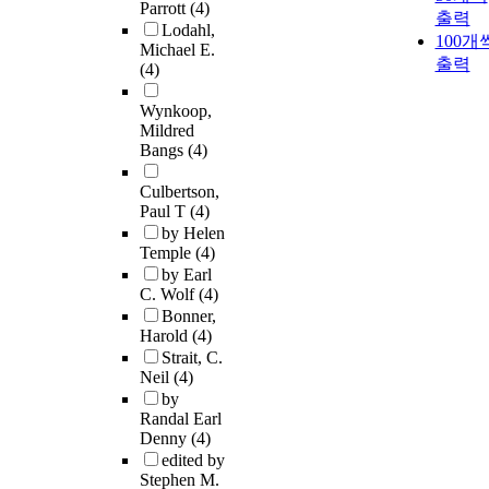
Parrott
(4)
출력
Lodahl,
100개
Michael E.
출력
(4)
Wynkoop,
Mildred
Bangs
(4)
Culbertson,
Paul T
(4)
by Helen
Temple
(4)
by Earl
C. Wolf
(4)
Bonner,
Harold
(4)
Strait, C.
Neil
(4)
by
Randal Earl
Denny
(4)
edited by
Stephen M.