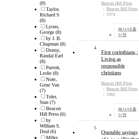
(8)
Beacon Hill Press
Taylor,
Beacon Hill Press
Richard S
1974
(8)
Lyons,
복사/대출
George
(8)
신청
by J. B.
Chapman
(8)
4
Denny,
First corinthians :
Randal Earl
Living as
(8)
responsible
Parrott,
christians
Leslie
(8)
Note,
Beacon Hill Press
Gene Van
Beacon Hill Press
(7)
1982
Toler,
Stan
(7)
Beacon
복사/대출
Hill Press
(6)
신청
by
William S.
5
Deal
(6)
Quotable sayings
Miller,