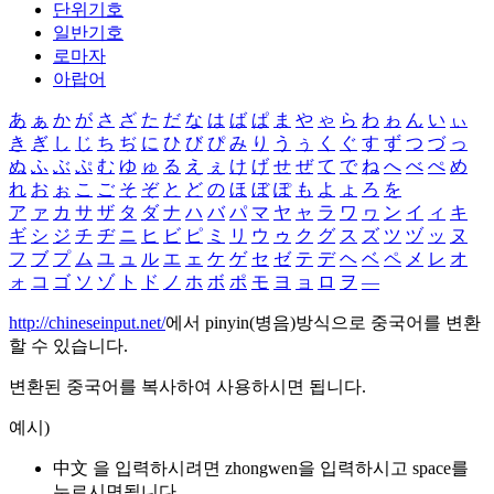
단위기호
일반기호
로마자
아랍어
あ
ぁ
か
が
さ
ざ
た
だ
な
は
ば
ぱ
ま
や
ゃ
ら
わ
ゎ
ん
い
ぃ
き
ぎ
し
じ
ち
ぢ
に
ひ
び
ぴ
み
り
う
ぅ
く
ぐ
す
ず
つ
づ
っ
ぬ
ふ
ぶ
ぷ
む
ゆ
ゅ
る
え
ぇ
け
げ
せ
ぜ
て
で
ね
へ
べ
ぺ
め
れ
お
ぉ
こ
ご
そ
ぞ
と
ど
の
ほ
ぼ
ぽ
も
よ
ょ
ろ
を
ア
ァ
カ
サ
ザ
タ
ダ
ナ
ハ
バ
パ
マ
ヤ
ャ
ラ
ワ
ヮ
ン
イ
ィ
キ
ギ
シ
ジ
チ
ヂ
ニ
ヒ
ビ
ピ
ミ
リ
ウ
ゥ
ク
グ
ス
ズ
ツ
ヅ
ッ
ヌ
フ
ブ
プ
ム
ユ
ュ
ル
エ
ェ
ケ
ゲ
セ
ゼ
テ
デ
ヘ
ベ
ペ
メ
レ
オ
ォ
コ
ゴ
ソ
ゾ
ト
ド
ノ
ホ
ボ
ポ
モ
ヨ
ョ
ロ
ヲ
―
http://chineseinput.net/
에서 pinyin(병음)방식으로 중국어를 변환
할 수 있습니다.
변환된 중국어를 복사하여 사용하시면 됩니다.
예시)
中文 을 입력하시려면
zhongwen
을 입력하시고 space를
누르시면됩니다.