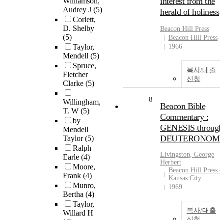
interest from the
Williamson,
Audrey J
(5)
herald of holiness
Corlett,
D. Shelby
Beacon Hill Press
(5)
Beacon Hill Press
Taylor,
1966
Mendell
(5)
Spruce,
복사/대출
Fletcher
신청
Clarke
(5)
8
Willingham,
Beacon Bible
T. W
(5)
Commentary :
by
GENESIS throug
Mendell
DEUTERONOM
Taylor
(5)
Ralph
Livingston, George
Earle
(4)
Herbert
Moore,
Beacon Hill Press 
Frank
(4)
Kansas City
Munro,
1969
Bertha
(4)
Taylor,
복사/대출
Willard H
신청