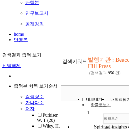
단행본
연구보고서
공개강의
home
단행본
검색결과 좁혀 보기
발행기관 : Beac
검색키워드
Hill Press
선택해제
(검색결과
956
건)
좁혀본 항목 보기순서
검색량순
내보내기
내책장담
가나다순
한글로보기
저자
1
Purkiser,
정확도순
W. T
(20)
Wiley, H.
Spiritual insights 
내림차순