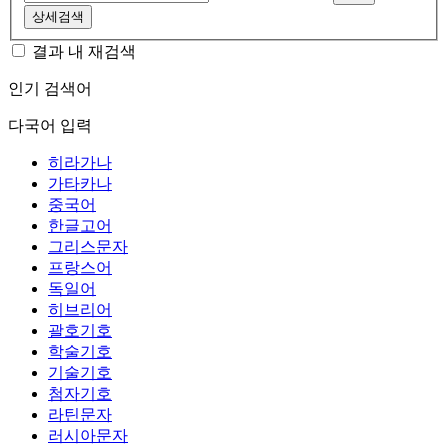
상세검색
결과 내 재검색
인기 검색어
다국어 입력
히라가나
가타카나
중국어
한글고어
그리스문자
프랑스어
독일어
히브리어
괄호기호
학술기호
기술기호
첨자기호
라틴문자
러시아문자