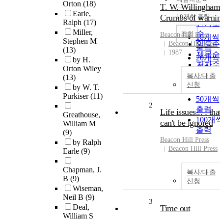
정확도
Orton
(18)
T. W. Willingham
순
Earle,
Crumbs of warni
10개씩 출력
내림차
Ralph
(17)
인기도
Miller,
순
조회
Beacon Hill Press
10개씩
Stephen M
Beacon Hill Press
연도순
출력
(13)
1987
제목순
20개씩
by H.
저자순
출력
Orton Wiley
발행기
복사/대출
(13)
30개씩
신청
관순
by W. T.
출력
Purkiser
(11)
50개씩
2
출력
Life issues... : tha
Greathouse,
100개
can't be lgnored
William M
출력
(9)
Beacon Hill Press
by Ralph
Beacon Hill Press
Earle
(9)
Chapman, J.
복사/대출
B
(9)
신청
Wiseman,
Neil B
(9)
3
Deal,
Time out
William S