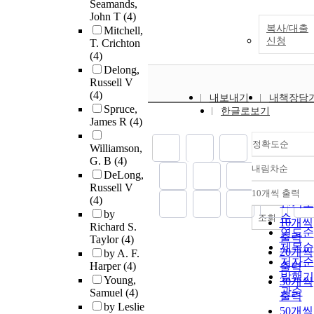
Seamands,
John T
(4)
복사/대출
Mitchell,
신청
T. Crichton
(4)
Delong,
Russell V
(4)
내보내기
내책장담
Spruce,
한글로보기
James R
(4)
정확도순
Williamson,
G. B
(4)
내림차순
정확도
DeLong,
Russell V
순
10개씩 출력
내림차
(4)
인기도
by
순
조회
10개씩
Richard S.
연도순
출력
Taylor
(4)
제목순
20개씩
by A. F.
저자순
Harper
(4)
출력
발행기
Young,
30개씩
관순
Samuel
(4)
출력
by Leslie
50개씩