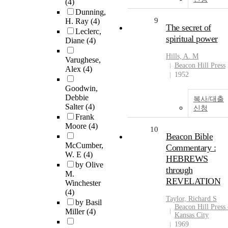
(4)
Dunning,
9
H. Ray
(4)
The secret of
Leclerc,
spiritual power
Diane
(4)
Hills, A. M
Varughese,
Beacon Hill Press
Alex
(4)
1952
Goodwin,
Debbie
복사/대출
Salter
(4)
신청
Frank
Moore
(4)
10
Beacon Bible
McCumber,
Commentary :
W. E
(4)
HEBREWS
by Olive
through
M.
REVELATION
Winchester
(4)
Taylor, Richard S
by Basil
Beacon Hill Press 
Miller
(4)
Kansas City
1969