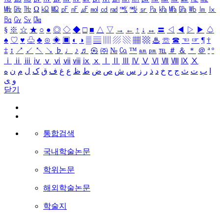
㎒
㎓
㎔
Ω
㏀
㏁
㎊
㎋
㎌
㏖
㏅
㎭
㎮
㎯
㏛
㎩
㎪
㎫
㎬
㏝
㏐
㏓
㏃
㏉
㏜
㏆
§
※
☆
★
○
●
◎
◇
◆
□
■
△
▽
→
←
↑
↓
↔
〓
◁
◀
▷
▶
♤
♠
♡
♥
♧
♣
⊙
◈
▣
◐
◑
▒
▤
▥
▨
▧
▦
▩
♨
☏
☎
☜
☞
¶
†
‡
↕
↗
↙
↖
↘
♭
♩
♪
♬
㉿
㈜
№
㏇
™
㏂
㏘
℡
＃
＆
＊
＠
ª
º
ⅰ
ⅱ
ⅲ
ⅳ
ⅴ
ⅵ
ⅶ
ⅷ
ⅸ
ⅹ
Ⅰ
Ⅱ
Ⅲ
Ⅳ
Ⅴ
Ⅵ
Ⅶ
Ⅷ
Ⅸ
Ⅹ
ا
ب
ت
ث
ج
ح
خ
د
ذ
ر
ز
س
ش
ص
ض
ط
ظ
ع
غ
ف
ق
ک
ل
م
ن
ه
و
ی
닫기
통합검색
국내학술논문
학위논문
해외학술논문
학술지