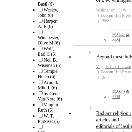
of t. w. willingh
Basil
(6)
Wesley,
Willingham, T. W
John
(6)
Beacon Hill Press
Harper,
1968
A. F
(6)
복사/대출
Winchester,
신청
Olive M
(6)
Wolf,
6
Earl C
(6)
Beyond these hill
Neil B.
Wiseman
(6)
Vogt, Esther Loewen
Temple,
Beacon Hill Press
Helen
(6)
1977
Arnold,
Milo L
(6)
복사/대출
by Gene
신청
Van Note
(6)
Vaughn,
7
Ruth
(5)
Radiant religion :
W. T.
articles and
Purkiser
(5)
editorials of lasti