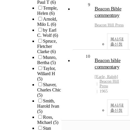
Paul T
(6)
9
Temple,
Beacon Bible
Helen
(6)
commentray
Arnold,
Milo L
(6)
Beacon Hill Press
by Earl
C. Wolf
(6)
복사/대
Spruce,
출신청
Fletcher
Clarke
(6)
10
Munro,
Beacon bible
Bertha
(5)
commentary
Taylor,
Willard H
[Earle, Ralph]
(5)
Beacon Hill
Shaver,
Press
Charles Chic
1965
(5)
Smith,
복사/대
Harold Ivan
출신청
(5)
Ross,
Michael
(5)
Stan