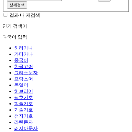
상세검색
결과 내 재검색
인기 검색어
다국어 입력
히라가나
가타카나
중국어
한글고어
그리스문자
프랑스어
독일어
히브리어
괄호기호
학술기호
기술기호
첨자기호
라틴문자
러시아문자