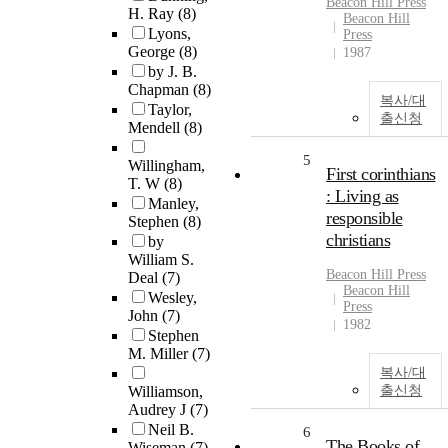
Beacon Hill Press
H. Ray
(8)
Beacon Hill
Lyons,
Press
George
(8)
1987
by J. B.
Chapman
(8)
복사/대
Taylor,
출신청
Mendell
(8)
5
Willingham,
First corinthians
T. W
(8)
: Living as
Manley,
responsible
Stephen
(8)
christians
by
William S.
Beacon Hill Press
Deal
(7)
Beacon Hill
Wesley,
Press
John
(7)
1982
Stephen
M. Miller
(7)
복사/대
Williamson,
출신청
Audrey J
(7)
Neil B.
6
The Books of
Wiseman
(7)