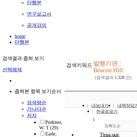
단행본
연구보고서
공개강의
home
단행본
검색결과 좁혀 보기
발행기관 :
검색키워드
Beacon Hill
선택해제
(검색결과
1,328
건)
좁혀본 항목 보기순서
검색량순
내보내기
내책장담
가나다순
한글로보기
저자
1
Purkiser,
정확도순
W. T
(29)
Earle,
Time out
내림차순