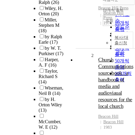
정확도
Ralph
(26)
순
Wiley, H.
Beacon Hill Press
10개씩 출력
내림차순
Beacon Hill
Orton
(20)
인기도
Press
Miller,
순
조회
10개씩
1974
Stephen M
연도순
출력
(18)
제목순
20개씩
by Ralph
복사/대
저자순
출력
Earle
(17)
출신청
발행기
by W. T.
30개씩
관순
Purkiser
(17)
출력
2
Church
Harper,
50개씩
A. F
(16)
Communications
출력
Taylor,
sourcebook : a
100개씩
Richard S
handbook of
출력
(14)
media and
Wiseman,
audioviaual
Neil B
(14)
resources for the
by H.
Orton Wiley
local church
(13)
Beacon Hill
McCumber,
Beacon Hill
W. E
(12)
1983