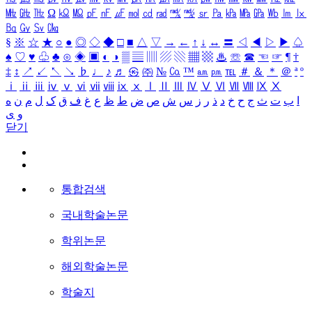
㎒
㎓
㎔
Ω
㏀
㏁
㎊
㎋
㎌
㏖
㏅
㎭
㎮
㎯
㏛
㎩
㎪
㎫
㎬
㏝
㏐
㏓
㏃
㏉
㏜
㏆
§
※
☆
★
○
●
◎
◇
◆
□
■
△
▽
→
←
↑
↓
↔
〓
◁
◀
▷
▶
♤
♠
♡
♥
♧
♣
⊙
◈
▣
◐
◑
▒
▤
▥
▨
▧
▦
▩
♨
☏
☎
☜
☞
¶
†
‡
↕
↗
↙
↖
↘
♭
♩
♪
♬
㉿
㈜
№
㏇
™
㏂
㏘
℡
＃
＆
＊
＠
ª
º
ⅰ
ⅱ
ⅲ
ⅳ
ⅴ
ⅵ
ⅶ
ⅷ
ⅸ
ⅹ
Ⅰ
Ⅱ
Ⅲ
Ⅳ
Ⅴ
Ⅵ
Ⅶ
Ⅷ
Ⅸ
Ⅹ
ا
ب
ت
ث
ج
ح
خ
د
ذ
ر
ز
س
ش
ص
ض
ط
ظ
ع
غ
ف
ق
ک
ل
م
ن
ه
و
ی
닫기
통합검색
국내학술논문
학위논문
해외학술논문
학술지