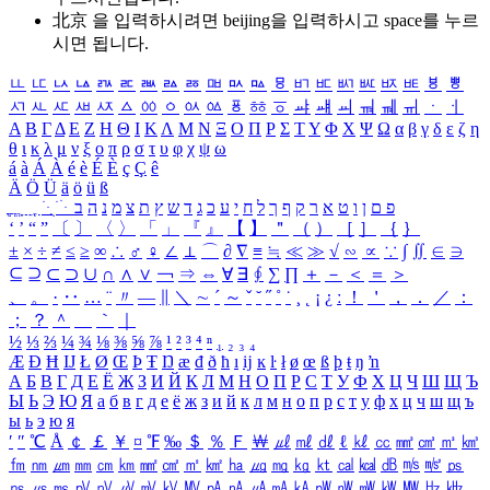
北京 을 입력하시려면
beijing
을 입력하시고 space를 누르
시면 됩니다.
ㅥ
ㅦ
ㅧ
ㅨ
ㅩ
ㅪ
ㅫ
ㅬ
ㅭ
ㅮ
ㅯ
ㅰ
ㅱ
ㅲ
ㅳ
ㅴ
ㅵ
ㅶ
ㅷ
ㅸ
ㅹ
ㅺ
ㅻ
ㅼ
ㅽ
ㅾ
ㅿ
ㆀ
ㆁ
ㆂ
ㆃ
ㆄ
ㆅ
ㆆ
ㆇ
ㆈ
ㆉ
ㆊ
ㆋ
ㆌ
ㆍ
ㆎ
Α
Β
Γ
Δ
Ε
Ζ
Η
Θ
Ι
Κ
Λ
Μ
Ν
Ξ
Ο
Π
Ρ
Σ
Τ
Υ
Φ
Χ
Ψ
Ω
α
β
γ
δ
ε
ζ
η
θ
ι
κ
λ
μ
ν
ξ
ο
π
ρ
σ
τ
υ
φ
χ
ψ
ω
á
à
Á
À
é
è
É
È
ç
Ç
ê
Ä
Ö
Ü
ä
ö
ü
ß
ְ
ֳ
ֲ
ֱ
ָ
ַ
ֵ
ֶ
ִ
ֹ
ּ
ֻ
ׂ
ׁ
ּ
ב
ה
נ
מ
צ
ת
ץ
ש
ד
ג
כ
ע
י
ח
ל
ך
ף
ק
ר
א
ט
ו
ן
ם
פ
‘
’
“
”
〔
〕
〈
〉
「
」
『
』
【
】
＂
（
）
［
］
｛
｝
±
×
÷
≠
≤
≥
∞
∴
♂
♀
∠
⊥
⌒
∂
∇
≡
≒
≪
≫
√
∽
∝
∵
∫
∬
∈
∋
⊆
⊇
⊂
⊃
∪
∩
∧
∨
￢
⇒
⇔
∀
∃
∮
∑
∏
＋
－
＜
＝
＞
、
。
·
‥
…
¨
〃
―
∥
＼
∼
´
～
ˇ
˘
˝
˚
˙
¸
˛
¡
¿
ː
！
＇
，
．
／
：
；
？
＾
＿
｀
｜
½
⅓
⅔
¼
¾
⅛
⅜
⅝
⅞
¹
²
³
⁴
ⁿ
₁
₂
₃
₄
Æ
Ð
Ħ
Ĳ
Ł
Ø
Œ
Þ
Ŧ
Ŋ
æ
đ
ð
ħ
ı
ĳ
ĸ
ŀ
ł
ø
œ
ß
þ
ŧ
ŋ
ŉ
А
Б
В
Г
Д
Е
Ё
Ж
З
И
Й
К
Л
М
Н
О
П
Р
С
Т
У
Ф
Х
Ц
Ч
Ш
Щ
Ъ
Ы
Ь
Э
Ю
Я
а
б
в
г
д
е
ё
ж
з
и
й
к
л
м
н
о
п
р
с
т
у
ф
х
ц
ч
ш
щ
ъ
ы
ь
э
ю
я
′
″
℃
Å
￠
￡
￥
¤
℉
‰
＄
％
Ｆ
￦
㎕
㎖
㎗
ℓ
㎘
㏄
㎣
㎤
㎥
㎦
㎙
㎚
㎛
㎜
㎝
㎞
㎟
㎠
㎡
㎢
㏊
㎍
㎎
㎏
㏏
㎈
㎉
㏈
㎧
㎨
㎰
㎱
㎲
㎳
㎴
㎵
㎶
㎷
㎸
㎹
㎀
㎁
㎂
㎃
㎄
㎺
㎻
㎽
㎾
㎿
㎐
㎑