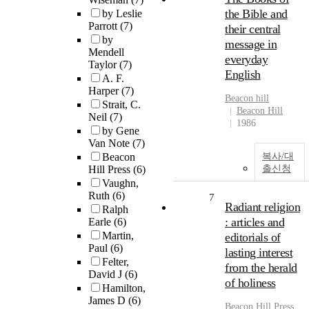
the Bible and
by Leslie
Parrott
(7)
their central
by
message in
Mendell
everyday
Taylor
(7)
English
A. F.
Harper
(7)
Beacon hill
Strait, C.
Beacon Hill
Neil
(7)
1986
by Gene
Van Note
(7)
Beacon
복사/대
Hill Press
(6)
출신청
Vaughn,
Ruth
(6)
7
Radiant religion
Ralph
: articles and
Earle
(6)
Martin,
editorials of
Paul
(6)
lasting interest
Felter,
from the herald
David J
(6)
of holiness
Hamilton,
James D
(6)
Beacon Hill Press