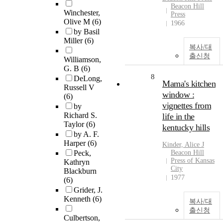
Beacon Hill
Winchester,
Press
Olive M
(6)
1966
by Basil
Miller
(6)
복사/대
출신청
Williamson,
G. B
(6)
8
DeLong,
Mama's kitchen
Russell V
window :
(6)
vignettes from
by
Richard S.
life in the
Taylor
(6)
kentucky hills
by A. F.
Harper
(6)
Kinder, Alice J
Peck,
Beacon Hill
Press of Kansas
Kathryn
City
Blackburn
1977
(6)
Grider, J.
Kenneth
(6)
복사/대
출신청
Culbertson,