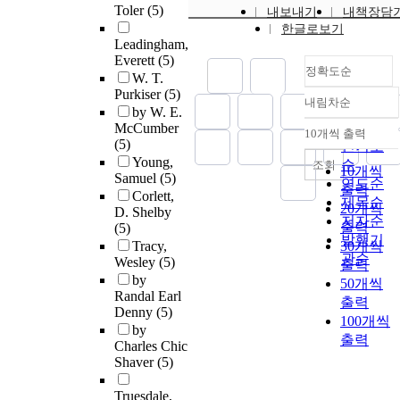
Toler
(5)
내보내기
내책장담
한글로보기
Leadingham,
Everett
(5)
정확도순
W. T.
Purkiser
(5)
내림차순
정확도
by W. E.
순
McCumber
10개씩 출력
내림차순
(5)
인기도
Young,
순
조회
10개씩
Samuel
(5)
연도순
출력
Corlett,
제목순
20개씩
D. Shelby
저자순
출력
(5)
발행기
Tracy,
30개씩
관순
Wesley
(5)
출력
by
50개씩
Randal Earl
출력
Denny
(5)
100개씩
by
출력
Charles Chic
Shaver
(5)
Truesdale,