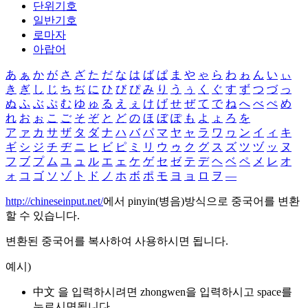
단위기호
일반기호
로마자
아랍어
あ
ぁ
か
が
さ
ざ
た
だ
な
は
ば
ぱ
ま
や
ゃ
ら
わ
ゎ
ん
い
ぃ
き
ぎ
し
じ
ち
ぢ
に
ひ
び
ぴ
み
り
う
ぅ
く
ぐ
す
ず
つ
づ
っ
ぬ
ふ
ぶ
ぷ
む
ゆ
ゅ
る
え
ぇ
け
げ
せ
ぜ
て
で
ね
へ
べ
ぺ
め
れ
お
ぉ
こ
ご
そ
ぞ
と
ど
の
ほ
ぼ
ぽ
も
よ
ょ
ろ
を
ア
ァ
カ
サ
ザ
タ
ダ
ナ
ハ
バ
パ
マ
ヤ
ャ
ラ
ワ
ヮ
ン
イ
ィ
キ
ギ
シ
ジ
チ
ヂ
ニ
ヒ
ビ
ピ
ミ
リ
ウ
ゥ
ク
グ
ス
ズ
ツ
ヅ
ッ
ヌ
フ
ブ
プ
ム
ユ
ュ
ル
エ
ェ
ケ
ゲ
セ
ゼ
テ
デ
ヘ
ベ
ペ
メ
レ
オ
ォ
コ
ゴ
ソ
ゾ
ト
ド
ノ
ホ
ボ
ポ
モ
ヨ
ョ
ロ
ヲ
―
http://chineseinput.net/
에서 pinyin(병음)방식으로 중국어를 변환
할 수 있습니다.
변환된 중국어를 복사하여 사용하시면 됩니다.
예시)
中文 을 입력하시려면
zhongwen
을 입력하시고 space를
누르시면됩니다.