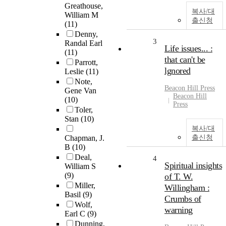
Greathouse,
복사/대
William M
출신청
(11)
Denny,
3
Randal Earl
Life issues... :
(11)
that can't be
Parrott,
lgnored
Leslie
(11)
Note,
Beacon Hill Press
Gene Van
Beacon Hill
(10)
Press
Toler,
Stan
(10)
복사/대
Chapman, J.
출신청
B
(10)
Deal,
4
Spiritual insights
William S
(9)
of T. W.
Miller,
Willingham :
Basil
(9)
Crumbs of
Wolf,
warning
Earl C
(9)
Dunning,