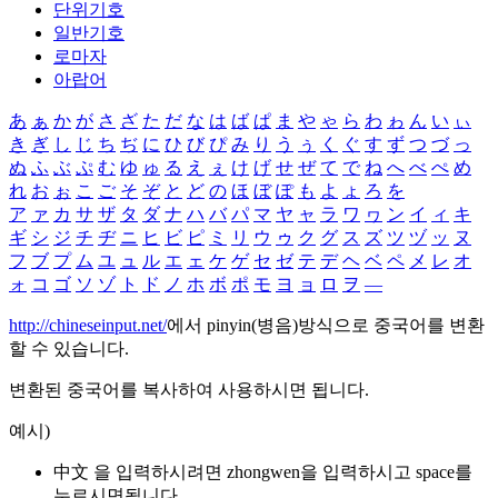
단위기호
일반기호
로마자
아랍어
あ
ぁ
か
が
さ
ざ
た
だ
な
は
ば
ぱ
ま
や
ゃ
ら
わ
ゎ
ん
い
ぃ
き
ぎ
し
じ
ち
ぢ
に
ひ
び
ぴ
み
り
う
ぅ
く
ぐ
す
ず
つ
づ
っ
ぬ
ふ
ぶ
ぷ
む
ゆ
ゅ
る
え
ぇ
け
げ
せ
ぜ
て
で
ね
へ
べ
ぺ
め
れ
お
ぉ
こ
ご
そ
ぞ
と
ど
の
ほ
ぼ
ぽ
も
よ
ょ
ろ
を
ア
ァ
カ
サ
ザ
タ
ダ
ナ
ハ
バ
パ
マ
ヤ
ャ
ラ
ワ
ヮ
ン
イ
ィ
キ
ギ
シ
ジ
チ
ヂ
ニ
ヒ
ビ
ピ
ミ
リ
ウ
ゥ
ク
グ
ス
ズ
ツ
ヅ
ッ
ヌ
フ
ブ
プ
ム
ユ
ュ
ル
エ
ェ
ケ
ゲ
セ
ゼ
テ
デ
ヘ
ベ
ペ
メ
レ
オ
ォ
コ
ゴ
ソ
ゾ
ト
ド
ノ
ホ
ボ
ポ
モ
ヨ
ョ
ロ
ヲ
―
http://chineseinput.net/
에서 pinyin(병음)방식으로 중국어를 변환
할 수 있습니다.
변환된 중국어를 복사하여 사용하시면 됩니다.
예시)
中文 을 입력하시려면
zhongwen
을 입력하시고 space를
누르시면됩니다.