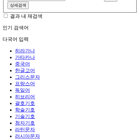
상세검색
결과 내 재검색
인기 검색어
다국어 입력
히라가나
가타카나
중국어
한글고어
그리스문자
프랑스어
독일어
히브리어
괄호기호
학술기호
기술기호
첨자기호
라틴문자
러시아문자