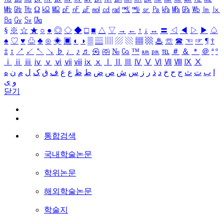
㎒
㎓
㎔
Ω
㏀
㏁
㎊
㎋
㎌
㏖
㏅
㎭
㎮
㎯
㏛
㎩
㎪
㎫
㎬
㏝
㏐
㏓
㏃
㏉
㏜
㏆
§
※
☆
★
○
●
◎
◇
◆
□
■
△
▽
→
←
↑
↓
↔
〓
◁
◀
▷
▶
♤
♠
♡
♥
♧
♣
⊙
◈
▣
◐
◑
▒
▤
▥
▨
▧
▦
▩
♨
☏
☎
☜
☞
¶
†
‡
↕
↗
↙
↖
↘
♭
♩
♪
♬
㉿
㈜
№
㏇
™
㏂
㏘
℡
＃
＆
＊
＠
ª
º
ⅰ
ⅱ
ⅲ
ⅳ
ⅴ
ⅵ
ⅶ
ⅷ
ⅸ
ⅹ
Ⅰ
Ⅱ
Ⅲ
Ⅳ
Ⅴ
Ⅵ
Ⅶ
Ⅷ
Ⅸ
Ⅹ
ا
ب
ت
ث
ج
ح
خ
د
ذ
ر
ز
س
ش
ص
ض
ط
ظ
ع
غ
ف
ق
ک
ل
م
ن
ه
و
ی
닫기
통합검색
국내학술논문
학위논문
해외학술논문
학술지