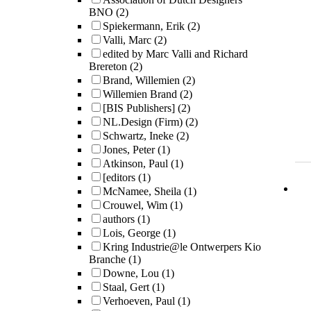
BNO
(2)
Spiekermann, Erik
(2)
Valli, Marc
(2)
edited by Marc Valli and Richard
Brereton
(2)
Brand, Willemien
(2)
Willemien Brand
(2)
[BIS Publishers]
(2)
NL.Design (Firm)
(2)
Schwartz, Ineke
(2)
Jones, Peter
(1)
Atkinson, Paul
(1)
[editors
(1)
McNamee, Sheila
(1)
Crouwel, Wim
(1)
authors
(1)
Lois, George
(1)
Kring Industrie@le Ontwerpers Kio
Branche
(1)
Downe, Lou
(1)
Staal, Gert
(1)
Verhoeven, Paul
(1)