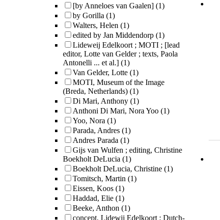
[by Anneloes van Gaalen]
(1)
by Gorilla
(1)
Walters, Helen
(1)
edited by Jan Middendorp
(1)
Lideweij Edelkoort ; MOTI ; [lead
editor, Lotte van Gelder ; texts, Paola
Antonelli ... et al.]
(1)
Van Gelder, Lotte
(1)
MOTI, Museum of the Image
(Breda, Netherlands)
(1)
Di Mari, Anthony
(1)
Anthoni Di Mari, Nora Yoo
(1)
Yoo, Nora
(1)
Parada, Andres
(1)
Andres Parada
(1)
Gijs van Wulfen ; editing, Christine
Boekholt DeLucia
(1)
Boekholt DeLucia, Christine
(1)
Tomitsch, Martin
(1)
Eissen, Koos
(1)
Haddad, Elie
(1)
Beeke, Anthon
(1)
concept, Lidewij Edelkoort ; Dutch-