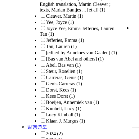
English translation, Martin Cleaver ;
texts, Marian Bantjes ... [et al]
(1)
Cleaver, Martin
(1)
Yee, Joyce
(1)
Joyce Yee, Emma Jefferies, Lauren
Tan
(1)
Jefferies, Emma
(1)
Tan, Lauren
(1)
[edited by Anneloes van Gaalen]
(1)
[Bas van Abel and others]
(1)
Abel, Bas van
(1)
Steur, Roselien
(1)
Carreras, Genis
(1)
Genis Carreras
(1)
Dorst, Kees
(1)
Kees Dorst
(1)
Boeijen, Annemiek van
(1)
Kimbell, Lucy
(1)
Lucy Kimball
(1)
Klaar, J. Margus
(1)
발행연도
2024
(2)