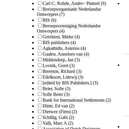
Carl C. Rohde, Andre> Platteel
(9)
Beroepsorganisatie Nederlandse
Ontwerpers
(7)
BIS
(6)
Beroepsvereniging Nederlandse
Ontwerpers
(4)
Gerritzen, Mieke
(4)
BIS publishers
(4)
Agkathidis, Asterios
(4)
Gaalen, Anneloes van
(4)
Middendorp, Jan
(3)
Lovink, Geert
(3)
Brereton, Richard
(3)
Edelkoort, Lidewij
(3)
[edited by BIS Publishers.]
(3)
Beier, Sofie
(3)
Sofie Beier
(3)
Bank for International Settlements
(2)
Hinte, Ed van
(2)
Dietwee (Firm)
(2)
Schillig, Gabi
(2)
Valli, Marc A
(2)
Association of Dutch Designers