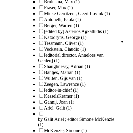
Bruinsma, Max
(1)
Fraser, Max
(1)
Mieke Gerritzen , Geert Lovink
(1)
Antonelli, Paola
(1)
Berger, Warren
(1)
[edited by] Asterios Agkathidis
(1)
Katodrytis, George
(1)
Tessmann, Oliver
(1)
Veckstein, Claudio
(1)
[editorial director, Anneloes van
Gaalen]
(1)
Shaughnessy, Adrian
(1)
Bantjes, Marian
(1)
Wulfen, Gijs van
(1)
Zeegen, Lawrence
(1)
[editor-in-chief
(1)
KesselsKramer
(1)
Gannij, Joan
(1)
Ariel, Galit
(1)
by Galit Ariel ; editor Simone McKenzie
(1)
McKenzie, Simone
(1)