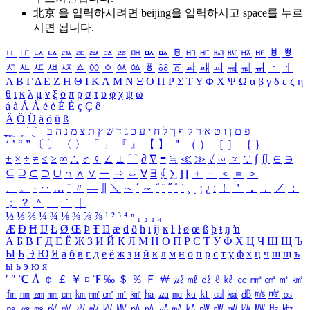
北京 을 입력하시려면
beijing
을 입력하시고 space를 누르
시면 됩니다.
ㅥ
ㅦ
ㅧ
ㅨ
ㅩ
ㅪ
ㅫ
ㅬ
ㅭ
ㅮ
ㅯ
ㅰ
ㅱ
ㅲ
ㅳ
ㅴ
ㅵ
ㅶ
ㅷ
ㅸ
ㅹ
ㅺ
ㅻ
ㅼ
ㅽ
ㅾ
ㅿ
ㆀ
ㆁ
ㆂ
ㆃ
ㆄ
ㆅ
ㆆ
ㆇ
ㆈ
ㆉ
ㆊ
ㆋ
ㆌ
ㆍ
ㆎ
Α
Β
Γ
Δ
Ε
Ζ
Η
Θ
Ι
Κ
Λ
Μ
Ν
Ξ
Ο
Π
Ρ
Σ
Τ
Υ
Φ
Χ
Ψ
Ω
α
β
γ
δ
ε
ζ
η
θ
ι
κ
λ
μ
ν
ξ
ο
π
ρ
σ
τ
υ
φ
χ
ψ
ω
á
à
Á
À
é
è
É
È
ç
Ç
ê
Ä
Ö
Ü
ä
ö
ü
ß
ְ
ֳ
ֲ
ֱ
ָ
ַ
ֵ
ֶ
ִ
ֹ
ּ
ֻ
ׂ
ׁ
ּ
ב
ה
נ
מ
צ
ת
ץ
ש
ד
ג
כ
ע
י
ח
ל
ך
ף
ק
ר
א
ט
ו
ן
ם
פ
‘
’
“
”
〔
〕
〈
〉
「
」
『
』
【
】
＂
（
）
［
］
｛
｝
±
×
÷
≠
≤
≥
∞
∴
♂
♀
∠
⊥
⌒
∂
∇
≡
≒
≪
≫
√
∽
∝
∵
∫
∬
∈
∋
⊆
⊇
⊂
⊃
∪
∩
∧
∨
￢
⇒
⇔
∀
∃
∮
∑
∏
＋
－
＜
＝
＞
、
。
·
‥
…
¨
〃
―
∥
＼
∼
´
～
ˇ
˘
˝
˚
˙
¸
˛
¡
¿
ː
！
＇
，
．
／
：
；
？
＾
＿
｀
｜
½
⅓
⅔
¼
¾
⅛
⅜
⅝
⅞
¹
²
³
⁴
ⁿ
₁
₂
₃
₄
Æ
Ð
Ħ
Ĳ
Ł
Ø
Œ
Þ
Ŧ
Ŋ
æ
đ
ð
ħ
ı
ĳ
ĸ
ŀ
ł
ø
œ
ß
þ
ŧ
ŋ
ŉ
А
Б
В
Г
Д
Е
Ё
Ж
З
И
Й
К
Л
М
Н
О
П
Р
С
Т
У
Ф
Х
Ц
Ч
Ш
Щ
Ъ
Ы
Ь
Э
Ю
Я
а
б
в
г
д
е
ё
ж
з
и
й
к
л
м
н
о
п
р
с
т
у
ф
х
ц
ч
ш
щ
ъ
ы
ь
э
ю
я
′
″
℃
Å
￠
￡
￥
¤
℉
‰
＄
％
Ｆ
￦
㎕
㎖
㎗
ℓ
㎘
㏄
㎣
㎤
㎥
㎦
㎙
㎚
㎛
㎜
㎝
㎞
㎟
㎠
㎡
㎢
㏊
㎍
㎎
㎏
㏏
㎈
㎉
㏈
㎧
㎨
㎰
㎱
㎲
㎳
㎴
㎵
㎶
㎷
㎸
㎹
㎀
㎁
㎂
㎃
㎄
㎺
㎻
㎽
㎾
㎿
㎐
㎑