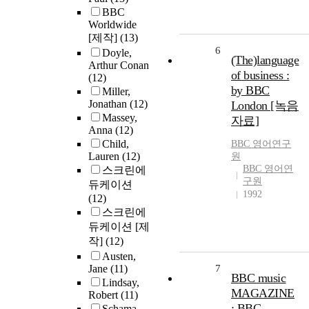
BBC
Worldwide
[제작]
(13)
6
Doyle,
(The)language
Arthur Conan
of business :
(12)
by BBC
Miller,
Jonathan
(12)
London [녹음
Massey,
자료]
Anna
(12)
Child,
BBC 영어연구
Lauren
(12)
원
BBC 영어연
스크린에
구원
듀케이션
1992
(12)
스크린에
듀케이션 [제
작]
(12)
Austen,
Jane
(11)
7
BBC music
Lindsay,
MAGAZINE
Robert
(11)
: BBC
Schama,