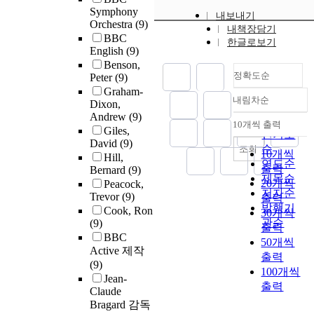
Symphony
내보내기
Orchestra
(9)
내책장담기
BBC
한글로보기
English
(9)
Benson,
정확도순
Peter
(9)
Graham-
내림차순
Dixon,
정확도
Andrew
(9)
순
10개씩 출력
내림차순
Giles,
인기도
David
(9)
순
조회
10개씩
Hill,
연도순
출력
Bernard
(9)
제목순
20개씩
Peacock,
저자순
Trevor
(9)
출력
발행기
Cook, Ron
30개씩
관순
(9)
출력
BBC
50개씩
Active 제작
출력
(9)
100개씩
Jean-
출력
Claude
Bragard 감독