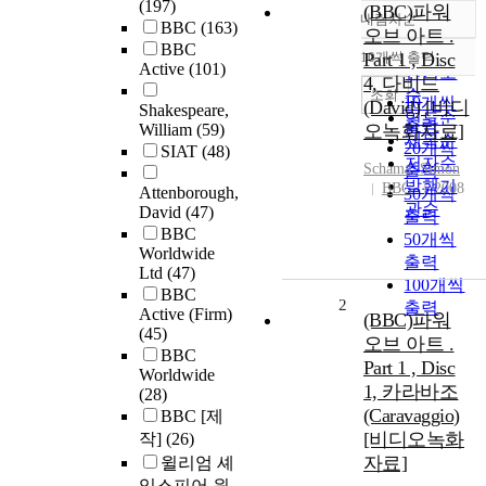
(197)
(BBC)파워
내림차순
정확도
BBC
(163)
오브 아트 .
BBC
순
10개씩 출력
Part 1 , Disc
내림차순
Active
(101)
인기도
4, 다비드
순
조회
10개씩
(David) [비디
Shakespeare,
연도순
출력
William
(59)
오녹화자료]
제목순
20개씩
SIAT
(48)
저자순
Schama, Simon
출력
발행기
BBC
2008
Attenborough,
30개씩
관순
David
(47)
출력
BBC
50개씩
Worldwide
출력
Ltd
(47)
100개씩
BBC
2
출력
Active (Firm)
(BBC)파워
(45)
오브 아트 .
BBC
Part 1 , Disc
Worldwide
1, 카라바조
(28)
(Caravaggio)
BBC [제
[비디오녹화
작]
(26)
자료]
윌리엄 셰
익스피어 원