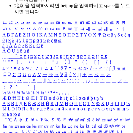
北京 을 입력하시려면
beijing
을 입력하시고 space를 누르
시면 됩니다.
ㅥ
ㅦ
ㅧ
ㅨ
ㅩ
ㅪ
ㅫ
ㅬ
ㅭ
ㅮ
ㅯ
ㅰ
ㅱ
ㅲ
ㅳ
ㅴ
ㅵ
ㅶ
ㅷ
ㅸ
ㅹ
ㅺ
ㅻ
ㅼ
ㅽ
ㅾ
ㅿ
ㆀ
ㆁ
ㆂ
ㆃ
ㆄ
ㆅ
ㆆ
ㆇ
ㆈ
ㆉ
ㆊ
ㆋ
ㆌ
ㆍ
ㆎ
Α
Β
Γ
Δ
Ε
Ζ
Η
Θ
Ι
Κ
Λ
Μ
Ν
Ξ
Ο
Π
Ρ
Σ
Τ
Υ
Φ
Χ
Ψ
Ω
α
β
γ
δ
ε
ζ
η
θ
ι
κ
λ
μ
ν
ξ
ο
π
ρ
σ
τ
υ
φ
χ
ψ
ω
á
à
Á
À
é
è
É
È
ç
Ç
ê
Ä
Ö
Ü
ä
ö
ü
ß
ְ
ֳ
ֲ
ֱ
ָ
ַ
ֵ
ֶ
ִ
ֹ
ּ
ֻ
ׂ
ׁ
ּ
ב
ה
נ
מ
צ
ת
ץ
ש
ד
ג
כ
ע
י
ח
ל
ך
ף
ק
ר
א
ט
ו
ן
ם
פ
‘
’
“
”
〔
〕
〈
〉
「
」
『
』
【
】
＂
（
）
［
］
｛
｝
±
×
÷
≠
≤
≥
∞
∴
♂
♀
∠
⊥
⌒
∂
∇
≡
≒
≪
≫
√
∽
∝
∵
∫
∬
∈
∋
⊆
⊇
⊂
⊃
∪
∩
∧
∨
￢
⇒
⇔
∀
∃
∮
∑
∏
＋
－
＜
＝
＞
、
。
·
‥
…
¨
〃
―
∥
＼
∼
´
～
ˇ
˘
˝
˚
˙
¸
˛
¡
¿
ː
！
＇
，
．
／
：
；
？
＾
＿
｀
｜
½
⅓
⅔
¼
¾
⅛
⅜
⅝
⅞
¹
²
³
⁴
ⁿ
₁
₂
₃
₄
Æ
Ð
Ħ
Ĳ
Ł
Ø
Œ
Þ
Ŧ
Ŋ
æ
đ
ð
ħ
ı
ĳ
ĸ
ŀ
ł
ø
œ
ß
þ
ŧ
ŋ
ŉ
А
Б
В
Г
Д
Е
Ё
Ж
З
И
Й
К
Л
М
Н
О
П
Р
С
Т
У
Ф
Х
Ц
Ч
Ш
Щ
Ъ
Ы
Ь
Э
Ю
Я
а
б
в
г
д
е
ё
ж
з
и
й
к
л
м
н
о
п
р
с
т
у
ф
х
ц
ч
ш
щ
ъ
ы
ь
э
ю
я
′
″
℃
Å
￠
￡
￥
¤
℉
‰
＄
％
Ｆ
￦
㎕
㎖
㎗
ℓ
㎘
㏄
㎣
㎤
㎥
㎦
㎙
㎚
㎛
㎜
㎝
㎞
㎟
㎠
㎡
㎢
㏊
㎍
㎎
㎏
㏏
㎈
㎉
㏈
㎧
㎨
㎰
㎱
㎲
㎳
㎴
㎵
㎶
㎷
㎸
㎹
㎀
㎁
㎂
㎃
㎄
㎺
㎻
㎽
㎾
㎿
㎐
㎑