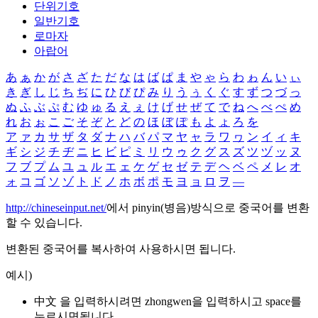
단위기호
일반기호
로마자
아랍어
あ
ぁ
か
が
さ
ざ
た
だ
な
は
ば
ぱ
ま
や
ゃ
ら
わ
ゎ
ん
い
ぃ
き
ぎ
し
じ
ち
ぢ
に
ひ
び
ぴ
み
り
う
ぅ
く
ぐ
す
ず
つ
づ
っ
ぬ
ふ
ぶ
ぷ
む
ゆ
ゅ
る
え
ぇ
け
げ
せ
ぜ
て
で
ね
へ
べ
ぺ
め
れ
お
ぉ
こ
ご
そ
ぞ
と
ど
の
ほ
ぼ
ぽ
も
よ
ょ
ろ
を
ア
ァ
カ
サ
ザ
タ
ダ
ナ
ハ
バ
パ
マ
ヤ
ャ
ラ
ワ
ヮ
ン
イ
ィ
キ
ギ
シ
ジ
チ
ヂ
ニ
ヒ
ビ
ピ
ミ
リ
ウ
ゥ
ク
グ
ス
ズ
ツ
ヅ
ッ
ヌ
フ
ブ
プ
ム
ユ
ュ
ル
エ
ェ
ケ
ゲ
セ
ゼ
テ
デ
ヘ
ベ
ペ
メ
レ
オ
ォ
コ
ゴ
ソ
ゾ
ト
ド
ノ
ホ
ボ
ポ
モ
ヨ
ョ
ロ
ヲ
―
http://chineseinput.net/
에서 pinyin(병음)방식으로 중국어를 변환
할 수 있습니다.
변환된 중국어를 복사하여 사용하시면 됩니다.
예시)
中文 을 입력하시려면
zhongwen
을 입력하시고 space를
누르시면됩니다.