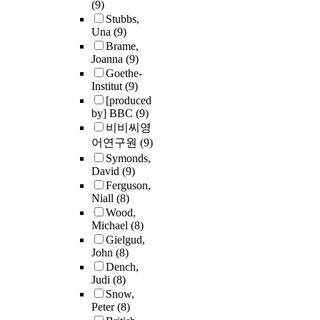
(9)
Stubbs,
Una
(9)
Brame,
Joanna
(9)
Goethe-
Institut
(9)
[produced
by] BBC
(9)
비비씨영
어연구원
(9)
Symonds,
David
(9)
Ferguson,
Niall
(8)
Wood,
Michael
(8)
Gielgud,
John
(8)
Dench,
Judi
(8)
Snow,
Peter
(8)