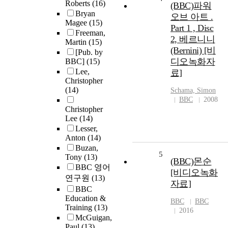
Roberts
(16)
(BBC)파워
Bryan
오브 아트 .
Magee
(15)
Part 1 , Disc
Freeman,
2, 베르니니
Martin
(15)
(Bernini) [비
[Pub. by
디오녹화자
BBC]
(15)
Lee,
료]
Christopher
(14)
Schama, Simon
BBC
2008
Christopher
Lee
(14)
Lesser,
Anton
(14)
Buzan,
5
Tony
(13)
(BBC)몬순
BBC 영어
[비디오녹화
연구원
(13)
자료]
BBC
Education &
BBC
BBC
Training
(13)
2016
McGuigan,
Paul
(13)