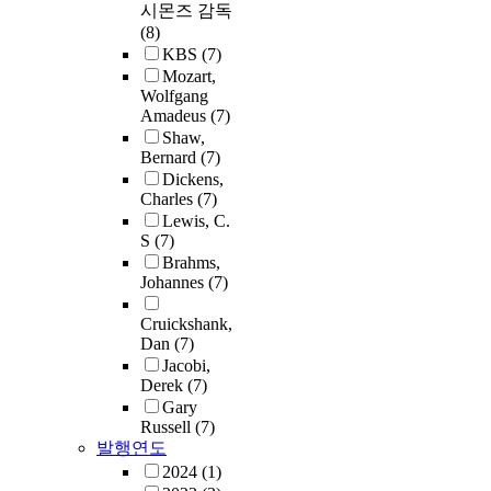
시몬즈 감독
(8)
KBS
(7)
Mozart,
Wolfgang
Amadeus
(7)
Shaw,
Bernard
(7)
Dickens,
Charles
(7)
Lewis, C.
S
(7)
Brahms,
Johannes
(7)
Cruickshank,
Dan
(7)
Jacobi,
Derek
(7)
Gary
Russell
(7)
발행연도
2024
(1)