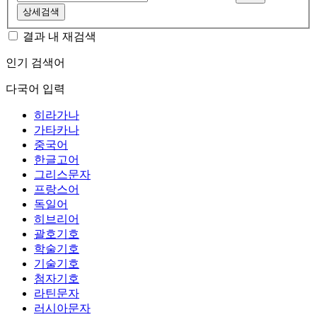
상세검색
결과 내 재검색
인기 검색어
다국어 입력
히라가나
가타카나
중국어
한글고어
그리스문자
프랑스어
독일어
히브리어
괄호기호
학술기호
기술기호
첨자기호
라틴문자
러시아문자