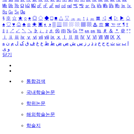
㎒
㎓
㎔
Ω
㏀
㏁
㎊
㎋
㎌
㏖
㏅
㎭
㎮
㎯
㏛
㎩
㎪
㎫
㎬
㏝
㏐
㏓
㏃
㏉
㏜
㏆
§
※
☆
★
○
●
◎
◇
◆
□
■
△
▽
→
←
↑
↓
↔
〓
◁
◀
▷
▶
♤
♠
♡
♥
♧
♣
⊙
◈
▣
◐
◑
▒
▤
▥
▨
▧
▦
▩
♨
☏
☎
☜
☞
¶
†
‡
↕
↗
↙
↖
↘
♭
♩
♪
♬
㉿
㈜
№
㏇
™
㏂
㏘
℡
＃
＆
＊
＠
ª
º
ⅰ
ⅱ
ⅲ
ⅳ
ⅴ
ⅵ
ⅶ
ⅷ
ⅸ
ⅹ
Ⅰ
Ⅱ
Ⅲ
Ⅳ
Ⅴ
Ⅵ
Ⅶ
Ⅷ
Ⅸ
Ⅹ
ا
ب
ت
ث
ج
ح
خ
د
ذ
ر
ز
س
ش
ص
ض
ط
ظ
ع
غ
ف
ق
ک
ل
م
ن
ه
و
ی
닫기
통합검색
국내학술논문
학위논문
해외학술논문
학술지