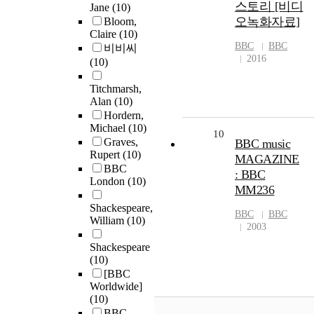
스토리 [비디
Jane
(10)
오녹화자료]
Bloom,
Claire
(10)
BBC
BBC
비비씨
2016
(10)
Titchmarsh,
Alan
(10)
Hordern,
Michael
(10)
10
Graves,
BBC music
Rupert
(10)
MAGAZINE
BBC
: BBC
London
(10)
MM236
Shackespeare,
BBC
BBC
William
(10)
2003
Shackespeare
(10)
[BBC
Worldwide]
(10)
BBC