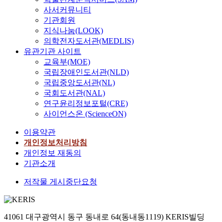
사서커뮤니티
기관회원
지식나눔(LOOK)
의학전자도서관(MEDLIS)
유관기관 사이트
교육부(MOE)
국립장애인도서관(NLD)
국립중앙도서관(NL)
국회도서관(NAL)
연구윤리정보포털(CRE)
사이언스온 (ScienceON)
이용약관
개인정보처리방침
개인정보 재동의
기관소개
저작물 게시중단요청
41061 대구광역시 동구 동내로 64(동내동1119) KERIS빌딩