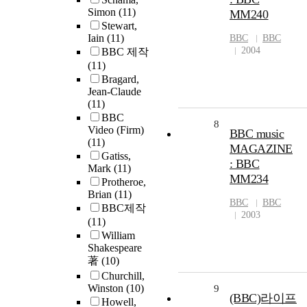
Simon
(11)
MM240
Stewart,
Iain
(11)
BBC
BBC
2004
BBC 제작
(11)
Bragard,
Jean-Claude
(11)
BBC
8
Video (Firm)
BBC music
(11)
MAGAZINE
Gatiss,
: BBC
Mark
(11)
MM234
Protheroe,
Brian
(11)
BBC
BBC
BBC제작
2003
(11)
William
Shakespeare
著
(10)
Churchill,
Winston
(10)
9
(BBC)라이프
Howell,