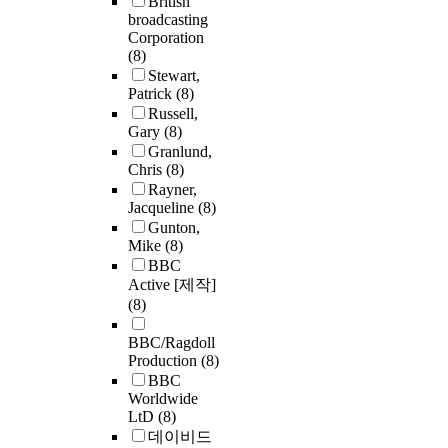
British
broadcasting
Corporation
(8)
Stewart,
Patrick
(8)
Russell,
Gary
(8)
Granlund,
Chris
(8)
Rayner,
Jacqueline
(8)
Gunton,
Mike
(8)
BBC
Active [제작]
(8)
BBC/Ragdoll
Production
(8)
BBC
Worldwide
LtD
(8)
데이비드