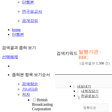
단행본
연구보고서
공개강의
home
단행본
검색결과 좁혀 보기
발행기관 :
검색키워드
BBC
선택해제
(검색결과
1,508
건)
좁혀본 항목 보기순서
검색량순
내보내기
가나다순
내책장담기
저자
한글로보기
1
British
Broadcasting
정확도순
Corporation