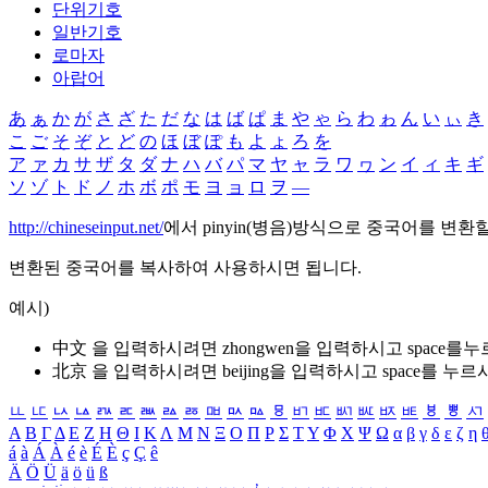
단위기호
일반기호
로마자
아랍어
あ
ぁ
か
が
さ
ざ
た
だ
な
は
ば
ぱ
ま
や
ゃ
ら
わ
ゎ
ん
い
ぃ
き
こ
ご
そ
ぞ
と
ど
の
ほ
ぼ
ぽ
も
よ
ょ
ろ
を
ア
ァ
カ
サ
ザ
タ
ダ
ナ
ハ
バ
パ
マ
ヤ
ャ
ラ
ワ
ヮ
ン
イ
ィ
キ
ギ
ソ
ゾ
ト
ド
ノ
ホ
ボ
ポ
モ
ヨ
ョ
ロ
ヲ
―
http://chineseinput.net/
에서 pinyin(병음)방식으로 중국어를 변환
변환된 중국어를 복사하여 사용하시면 됩니다.
예시)
中文 을 입력하시려면
zhongwen
을 입력하시고 space를
北京 을 입력하시려면
beijing
을 입력하시고 space를 누르
ㅥ
ㅦ
ㅧ
ㅨ
ㅩ
ㅪ
ㅫ
ㅬ
ㅭ
ㅮ
ㅯ
ㅰ
ㅱ
ㅲ
ㅳ
ㅴ
ㅵ
ㅶ
ㅷ
ㅸ
ㅹ
ㅺ
Α
Β
Γ
Δ
Ε
Ζ
Η
Θ
Ι
Κ
Λ
Μ
Ν
Ξ
Ο
Π
Ρ
Σ
Τ
Υ
Φ
Χ
Ψ
Ω
α
β
γ
δ
ε
ζ
η
á
à
Á
À
é
è
É
È
ç
Ç
ê
Ä
Ö
Ü
ä
ö
ü
ß