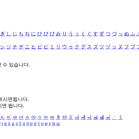
ぎ
し
じ
ち
ぢ
に
ひ
び
ぴ
み
り
う
ぅ
く
ぐ
す
ず
つ
づ
っ
ぬ
ふ
シ
ジ
チ
ヂ
ニ
ヒ
ビ
ピ
ミ
リ
ウ
ゥ
ク
グ
ス
ズ
ツ
ヅ
ッ
ヌ
フ
ブ
할 수 있습니다.
누르시면됩니다.
시면 됩니다.
ㅻ
ㅼ
ㅽ
ㅾ
ㅿ
ㆀ
ㆁ
ㆂ
ㆃ
ㆄ
ㆅ
ㆆ
ㆇ
ㆈ
ㆉ
ㆊ
ㆋ
ㆌ
ㆍ
ㆎ
θ
ι
κ
λ
μ
ν
ξ
ο
π
ρ
σ
τ
υ
φ
χ
ψ
ω