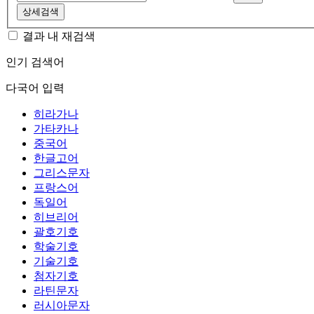
상세검색
결과 내 재검색
인기 검색어
다국어 입력
히라가나
가타카나
중국어
한글고어
그리스문자
프랑스어
독일어
히브리어
괄호기호
학술기호
기술기호
첨자기호
라틴문자
러시아문자