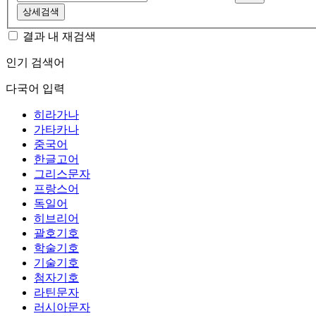
상세검색
결과 내 재검색
인기 검색어
다국어 입력
히라가나
가타카나
중국어
한글고어
그리스문자
프랑스어
독일어
히브리어
괄호기호
학술기호
기술기호
첨자기호
라틴문자
러시아문자