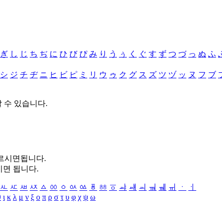
ぎ
し
じ
ち
ぢ
に
ひ
び
ぴ
み
り
う
ぅ
く
ぐ
す
ず
つ
づ
っ
ぬ
ふ
シ
ジ
チ
ヂ
ニ
ヒ
ビ
ピ
ミ
リ
ウ
ゥ
ク
グ
ス
ズ
ツ
ヅ
ッ
ヌ
フ
ブ
할 수 있습니다.
누르시면됩니다.
시면 됩니다.
ㅻ
ㅼ
ㅽ
ㅾ
ㅿ
ㆀ
ㆁ
ㆂ
ㆃ
ㆄ
ㆅ
ㆆ
ㆇ
ㆈ
ㆉ
ㆊ
ㆋ
ㆌ
ㆍ
ㆎ
θ
ι
κ
λ
μ
ν
ξ
ο
π
ρ
σ
τ
υ
φ
χ
ψ
ω