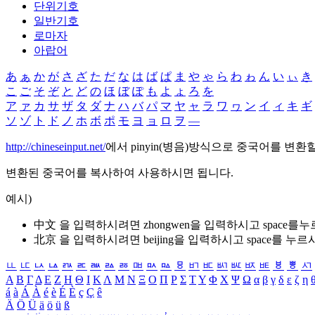
단위기호
일반기호
로마자
아랍어
あ
ぁ
か
が
さ
ざ
た
だ
な
は
ば
ぱ
ま
や
ゃ
ら
わ
ゎ
ん
い
ぃ
き
こ
ご
そ
ぞ
と
ど
の
ほ
ぼ
ぽ
も
よ
ょ
ろ
を
ア
ァ
カ
サ
ザ
タ
ダ
ナ
ハ
バ
パ
マ
ヤ
ャ
ラ
ワ
ヮ
ン
イ
ィ
キ
ギ
ソ
ゾ
ト
ド
ノ
ホ
ボ
ポ
モ
ヨ
ョ
ロ
ヲ
―
http://chineseinput.net/
에서 pinyin(병음)방식으로 중국어를 변환
변환된 중국어를 복사하여 사용하시면 됩니다.
예시)
中文 을 입력하시려면
zhongwen
을 입력하시고 space를
北京 을 입력하시려면
beijing
을 입력하시고 space를 누르
ㅥ
ㅦ
ㅧ
ㅨ
ㅩ
ㅪ
ㅫ
ㅬ
ㅭ
ㅮ
ㅯ
ㅰ
ㅱ
ㅲ
ㅳ
ㅴ
ㅵ
ㅶ
ㅷ
ㅸ
ㅹ
ㅺ
Α
Β
Γ
Δ
Ε
Ζ
Η
Θ
Ι
Κ
Λ
Μ
Ν
Ξ
Ο
Π
Ρ
Σ
Τ
Υ
Φ
Χ
Ψ
Ω
α
β
γ
δ
ε
ζ
η
á
à
Á
À
é
è
É
È
ç
Ç
ê
Ä
Ö
Ü
ä
ö
ü
ß