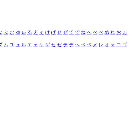
ぶ
ぷ
む
ゆ
ゅ
る
え
ぇ
け
げ
せ
ぜ
て
で
ね
へ
べ
ぺ
め
れ
お
ぉ
プ
ム
ユ
ュ
ル
エ
ェ
ケ
ゲ
セ
ゼ
テ
デ
ヘ
ベ
ペ
メ
レ
オ
ォ
コ
ゴ