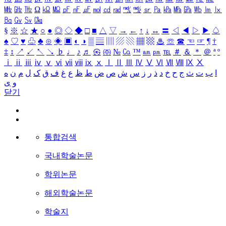
㎒
㎓
㎔
Ω
㏀
㏁
㎊
㎋
㎌
㏖
㏅
㎭
㎮
㎯
㏛
㎩
㎪
㎫
㎬
㏝
㏐
㏓
㏃
㏉
㏜
㏆
§
※
☆
★
○
●
◎
◇
◆
□
■
△
▽
→
←
↑
↓
↔
〓
◁
◀
▷
▶
♤
♠
♡
♥
♧
♣
⊙
◈
▣
◐
◑
▒
▤
▥
▨
▧
▦
▩
♨
☏
☎
☜
☞
¶
†
‡
↕
↗
↙
↖
↘
♭
♩
♪
♬
㉿
㈜
№
㏇
™
㏂
㏘
℡
＃
＆
＊
＠
ª
º
ⅰ
ⅱ
ⅲ
ⅳ
ⅴ
ⅵ
ⅶ
ⅷ
ⅸ
ⅹ
Ⅰ
Ⅱ
Ⅲ
Ⅳ
Ⅴ
Ⅵ
Ⅶ
Ⅷ
Ⅸ
Ⅹ
ا
ب
ت
ث
ج
ح
خ
د
ذ
ر
ز
س
ش
ص
ض
ط
ظ
ع
غ
ف
ق
ک
ل
م
ن
ه
و
ی
닫기
통합검색
국내학술논문
학위논문
해외학술논문
학술지