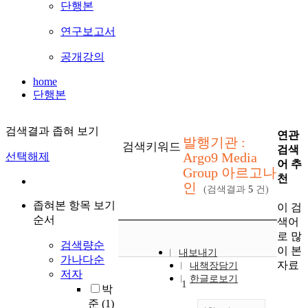
단행본
연구보고서
공개강의
home
단행본
검색결과 좁혀 보기
연관
발행기관 :
검색키워드
검색
Argo9 Media
선택해제
어 추
Group 아르고나
천
인
(검색결과
5
건)
좁혀본 항목 보기
이 검
순서
색어
로 많
검색량순
이 본
내보내기
가나다순
자료
내책장담기
저자
한글로보기
1
박
준
(1)