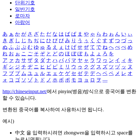
단위기호
일반기호
로마자
아랍어
あ
ぁ
か
が
さ
ざ
た
だ
な
は
ば
ぱ
ま
や
ゃ
ら
わ
ゎ
ん
い
ぃ
き
ぎ
し
じ
ち
ぢ
に
ひ
び
ぴ
み
り
う
ぅ
く
ぐ
す
ず
つ
づ
っ
ぬ
ふ
ぶ
ぷ
む
ゆ
ゅ
る
え
ぇ
け
げ
せ
ぜ
て
で
ね
へ
べ
ぺ
め
れ
お
ぉ
こ
ご
そ
ぞ
と
ど
の
ほ
ぼ
ぽ
も
よ
ょ
ろ
を
ア
ァ
カ
サ
ザ
タ
ダ
ナ
ハ
バ
パ
マ
ヤ
ャ
ラ
ワ
ヮ
ン
イ
ィ
キ
ギ
シ
ジ
チ
ヂ
ニ
ヒ
ビ
ピ
ミ
リ
ウ
ゥ
ク
グ
ス
ズ
ツ
ヅ
ッ
ヌ
フ
ブ
プ
ム
ユ
ュ
ル
エ
ェ
ケ
ゲ
セ
ゼ
テ
デ
ヘ
ベ
ペ
メ
レ
オ
ォ
コ
ゴ
ソ
ゾ
ト
ド
ノ
ホ
ボ
ポ
モ
ヨ
ョ
ロ
ヲ
―
http://chineseinput.net/
에서 pinyin(병음)방식으로 중국어를 변환
할 수 있습니다.
변환된 중국어를 복사하여 사용하시면 됩니다.
예시)
中文 을 입력하시려면
zhongwen
을 입력하시고 space를
누르시면됩니다.