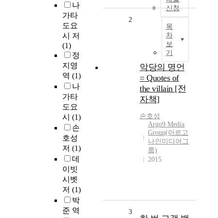
나
신청
가타
2
도요
목
시 저
차
보
(1)
기
정
지영
악당의 명언
역
(1)
= Quotes of
나
the villain [전
가타
자책]
도요
손호성
시
(1)
Argo9 Media
손
Group(아르고
호성
나인미디어그
저
(1)
룹)
데
2015
이빗
시벳
저
(1)
박
준 역
3