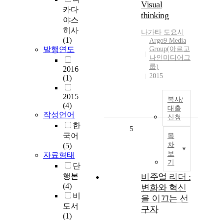
Visual
카다
thinking
야스
히사
나가타 도요시
(1)
Argo9 Media
발행연도
Group(아르고
나인미디어그
룹)
2016
2015
(1)
2015
복사/
(4)
대출
작성언어
신청
한
5
국어
목
차
(5)
보
자료형태
기
단
행본
비주얼 리더 :
(4)
변화와 혁신
비
을 이끄는 선
도서
구자
(1)