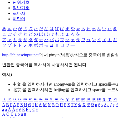
단위기호
일반기호
로마자
아랍어
あ
ぁ
か
が
さ
ざ
た
だ
な
は
ば
ぱ
ま
や
ゃ
ら
わ
ゎ
ん
い
ぃ
き
こ
ご
そ
ぞ
と
ど
の
ほ
ぼ
ぽ
も
よ
ょ
ろ
を
ア
ァ
カ
サ
ザ
タ
ダ
ナ
ハ
バ
パ
マ
ヤ
ャ
ラ
ワ
ヮ
ン
イ
ィ
キ
ギ
ソ
ゾ
ト
ド
ノ
ホ
ボ
ポ
モ
ヨ
ョ
ロ
ヲ
―
http://chineseinput.net/
에서 pinyin(병음)방식으로 중국어를 변환
변환된 중국어를 복사하여 사용하시면 됩니다.
예시)
中文 을 입력하시려면
zhongwen
을 입력하시고 space를
北京 을 입력하시려면
beijing
을 입력하시고 space를 누르
ㅥ
ㅦ
ㅧ
ㅨ
ㅩ
ㅪ
ㅫ
ㅬ
ㅭ
ㅮ
ㅯ
ㅰ
ㅱ
ㅲ
ㅳ
ㅴ
ㅵ
ㅶ
ㅷ
ㅸ
ㅹ
ㅺ
Α
Β
Γ
Δ
Ε
Ζ
Η
Θ
Ι
Κ
Λ
Μ
Ν
Ξ
Ο
Π
Ρ
Σ
Τ
Υ
Φ
Χ
Ψ
Ω
α
β
γ
δ
ε
ζ
η
á
à
Á
À
é
è
É
È
ç
Ç
ê
Ä
Ö
Ü
ä
ö
ü
ß