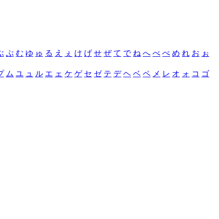
ぶ
ぷ
む
ゆ
ゅ
る
え
ぇ
け
げ
せ
ぜ
て
で
ね
へ
べ
ぺ
め
れ
お
ぉ
プ
ム
ユ
ュ
ル
エ
ェ
ケ
ゲ
セ
ゼ
テ
デ
ヘ
ベ
ペ
メ
レ
オ
ォ
コ
ゴ