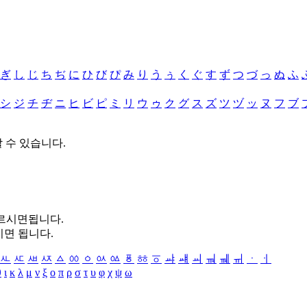
ぎ
し
じ
ち
ぢ
に
ひ
び
ぴ
み
り
う
ぅ
く
ぐ
す
ず
つ
づ
っ
ぬ
ふ
シ
ジ
チ
ヂ
ニ
ヒ
ビ
ピ
ミ
リ
ウ
ゥ
ク
グ
ス
ズ
ツ
ヅ
ッ
ヌ
フ
ブ
할 수 있습니다.
누르시면됩니다.
시면 됩니다.
ㅻ
ㅼ
ㅽ
ㅾ
ㅿ
ㆀ
ㆁ
ㆂ
ㆃ
ㆄ
ㆅ
ㆆ
ㆇ
ㆈ
ㆉ
ㆊ
ㆋ
ㆌ
ㆍ
ㆎ
θ
ι
κ
λ
μ
ν
ξ
ο
π
ρ
σ
τ
υ
φ
χ
ψ
ω