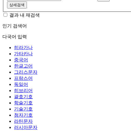
상세검색
결과 내 재검색
인기 검색어
다국어 입력
히라가나
가타카나
중국어
한글고어
그리스문자
프랑스어
독일어
히브리어
괄호기호
학술기호
기술기호
첨자기호
라틴문자
러시아문자