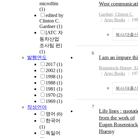
West communicat
microfilm
(1)
Gardner, Clinton C.
edited by
Argo Books
198
Clinton C.
Gardner
(1)
[ATC 자
복사/대출
동차산업
조사팀 편]
(1)
6
I am an impure th
발행연도
2017
(1)
Rosenstock-Huessy, E
2002
(1)
Argo Books
197
1998
(1)
1988
(1)
복사/대출
1981
(1)
1970
(2)
1969
(1)
7
작성언어
Life lines : quotat
영어
(6)
from the work of
한국어
Eugen Rosenstock
(1)
Huessy
독일어