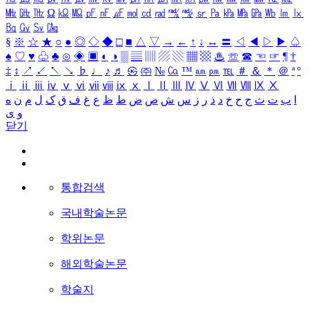
㎒
㎓
㎔
Ω
㏀
㏁
㎊
㎋
㎌
㏖
㏅
㎭
㎮
㎯
㏛
㎩
㎪
㎫
㎬
㏝
㏐
㏓
㏃
㏉
㏜
㏆
§
※
☆
★
○
●
◎
◇
◆
□
■
△
▽
→
←
↑
↓
↔
〓
◁
◀
▷
▶
♤
♠
♡
♥
♧
♣
⊙
◈
▣
◐
◑
▒
▤
▥
▨
▧
▦
▩
♨
☏
☎
☜
☞
¶
†
‡
↕
↗
↙
↖
↘
♭
♩
♪
♬
㉿
㈜
№
㏇
™
㏂
㏘
℡
＃
＆
＊
＠
ª
º
ⅰ
ⅱ
ⅲ
ⅳ
ⅴ
ⅵ
ⅶ
ⅷ
ⅸ
ⅹ
Ⅰ
Ⅱ
Ⅲ
Ⅳ
Ⅴ
Ⅵ
Ⅶ
Ⅷ
Ⅸ
Ⅹ
ا
ب
ت
ث
ج
ح
خ
د
ذ
ر
ز
س
ش
ص
ض
ط
ظ
ع
غ
ف
ق
ک
ل
م
ن
ه
و
ی
닫기
통합검색
국내학술논문
학위논문
해외학술논문
학술지