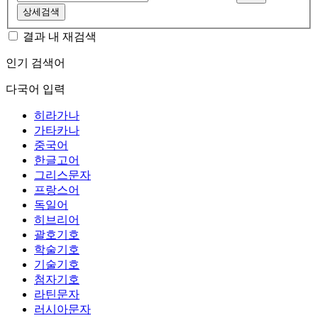
상세검색
결과 내 재검색
인기 검색어
다국어 입력
히라가나
가타카나
중국어
한글고어
그리스문자
프랑스어
독일어
히브리어
괄호기호
학술기호
기술기호
첨자기호
라틴문자
러시아문자