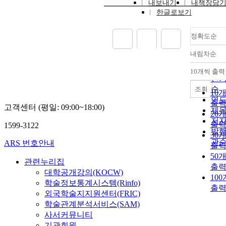
내보내기
내책장담
한글로보기
정확도순
내림차순
정
순
10개씩 출력
내
인
순
조회
10
연
출
고객센터 (평일: 09:00~18:00)
제
20
저
출
1599-3122
발
30
관
ARS 번호안내
출
50
관련누리집
출
대학공개강의(KOCW)
10
학술정보통계시스템(Rinfo)
출
외국학술지지원센터(FRIC)
학술관계분석서비스(SAM)
사서커뮤니티
기관회원