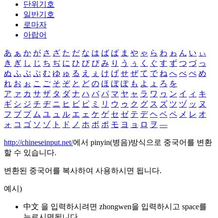
단위기호
일반기호
로마자
아랍어
あ
ぁ
か
が
さ
ざ
た
だ
な
は
ば
ぱ
ま
や
ゃ
ら
わ
ゎ
ん
い
ぃ
き
ぎ
し
じ
ち
ぢ
に
ひ
び
ぴ
み
り
う
ぅ
く
ぐ
す
ず
つ
づ
っ
ぬ
ふ
ぶ
ぷ
む
ゆ
ゅ
る
え
ぇ
け
げ
せ
ぜ
て
で
ね
へ
べ
ぺ
め
れ
お
ぉ
こ
ご
そ
ぞ
と
ど
の
ほ
ぼ
ぽ
も
よ
ょ
ろ
を
ア
ァ
カ
サ
ザ
タ
ダ
ナ
ハ
バ
パ
マ
ヤ
ャ
ラ
ワ
ヮ
ン
イ
ィ
キ
ギ
シ
ジ
チ
ヂ
ニ
ヒ
ビ
ピ
ミ
リ
ウ
ゥ
ク
グ
ス
ズ
ツ
ヅ
ッ
ヌ
フ
ブ
プ
ム
ユ
ュ
ル
エ
ェ
ケ
ゲ
セ
ゼ
テ
デ
ヘ
ベ
ペ
メ
レ
オ
ォ
コ
ゴ
ソ
ゾ
ト
ド
ノ
ホ
ボ
ポ
モ
ヨ
ョ
ロ
ヲ
―
http://chineseinput.net/
에서 pinyin(병음)방식으로 중국어를 변환
할 수 있습니다.
변환된 중국어를 복사하여 사용하시면 됩니다.
예시)
中文 을 입력하시려면
zhongwen
을 입력하시고 space를
누르시면됩니다.