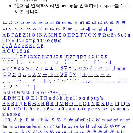
北京 을 입력하시려면
beijing
을 입력하시고 space를 누르
시면 됩니다.
ㅥ
ㅦ
ㅧ
ㅨ
ㅩ
ㅪ
ㅫ
ㅬ
ㅭ
ㅮ
ㅯ
ㅰ
ㅱ
ㅲ
ㅳ
ㅴ
ㅵ
ㅶ
ㅷ
ㅸ
ㅹ
ㅺ
ㅻ
ㅼ
ㅽ
ㅾ
ㅿ
ㆀ
ㆁ
ㆂ
ㆃ
ㆄ
ㆅ
ㆆ
ㆇ
ㆈ
ㆉ
ㆊ
ㆋ
ㆌ
ㆍ
ㆎ
Α
Β
Γ
Δ
Ε
Ζ
Η
Θ
Ι
Κ
Λ
Μ
Ν
Ξ
Ο
Π
Ρ
Σ
Τ
Υ
Φ
Χ
Ψ
Ω
α
β
γ
δ
ε
ζ
η
θ
ι
κ
λ
μ
ν
ξ
ο
π
ρ
σ
τ
υ
φ
χ
ψ
ω
á
à
Á
À
é
è
É
È
ç
Ç
ê
Ä
Ö
Ü
ä
ö
ü
ß
ְ
ֳ
ֲ
ֱ
ָ
ַ
ֵ
ֶ
ִ
ֹ
ּ
ֻ
ׂ
ׁ
ּ
ב
ה
נ
מ
צ
ת
ץ
ש
ד
ג
כ
ע
י
ח
ל
ך
ף
ק
ר
א
ט
ו
ן
ם
פ
‘
’
“
”
〔
〕
〈
〉
「
」
『
』
【
】
＂
（
）
［
］
｛
｝
±
×
÷
≠
≤
≥
∞
∴
♂
♀
∠
⊥
⌒
∂
∇
≡
≒
≪
≫
√
∽
∝
∵
∫
∬
∈
∋
⊆
⊇
⊂
⊃
∪
∩
∧
∨
￢
⇒
⇔
∀
∃
∮
∑
∏
＋
－
＜
＝
＞
、
。
·
‥
…
¨
〃
―
∥
＼
∼
´
～
ˇ
˘
˝
˚
˙
¸
˛
¡
¿
ː
！
＇
，
．
／
：
；
？
＾
＿
｀
｜
½
⅓
⅔
¼
¾
⅛
⅜
⅝
⅞
¹
²
³
⁴
ⁿ
₁
₂
₃
₄
Æ
Ð
Ħ
Ĳ
Ł
Ø
Œ
Þ
Ŧ
Ŋ
æ
đ
ð
ħ
ı
ĳ
ĸ
ŀ
ł
ø
œ
ß
þ
ŧ
ŋ
ŉ
А
Б
В
Г
Д
Е
Ё
Ж
З
И
Й
К
Л
М
Н
О
П
Р
С
Т
У
Ф
Х
Ц
Ч
Ш
Щ
Ъ
Ы
Ь
Э
Ю
Я
а
б
в
г
д
е
ё
ж
з
и
й
к
л
м
н
о
п
р
с
т
у
ф
х
ц
ч
ш
щ
ъ
ы
ь
э
ю
я
′
″
℃
Å
￠
￡
￥
¤
℉
‰
＄
％
Ｆ
￦
㎕
㎖
㎗
ℓ
㎘
㏄
㎣
㎤
㎥
㎦
㎙
㎚
㎛
㎜
㎝
㎞
㎟
㎠
㎡
㎢
㏊
㎍
㎎
㎏
㏏
㎈
㎉
㏈
㎧
㎨
㎰
㎱
㎲
㎳
㎴
㎵
㎶
㎷
㎸
㎹
㎀
㎁
㎂
㎃
㎄
㎺
㎻
㎽
㎾
㎿
㎐
㎑