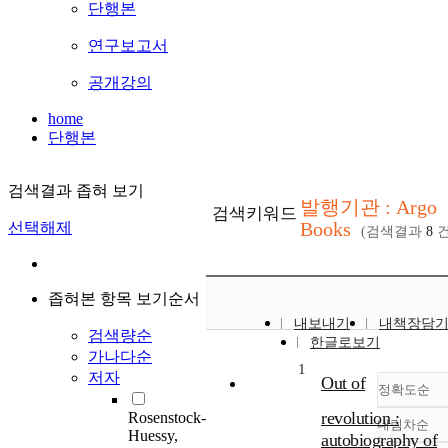
단행본
연구보고서
공개강의
home
단행본
검색결과 좁혀 보기
발행기관 : Argo
검색키워드
Books
선택해제
(검색결과
8
건
좁혀본 항목 보기순서
내보내기
내책장담
검색량순
한글로보기
가나다순
1
저자
Out of
정확도순
revolution :
Rosenstock-
내림차순
정
Huessy,
autobiography of