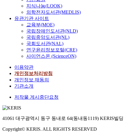
지식나눔(LOOK)
의학전자도서관(MEDLIS)
유관기관 사이트
교육부(MOE)
국립장애인도서관(NLD)
국립중앙도서관(NL)
국회도서관(NAL)
연구윤리정보포털(CRE)
사이언스온 (ScienceON)
이용약관
개인정보처리방침
개인정보 재동의
기관소개
저작물 게시중단요청
41061 대구광역시 동구 동내로 64(동내동1119) KERIS빌딩
Copyright© KERIS. ALL RIGHTS RESERVED