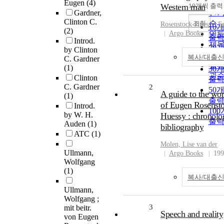
순
Eugen
(4)
Western man
10개씩 출력
내
Gardner,
인
Clinton C.
순
조회
Rosenstock-Huessy, E
10
(2)
Argo Books
연
196
출
Introd.
제
20
by Clinton
저
복사/대출
출
C. Gardner
발
(1)
30
관
Clinton
출
C. Gardner
2
50
A guide to the wo
(1)
출
of Eugen Rosenst
Introd.
10
by W. H.
Huessy : chronolo
출
Auden
(1)
bibliography
ATC
(1)
Molen, Lise van der
Ullmann,
Argo Books
199
Wolfgang
(1)
복사/대출
Ullmann,
Wolfgang ;
3
mit beitr.
Speech and reality
von Eugen