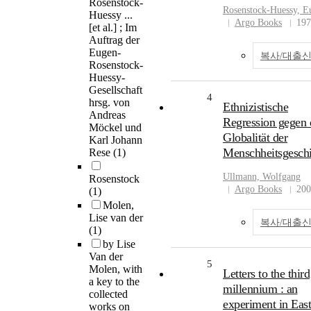
Rosenstock-
Rosenstock-Huessy, E
Huessy ...
Argo Books
197
[et al.] ; Im
Auftrag der
Eugen-
복사/대출
Rosenstock-
Huessy-
Gesellschaft
4
hrsg. von
Ethnizistische
Andreas
Regression gegen 
Möckel und
Globalität der
Karl Johann
Menschheitsgeschi
Rese
(1)
Ullmann, Wolfgang
Rosenstock
Argo Books
200
(1)
Molen,
Lise van der
복사/대출
(1)
by Lise
Van der
5
Molen, with
Letters to the third
a key to the
millennium : an
collected
experiment in East
works on