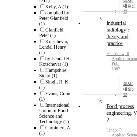
D
(1)
복사/
대출신
Kelly, A
(1)
청
compiled by
Peter Glanfield
5
Industrial
(1)
radiology :
Glanfield,
Peter
(1)
theory and
Kotschevar,
practice
Lendal Henry
(1)
Halmshaw, R
by Lendal H.
Applied Scien
Pub.
Kotschevar
(1)
1982
Hampshire,
Stuart
(1)
Singh, R. K
복사/
(1)
대출신
Evans, Colin
청
(1)
6
International
Food process
Union of Food
engineering. V
Science and
2
Technology
(1)
Carpinteri, A
Lindo, P
(1)
Applied Scien