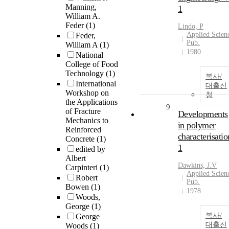
Manning,
1
William A.
Feder
(1)
Lindo, P
Applied Scien
Feder,
Pub.
William A
(1)
1980
National
College of Food
Technology
(1)
복사/
International
대출신
Workshop on
청
the Applications
9
of Fracture
Developments
Mechanics to
in polymer
Reinforced
characterisatio
Concrete
(1)
1
edited by
Albert
Dawkins, J.V
Carpinteri
(1)
Applied Scien
Robert
Pub.
Bowen
(1)
1978
Woods,
George
(1)
복사/
George
대출신
Woods
(1)