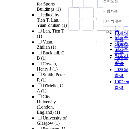
정확도순
for Sports
Buildings
(1)
내림차순
정확도
edited by
순
Tien T. Lan,
10개씩 출력
내림차
Yuan Zhilian
(1)
인기도
Lan, Tien T
순
조회
10개씩
(1)
연도순
출력
Yuan,
제목순
20개씩
Zhilian
(1)
저자순
출력
Bucknall, C.
발행기
30개씩
B
(1)
관순
출력
Cowan,
Henry J
(1)
50개씩
Smith, Peter
출력
R
(1)
100개
D'Mello, C.
출력
A
(1)
City
University
(London,
England)
(1)
University of
Glasgow
(1)
Patterson, H.