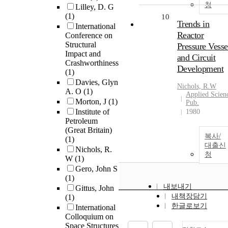
청
Lilley, D. G
(1)
10
Trends in
International
Reactor
Conference on
Structural
Pressure Vesse
Impact and
and Circuit
Crashworthiness
Development
(1)
Davies, Glyn
Nichols, R.W
A. O
(1)
Applied Scien
Morton, J
(1)
Pub.
Institute of
1980
Petroleum
(Great Britain)
복사/
(1)
대출신
Nichols, R.
청
W
(1)
Gero, John S
(1)
내보내기
Gittus, John
내책장담기
(1)
한글로보기
International
Colloquium on
Space Structures