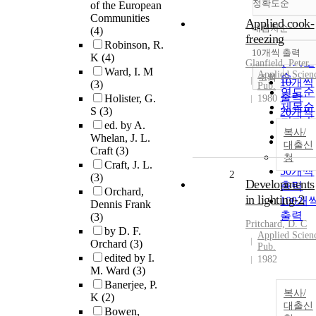
정확도순
of the European
Communities
Applied cook-
내림차순
(4)
정확도
freezing
Robinson, R.
순
10개씩 출력
K
(4)
내림차
인기도
Glanfield, Peter
Ward, I. M
Applied Scien
순
조회
10개씩
(3)
Pub.
연도순
출력
Holister, G.
1980
제목순
S
(3)
20개씩
저자순
ed. by A.
출력
복사/
발행기
Whelan, J. L.
30개씩
대출신
Craft
(3)
관순
출력
청
Craft, J. L.
50개씩
2
(3)
Developments
출력
Orchard,
in lighting-2
100개
Dennis Frank
출력
(3)
Pritchard, D. C
by D. F.
Applied Scien
Orchard
(3)
Pub.
edited by I.
1982
M. Ward
(3)
Banerjee, P.
복사/
K
(2)
대출신
Bowen,