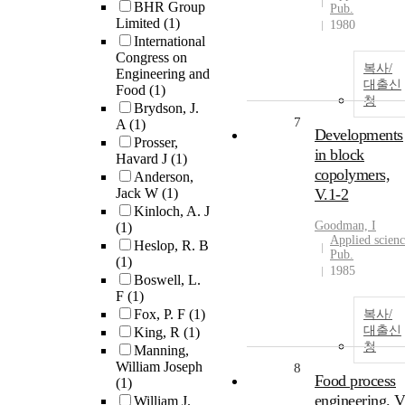
BHR Group
Pub.
Limited
(1)
1980
International
Congress on
복사/
Engineering and
대출신
Food
(1)
청
Brydson, J.
7
A
(1)
Developments
Prosser,
in block
Havard J
(1)
copolymers,
Anderson,
Jack W
(1)
V.1-2
Kinloch, A. J
Goodman, I
(1)
Applied scien
Heslop, R. B
Pub.
(1)
1985
Boswell, L.
F
(1)
Fox, P. F
(1)
복사/
대출신
King, R
(1)
청
Manning,
William Joseph
8
Food process
(1)
engineering. V
William J.