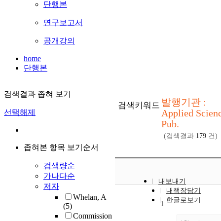
단행본
연구보고서
공개강의
home
단행본
검색결과 좁혀 보기
발행기관 :
검색키워드
Applied Scien
선택해제
Pub.
(검색결과
179
건)
좁혀본 항목 보기순서
검색량순
가나다순
내보내기
저자
내책장담기
Whelan, A
한글로보기
1
(5)
Commission