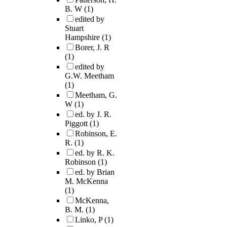
B. W
(1)
edited by
Stuart
Hampshire
(1)
Borer, J. R
(1)
edited by
G.W. Meetham
(1)
Meetham, G.
W
(1)
ed. by J. R.
Piggott
(1)
Robinson, E.
R.
(1)
ed. by R. K.
Robinson
(1)
ed. by Brian
M. McKenna
(1)
McKenna,
B. M.
(1)
Linko, P
(1)