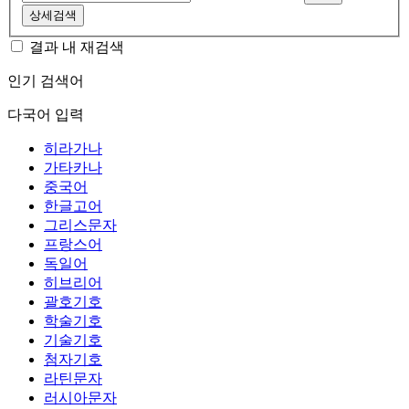
상세검색
결과 내 재검색
인기 검색어
다국어 입력
히라가나
가타카나
중국어
한글고어
그리스문자
프랑스어
독일어
히브리어
괄호기호
학술기호
기술기호
첨자기호
라틴문자
러시아문자