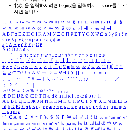
北京 을 입력하시려면
beijing
을 입력하시고 space를 누르
시면 됩니다.
ㅥ
ㅦ
ㅧ
ㅨ
ㅩ
ㅪ
ㅫ
ㅬ
ㅭ
ㅮ
ㅯ
ㅰ
ㅱ
ㅲ
ㅳ
ㅴ
ㅵ
ㅶ
ㅷ
ㅸ
ㅹ
ㅺ
ㅻ
ㅼ
ㅽ
ㅾ
ㅿ
ㆀ
ㆁ
ㆂ
ㆃ
ㆄ
ㆅ
ㆆ
ㆇ
ㆈ
ㆉ
ㆊ
ㆋ
ㆌ
ㆍ
ㆎ
Α
Β
Γ
Δ
Ε
Ζ
Η
Θ
Ι
Κ
Λ
Μ
Ν
Ξ
Ο
Π
Ρ
Σ
Τ
Υ
Φ
Χ
Ψ
Ω
α
β
γ
δ
ε
ζ
η
θ
ι
κ
λ
μ
ν
ξ
ο
π
ρ
σ
τ
υ
φ
χ
ψ
ω
á
à
Á
À
é
è
É
È
ç
Ç
ê
Ä
Ö
Ü
ä
ö
ü
ß
ְ
ֳ
ֲ
ֱ
ָ
ַ
ֵ
ֶ
ִ
ֹ
ּ
ֻ
ׂ
ׁ
ּ
ב
ה
נ
מ
צ
ת
ץ
ש
ד
ג
כ
ע
י
ח
ל
ך
ף
ק
ר
א
ט
ו
ן
ם
פ
‘
’
“
”
〔
〕
〈
〉
「
」
『
』
【
】
＂
（
）
［
］
｛
｝
±
×
÷
≠
≤
≥
∞
∴
♂
♀
∠
⊥
⌒
∂
∇
≡
≒
≪
≫
√
∽
∝
∵
∫
∬
∈
∋
⊆
⊇
⊂
⊃
∪
∩
∧
∨
￢
⇒
⇔
∀
∃
∮
∑
∏
＋
－
＜
＝
＞
、
。
·
‥
…
¨
〃
―
∥
＼
∼
´
～
ˇ
˘
˝
˚
˙
¸
˛
¡
¿
ː
！
＇
，
．
／
：
；
？
＾
＿
｀
｜
½
⅓
⅔
¼
¾
⅛
⅜
⅝
⅞
¹
²
³
⁴
ⁿ
₁
₂
₃
₄
Æ
Ð
Ħ
Ĳ
Ł
Ø
Œ
Þ
Ŧ
Ŋ
æ
đ
ð
ħ
ı
ĳ
ĸ
ŀ
ł
ø
œ
ß
þ
ŧ
ŋ
ŉ
А
Б
В
Г
Д
Е
Ё
Ж
З
И
Й
К
Л
М
Н
О
П
Р
С
Т
У
Ф
Х
Ц
Ч
Ш
Щ
Ъ
Ы
Ь
Э
Ю
Я
а
б
в
г
д
е
ё
ж
з
и
й
к
л
м
н
о
п
р
с
т
у
ф
х
ц
ч
ш
щ
ъ
ы
ь
э
ю
я
′
″
℃
Å
￠
￡
￥
¤
℉
‰
＄
％
Ｆ
￦
㎕
㎖
㎗
ℓ
㎘
㏄
㎣
㎤
㎥
㎦
㎙
㎚
㎛
㎜
㎝
㎞
㎟
㎠
㎡
㎢
㏊
㎍
㎎
㎏
㏏
㎈
㎉
㏈
㎧
㎨
㎰
㎱
㎲
㎳
㎴
㎵
㎶
㎷
㎸
㎹
㎀
㎁
㎂
㎃
㎄
㎺
㎻
㎽
㎾
㎿
㎐
㎑