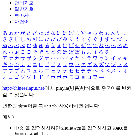
단위기호
일반기호
로마자
아랍어
あ
ぁ
か
が
さ
ざ
た
だ
な
は
ば
ぱ
ま
や
ゃ
ら
わ
ゎ
ん
い
ぃ
き
ぎ
し
じ
ち
ぢ
に
ひ
び
ぴ
み
り
う
ぅ
く
ぐ
す
ず
つ
づ
っ
ぬ
ふ
ぶ
ぷ
む
ゆ
ゅ
る
え
ぇ
け
げ
せ
ぜ
て
で
ね
へ
べ
ぺ
め
れ
お
ぉ
こ
ご
そ
ぞ
と
ど
の
ほ
ぼ
ぽ
も
よ
ょ
ろ
を
ア
ァ
カ
サ
ザ
タ
ダ
ナ
ハ
バ
パ
マ
ヤ
ャ
ラ
ワ
ヮ
ン
イ
ィ
キ
ギ
シ
ジ
チ
ヂ
ニ
ヒ
ビ
ピ
ミ
リ
ウ
ゥ
ク
グ
ス
ズ
ツ
ヅ
ッ
ヌ
フ
ブ
プ
ム
ユ
ュ
ル
エ
ェ
ケ
ゲ
セ
ゼ
テ
デ
ヘ
ベ
ペ
メ
レ
オ
ォ
コ
ゴ
ソ
ゾ
ト
ド
ノ
ホ
ボ
ポ
モ
ヨ
ョ
ロ
ヲ
―
http://chineseinput.net/
에서 pinyin(병음)방식으로 중국어를 변환
할 수 있습니다.
변환된 중국어를 복사하여 사용하시면 됩니다.
예시)
中文 을 입력하시려면
zhongwen
을 입력하시고 space를
누르시면됩니다.