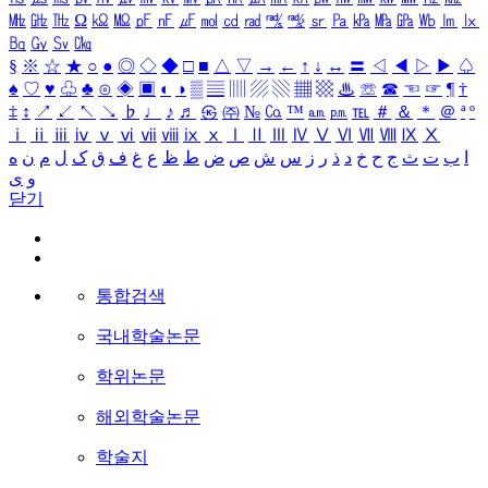
㎒
㎓
㎔
Ω
㏀
㏁
㎊
㎋
㎌
㏖
㏅
㎭
㎮
㎯
㏛
㎩
㎪
㎫
㎬
㏝
㏐
㏓
㏃
㏉
㏜
㏆
§
※
☆
★
○
●
◎
◇
◆
□
■
△
▽
→
←
↑
↓
↔
〓
◁
◀
▷
▶
♤
♠
♡
♥
♧
♣
⊙
◈
▣
◐
◑
▒
▤
▥
▨
▧
▦
▩
♨
☏
☎
☜
☞
¶
†
‡
↕
↗
↙
↖
↘
♭
♩
♪
♬
㉿
㈜
№
㏇
™
㏂
㏘
℡
＃
＆
＊
＠
ª
º
ⅰ
ⅱ
ⅲ
ⅳ
ⅴ
ⅵ
ⅶ
ⅷ
ⅸ
ⅹ
Ⅰ
Ⅱ
Ⅲ
Ⅳ
Ⅴ
Ⅵ
Ⅶ
Ⅷ
Ⅸ
Ⅹ
ا
ب
ت
ث
ج
ح
خ
د
ذ
ر
ز
س
ش
ص
ض
ط
ظ
ع
غ
ف
ق
ک
ل
م
ن
ه
و
ی
닫기
통합검색
국내학술논문
학위논문
해외학술논문
학술지