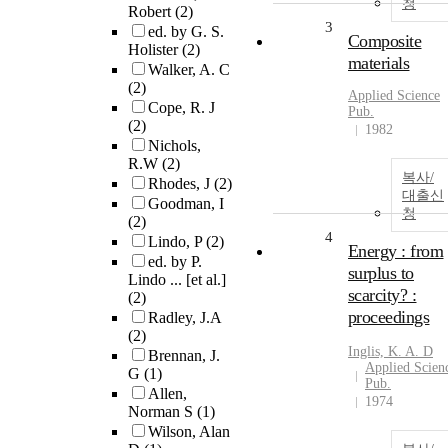
청
Robert
(2)
3
ed. by G. S.
Composite
Holister
(2)
materials
Walker, A. C
(2)
Applied Science
Cope, R. J
Pub.
(2)
1982
Nichols,
R.W
(2)
복사/
Rhodes, J
(2)
대출신
Goodman, I
청
(2)
4
Lindo, P
(2)
Energy : from
ed. by P.
surplus to
Lindo ... [et al.]
scarcity? :
(2)
proceedings
Radley, J.A
(2)
Inglis, K. A. D
Brennan, J.
Applied Scien
G
(1)
Pub.
Allen,
1974
Norman S
(1)
Wilson, Alan