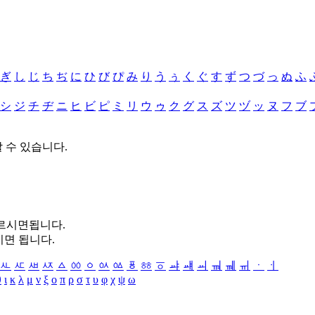
ぎ
し
じ
ち
ぢ
に
ひ
び
ぴ
み
り
う
ぅ
く
ぐ
す
ず
つ
づ
っ
ぬ
ふ
シ
ジ
チ
ヂ
ニ
ヒ
ビ
ピ
ミ
リ
ウ
ゥ
ク
グ
ス
ズ
ツ
ヅ
ッ
ヌ
フ
ブ
할 수 있습니다.
누르시면됩니다.
시면 됩니다.
ㅻ
ㅼ
ㅽ
ㅾ
ㅿ
ㆀ
ㆁ
ㆂ
ㆃ
ㆄ
ㆅ
ㆆ
ㆇ
ㆈ
ㆉ
ㆊ
ㆋ
ㆌ
ㆍ
ㆎ
θ
ι
κ
λ
μ
ν
ξ
ο
π
ρ
σ
τ
υ
φ
χ
ψ
ω