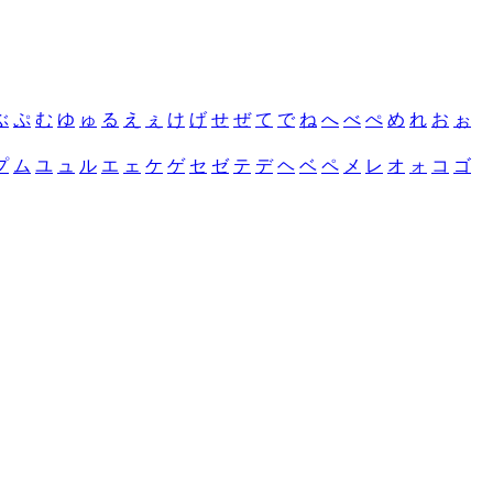
ぶ
ぷ
む
ゆ
ゅ
る
え
ぇ
け
げ
せ
ぜ
て
で
ね
へ
べ
ぺ
め
れ
お
ぉ
プ
ム
ユ
ュ
ル
エ
ェ
ケ
ゲ
セ
ゼ
テ
デ
ヘ
ベ
ペ
メ
レ
オ
ォ
コ
ゴ