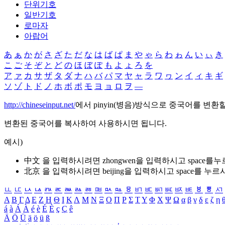
단위기호
일반기호
로마자
아랍어
あ
ぁ
か
が
さ
ざ
た
だ
な
は
ば
ぱ
ま
や
ゃ
ら
わ
ゎ
ん
い
ぃ
き
こ
ご
そ
ぞ
と
ど
の
ほ
ぼ
ぽ
も
よ
ょ
ろ
を
ア
ァ
カ
サ
ザ
タ
ダ
ナ
ハ
バ
パ
マ
ヤ
ャ
ラ
ワ
ヮ
ン
イ
ィ
キ
ギ
ソ
ゾ
ト
ド
ノ
ホ
ボ
ポ
モ
ヨ
ョ
ロ
ヲ
―
http://chineseinput.net/
에서 pinyin(병음)방식으로 중국어를 변환
변환된 중국어를 복사하여 사용하시면 됩니다.
예시)
中文 을 입력하시려면
zhongwen
을 입력하시고 space를
北京 을 입력하시려면
beijing
을 입력하시고 space를 누르
ㅥ
ㅦ
ㅧ
ㅨ
ㅩ
ㅪ
ㅫ
ㅬ
ㅭ
ㅮ
ㅯ
ㅰ
ㅱ
ㅲ
ㅳ
ㅴ
ㅵ
ㅶ
ㅷ
ㅸ
ㅹ
ㅺ
Α
Β
Γ
Δ
Ε
Ζ
Η
Θ
Ι
Κ
Λ
Μ
Ν
Ξ
Ο
Π
Ρ
Σ
Τ
Υ
Φ
Χ
Ψ
Ω
α
β
γ
δ
ε
ζ
η
á
à
Á
À
é
è
É
È
ç
Ç
ê
Ä
Ö
Ü
ä
ö
ü
ß