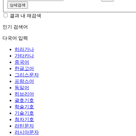
상세검색
결과 내 재검색
인기 검색어
다국어 입력
히라가나
가타카나
중국어
한글고어
그리스문자
프랑스어
독일어
히브리어
괄호기호
학술기호
기술기호
첨자기호
라틴문자
러시아문자