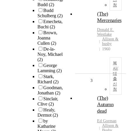
Budd
(2)
청
Budd
(The)
Schulberg
(2)
Mercenaries
Emecheta,
Buchi
(2)
Donald E.
Brown,
Westlake
Joanna
Allison &
Cullen
(2)
busby
De-la-
1960
Noy, Michael
(2)
복
George
사/
Lamming
(2)
대
Stark,
출
3
Richard
(2)
신
Goodman,
청
Jonathan
(2)
(The)
Sinclair,
Clive
(2)
Autumn
Healy,
dead
Dermot
(2)
by
Ed Gorman
Allison &
Katharine
Busby