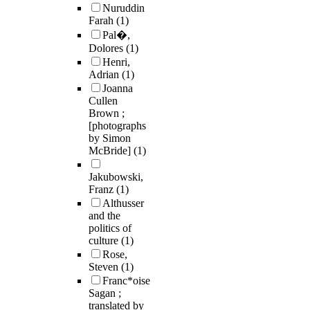
Nuruddin
Farah
(1)
Pal�,
Dolores
(1)
Henri,
Adrian
(1)
Joanna
Cullen
Brown ;
[photographs
by Simon
McBride]
(1)
Jakubowski,
Franz
(1)
Althusser
and the
politics of
culture
(1)
Rose,
Steven
(1)
Franc*oise
Sagan ;
translated by