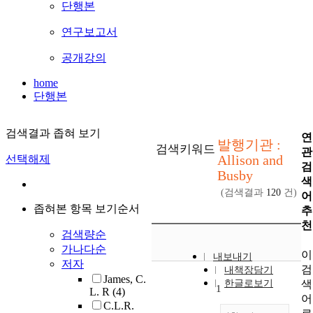
단행본
연구보고서
공개강의
home
단행본
검색결과 좁혀 보기
연
발행기관 :
검색키워드
관
Allison and
선택해제
검
Busby
색
(검색결과
120
건)
어
좁혀본 항목 보기순서
추
천
검색량순
가나다순
이
내보내기
저자
검
내책장담기
James, C.
색
한글로보기
1
L. R
(4)
어
C.L.R.