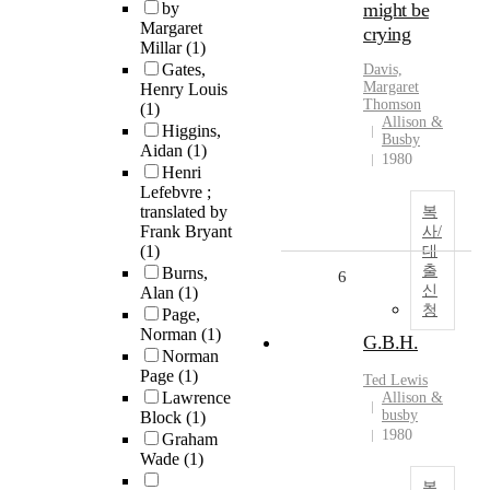
by
might be
Margaret
crying
Millar
(1)
Gates,
Davis,
Margaret
Henry Louis
Thomson
(1)
Allison &
Higgins,
Busby
Aidan
(1)
1980
Henri
Lefebvre ;
translated by
복
Frank Bryant
사/
(1)
대
출
Burns,
6
신
Alan
(1)
청
Page,
Norman
(1)
G.B.H.
Norman
Page
(1)
Ted Lewis
Lawrence
Allison &
busby
Block
(1)
1980
Graham
Wade
(1)
복