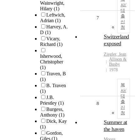
Wainwright,
사/
Hilary
(1)
대
Leftwich,
출
7
Adrian
(1)
신
Harvey, A.
청
D
(1)
Switzerland
Vicary,
exposed
Richard
(1)
Ziegler, Jean
Isherwood,
Allison &
Christopher
Busby
(1)
1978
Traven, B
(1)
복
B. Traven
사/
(1)
대
J.B.
출
Priestley
(1)
8
신
Burgess,
청
Anthony
(1)
Dick, Kay
Summer at
(1)
the haven
Gordon,
Giles
(1)
Moore,