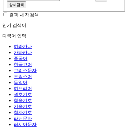
상세검색
결과 내 재검색
인기 검색어
다국어 입력
히라가나
가타카나
중국어
한글고어
그리스문자
프랑스어
독일어
히브리어
괄호기호
학술기호
기술기호
첨자기호
라틴문자
러시아문자