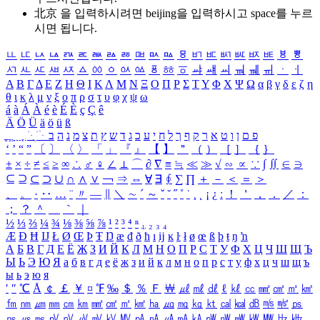
北京 을 입력하시려면
beijing
을 입력하시고 space를 누르
시면 됩니다.
ㅥ
ㅦ
ㅧ
ㅨ
ㅩ
ㅪ
ㅫ
ㅬ
ㅭ
ㅮ
ㅯ
ㅰ
ㅱ
ㅲ
ㅳ
ㅴ
ㅵ
ㅶ
ㅷ
ㅸ
ㅹ
ㅺ
ㅻ
ㅼ
ㅽ
ㅾ
ㅿ
ㆀ
ㆁ
ㆂ
ㆃ
ㆄ
ㆅ
ㆆ
ㆇ
ㆈ
ㆉ
ㆊ
ㆋ
ㆌ
ㆍ
ㆎ
Α
Β
Γ
Δ
Ε
Ζ
Η
Θ
Ι
Κ
Λ
Μ
Ν
Ξ
Ο
Π
Ρ
Σ
Τ
Υ
Φ
Χ
Ψ
Ω
α
β
γ
δ
ε
ζ
η
θ
ι
κ
λ
μ
ν
ξ
ο
π
ρ
σ
τ
υ
φ
χ
ψ
ω
á
à
Á
À
é
è
É
È
ç
Ç
ê
Ä
Ö
Ü
ä
ö
ü
ß
ְ
ֳ
ֲ
ֱ
ָ
ַ
ֵ
ֶ
ִ
ֹ
ּ
ֻ
ׂ
ׁ
ּ
ב
ה
נ
מ
צ
ת
ץ
ש
ד
ג
כ
ע
י
ח
ל
ך
ף
ק
ר
א
ט
ו
ן
ם
פ
‘
’
“
”
〔
〕
〈
〉
「
」
『
』
【
】
＂
（
）
［
］
｛
｝
±
×
÷
≠
≤
≥
∞
∴
♂
♀
∠
⊥
⌒
∂
∇
≡
≒
≪
≫
√
∽
∝
∵
∫
∬
∈
∋
⊆
⊇
⊂
⊃
∪
∩
∧
∨
￢
⇒
⇔
∀
∃
∮
∑
∏
＋
－
＜
＝
＞
、
。
·
‥
…
¨
〃
―
∥
＼
∼
´
～
ˇ
˘
˝
˚
˙
¸
˛
¡
¿
ː
！
＇
，
．
／
：
；
？
＾
＿
｀
｜
½
⅓
⅔
¼
¾
⅛
⅜
⅝
⅞
¹
²
³
⁴
ⁿ
₁
₂
₃
₄
Æ
Ð
Ħ
Ĳ
Ł
Ø
Œ
Þ
Ŧ
Ŋ
æ
đ
ð
ħ
ı
ĳ
ĸ
ŀ
ł
ø
œ
ß
þ
ŧ
ŋ
ŉ
А
Б
В
Г
Д
Е
Ё
Ж
З
И
Й
К
Л
М
Н
О
П
Р
С
Т
У
Ф
Х
Ц
Ч
Ш
Щ
Ъ
Ы
Ь
Э
Ю
Я
а
б
в
г
д
е
ё
ж
з
и
й
к
л
м
н
о
п
р
с
т
у
ф
х
ц
ч
ш
щ
ъ
ы
ь
э
ю
я
′
″
℃
Å
￠
￡
￥
¤
℉
‰
＄
％
Ｆ
￦
㎕
㎖
㎗
ℓ
㎘
㏄
㎣
㎤
㎥
㎦
㎙
㎚
㎛
㎜
㎝
㎞
㎟
㎠
㎡
㎢
㏊
㎍
㎎
㎏
㏏
㎈
㎉
㏈
㎧
㎨
㎰
㎱
㎲
㎳
㎴
㎵
㎶
㎷
㎸
㎹
㎀
㎁
㎂
㎃
㎄
㎺
㎻
㎽
㎾
㎿
㎐
㎑