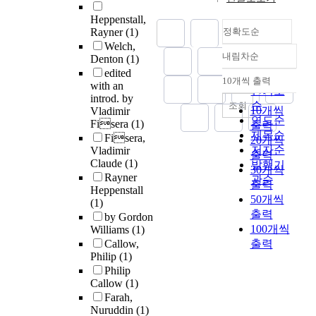
Heppenstall,
Rayner
(1)
정확도순
Welch,
내림차순
Denton
(1)
정확도
edited
순
10개씩 출력
with an
내림차순
인기도
introd. by
순
조회
10개씩
Vladimir
연도순
Fisera
(1)
출력
제목순
Fisera,
20개씩
저자순
Vladimir
출력
Claude
(1)
발행기
30개씩
Rayner
관순
출력
Heppenstall
50개씩
(1)
출력
by Gordon
100개씩
Williams
(1)
Callow,
출력
Philip
(1)
Philip
Callow
(1)
Farah,
Nuruddin
(1)