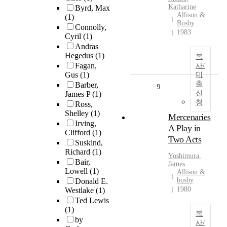
Katharine
Byrd, Max
Allison &
(1)
Busby
Connolly,
1983
Cyril
(1)
Andras
Hegedus
(1)
복
Fagan,
사/
Gus
(1)
대
출
Barber,
9
신
James P
(1)
청
Ross,
Shelley
(1)
Mercenaries
Irving,
A Play in
Clifford
(1)
Two Acts
Suskind,
Richard
(1)
Yoshimura,
Bair,
James
Lowell
(1)
Allison &
busby
Donald E.
1980
Westlake
(1)
Ted Lewis
(1)
복
by
사/