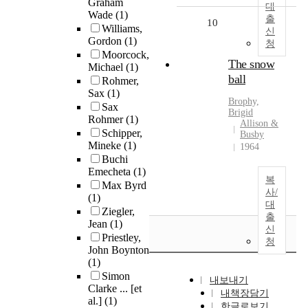
Graham
대
Wade
(1)
출
10
Williams,
신
Gordon
(1)
청
Moorcock,
The snow
Michael
(1)
ball
Rohmer,
Sax
(1)
Brophy,
Sax
Brigid
Rohmer
(1)
Allison &
Schipper,
Busby
Mineke
(1)
1964
Buchi
Emecheta
(1)
복
Max Byrd
사/
(1)
대
Ziegler,
출
Jean
(1)
신
Priestley,
청
John Boynton
(1)
Simon
내보내기
Clarke ... [et
내책장담기
al.]
(1)
한글로보기