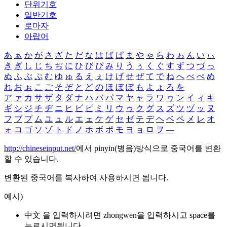
단위기호
일반기호
로마자
아랍어
あ
ぁ
か
が
さ
ざ
た
だ
な
は
ば
ぱ
ま
や
ゃ
ら
わ
ゎ
ん
い
ぃ
き
ぎ
し
じ
ち
ぢ
に
ひ
び
ぴ
み
り
う
ぅ
く
ぐ
す
ず
つ
づ
っ
ぬ
ふ
ぶ
ぷ
む
ゆ
ゅ
る
え
ぇ
け
げ
せ
ぜ
て
で
ね
へ
べ
ぺ
め
れ
お
ぉ
こ
ご
そ
ぞ
と
ど
の
ほ
ぼ
ぽ
も
よ
ょ
ろ
を
ア
ァ
カ
サ
ザ
タ
ダ
ナ
ハ
バ
パ
マ
ヤ
ャ
ラ
ワ
ヮ
ン
イ
ィ
キ
ギ
シ
ジ
チ
ヂ
ニ
ヒ
ビ
ピ
ミ
リ
ウ
ゥ
ク
グ
ス
ズ
ツ
ヅ
ッ
ヌ
フ
ブ
プ
ム
ユ
ュ
ル
エ
ェ
ケ
ゲ
セ
ゼ
テ
デ
ヘ
ベ
ペ
メ
レ
オ
ォ
コ
ゴ
ソ
ゾ
ト
ド
ノ
ホ
ボ
ポ
モ
ヨ
ョ
ロ
ヲ
―
http://chineseinput.net/
에서 pinyin(병음)방식으로 중국어를 변환
할 수 있습니다.
변환된 중국어를 복사하여 사용하시면 됩니다.
예시)
中文 을 입력하시려면
zhongwen
을 입력하시고 space를
누르시면됩니다.