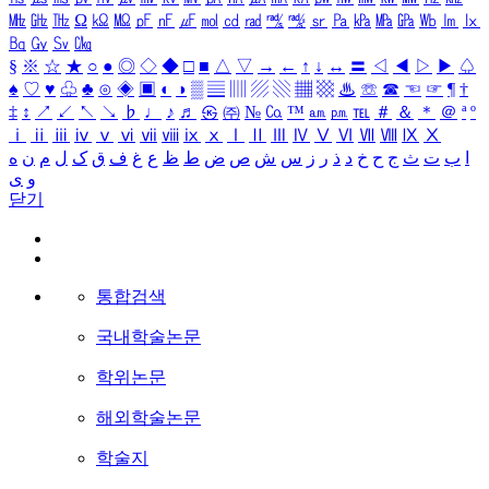
㎒
㎓
㎔
Ω
㏀
㏁
㎊
㎋
㎌
㏖
㏅
㎭
㎮
㎯
㏛
㎩
㎪
㎫
㎬
㏝
㏐
㏓
㏃
㏉
㏜
㏆
§
※
☆
★
○
●
◎
◇
◆
□
■
△
▽
→
←
↑
↓
↔
〓
◁
◀
▷
▶
♤
♠
♡
♥
♧
♣
⊙
◈
▣
◐
◑
▒
▤
▥
▨
▧
▦
▩
♨
☏
☎
☜
☞
¶
†
‡
↕
↗
↙
↖
↘
♭
♩
♪
♬
㉿
㈜
№
㏇
™
㏂
㏘
℡
＃
＆
＊
＠
ª
º
ⅰ
ⅱ
ⅲ
ⅳ
ⅴ
ⅵ
ⅶ
ⅷ
ⅸ
ⅹ
Ⅰ
Ⅱ
Ⅲ
Ⅳ
Ⅴ
Ⅵ
Ⅶ
Ⅷ
Ⅸ
Ⅹ
ا
ب
ت
ث
ج
ح
خ
د
ذ
ر
ز
س
ش
ص
ض
ط
ظ
ع
غ
ف
ق
ک
ل
م
ن
ه
و
ی
닫기
통합검색
국내학술논문
학위논문
해외학술논문
학술지