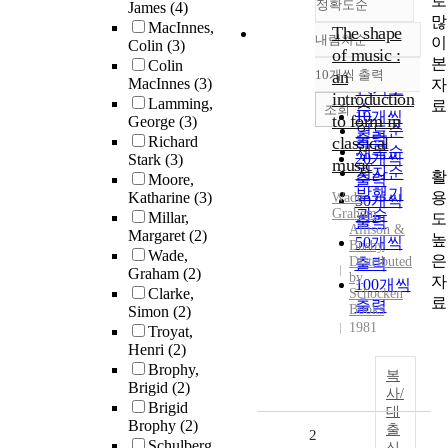
로
정확도순
James
(4)
많
MacInnes,
The shape
내림차순
이
Colin
(3)
정확도
of music :
본
Colin
순
10개씩 출력
an
내림차순
MacInnes
(3)
자
인기도
introduction
Lamming,
료
순
조회
10개씩
to form in
George
(3)
연도순
출력
Richard
classical
제목순
20개씩
Stark
(3)
music
저자순
활
Moore,
출력
발행기
용
Katharine
(3)
Wade,
30개씩
Graham
관순
Millar,
도
출력
Allison &
Margaret
(2)
높
50개씩
Busby
Wade,
은
Distributed
출력
Graham
(2)
by
자
100개씩
Clarke,
Schocken
료
출력
Books
Simon
(2)
1981
Troyat,
Henri
(2)
Brophy,
복
Brigid
(2)
사/
Brigid
대
Brophy
(2)
출
2
Schulberg,
신