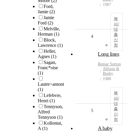
Moore
(2)
1987
Ford,
Jamie
(2)
Jamie
복
Ford
(2)
사/
Melville,
대
Herman
(1)
출
4
Block,
신
Lawrence
(1)
청
Heller,
Long lines
Agnes
(1)
Sagan,
Remar Sutton
Franc*oise
Allison &
(1)
Busby
1988
Lautre>amont
(1)
복
Lefebvre,
사/
Henri
(1)
대
Tennyson,
출
5
Alfred
신
Tennyson
(1)
청
Kollontai,
A baby
A
(1)