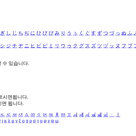
ぎ
し
じ
ち
ぢ
に
ひ
び
ぴ
み
り
う
ぅ
く
ぐ
す
ず
つ
づ
っ
ぬ
ふ
シ
ジ
チ
ヂ
ニ
ヒ
ビ
ピ
ミ
リ
ウ
ゥ
ク
グ
ス
ズ
ツ
ヅ
ッ
ヌ
フ
ブ
할 수 있습니다.
누르시면됩니다.
시면 됩니다.
ㅻ
ㅼ
ㅽ
ㅾ
ㅿ
ㆀ
ㆁ
ㆂ
ㆃ
ㆄ
ㆅ
ㆆ
ㆇ
ㆈ
ㆉ
ㆊ
ㆋ
ㆌ
ㆍ
ㆎ
θ
ι
κ
λ
μ
ν
ξ
ο
π
ρ
σ
τ
υ
φ
χ
ψ
ω