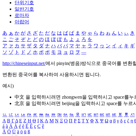
단위기호
일반기호
로마자
아랍어
あ
ぁ
か
が
さ
ざ
た
だ
な
は
ば
ぱ
ま
や
ゃ
ら
わ
ゎ
ん
い
ぃ
き
こ
ご
そ
ぞ
と
ど
の
ほ
ぼ
ぽ
も
よ
ょ
ろ
を
ア
ァ
カ
サ
ザ
タ
ダ
ナ
ハ
バ
パ
マ
ヤ
ャ
ラ
ワ
ヮ
ン
イ
ィ
キ
ギ
ソ
ゾ
ト
ド
ノ
ホ
ボ
ポ
モ
ヨ
ョ
ロ
ヲ
―
http://chineseinput.net/
에서 pinyin(병음)방식으로 중국어를 변환
변환된 중국어를 복사하여 사용하시면 됩니다.
예시)
中文 을 입력하시려면
zhongwen
을 입력하시고 space를
北京 을 입력하시려면
beijing
을 입력하시고 space를 누르
ㅥ
ㅦ
ㅧ
ㅨ
ㅩ
ㅪ
ㅫ
ㅬ
ㅭ
ㅮ
ㅯ
ㅰ
ㅱ
ㅲ
ㅳ
ㅴ
ㅵ
ㅶ
ㅷ
ㅸ
ㅹ
ㅺ
Α
Β
Γ
Δ
Ε
Ζ
Η
Θ
Ι
Κ
Λ
Μ
Ν
Ξ
Ο
Π
Ρ
Σ
Τ
Υ
Φ
Χ
Ψ
Ω
α
β
γ
δ
ε
ζ
η
á
à
Á
À
é
è
É
È
ç
Ç
ê
Ä
Ö
Ü
ä
ö
ü
ß