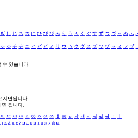
ぎ
し
じ
ち
ぢ
に
ひ
び
ぴ
み
り
う
ぅ
く
ぐ
す
ず
つ
づ
っ
ぬ
ふ
シ
ジ
チ
ヂ
ニ
ヒ
ビ
ピ
ミ
リ
ウ
ゥ
ク
グ
ス
ズ
ツ
ヅ
ッ
ヌ
フ
ブ
할 수 있습니다.
누르시면됩니다.
시면 됩니다.
ㅻ
ㅼ
ㅽ
ㅾ
ㅿ
ㆀ
ㆁ
ㆂ
ㆃ
ㆄ
ㆅ
ㆆ
ㆇ
ㆈ
ㆉ
ㆊ
ㆋ
ㆌ
ㆍ
ㆎ
θ
ι
κ
λ
μ
ν
ξ
ο
π
ρ
σ
τ
υ
φ
χ
ψ
ω