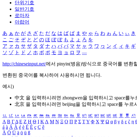
단위기호
일반기호
로마자
아랍어
あ
ぁ
か
が
さ
ざ
た
だ
な
は
ば
ぱ
ま
や
ゃ
ら
わ
ゎ
ん
い
ぃ
き
こ
ご
そ
ぞ
と
ど
の
ほ
ぼ
ぽ
も
よ
ょ
ろ
を
ア
ァ
カ
サ
ザ
タ
ダ
ナ
ハ
バ
パ
マ
ヤ
ャ
ラ
ワ
ヮ
ン
イ
ィ
キ
ギ
ソ
ゾ
ト
ド
ノ
ホ
ボ
ポ
モ
ヨ
ョ
ロ
ヲ
―
http://chineseinput.net/
에서 pinyin(병음)방식으로 중국어를 변환
변환된 중국어를 복사하여 사용하시면 됩니다.
예시)
中文 을 입력하시려면
zhongwen
을 입력하시고 space를
北京 을 입력하시려면
beijing
을 입력하시고 space를 누르
ㅥ
ㅦ
ㅧ
ㅨ
ㅩ
ㅪ
ㅫ
ㅬ
ㅭ
ㅮ
ㅯ
ㅰ
ㅱ
ㅲ
ㅳ
ㅴ
ㅵ
ㅶ
ㅷ
ㅸ
ㅹ
ㅺ
Α
Β
Γ
Δ
Ε
Ζ
Η
Θ
Ι
Κ
Λ
Μ
Ν
Ξ
Ο
Π
Ρ
Σ
Τ
Υ
Φ
Χ
Ψ
Ω
α
β
γ
δ
ε
ζ
η
á
à
Á
À
é
è
É
È
ç
Ç
ê
Ä
Ö
Ü
ä
ö
ü
ß