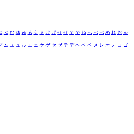
ぶ
ぷ
む
ゆ
ゅ
る
え
ぇ
け
げ
せ
ぜ
て
で
ね
へ
べ
ぺ
め
れ
お
ぉ
プ
ム
ユ
ュ
ル
エ
ェ
ケ
ゲ
セ
ゼ
テ
デ
ヘ
ベ
ペ
メ
レ
オ
ォ
コ
ゴ