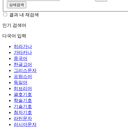
상세검색
결과 내 재검색
인기 검색어
다국어 입력
히라가나
가타카나
중국어
한글고어
그리스문자
프랑스어
독일어
히브리어
괄호기호
학술기호
기술기호
첨자기호
라틴문자
러시아문자