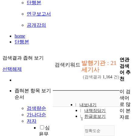
단행본
연구보고서
공개강의
home
단행본
검색결과 좁혀 보기
연관
발행기관 : 21
검색키워드
검색
세기사
선택해제
어 추
(검색결과
1,164
건)
천
좁혀본 항목 보기
이 검
순서
색어
로 많
내보내기
검색량순
이 본
내책장담기
가나다순
한글로보기
자료
1
저자
심
정확도순
윤무