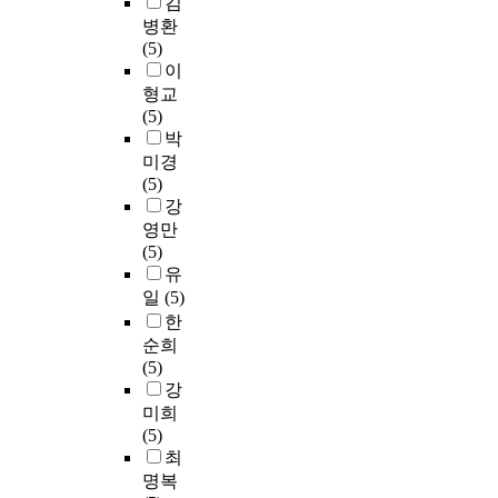
김
병환
(5)
이
형교
(5)
박
미경
(5)
강
영만
(5)
유
일
(5)
한
순희
(5)
강
미희
(5)
최
명복