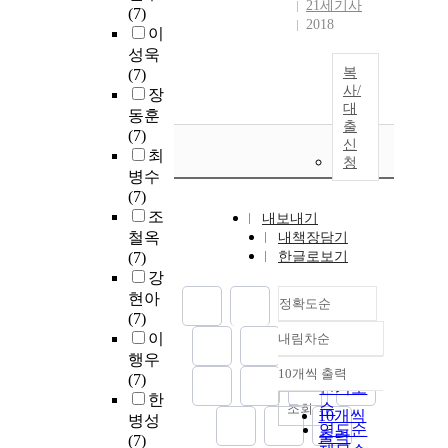
21세기사
(7)
2018
이
성욱
복
(7)
사/
장
대
동훈
출
(7)
신
최
청
병수
(7)
조
내보내기
철옥
내책장담기
(7)
한글로보기
강
현아
정확도순
(7)
이
내림차순
정확도
행우
순
10개씩 출력
(7)
내림차순
인기도
한
순
조회
10개씩
병성
연도순
출력
(7)