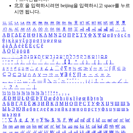
北京 을 입력하시려면
beijing
을 입력하시고 space를 누르
시면 됩니다.
ㅥ
ㅦ
ㅧ
ㅨ
ㅩ
ㅪ
ㅫ
ㅬ
ㅭ
ㅮ
ㅯ
ㅰ
ㅱ
ㅲ
ㅳ
ㅴ
ㅵ
ㅶ
ㅷ
ㅸ
ㅹ
ㅺ
ㅻ
ㅼ
ㅽ
ㅾ
ㅿ
ㆀ
ㆁ
ㆂ
ㆃ
ㆄ
ㆅ
ㆆ
ㆇ
ㆈ
ㆉ
ㆊ
ㆋ
ㆌ
ㆍ
ㆎ
Α
Β
Γ
Δ
Ε
Ζ
Η
Θ
Ι
Κ
Λ
Μ
Ν
Ξ
Ο
Π
Ρ
Σ
Τ
Υ
Φ
Χ
Ψ
Ω
α
β
γ
δ
ε
ζ
η
θ
ι
κ
λ
μ
ν
ξ
ο
π
ρ
σ
τ
υ
φ
χ
ψ
ω
á
à
Á
À
é
è
É
È
ç
Ç
ê
Ä
Ö
Ü
ä
ö
ü
ß
ְ
ֳ
ֲ
ֱ
ָ
ַ
ֵ
ֶ
ִ
ֹ
ּ
ֻ
ׂ
ׁ
ּ
ב
ה
נ
מ
צ
ת
ץ
ש
ד
ג
כ
ע
י
ח
ל
ך
ף
ק
ר
א
ט
ו
ן
ם
פ
‘
’
“
”
〔
〕
〈
〉
「
」
『
』
【
】
＂
（
）
［
］
｛
｝
±
×
÷
≠
≤
≥
∞
∴
♂
♀
∠
⊥
⌒
∂
∇
≡
≒
≪
≫
√
∽
∝
∵
∫
∬
∈
∋
⊆
⊇
⊂
⊃
∪
∩
∧
∨
￢
⇒
⇔
∀
∃
∮
∑
∏
＋
－
＜
＝
＞
、
。
·
‥
…
¨
〃
―
∥
＼
∼
´
～
ˇ
˘
˝
˚
˙
¸
˛
¡
¿
ː
！
＇
，
．
／
：
；
？
＾
＿
｀
｜
½
⅓
⅔
¼
¾
⅛
⅜
⅝
⅞
¹
²
³
⁴
ⁿ
₁
₂
₃
₄
Æ
Ð
Ħ
Ĳ
Ł
Ø
Œ
Þ
Ŧ
Ŋ
æ
đ
ð
ħ
ı
ĳ
ĸ
ŀ
ł
ø
œ
ß
þ
ŧ
ŋ
ŉ
А
Б
В
Г
Д
Е
Ё
Ж
З
И
Й
К
Л
М
Н
О
П
Р
С
Т
У
Ф
Х
Ц
Ч
Ш
Щ
Ъ
Ы
Ь
Э
Ю
Я
а
б
в
г
д
е
ё
ж
з
и
й
к
л
м
н
о
п
р
с
т
у
ф
х
ц
ч
ш
щ
ъ
ы
ь
э
ю
я
′
″
℃
Å
￠
￡
￥
¤
℉
‰
＄
％
Ｆ
￦
㎕
㎖
㎗
ℓ
㎘
㏄
㎣
㎤
㎥
㎦
㎙
㎚
㎛
㎜
㎝
㎞
㎟
㎠
㎡
㎢
㏊
㎍
㎎
㎏
㏏
㎈
㎉
㏈
㎧
㎨
㎰
㎱
㎲
㎳
㎴
㎵
㎶
㎷
㎸
㎹
㎀
㎁
㎂
㎃
㎄
㎺
㎻
㎽
㎾
㎿
㎐
㎑