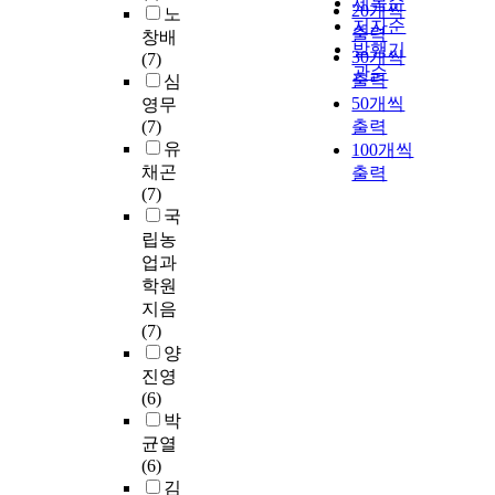
제목순
20개씩
노
저자순
출력
창배
발행기
30개씩
(7)
관순
출력
심
50개씩
영무
(7)
출력
유
100개씩
채곤
출력
(7)
국
립농
업과
학원
지음
(7)
양
진영
(6)
박
균열
(6)
김