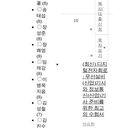
著
(8)
복
사/
송
대
태섭
출
10
(8)
신
장
청
성준
(8)
목
정
차
쾌영
보
기
(8)
임
(최신) 디지
재강
털전자회로
(8)
: 무선설비
이
(산업)기사
병욱
와 정보통
지음
신(산업)기
(8)
사 준비를
김
위한 최고
성철
의 수험서
(7)
김
박승환
진수