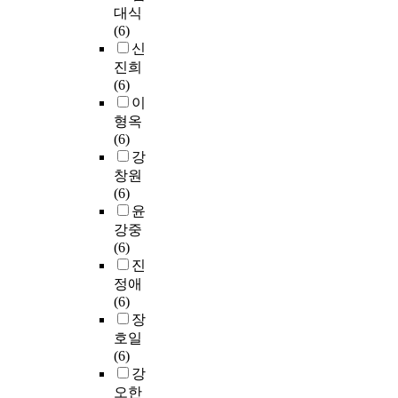
대식
(6)
신
진희
(6)
이
형옥
(6)
강
창원
(6)
윤
강중
(6)
진
정애
(6)
장
호일
(6)
강
오한