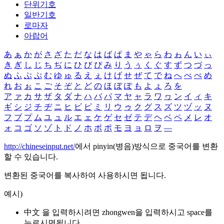
단위기호
일반기호
로마자
아랍어
あ
ぁ
か
が
さ
ざ
た
だ
な
は
ば
ぱ
ま
や
ゃ
ら
わ
ゎ
ん
い
ぃ
き
ぎ
し
じ
ち
ぢ
に
ひ
び
ぴ
み
り
う
ぅ
く
ぐ
す
ず
つ
づ
っ
ぬ
ふ
ぶ
ぷ
む
ゆ
ゅ
る
え
ぇ
け
げ
せ
ぜ
て
で
ね
へ
べ
ぺ
め
れ
お
ぉ
こ
ご
そ
ぞ
と
ど
の
ほ
ぼ
ぽ
も
よ
ょ
ろ
を
ア
ァ
カ
サ
ザ
タ
ダ
ナ
ハ
バ
パ
マ
ヤ
ャ
ラ
ワ
ヮ
ン
イ
ィ
キ
ギ
シ
ジ
チ
ヂ
ニ
ヒ
ビ
ピ
ミ
リ
ウ
ゥ
ク
グ
ス
ズ
ツ
ヅ
ッ
ヌ
フ
ブ
プ
ム
ユ
ュ
ル
エ
ェ
ケ
ゲ
セ
ゼ
テ
デ
ヘ
ベ
ペ
メ
レ
オ
ォ
コ
ゴ
ソ
ゾ
ト
ド
ノ
ホ
ボ
ポ
モ
ヨ
ョ
ロ
ヲ
―
http://chineseinput.net/
에서 pinyin(병음)방식으로 중국어를 변환
할 수 있습니다.
변환된 중국어를 복사하여 사용하시면 됩니다.
예시)
中文 을 입력하시려면
zhongwen
을 입력하시고 space를
누르시면됩니다.