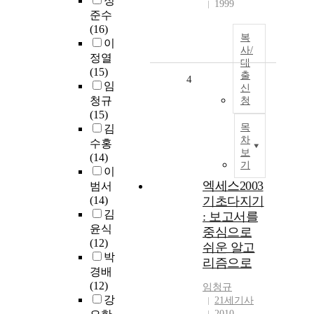
정
1999
준수
(16)
복
이
사/
정열
대
(15)
출
4
임
신
청규
청
(15)
목
김
차
수홍
보
(14)
기
이
엑세스2003
범서
(14)
기초다지기
김
: 보고서를
윤식
중심으로
(12)
쉬운 알고
박
리즘으로
경배
(12)
임청규
강
21세기사
2010