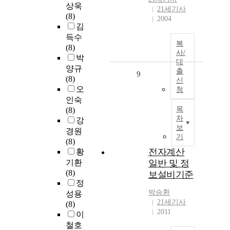
상욱
21세기사
(8)
2004
김
득수
복
(8)
사/
박
대
양규
출
9
(8)
신
오
청
인숙
목
(8)
차
강
보
경원
기
(8)
전자계산
황
기환
일반 및 정
(8)
보설비기준
정
박승환
성용
21세기사
(8)
2011
이
철호