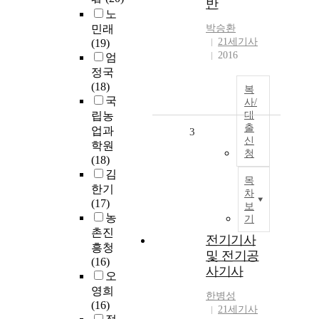
반
노
민래
박승환
21세기사
(19)
2016
엄
정국
(18)
복
국
사/
립농
대
출
업과
3
신
학원
청
(18)
김
목
한기
차
(17)
보
농
기
촌진
전기기사
흥청
및 전기공
(16)
사기사
오
영희
한병성
(16)
21세기사