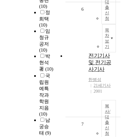
충련
대
(10)
출
6
정
신
희택
청
(10)
목
임
차
청규
보
공저
기
(10)
전기기사
박
및 전기공
현석
사기사
著
(10)
국
한병성
립원
21세기사
예특
2001
작과
학원
복
지음
사/
(10)
대
남
출
7
궁승
신
태
(9)
청