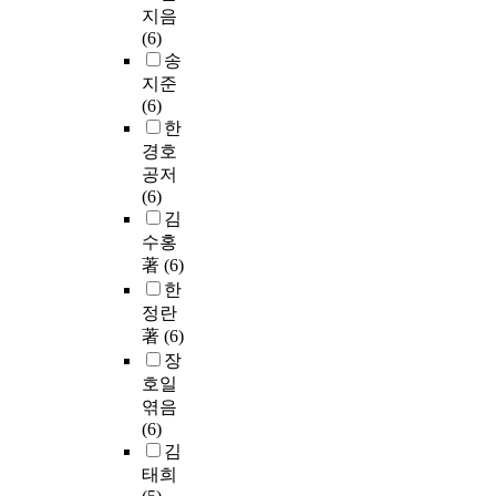
지음
(6)
송
지준
(6)
한
경호
공저
(6)
김
수홍
著
(6)
한
정란
著
(6)
장
호일
엮음
(6)
김
태희