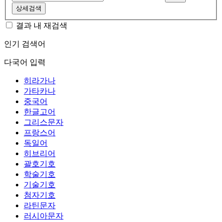
상세검색
결과 내 재검색
인기 검색어
다국어 입력
히라가나
가타카나
중국어
한글고어
그리스문자
프랑스어
독일어
히브리어
괄호기호
학술기호
기술기호
첨자기호
라틴문자
러시아문자