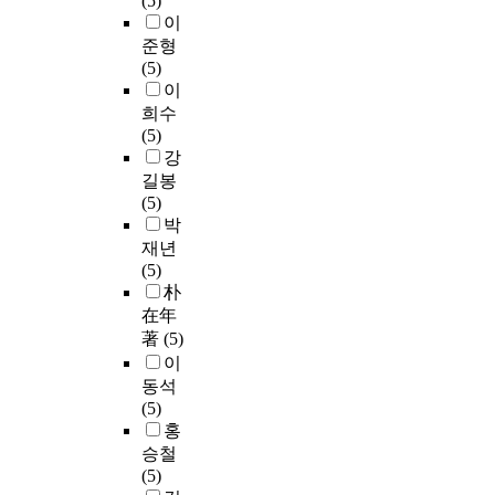
(5)
이
준형
(5)
이
희수
(5)
강
길봉
(5)
박
재년
(5)
朴
在年
著
(5)
이
동석
(5)
홍
승철
(5)