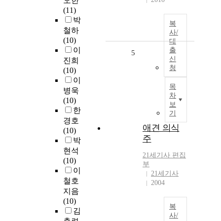
오한
(11)
박
복
철하
사/
(10)
대
이
출
5
신
진희
청
(10)
이
목
병욱
차
(10)
보
한
기
경호
애견 의식
(10)
주
박
현석
21세기사 편집
(10)
부
이
21세기사
철호
2004
지음
(10)
복
김
사/