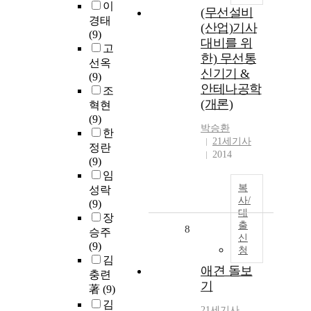
이
(무선설비
경태
(산업)기사
(9)
대비를 위
고
한) 무선통
선옥
신기기 &
(9)
안테나공학
조
(개론)
혁현
(9)
박승환
한
21세기사
정란
2014
(9)
임
복
성락
사/
(9)
대
장
출
8
승주
신
(9)
청
김
애견 돌보
충련
기
著
(9)
김
21세기사