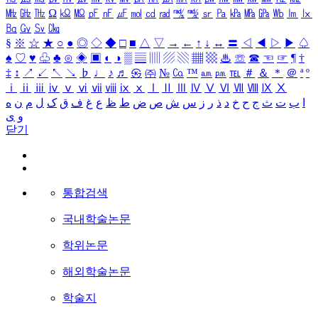
㎒
㎓
㎔
Ω
㏀
㏁
㎊
㎋
㎌
㏖
㏅
㎭
㎮
㎯
㏛
㎩
㎪
㎫
㎬
㏝
㏐
㏓
㏃
㏉
㏜
㏆
§
※
☆
★
○
●
◎
◇
◆
□
■
△
▽
→
←
↑
↓
↔
〓
◁
◀
▷
▶
♤
♠
♡
♥
♧
♣
⊙
◈
▣
◐
◑
▒
▤
▥
▨
▧
▦
▩
♨
☏
☎
☜
☞
¶
†
‡
↕
↗
↙
↖
↘
♭
♩
♪
♬
㉿
㈜
№
㏇
™
㏂
㏘
℡
＃
＆
＊
＠
ª
º
ⅰ
ⅱ
ⅲ
ⅳ
ⅴ
ⅵ
ⅶ
ⅷ
ⅸ
ⅹ
Ⅰ
Ⅱ
Ⅲ
Ⅳ
Ⅴ
Ⅵ
Ⅶ
Ⅷ
Ⅸ
Ⅹ
ا
ب
ت
ث
ج
ح
خ
د
ذ
ر
ز
س
ش
ص
ض
ط
ظ
ع
غ
ف
ق
ک
ل
م
ن
ه
و
ی
닫기
통합검색
국내학술논문
학위논문
해외학술논문
학술지