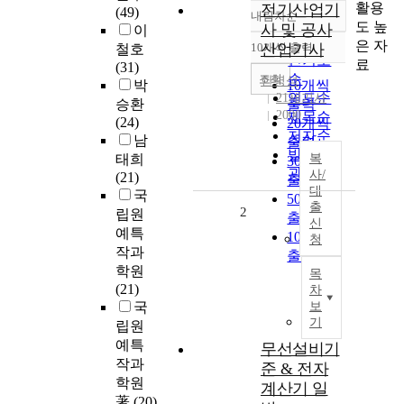
활용
전기산업기
(49)
내림차순
정확도
도 높
사 및 공사
이
순
은 자
10개씩 출력
산업기사
철호
내림차순
인기도
료
(31)
순
조회
한병성
박
10개씩
연도순
21세기사
승환
출력
2000
제목순
(24)
20개씩
저자순
남
출력
발행기
태희
복
30개씩
관순
사/
(21)
출력
대
국
50개씩
출
2
립원
출력
신
예특
100개씩
청
작과
출력
학원
목
(21)
차
국
보
기
립원
예특
무선설비기
작과
준 & 전자
학원
계산기 일
著
(20)