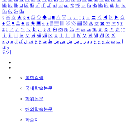
㎒
㎓
㎔
Ω
㏀
㏁
㎊
㎋
㎌
㏖
㏅
㎭
㎮
㎯
㏛
㎩
㎪
㎫
㎬
㏝
㏐
㏓
㏃
㏉
㏜
㏆
§
※
☆
★
○
●
◎
◇
◆
□
■
△
▽
→
←
↑
↓
↔
〓
◁
◀
▷
▶
♤
♠
♡
♥
♧
♣
⊙
◈
▣
◐
◑
▒
▤
▥
▨
▧
▦
▩
♨
☏
☎
☜
☞
¶
†
‡
↕
↗
↙
↖
↘
♭
♩
♪
♬
㉿
㈜
№
㏇
™
㏂
㏘
℡
＃
＆
＊
＠
ª
º
ⅰ
ⅱ
ⅲ
ⅳ
ⅴ
ⅵ
ⅶ
ⅷ
ⅸ
ⅹ
Ⅰ
Ⅱ
Ⅲ
Ⅳ
Ⅴ
Ⅵ
Ⅶ
Ⅷ
Ⅸ
Ⅹ
ا
ب
ت
ث
ج
ح
خ
د
ذ
ر
ز
س
ش
ص
ض
ط
ظ
ع
غ
ف
ق
ک
ل
م
ن
ه
و
ی
닫기
통합검색
국내학술논문
학위논문
해외학술논문
학술지