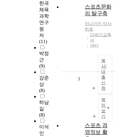
한국
스포츠문화
체육
의 탈구축
과학
연구
이나가키 마사
원
히로
21세기교육
저
사
(11)
2003
박정
근
복
(9)
사/
대
출
강준
3
신
상
청
(8)
목
하남
차
길
보
(8)
기
스포츠 경
이석
영정보 활
인