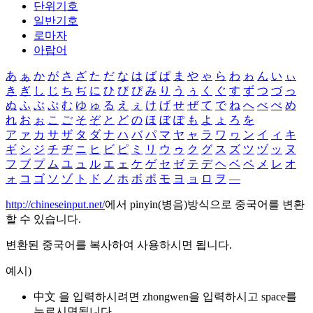
단위기호
일반기호
로마자
아랍어
あ
ぁ
か
が
さ
ざ
た
だ
な
は
ば
ぱ
ま
や
ゃ
ら
わ
ゎ
ん
い
ぃ
き
ぎ
し
じ
ち
ぢ
に
ひ
び
ぴ
み
り
う
ぅ
く
ぐ
す
ず
つ
づ
っ
ぬ
ふ
ぶ
ぷ
む
ゆ
ゅ
る
え
ぇ
け
げ
せ
ぜ
て
で
ね
へ
べ
ぺ
め
れ
お
ぉ
こ
ご
そ
ぞ
と
ど
の
ほ
ぼ
ぽ
も
よ
ょ
ろ
を
ア
ァ
カ
サ
ザ
タ
ダ
ナ
ハ
バ
パ
マ
ヤ
ャ
ラ
ワ
ヮ
ン
イ
ィ
キ
ギ
シ
ジ
チ
ヂ
ニ
ヒ
ビ
ピ
ミ
リ
ウ
ゥ
ク
グ
ス
ズ
ツ
ヅ
ッ
ヌ
フ
ブ
プ
ム
ユ
ュ
ル
エ
ェ
ケ
ゲ
セ
ゼ
テ
デ
ヘ
ベ
ペ
メ
レ
オ
ォ
コ
ゴ
ソ
ゾ
ト
ド
ノ
ホ
ボ
ポ
モ
ヨ
ョ
ロ
ヲ
―
http://chineseinput.net/
에서 pinyin(병음)방식으로 중국어를 변환
할 수 있습니다.
변환된 중국어를 복사하여 사용하시면 됩니다.
예시)
中文 을 입력하시려면
zhongwen
을 입력하시고 space를
누르시면됩니다.