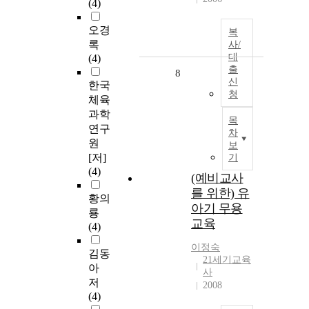
(4)
오경
복
록
사/
대
(4)
출
8
신
한국
청
체육
과학
목
연구
차
원
보
[저]
기
(4)
(예비교사
를 위한) 유
황의
아기 무용
룡
교육
(4)
이정숙
김동
21세기교육
아
사
저
2008
(4)