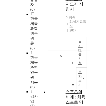
지도자 지
자
침서
(6)
이정숙
한국
21세기교육
체육
사
과학
2017
연구
원
복
著
사/
(6)
대
출
5
한국
신
체육
청
과학
연구
목
차
원
보
지음
기
(6)
스포츠의
김사
세계 : 체육.
엽
스포츠 명
(5)