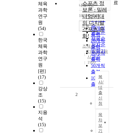
료
스포츠 정
체육
내림차순
정확도
보론 : 밀레
과학
순
10개씩 출력
니엄 시대
연구
내림차순
인기도
원
의 디지털
순
조회
10개씩
(54)
스포츠 문
연도순
출력
화!
제목순
한국
20개씩
저자순
체육
조재기
출력
발행기
21세기교육
과학
30개씩
사
관순
연구
출력
1999
원
50개씩
[편]
출력
(17)
복
100개씩
사/
출력
대
강상
출
2
조
신
(15)
청
지용
목
석
차
(15)
보
기