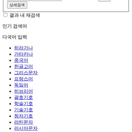
상세검색
결과 내 재검색
인기 검색어
다국어 입력
히라가나
가타카나
중국어
한글고어
그리스문자
프랑스어
독일어
히브리어
괄호기호
학술기호
기술기호
첨자기호
라틴문자
러시아문자