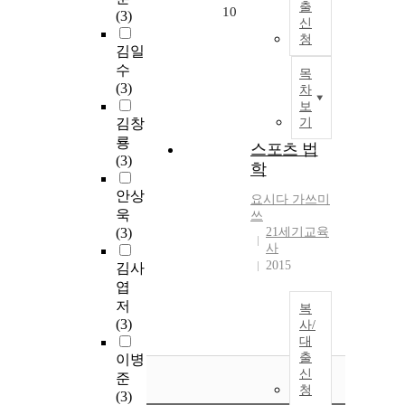
출
10
(3)
신
청
김일
수
목
(3)
차
보
김창
기
룡
스포츠 법
(3)
학
안상
요시다 가쓰미
욱
쓰
(3)
21세기교육
사
2015
김사
엽
저
복
(3)
사/
대
출
이병
신
준
청
(3)