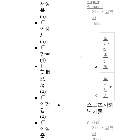
Hopper,
서상
Bernard J
옥
21세기교육
(5)
사
1998
이풍
세
복
(5)
사/
대
한국
출
7
(4)
신
청
姜相
兆
목
차
著
보
(4)
기
이한
스포츠사회
경
복지론
(4)
김사엽
21세기교육
이삼
사
준
2006