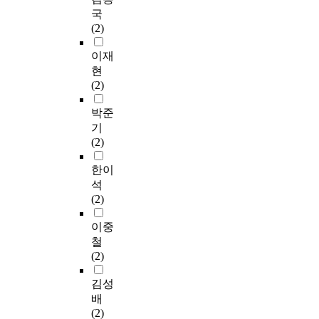
국
(2)
이재
현
(2)
박준
기
(2)
한이
석
(2)
이중
철
(2)
김성
배
(2)