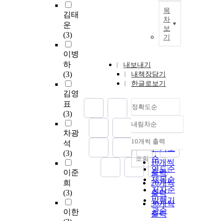
목
김태
차
운
보
(3)
기
이병
하
내보내기
(3)
내책장담기
한글로보기
김영
표
정확도순
(3)
내림차순
정확도
차광
순
10개씩 출력
석
내림차순
인기도
(3)
순
조회
10개씩
연도순
이준
출력
제목순
희
20개씩
저자순
(3)
출력
발행기
30개씩
관순
이한
출력