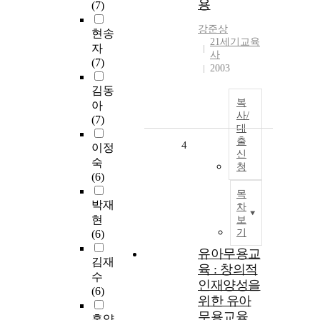
용
(7)
강준상
현송
21세기교육
자
사
(7)
2003
김동
복
아
사/
(7)
대
출
4
이정
신
숙
청
(6)
목
박재
차
현
보
기
(6)
유아무용교
김재
육 : 창의적
수
인재양성을
(6)
위한 유아
무용교육
홍양