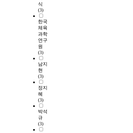
식
(3)
한국
체육
과학
연구
원
(3)
남지
현
(3)
정지
혜
(3)
박석
규
(3)