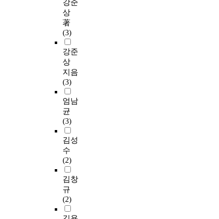
강준
상
著
(3)
강준
상
지음
(3)
엄남
균
(3)
김성
수
(2)
김창
규
(2)
김용