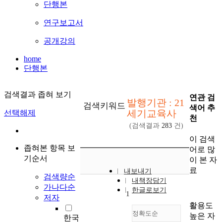
단행본
연구보고서
공개강의
home
단행본
검색결과 좁혀 보기
연관 검
발행기관 : 21
검색키워드
색어 추
세기교육사
선택해제
천
(검색결과
283
건)
이 검색
좁혀본 항목 보
어로 많
기순서
이 본 자
료
내보내기
검색량순
내책장담기
가나다순
한글로보기
1
저자
활용도
정확도순
높은 자
한국