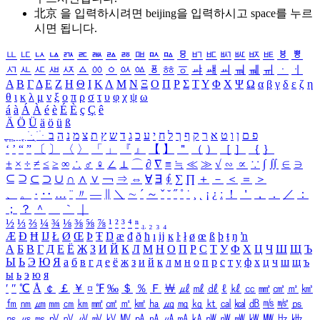
北京 을 입력하시려면
beijing
을 입력하시고 space를 누르
시면 됩니다.
ㅥ
ㅦ
ㅧ
ㅨ
ㅩ
ㅪ
ㅫ
ㅬ
ㅭ
ㅮ
ㅯ
ㅰ
ㅱ
ㅲ
ㅳ
ㅴ
ㅵ
ㅶ
ㅷ
ㅸ
ㅹ
ㅺ
ㅻ
ㅼ
ㅽ
ㅾ
ㅿ
ㆀ
ㆁ
ㆂ
ㆃ
ㆄ
ㆅ
ㆆ
ㆇ
ㆈ
ㆉ
ㆊ
ㆋ
ㆌ
ㆍ
ㆎ
Α
Β
Γ
Δ
Ε
Ζ
Η
Θ
Ι
Κ
Λ
Μ
Ν
Ξ
Ο
Π
Ρ
Σ
Τ
Υ
Φ
Χ
Ψ
Ω
α
β
γ
δ
ε
ζ
η
θ
ι
κ
λ
μ
ν
ξ
ο
π
ρ
σ
τ
υ
φ
χ
ψ
ω
á
à
Á
À
é
è
É
È
ç
Ç
ê
Ä
Ö
Ü
ä
ö
ü
ß
ְ
ֳ
ֲ
ֱ
ָ
ַ
ֵ
ֶ
ִ
ֹ
ּ
ֻ
ׂ
ׁ
ּ
ב
ה
נ
מ
צ
ת
ץ
ש
ד
ג
כ
ע
י
ח
ל
ך
ף
ק
ר
א
ט
ו
ן
ם
פ
‘
’
“
”
〔
〕
〈
〉
「
」
『
』
【
】
＂
（
）
［
］
｛
｝
±
×
÷
≠
≤
≥
∞
∴
♂
♀
∠
⊥
⌒
∂
∇
≡
≒
≪
≫
√
∽
∝
∵
∫
∬
∈
∋
⊆
⊇
⊂
⊃
∪
∩
∧
∨
￢
⇒
⇔
∀
∃
∮
∑
∏
＋
－
＜
＝
＞
、
。
·
‥
…
¨
〃
―
∥
＼
∼
´
～
ˇ
˘
˝
˚
˙
¸
˛
¡
¿
ː
！
＇
，
．
／
：
；
？
＾
＿
｀
｜
½
⅓
⅔
¼
¾
⅛
⅜
⅝
⅞
¹
²
³
⁴
ⁿ
₁
₂
₃
₄
Æ
Ð
Ħ
Ĳ
Ł
Ø
Œ
Þ
Ŧ
Ŋ
æ
đ
ð
ħ
ı
ĳ
ĸ
ŀ
ł
ø
œ
ß
þ
ŧ
ŋ
ŉ
А
Б
В
Г
Д
Е
Ё
Ж
З
И
Й
К
Л
М
Н
О
П
Р
С
Т
У
Ф
Х
Ц
Ч
Ш
Щ
Ъ
Ы
Ь
Э
Ю
Я
а
б
в
г
д
е
ё
ж
з
и
й
к
л
м
н
о
п
р
с
т
у
ф
х
ц
ч
ш
щ
ъ
ы
ь
э
ю
я
′
″
℃
Å
￠
￡
￥
¤
℉
‰
＄
％
Ｆ
￦
㎕
㎖
㎗
ℓ
㎘
㏄
㎣
㎤
㎥
㎦
㎙
㎚
㎛
㎜
㎝
㎞
㎟
㎠
㎡
㎢
㏊
㎍
㎎
㎏
㏏
㎈
㎉
㏈
㎧
㎨
㎰
㎱
㎲
㎳
㎴
㎵
㎶
㎷
㎸
㎹
㎀
㎁
㎂
㎃
㎄
㎺
㎻
㎽
㎾
㎿
㎐
㎑