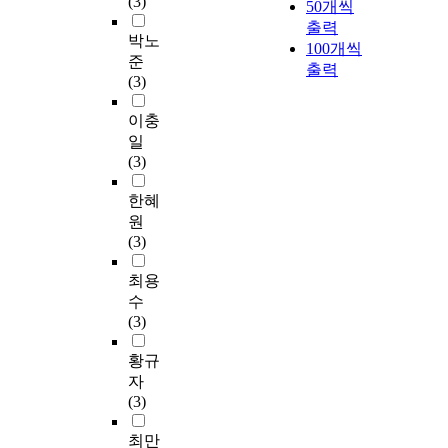
(3)
50개씩
출력
박노
100개씩
준
출력
(3)
이충
일
(3)
한혜
원
(3)
최용
수
(3)
황규
자
(3)
최만