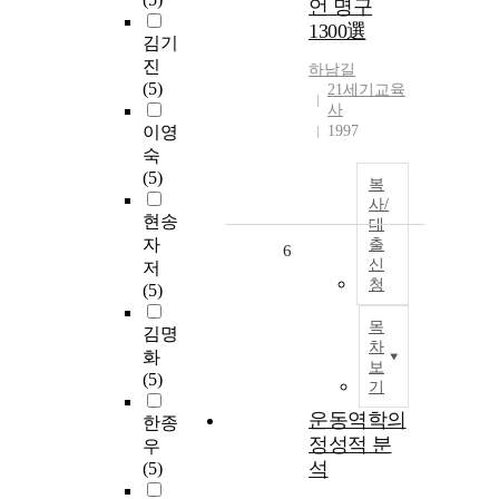
언 명구
1300選
김기
진
하남길
(5)
21세기교육
사
이영
1997
숙
(5)
복
사/
현송
대
자
출
6
신
저
청
(5)
목
김명
차
화
보
(5)
기
운동역학의
한종
정성적 분
우
석
(5)