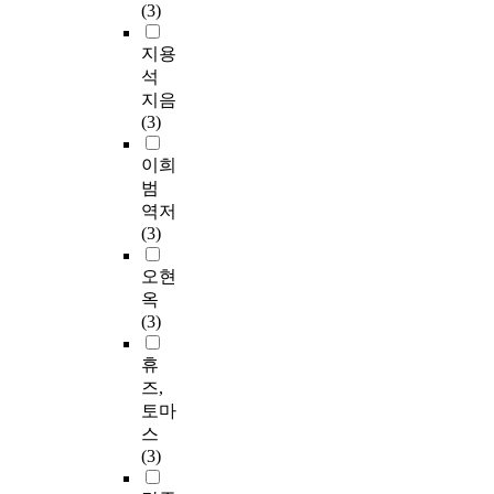
(3)
지용
석
지음
(3)
이희
범
역저
(3)
오현
옥
(3)
휴
즈,
토마
스
(3)