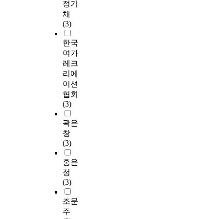
정기
채
(3)
한국
여가
레크
리에
이션
협회
(3)
곽은
창
(3)
홍은
정
(3)
조문
주