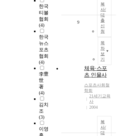
복
한국
사/
티볼
대
협회
출
9
(4)
신
청
한국
뉴스
목
차
포츠
보
협회
기
(4)
체육·스포
李豊
츠 인물사
世
스포츠사회철
著
학회
(4)
21세기교육
사
김치
2004
조
(3)
복
사/
이영
대
훈