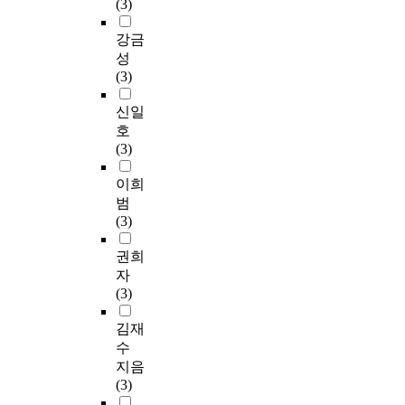
(3)
강금
성
(3)
신일
호
(3)
이희
범
(3)
권희
자
(3)
김재
수
지음
(3)