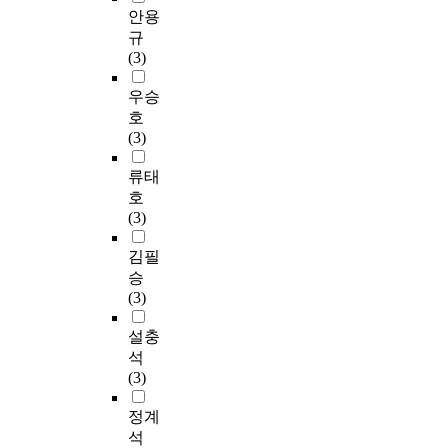
안용
규
(3)
우승
호
(3)
류태
호
(3)
김필
승
(3)
설충
석
(3)
정계
석