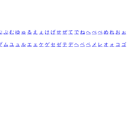
ぶ
ぷ
む
ゆ
ゅ
る
え
ぇ
け
げ
せ
ぜ
て
で
ね
へ
べ
ぺ
め
れ
お
ぉ
プ
ム
ユ
ュ
ル
エ
ェ
ケ
ゲ
セ
ゼ
テ
デ
ヘ
ベ
ペ
メ
レ
オ
ォ
コ
ゴ