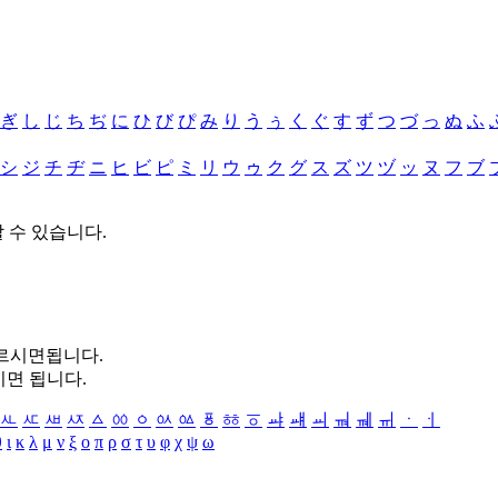
ぎ
し
じ
ち
ぢ
に
ひ
び
ぴ
み
り
う
ぅ
く
ぐ
す
ず
つ
づ
っ
ぬ
ふ
シ
ジ
チ
ヂ
ニ
ヒ
ビ
ピ
ミ
リ
ウ
ゥ
ク
グ
ス
ズ
ツ
ヅ
ッ
ヌ
フ
ブ
할 수 있습니다.
누르시면됩니다.
시면 됩니다.
ㅻ
ㅼ
ㅽ
ㅾ
ㅿ
ㆀ
ㆁ
ㆂ
ㆃ
ㆄ
ㆅ
ㆆ
ㆇ
ㆈ
ㆉ
ㆊ
ㆋ
ㆌ
ㆍ
ㆎ
θ
ι
κ
λ
μ
ν
ξ
ο
π
ρ
σ
τ
υ
φ
χ
ψ
ω