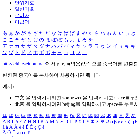
단위기호
일반기호
로마자
아랍어
あ
ぁ
か
が
さ
ざ
た
だ
な
は
ば
ぱ
ま
や
ゃ
ら
わ
ゎ
ん
い
ぃ
き
こ
ご
そ
ぞ
と
ど
の
ほ
ぼ
ぽ
も
よ
ょ
ろ
を
ア
ァ
カ
サ
ザ
タ
ダ
ナ
ハ
バ
パ
マ
ヤ
ャ
ラ
ワ
ヮ
ン
イ
ィ
キ
ギ
ソ
ゾ
ト
ド
ノ
ホ
ボ
ポ
モ
ヨ
ョ
ロ
ヲ
―
http://chineseinput.net/
에서 pinyin(병음)방식으로 중국어를 변환
변환된 중국어를 복사하여 사용하시면 됩니다.
예시)
中文 을 입력하시려면
zhongwen
을 입력하시고 space를
北京 을 입력하시려면
beijing
을 입력하시고 space를 누르
ㅥ
ㅦ
ㅧ
ㅨ
ㅩ
ㅪ
ㅫ
ㅬ
ㅭ
ㅮ
ㅯ
ㅰ
ㅱ
ㅲ
ㅳ
ㅴ
ㅵ
ㅶ
ㅷ
ㅸ
ㅹ
ㅺ
Α
Β
Γ
Δ
Ε
Ζ
Η
Θ
Ι
Κ
Λ
Μ
Ν
Ξ
Ο
Π
Ρ
Σ
Τ
Υ
Φ
Χ
Ψ
Ω
α
β
γ
δ
ε
ζ
η
á
à
Á
À
é
è
É
È
ç
Ç
ê
Ä
Ö
Ü
ä
ö
ü
ß