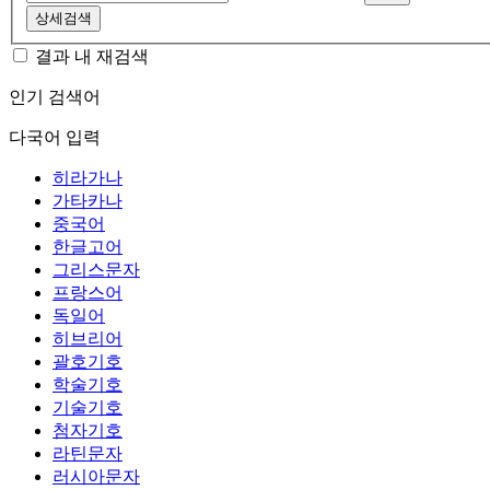
상세검색
결과 내 재검색
인기 검색어
다국어 입력
히라가나
가타카나
중국어
한글고어
그리스문자
프랑스어
독일어
히브리어
괄호기호
학술기호
기술기호
첨자기호
라틴문자
러시아문자