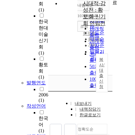
료
시대적-감
회
내림차순
정확도
성전 : 황
(1)
순
10개씩 출력
토회·신기
내림차순
인기도
한국
회 연립전
순
조회
현대
10개씩
연도순
황토회
미술
출력
제목순
황토회
신기
20개씩
2006
저자순
회
출력
발행기
(1)
30개씩
관순
복
출력
황토
사/
50개씩
대
회
출력
출
(1)
100개씩
신
발행연도
출력
청
2006
(1)
내보내기
작성언어
내책장담기
한글로보기
한국
어
정확도순
(1)