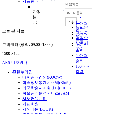
자료형태
내림차순
정확도
순
단행
10개씩 출력
내림차순
인기도
본
순
조회
(1)
10개씩
연도순
출력
오늘 본 자료
제목순
20개씩
저자순
출력
발행기
고객센터 (평일: 09:00~18:00)
30개씩
관순
출력
1599-3122
50개씩
출력
ARS 번호안내
100개씩
출력
관련누리집
대학공개강의(KOCW)
학술정보통계시스템(Rinfo)
외국학술지지원센터(FRIC)
학술관계분석서비스(SAM)
사서커뮤니티
기관회원
지식나눔(LOOK)