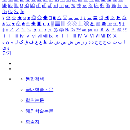
㎒
㎓
㎔
Ω
㏀
㏁
㎊
㎋
㎌
㏖
㏅
㎭
㎮
㎯
㏛
㎩
㎪
㎫
㎬
㏝
㏐
㏓
㏃
㏉
㏜
㏆
§
※
☆
★
○
●
◎
◇
◆
□
■
△
▽
→
←
↑
↓
↔
〓
◁
◀
▷
▶
♤
♠
♡
♥
♧
♣
⊙
◈
▣
◐
◑
▒
▤
▥
▨
▧
▦
▩
♨
☏
☎
☜
☞
¶
†
‡
↕
↗
↙
↖
↘
♭
♩
♪
♬
㉿
㈜
№
㏇
™
㏂
㏘
℡
＃
＆
＊
＠
ª
º
ⅰ
ⅱ
ⅲ
ⅳ
ⅴ
ⅵ
ⅶ
ⅷ
ⅸ
ⅹ
Ⅰ
Ⅱ
Ⅲ
Ⅳ
Ⅴ
Ⅵ
Ⅶ
Ⅷ
Ⅸ
Ⅹ
ا
ب
ت
ث
ج
ح
خ
د
ذ
ر
ز
س
ش
ص
ض
ط
ظ
ع
غ
ف
ق
ک
ل
م
ن
ه
و
ی
닫기
통합검색
국내학술논문
학위논문
해외학술논문
학술지