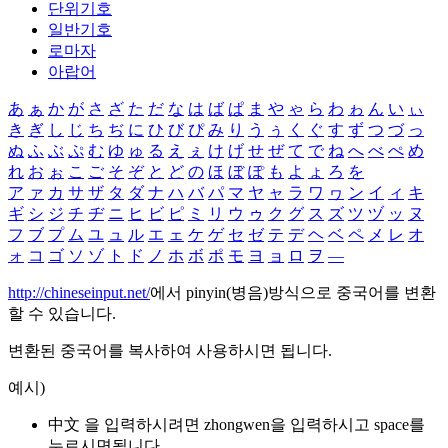
단위기호
일반기호
로마자
아랍어
あ
ぁ
か
が
さ
ざ
た
だ
な
は
ば
ぱ
ま
や
ゃ
ら
わ
ゎ
ん
い
ぃ
き
ぎ
し
じ
ち
ぢ
に
ひ
び
ぴ
み
り
う
ぅ
く
ぐ
す
ず
つ
づ
っ
ぬ
ふ
ぶ
ぷ
む
ゆ
ゅ
る
え
ぇ
け
げ
せ
ぜ
て
で
ね
へ
べ
ぺ
め
れ
お
ぉ
こ
ご
そ
ぞ
と
ど
の
ほ
ぼ
ぽ
も
よ
ょ
ろ
を
ア
ァ
カ
サ
ザ
タ
ダ
ナ
ハ
バ
パ
マ
ヤ
ャ
ラ
ワ
ヮ
ン
イ
ィ
キ
ギ
シ
ジ
チ
ヂ
ニ
ヒ
ビ
ピ
ミ
リ
ウ
ゥ
ク
グ
ス
ズ
ツ
ヅ
ッ
ヌ
フ
ブ
プ
ム
ユ
ュ
ル
エ
ェ
ケ
ゲ
セ
ゼ
テ
デ
ヘ
ベ
ペ
メ
レ
オ
ォ
コ
ゴ
ソ
ゾ
ト
ド
ノ
ホ
ボ
ポ
モ
ヨ
ョ
ロ
ヲ
―
http://chineseinput.net/
에서 pinyin(병음)방식으로 중국어를 변환
할 수 있습니다.
변환된 중국어를 복사하여 사용하시면 됩니다.
예시)
中文 을 입력하시려면
zhongwen
을 입력하시고 space를
누르시면됩니다.