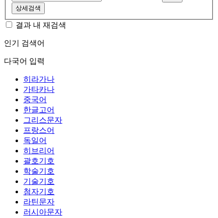
상세검색
결과 내 재검색
인기 검색어
다국어 입력
히라가나
가타카나
중국어
한글고어
그리스문자
프랑스어
독일어
히브리어
괄호기호
학술기호
기술기호
첨자기호
라틴문자
러시아문자