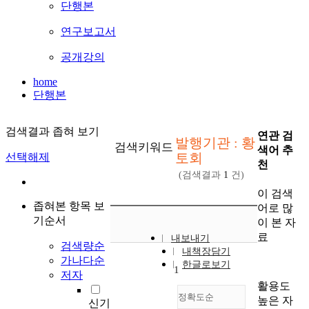
단행본
연구보고서
공개강의
home
단행본
검색결과 좁혀 보기
연관 검
발행기관 : 황
검색키워드
색어 추
토회
선택해제
천
(검색결과
1
건)
이 검색
좁혀본 항목 보
어로 많
기순서
이 본 자
료
내보내기
검색량순
내책장담기
가나다순
한글로보기
1
저자
활용도
정확도순
높은 자
신기