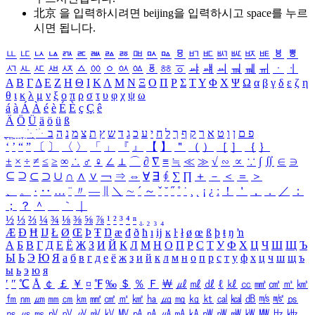
北京 을 입력하시려면
beijing
을 입력하시고 space를 누르
시면 됩니다.
ㅥ
ㅦ
ㅧ
ㅨ
ㅩ
ㅪ
ㅫ
ㅬ
ㅭ
ㅮ
ㅯ
ㅰ
ㅱ
ㅲ
ㅳ
ㅴ
ㅵ
ㅶ
ㅷ
ㅸ
ㅹ
ㅺ
ㅻ
ㅼ
ㅽ
ㅾ
ㅿ
ㆀ
ㆁ
ㆂ
ㆃ
ㆄ
ㆅ
ㆆ
ㆇ
ㆈ
ㆉ
ㆊ
ㆋ
ㆌ
ㆍ
ㆎ
Α
Β
Γ
Δ
Ε
Ζ
Η
Θ
Ι
Κ
Λ
Μ
Ν
Ξ
Ο
Π
Ρ
Σ
Τ
Υ
Φ
Χ
Ψ
Ω
α
β
γ
δ
ε
ζ
η
θ
ι
κ
λ
μ
ν
ξ
ο
π
ρ
σ
τ
υ
φ
χ
ψ
ω
á
à
Á
À
é
è
É
È
ç
Ç
ê
Ä
Ö
Ü
ä
ö
ü
ß
ְ
ֳ
ֲ
ֱ
ָ
ַ
ֵ
ֶ
ִ
ֹ
ּ
ֻ
ׂ
ׁ
ּ
ב
ה
נ
מ
צ
ת
ץ
ש
ד
ג
כ
ע
י
ח
ל
ך
ף
ק
ר
א
ט
ו
ן
ם
פ
‘
’
“
”
〔
〕
〈
〉
「
」
『
』
【
】
＂
（
）
［
］
｛
｝
±
×
÷
≠
≤
≥
∞
∴
♂
♀
∠
⊥
⌒
∂
∇
≡
≒
≪
≫
√
∽
∝
∵
∫
∬
∈
∋
⊆
⊇
⊂
⊃
∪
∩
∧
∨
￢
⇒
⇔
∀
∃
∮
∑
∏
＋
－
＜
＝
＞
、
。
·
‥
…
¨
〃
―
∥
＼
∼
´
～
ˇ
˘
˝
˚
˙
¸
˛
¡
¿
ː
！
＇
，
．
／
：
；
？
＾
＿
｀
｜
½
⅓
⅔
¼
¾
⅛
⅜
⅝
⅞
¹
²
³
⁴
ⁿ
₁
₂
₃
₄
Æ
Ð
Ħ
Ĳ
Ł
Ø
Œ
Þ
Ŧ
Ŋ
æ
đ
ð
ħ
ı
ĳ
ĸ
ŀ
ł
ø
œ
ß
þ
ŧ
ŋ
ŉ
А
Б
В
Г
Д
Е
Ё
Ж
З
И
Й
К
Л
М
Н
О
П
Р
С
Т
У
Ф
Х
Ц
Ч
Ш
Щ
Ъ
Ы
Ь
Э
Ю
Я
а
б
в
г
д
е
ё
ж
з
и
й
к
л
м
н
о
п
р
с
т
у
ф
х
ц
ч
ш
щ
ъ
ы
ь
э
ю
я
′
″
℃
Å
￠
￡
￥
¤
℉
‰
＄
％
Ｆ
￦
㎕
㎖
㎗
ℓ
㎘
㏄
㎣
㎤
㎥
㎦
㎙
㎚
㎛
㎜
㎝
㎞
㎟
㎠
㎡
㎢
㏊
㎍
㎎
㎏
㏏
㎈
㎉
㏈
㎧
㎨
㎰
㎱
㎲
㎳
㎴
㎵
㎶
㎷
㎸
㎹
㎀
㎁
㎂
㎃
㎄
㎺
㎻
㎽
㎾
㎿
㎐
㎑