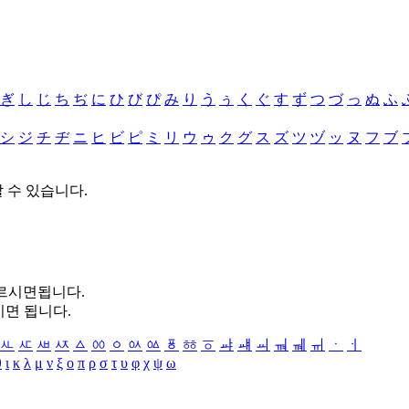
ぎ
し
じ
ち
ぢ
に
ひ
び
ぴ
み
り
う
ぅ
く
ぐ
す
ず
つ
づ
っ
ぬ
ふ
シ
ジ
チ
ヂ
ニ
ヒ
ビ
ピ
ミ
リ
ウ
ゥ
ク
グ
ス
ズ
ツ
ヅ
ッ
ヌ
フ
ブ
할 수 있습니다.
누르시면됩니다.
시면 됩니다.
ㅻ
ㅼ
ㅽ
ㅾ
ㅿ
ㆀ
ㆁ
ㆂ
ㆃ
ㆄ
ㆅ
ㆆ
ㆇ
ㆈ
ㆉ
ㆊ
ㆋ
ㆌ
ㆍ
ㆎ
θ
ι
κ
λ
μ
ν
ξ
ο
π
ρ
σ
τ
υ
φ
χ
ψ
ω