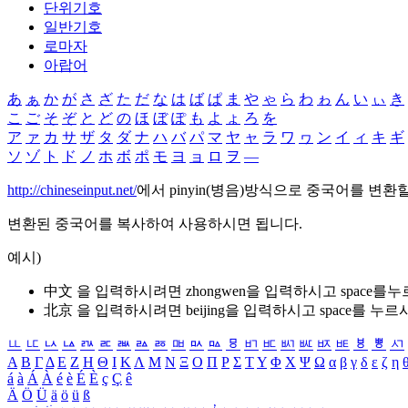
단위기호
일반기호
로마자
아랍어
あ
ぁ
か
が
さ
ざ
た
だ
な
は
ば
ぱ
ま
や
ゃ
ら
わ
ゎ
ん
い
ぃ
き
こ
ご
そ
ぞ
と
ど
の
ほ
ぼ
ぽ
も
よ
ょ
ろ
を
ア
ァ
カ
サ
ザ
タ
ダ
ナ
ハ
バ
パ
マ
ヤ
ャ
ラ
ワ
ヮ
ン
イ
ィ
キ
ギ
ソ
ゾ
ト
ド
ノ
ホ
ボ
ポ
モ
ヨ
ョ
ロ
ヲ
―
http://chineseinput.net/
에서 pinyin(병음)방식으로 중국어를 변환
변환된 중국어를 복사하여 사용하시면 됩니다.
예시)
中文 을 입력하시려면
zhongwen
을 입력하시고 space를
北京 을 입력하시려면
beijing
을 입력하시고 space를 누르
ㅥ
ㅦ
ㅧ
ㅨ
ㅩ
ㅪ
ㅫ
ㅬ
ㅭ
ㅮ
ㅯ
ㅰ
ㅱ
ㅲ
ㅳ
ㅴ
ㅵ
ㅶ
ㅷ
ㅸ
ㅹ
ㅺ
Α
Β
Γ
Δ
Ε
Ζ
Η
Θ
Ι
Κ
Λ
Μ
Ν
Ξ
Ο
Π
Ρ
Σ
Τ
Υ
Φ
Χ
Ψ
Ω
α
β
γ
δ
ε
ζ
η
á
à
Á
À
é
è
É
È
ç
Ç
ê
Ä
Ö
Ü
ä
ö
ü
ß