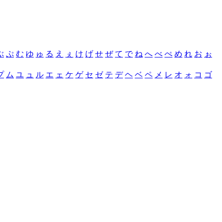
ぶ
ぷ
む
ゆ
ゅ
る
え
ぇ
け
げ
せ
ぜ
て
で
ね
へ
べ
ぺ
め
れ
お
ぉ
プ
ム
ユ
ュ
ル
エ
ェ
ケ
ゲ
セ
ゼ
テ
デ
ヘ
ベ
ペ
メ
レ
オ
ォ
コ
ゴ