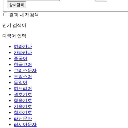
상세검색
결과 내 재검색
인기 검색어
다국어 입력
히라가나
가타카나
중국어
한글고어
그리스문자
프랑스어
독일어
히브리어
괄호기호
학술기호
기술기호
첨자기호
라틴문자
러시아문자