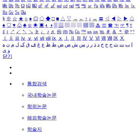
㎒
㎓
㎔
Ω
㏀
㏁
㎊
㎋
㎌
㏖
㏅
㎭
㎮
㎯
㏛
㎩
㎪
㎫
㎬
㏝
㏐
㏓
㏃
㏉
㏜
㏆
§
※
☆
★
○
●
◎
◇
◆
□
■
△
▽
→
←
↑
↓
↔
〓
◁
◀
▷
▶
♤
♠
♡
♥
♧
♣
⊙
◈
▣
◐
◑
▒
▤
▥
▨
▧
▦
▩
♨
☏
☎
☜
☞
¶
†
‡
↕
↗
↙
↖
↘
♭
♩
♪
♬
㉿
㈜
№
㏇
™
㏂
㏘
℡
＃
＆
＊
＠
ª
º
ⅰ
ⅱ
ⅲ
ⅳ
ⅴ
ⅵ
ⅶ
ⅷ
ⅸ
ⅹ
Ⅰ
Ⅱ
Ⅲ
Ⅳ
Ⅴ
Ⅵ
Ⅶ
Ⅷ
Ⅸ
Ⅹ
ا
ب
ت
ث
ج
ح
خ
د
ذ
ر
ز
س
ش
ص
ض
ط
ظ
ع
غ
ف
ق
ک
ل
م
ن
ه
و
ی
닫기
통합검색
국내학술논문
학위논문
해외학술논문
학술지