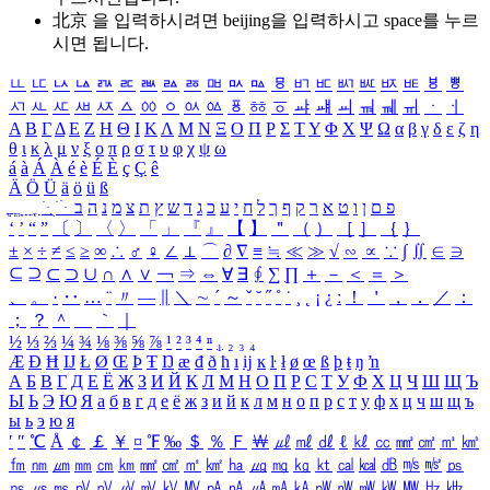
北京 을 입력하시려면
beijing
을 입력하시고 space를 누르
시면 됩니다.
ㅥ
ㅦ
ㅧ
ㅨ
ㅩ
ㅪ
ㅫ
ㅬ
ㅭ
ㅮ
ㅯ
ㅰ
ㅱ
ㅲ
ㅳ
ㅴ
ㅵ
ㅶ
ㅷ
ㅸ
ㅹ
ㅺ
ㅻ
ㅼ
ㅽ
ㅾ
ㅿ
ㆀ
ㆁ
ㆂ
ㆃ
ㆄ
ㆅ
ㆆ
ㆇ
ㆈ
ㆉ
ㆊ
ㆋ
ㆌ
ㆍ
ㆎ
Α
Β
Γ
Δ
Ε
Ζ
Η
Θ
Ι
Κ
Λ
Μ
Ν
Ξ
Ο
Π
Ρ
Σ
Τ
Υ
Φ
Χ
Ψ
Ω
α
β
γ
δ
ε
ζ
η
θ
ι
κ
λ
μ
ν
ξ
ο
π
ρ
σ
τ
υ
φ
χ
ψ
ω
á
à
Á
À
é
è
É
È
ç
Ç
ê
Ä
Ö
Ü
ä
ö
ü
ß
ְ
ֳ
ֲ
ֱ
ָ
ַ
ֵ
ֶ
ִ
ֹ
ּ
ֻ
ׂ
ׁ
ּ
ב
ה
נ
מ
צ
ת
ץ
ש
ד
ג
כ
ע
י
ח
ל
ך
ף
ק
ר
א
ט
ו
ן
ם
פ
‘
’
“
”
〔
〕
〈
〉
「
」
『
』
【
】
＂
（
）
［
］
｛
｝
±
×
÷
≠
≤
≥
∞
∴
♂
♀
∠
⊥
⌒
∂
∇
≡
≒
≪
≫
√
∽
∝
∵
∫
∬
∈
∋
⊆
⊇
⊂
⊃
∪
∩
∧
∨
￢
⇒
⇔
∀
∃
∮
∑
∏
＋
－
＜
＝
＞
、
。
·
‥
…
¨
〃
―
∥
＼
∼
´
～
ˇ
˘
˝
˚
˙
¸
˛
¡
¿
ː
！
＇
，
．
／
：
；
？
＾
＿
｀
｜
½
⅓
⅔
¼
¾
⅛
⅜
⅝
⅞
¹
²
³
⁴
ⁿ
₁
₂
₃
₄
Æ
Ð
Ħ
Ĳ
Ł
Ø
Œ
Þ
Ŧ
Ŋ
æ
đ
ð
ħ
ı
ĳ
ĸ
ŀ
ł
ø
œ
ß
þ
ŧ
ŋ
ŉ
А
Б
В
Г
Д
Е
Ё
Ж
З
И
Й
К
Л
М
Н
О
П
Р
С
Т
У
Ф
Х
Ц
Ч
Ш
Щ
Ъ
Ы
Ь
Э
Ю
Я
а
б
в
г
д
е
ё
ж
з
и
й
к
л
м
н
о
п
р
с
т
у
ф
х
ц
ч
ш
щ
ъ
ы
ь
э
ю
я
′
″
℃
Å
￠
￡
￥
¤
℉
‰
＄
％
Ｆ
￦
㎕
㎖
㎗
ℓ
㎘
㏄
㎣
㎤
㎥
㎦
㎙
㎚
㎛
㎜
㎝
㎞
㎟
㎠
㎡
㎢
㏊
㎍
㎎
㎏
㏏
㎈
㎉
㏈
㎧
㎨
㎰
㎱
㎲
㎳
㎴
㎵
㎶
㎷
㎸
㎹
㎀
㎁
㎂
㎃
㎄
㎺
㎻
㎽
㎾
㎿
㎐
㎑