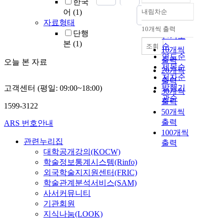
한국
어
(1)
내림차순
정확도
자료형태
순
10개씩 출력
내림차순
단행
인기도
본
(1)
순
조회
10개씩
연도순
출력
오늘 본 자료
제목순
20개씩
저자순
출력
발행기
고객센터 (평일: 09:00~18:00)
30개씩
관순
출력
1599-3122
50개씩
출력
ARS 번호안내
100개씩
관련누리집
출력
대학공개강의(KOCW)
학술정보통계시스템(Rinfo)
외국학술지지원센터(FRIC)
학술관계분석서비스(SAM)
사서커뮤니티
기관회원
지식나눔(LOOK)