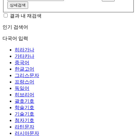
상세검색
결과 내 재검색
인기 검색어
다국어 입력
히라가나
가타카나
중국어
한글고어
그리스문자
프랑스어
독일어
히브리어
괄호기호
학술기호
기술기호
첨자기호
라틴문자
러시아문자