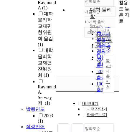
정확도순
활용
Raymond
A
(1)
도 높
대학 물리
내림차순
대학
정확도
은 자
학
물리학
순
료
10개씩 출력
내림차순
교재편
Serway,
인기도
Raymond A
찬위원
순
조회
10개씩
홍익대학
회 옮김
연도순
출력
교 북스힐
(1)
제목순
2003
20개씩
대학
저자순
출력
물리학
발행기
30개씩
복
교재편
관순
출력
사/
찬위원
50개씩
대
회
(1)
출
출력
신
100개씩
Raymond
청
출력
A.
Serway
저.
(1)
내보내기
발행연도
내책장담기
한글로보기
2003
(1)
작성언어
정확도순