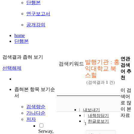
단행본
연구보고서
공개강의
home
단행본
검색결과 좁혀 보기
연관
발행기관 : 홍
검색키워드
검색
익대학교 북
선택해제
어 추
스힐
천
(검색결과
1
건)
좁혀본 항목 보기순
이 검
서
색어
로 많
검색량순
이 본
내보내기
가나다순
자료
내책장담기
저자
한글로보기
1
Serway,