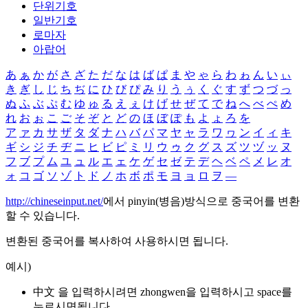
단위기호
일반기호
로마자
아랍어
あ
ぁ
か
が
さ
ざ
た
だ
な
は
ば
ぱ
ま
や
ゃ
ら
わ
ゎ
ん
い
ぃ
き
ぎ
し
じ
ち
ぢ
に
ひ
び
ぴ
み
り
う
ぅ
く
ぐ
す
ず
つ
づ
っ
ぬ
ふ
ぶ
ぷ
む
ゆ
ゅ
る
え
ぇ
け
げ
せ
ぜ
て
で
ね
へ
べ
ぺ
め
れ
お
ぉ
こ
ご
そ
ぞ
と
ど
の
ほ
ぼ
ぽ
も
よ
ょ
ろ
を
ア
ァ
カ
サ
ザ
タ
ダ
ナ
ハ
バ
パ
マ
ヤ
ャ
ラ
ワ
ヮ
ン
イ
ィ
キ
ギ
シ
ジ
チ
ヂ
ニ
ヒ
ビ
ピ
ミ
リ
ウ
ゥ
ク
グ
ス
ズ
ツ
ヅ
ッ
ヌ
フ
ブ
プ
ム
ユ
ュ
ル
エ
ェ
ケ
ゲ
セ
ゼ
テ
デ
ヘ
ベ
ペ
メ
レ
オ
ォ
コ
ゴ
ソ
ゾ
ト
ド
ノ
ホ
ボ
ポ
モ
ヨ
ョ
ロ
ヲ
―
http://chineseinput.net/
에서 pinyin(병음)방식으로 중국어를 변환
할 수 있습니다.
변환된 중국어를 복사하여 사용하시면 됩니다.
예시)
中文 을 입력하시려면
zhongwen
을 입력하시고 space를
누르시면됩니다.