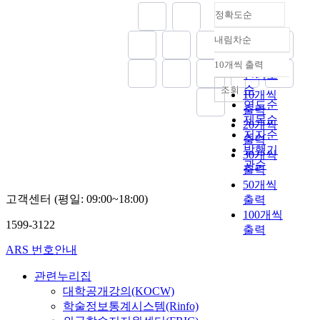
s
and strategic role of
filial piety and
1
d
shows the
balanced national
운
관이나 다른 지역
림
정확도순
s
Honam righteous
royalty, integrity
9
J
followings. First,
development of
데
의병과 협력하지 않
의
o
army. It is needed to
and fidelity, uniting
0
o
Honamjeoluirok
Korea. Besides, the
한
고 인조가 있던 남
구
내림차순
정확도
r
inspect authenticity
knowledge and
8
s
recorded some 30
cultivation of
사
한산성을 향해 나아
심
S
순
of the present
conduct were
년
e
percentage of
regional
10개씩 출력
람
하는 것이 일차적인
적
내림차순
o
인기도
historical records
succeeded to the
1
o
people contained in
competitiveness
으
주요 목표였다. 왕
역
n
순
조회
with discovery of
Righteous Army as
월
n
Nammunchang’uiro
through
로
10개씩
이 있는 남한산성
할
g
연도순
historical
Jangseong Namun
부
,
k(南門倡義錄) in
enlightening the
평
보위가 주요한 기치
출력
을
J
제목순
documents about
Changui(長城南門
터
t
their accounts of the
strength of people in
생
가 된 셈이다. 화의
20개씩
했
e
저자순
the righteous army.
倡義). Futhermore It
는
h
righteous activities
‘Honam’ area was
에
논의가 일어나고 의
출력
다
o
There are many
was realized as Ki
발행기
「
e
at Nammun of
suggested as the
걸
병이 남한산성에 들
.
30개씩
n
unclear ones among
Jeong-Jin’s
의
r
관순
Jangseong(長城)
shortcut to the
쳐
어가지 못하자 다른
채
출력
g
the previous
expulsion of
보
e
region in Japan’s
society free from
절
지역 의병과 달리
용
50개씩
H
historical records to
wickedness theory,
」
g
1592 Invasion of
such a distorted
의
곧 해산한 것도 그
신
고객센터 (평일: 09:00~18:00)
출력
y
be utilized by
his disciples’ socio-
난
u
Korea. Second,
recognition. And
를
와 관련이 있지 않
의
100개씩
u
history researchers.
economic
을
l
Honamjeoluirok
finally, the necessity
실
나 여겨진다. 신적
1599-3122
기
출력
n
So it is also
reformation and
따
a
contained the
to promote the
천
도는 출정 도중에도
우
p
ARS 번호안내
necessary to review
Righteous Army in
로
r
almost same number
Observance of
했
정국의 상황을 끊임
만
l
critically the
the late Joseon
두
f
of the righteous
Public Order was
다
없이 접하였으며,
초
a
관련누리집
foregone research
Dynasty. Therefore
고
o
people as
proposed to improve
.
오랑캐인 청과 화의
상
y
대학공개강의(KOCW)
achievement
it is no exaggerating
의
r
Honammouirok(湖
the local image. It
그
는 불가하다는 입장
화
e
학술정보통계시스템(Rinfo)
through the
to say that
병
c
南募義錄) did in
would take the
는
을 견지하였다. 결
는
d