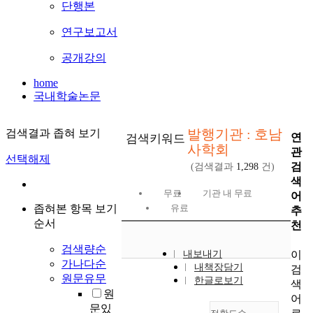
단행본
연구보고서
공개강의
home
국내학술논문
발행기관 : 호남
검색결과 좁혀 보기
연
검색키워드
사학회
관
선택해제
검
(검색결과
1,298
건)
색
무료
기관 내 무료
어
좁혀본 항목 보기
유료
추
순서
천
검색량순
이
내보내기
가나다순
내책장담기
검
원문유무
한글로보기
색
원
어
문있