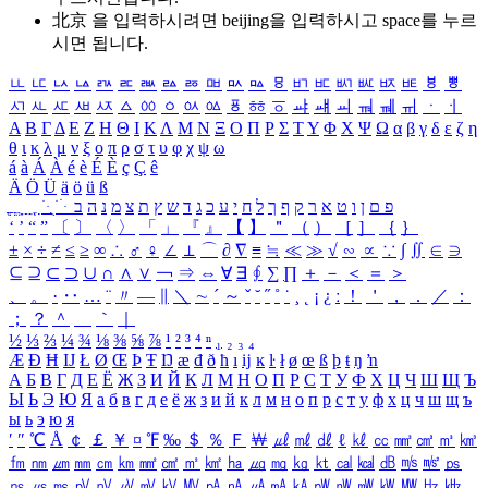
北京 을 입력하시려면
beijing
을 입력하시고 space를 누르
시면 됩니다.
ㅥ
ㅦ
ㅧ
ㅨ
ㅩ
ㅪ
ㅫ
ㅬ
ㅭ
ㅮ
ㅯ
ㅰ
ㅱ
ㅲ
ㅳ
ㅴ
ㅵ
ㅶ
ㅷ
ㅸ
ㅹ
ㅺ
ㅻ
ㅼ
ㅽ
ㅾ
ㅿ
ㆀ
ㆁ
ㆂ
ㆃ
ㆄ
ㆅ
ㆆ
ㆇ
ㆈ
ㆉ
ㆊ
ㆋ
ㆌ
ㆍ
ㆎ
Α
Β
Γ
Δ
Ε
Ζ
Η
Θ
Ι
Κ
Λ
Μ
Ν
Ξ
Ο
Π
Ρ
Σ
Τ
Υ
Φ
Χ
Ψ
Ω
α
β
γ
δ
ε
ζ
η
θ
ι
κ
λ
μ
ν
ξ
ο
π
ρ
σ
τ
υ
φ
χ
ψ
ω
á
à
Á
À
é
è
É
È
ç
Ç
ê
Ä
Ö
Ü
ä
ö
ü
ß
ְ
ֳ
ֲ
ֱ
ָ
ַ
ֵ
ֶ
ִ
ֹ
ּ
ֻ
ׂ
ׁ
ּ
ב
ה
נ
מ
צ
ת
ץ
ש
ד
ג
כ
ע
י
ח
ל
ך
ף
ק
ר
א
ט
ו
ן
ם
פ
‘
’
“
”
〔
〕
〈
〉
「
」
『
』
【
】
＂
（
）
［
］
｛
｝
±
×
÷
≠
≤
≥
∞
∴
♂
♀
∠
⊥
⌒
∂
∇
≡
≒
≪
≫
√
∽
∝
∵
∫
∬
∈
∋
⊆
⊇
⊂
⊃
∪
∩
∧
∨
￢
⇒
⇔
∀
∃
∮
∑
∏
＋
－
＜
＝
＞
、
。
·
‥
…
¨
〃
―
∥
＼
∼
´
～
ˇ
˘
˝
˚
˙
¸
˛
¡
¿
ː
！
＇
，
．
／
：
；
？
＾
＿
｀
｜
½
⅓
⅔
¼
¾
⅛
⅜
⅝
⅞
¹
²
³
⁴
ⁿ
₁
₂
₃
₄
Æ
Ð
Ħ
Ĳ
Ł
Ø
Œ
Þ
Ŧ
Ŋ
æ
đ
ð
ħ
ı
ĳ
ĸ
ŀ
ł
ø
œ
ß
þ
ŧ
ŋ
ŉ
А
Б
В
Г
Д
Е
Ё
Ж
З
И
Й
К
Л
М
Н
О
П
Р
С
Т
У
Ф
Х
Ц
Ч
Ш
Щ
Ъ
Ы
Ь
Э
Ю
Я
а
б
в
г
д
е
ё
ж
з
и
й
к
л
м
н
о
п
р
с
т
у
ф
х
ц
ч
ш
щ
ъ
ы
ь
э
ю
я
′
″
℃
Å
￠
￡
￥
¤
℉
‰
＄
％
Ｆ
￦
㎕
㎖
㎗
ℓ
㎘
㏄
㎣
㎤
㎥
㎦
㎙
㎚
㎛
㎜
㎝
㎞
㎟
㎠
㎡
㎢
㏊
㎍
㎎
㎏
㏏
㎈
㎉
㏈
㎧
㎨
㎰
㎱
㎲
㎳
㎴
㎵
㎶
㎷
㎸
㎹
㎀
㎁
㎂
㎃
㎄
㎺
㎻
㎽
㎾
㎿
㎐
㎑