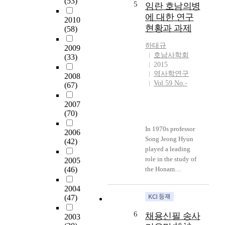
(53)
ui-byeongs in
5
임란 호남의병
말
정리, 수록하였다고
and negative
Honam and
에 대한 연구
호
2010
말할 수 있을 것이
recognition thereof.
Yongnam area.
현황과 과제
(58)
남
다. ③ 1627년의 후
Different from the
Shin’s diary is
의
금의 침입(정묘호
administrative
mainly about the
하태규
2009
병
란) 때의 창의사를
district denominated
situation at that
호남사학회
(33)
연
다룬 『정묘거의
as ‘Jeonrado (全羅
time, also briefly
2015
구
록』과 비교해 보
道)’*, the region of
depicting guerrilla
역사학연구
2008
나
면, 『호남절의록』
‘Honam’ as an
component and
Vol.59 No.-
(67)
그
에는 정묘년 거의
emotionally defined
training. Shin’s force
의
사적이 있는 사람들
zone was
was located in Ui-
2007
역
총 수의 약 36%,
established in the
seong and quite
(70)
사
『정묘거의록』에
16thcentury.Sinceth
massive. It’s main
In 1970s professor
인
는 약 76%의 비율로
eearlyageofJoseon(
objective was to
2006
Song Jeong Hyun
식
입록되어 있다고 할
朝鮮) dynasty, lots
(42)
reach
played a leading
등
수 있다. 이를 보면
of Confucian
Namhansanseong(th
role in the study of
을
2005
『호남절의록』과
scholars who kept
e refuge of Joseon
(46)
the Honam
서
『정묘거의록』 모
the fidelity to
King, In-jo)
righteous army
술
두 不完하지만,
respective principles
independently and
2004
during the
할
『호남절의록』이
have been chosen
secure it. The
(47)
Imjinwaeran and
때
특히 누락된 인물이
this area; and the
objective is partly
professor Jo Won
부
더 많다고 할 수 있
image of remoteness
the reason for their
6
채용신필 송사
2003
Rae has led the
분
다. ④ 1636년의 청
of this area placed
early dismissal right