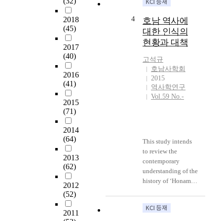
(32)
한
음과 같았다. ① 임
horan, the second
사
진왜란 당시 장성
war occurred from
4
2018
호남 역사에
료
남문에서 창의한 사
Ching’s invasion.
(45)
대한 인식의
이
적을 다룬 『남문창
Shin, Jeok-do and
현황과 대책
다
의록』 과 비교해
Jo, Su-seong were
2017
.
보면, 『호남절의
guerrilla leaders at
(40)
고석규
지
록』은 남문창의의
that time. Their
호남사학회
금
사적이 있는 인물의
diary deal with
2016
2015
까
30% 정도 밖에 정리
(41)
various aspect of ui-
역사학연구
지
하지 않은 셈이라고
byeong(Guerrilla
Vol.59 No.-
황
2015
할 수 있다. ② 이괄
force), from the
(71)
현
의 난 때의 거의 사
beginning to the
의
적을 정리한 『호남
end of their guerrilla
2014
호
모의록』괴 비교하
force. Their diary
(64)
남
면 양서가 엇비슷하
This study intends
tell the reason and
의
게 보인다. 그러나
to review the
process why they
2013
병
양서 중에 서로 일
contemporary
created the guerrilla
(62)
인
치하는 인물은 100
understanding of the
force, what were the
식
명에 지나지 않아
history of ‘Honam’
components of the
2012
연
『호남절의록』은
and examines the
guerrilla force and
(52)
구
거의의 사적이 있는
ways to resolve
its activity. Also,
는
인물의 68%, 『호남
problems associated
difference between
2011
한
모의록』은 61%를
with the distorted