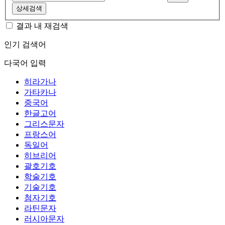
상세검색
결과 내 재검색
인기 검색어
다국어 입력
히라가나
가타카나
중국어
한글고어
그리스문자
프랑스어
독일어
히브리어
괄호기호
학술기호
기술기호
첨자기호
라틴문자
러시아문자