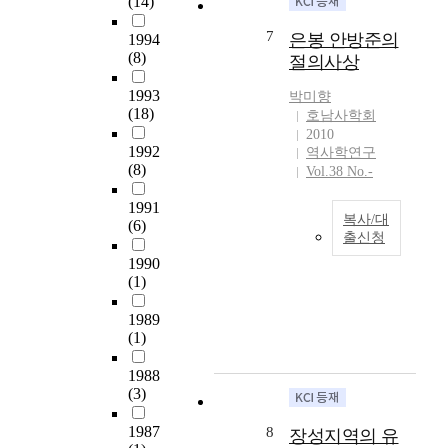
(14)
there is necessity to
았
에는 총 인원의 62%
of this place have
the other force.
이
stipulate more
다
정도, 『은봉창의
been organized with
Because of his
제
7
은봉 안방준의
1994
clearly the concept
,
록』은 28% 정도가
emotions of
background, his
작
(8)
절의사상
and the substance of
따
정리되어 있는 셈이
alienation,
troop didn’t get
한
the Honam
라
라고 말할 수 있지
resistance, and
assistance from
송
1993
박미향
righteous army in
서
만, 이 둘은 각기의
discontent. And, due
other troops. That is
사
(18)
호남사학회
the Imjinwaeran. For
본
의진사를 중심으로
to the abundance of
the reason why his
기
2010
this, it is necessary
연
정리한 것인 때문에
natural resources
troop had to be a
우
1992
역사학연구
to examine more
구
이처럼 비교하여 수
from wide flat fields,
minor force,
만
(8)
Vol.38 No.-
closely about the
에
치를 제시하는 것은
the place also called
regardless of the
의
hierarchy in the
서
타당하지 않은 검토
a place of art and
troop’s outstanding
1991
초
복사/대
leadership class of
는
라고도 할 수 있다.
inherited many
(6)
organization and
상
출신청
the Honam

그런데 『호남절의
subject matters of
personnel. Shin’s
화
righteous army, the
매
1990
록』에는 『병자창
traditional art
본
and Jo’s objective
를
(1)
members of army as
천
의록』과 『은봉창
ripened by the
논
was not for
통
the root of combat
야
의록』에 보이는 거
allowance and
문
coordinated battle.
해
1989
power, army
록
의의 지휘부에 속한
quality of life. In
은
Shin’s troop swiftly
호
(1)
incentive policy and

다고 볼 수 있는 인
addition, the area of
붕
moved toward
남
control plan as the
을
물들이 많이 누락되
‘Honam’ is also
당
Namhansanseong
지
1988
countermeasure of
중
어 있다. 이처럼 지
described in
과
and Jo’s troop
역
(3)
war, and as a result,
심
휘부의 많은 인물들
authorized official
양
concentrated on
유
the problem from
으
이 누락된 까닭이
textbooks of Korean
란
preparation. Jo’s
림
1987
8
장성지역의 유
transmutation of the
로
무엇인지도 궁금하
History for high
이
troop sometimes
들