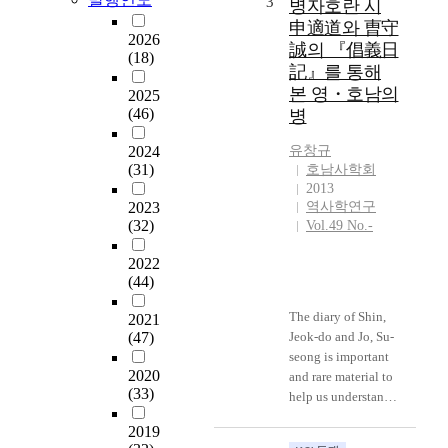
3
병자호란 시
은
가?”라는 문제에 초
申適道와 曺守
한
점을 두고 연구를
2026
誠의 『倡義日
말
수행하였다. 방법으
(18)
記』를 통해
호
론 이른바 5난사중
본 영・호남의
남
2025
의 몇 사건에 관해
(46)
의
병
출판된 몇 자료들에
병
수록된 인물들과
2024
유창규
연
『호남절의록』의
(31)
호남사학회
구
해당 사건의 수록인
2013
에
물들을 서로 비교해
2023
역사학연구
있
보았다. 아울러
(32)
Vol.49 No.-
어
『호남절의록』의
서
서지적 부분의 문제
2022
반
로서 저자·출판년·
(44)
드
참고 자료 등에 대
시
해서도 의문을 제기
The diary of Shin,
2021
언
하고 검토해 보았
(47)
Jeok-do and Jo, Su-
급
다. 『호남절의록』
seong is important
되
2020
의 수록인물들과 여
and rare material to
(33)
는
타 『절의록』류에
help us understand
중
수록된 인물들을 비
the guerrilla force
2019
요
교해 본 결과는 다
during Byeongja-