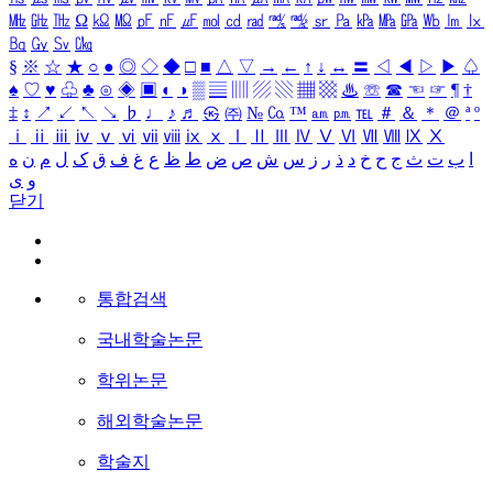
㎒
㎓
㎔
Ω
㏀
㏁
㎊
㎋
㎌
㏖
㏅
㎭
㎮
㎯
㏛
㎩
㎪
㎫
㎬
㏝
㏐
㏓
㏃
㏉
㏜
㏆
§
※
☆
★
○
●
◎
◇
◆
□
■
△
▽
→
←
↑
↓
↔
〓
◁
◀
▷
▶
♤
♠
♡
♥
♧
♣
⊙
◈
▣
◐
◑
▒
▤
▥
▨
▧
▦
▩
♨
☏
☎
☜
☞
¶
†
‡
↕
↗
↙
↖
↘
♭
♩
♪
♬
㉿
㈜
№
㏇
™
㏂
㏘
℡
＃
＆
＊
＠
ª
º
ⅰ
ⅱ
ⅲ
ⅳ
ⅴ
ⅵ
ⅶ
ⅷ
ⅸ
ⅹ
Ⅰ
Ⅱ
Ⅲ
Ⅳ
Ⅴ
Ⅵ
Ⅶ
Ⅷ
Ⅸ
Ⅹ
ا
ب
ت
ث
ج
ح
خ
د
ذ
ر
ز
س
ش
ص
ض
ط
ظ
ع
غ
ف
ق
ک
ل
م
ن
ه
و
ی
닫기
통합검색
국내학술논문
학위논문
해외학술논문
학술지