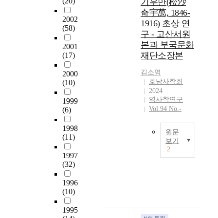
(20)
기우만(松沙
study since.
적
나라의 침입(병자호
distant from central
after their failure to
奇宇萬, 1846-
Recently quite a
으
란) 때의 창의사를
government far
secure it. Shin
2002
1916) 초상 연
number of
로
다룬 자료에는 두가
away has been
strongly opposed to
(58)
구 - 고산서원
researchers has
서
지가 있는데, 이흥
consolidated by the
the truce. His troop
announced many
술
본과 부국문화
발 등 5현의 의진(義
choice of this area as
was completely
2001
products of their
되
陣)을 중심으로 정
a place for exile. It
재단소장본
(17)
relied on the
studies with a high
었
리한 『병자창의
has been understood
Confucian theory of
profile about the
김소영
을
2000
록』과, 은봉 안방
that the inclination
expulsing barbaric
호남사학회
(10)
Imjinwaeran. The
뿐
준의 의진을 중심으
of people residing in
outlanders. Jo’s
2024
facet and the feature
직
로 정리한 『은봉창
this area ­ a
diary depicts the
역사학연구
1999
of the Honam
접
의록』이다. 이 두
hometown of justice ­
enlistment of
Vol.94 No.-
(6)
righteous army have
적
자료의 수록 인물들
represented as the
guerrillas and
been revealed in
인
과 『호남절의록』
images of fidelity,
supply, training
1998
some degree
연
과를 비교해 보면
criticism, and
원문
content and troop
(11)
through such
구
보기
『호남절의록』에
activism was
movement in detail.
2
studies. But it would
는
병자년의 거의 사적
attributable to the
Jo’s background as a
본
1997
seem that there are
이
이 있는 인물로 입
background of
minority gentry
연
(32)
some assignment
루
록된 인원은 병자거
building the Honam
affected the whole
구
that should be
어
의 사적이 있는 총
Confucian scholars;
process of his
1996
는
reviewed in several
지
인원의 30%정도에
and the other images
(10)
guerrilla force. He
채
ways. It is
지
불과한 수효가 된
of people associated
stressed training
용
considered that
않
1995
다. 『병자창의록』
with the remoteness
which didn’t rely on
신