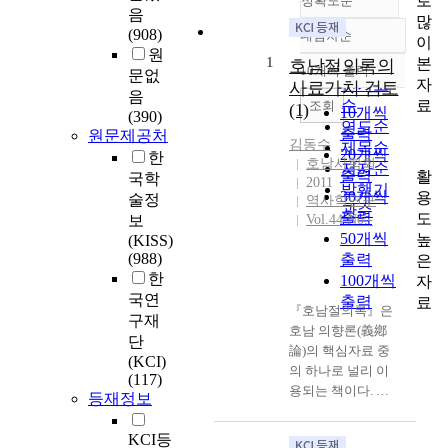
로
정확도순
음
많
(908)
내림차순
이
정확도
원
1
본
순
호남절의록의
10개씩 출력
문없
내림차순
자
인기도
사료가치 검토
음
료
순
조회
(1)
10개씩
(390)
연도순
출력
원문제공처
김동수
제목순
20개씩
한
호남사학회
저자순
출력
활
국학
2011
발행기
30개씩
용
술정
역사학연구
관순
출력
도
보
Vol.44 No.-
50개씩
높
(KISS)
(988)
출력
은
한
100개씩
자
국연
출력
료
『호남절의록』은
구재
호남 의향론(義鄕
단
論)의 핵심자료 중
(KCI)
의 하나로 널리 이
(117)
용되는 책이다. 그
등재정보
러므로 이 자료를
이용하여 여러 국난
KCI등