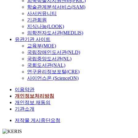
외국학술지지원센터(FRIC)
verification of the
Confucian tradition
의
e
their accounts of the
people long time
양
국 그가 의병을 해
1
a
historical
and the
활
s
학술관계분석서비스(SAM)
righteous activities
and efforts to be free
란
산한 채 홀로 남한
9
l
documents related
characteristic in
동
o
사서커뮤니티
in the time of Yi
from such a
이
산성 들어간 것도
1
e
with the righteous
Jangseong region
상
f
Kwal’s(李适)
distorted
발
기관회원
화의의 불가함을 피
6
a
army. 임진왜란기
was a model of
을
J
Revolt. In addition,
understanding of
생
지식나눔(LOOK)
력하기 위함이었을
년
d
호남의병에 대한 연
Confucianism in
자
o
while taking into
‘Honam’ area.
했
것이다. 그의 의병
의학전자도서관(MEDLIS)
1
i
구는 1970년대 송정
Honam province. It
세
s
account the fact that
Nevertheless, the
을
진은 성리학적 명분
유관기관 사이트
0
n
현교수가 선구적 역
also had a same way
하
e
the people
regional
때
과 화이론에 철저하
월
교육부(MOE)
g
할을 하였고, 1980
of the general stream
게
o
commonly recorded
cooperation would
직
게 기대고 있었다.
에
국립장애인도서관(NLD)
r
년대부터 조원래 교
of the thinking
기
n
in the two books
be an imperative
접
조수성의 일지는 의
제
국립중앙도서관(NL)
o
수가 주도하여 왔
world in Joseon. 이
록
c
numbered 100, we
choice for the
의
병을 모집과 군수물
자
국회도서관(NAL)
l
다. 최근 임진왜란
글은 호남 유학의
하
o
can say that the
people in this area
병
자를 확보하는 과
들
연구윤리정보포털(CRE)
e
에 대한 관심이 높
형성과 발전 과정의
였
u
former recorded 68
to be living in the
에
정, 그리고 훈련 내
과
사이언스온 (ScienceON)
i
아지면서 여러 연구
전형이라고 할 정도
다
l
percentage of the
future of ‘Honam’
참
용과 진격 과정을
문
n
자들이 많은 연구성
로 그 모습을 잘 보
.
d
righteous people
area fair and from
여
자세하게 기록하고
인
이용약관
t
과를 발표하였다 이
여주고 있는 장성지
이
n
while the latter
regional
해
있다. 서인 중심의
들
개인정보처리방침
h
러한 연구를 통하여
역의 유학 전통과
책
o
recorded 61
discrimination. *
절
호남 정서와 서인으
의
개인정보 재동의
e
호남의 의병의 양상
그 특징을 살펴본
에
t
percentage of the
The name originally
의
로부터 엄청난 수난
요
기관소개
s
과 특성이 어느 정
것이다. 장성지역의
는
s
righteous people in
denotes the
정
을 당하였던 동인
구
t
도 밝혀졌다. 그렇
유학은 약간의 차이
의
l
the same Revolt.
province embracing
신
가계 출신이라는 점
로
저작물 게시중단요청
u
지만 아직 몇가지
가 없지 않았으나
병
o
Third, more people
the cities of Jeon-ju
을
이 조수성의 의병
채
d
측면에서 검토되어
전체 호남 유학의
의
w
were left off
and Rah-ju placed
드
거의 과정에 작용하
용
y
야할 과제가 남아
흐름에서 크게 벗어
활
t
Honamjeoluirok
south-west region of
러
였으며, 조수성은
신