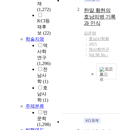
(國難)시기에 호남
재
지방의 모의(募義)
(1,272)
2
한말 황현의
활동의 양상이나 경
호남의병 기록
향 등을 여러 가지
KCI등
과 인식
로 분석해내는 연구
재후
들이 이루어지기도
보
(22)
김은영
하였다. 그런데
학술지명
호남사학회
『호남절의록』의
2025
역
기사 내용 중에는
역사학연구
사학
사실과는 다른 잘못
Vol.98 No.-
연구
된 내용이 꽤 있는
(1,296)
것으로 의심된다.
전
원문
『호남절의록』의
보기
남사
사료 가치를 검토하
학
(1)
황
기 위한 방법으로는
현
호
몇 가지가 있겠으나
의
남사
필자는 현재의 여러

형편 등을 고려하여
학
(1)
매
우선 “『호남절의
주제분류
천
록』에서 다룬 이른
인
야
바 5난사에 관련된
문학
록
인물들이 얼마나 누
(1,298)

락없이 수록되었는
발행연도