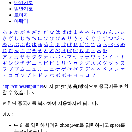
단위기호
일반기호
로마자
아랍어
あ
ぁ
か
が
さ
ざ
た
だ
な
は
ば
ぱ
ま
や
ゃ
ら
わ
ゎ
ん
い
ぃ
き
ぎ
し
じ
ち
ぢ
に
ひ
び
ぴ
み
り
う
ぅ
く
ぐ
す
ず
つ
づ
っ
ぬ
ふ
ぶ
ぷ
む
ゆ
ゅ
る
え
ぇ
け
げ
せ
ぜ
て
で
ね
へ
べ
ぺ
め
れ
お
ぉ
こ
ご
そ
ぞ
と
ど
の
ほ
ぼ
ぽ
も
よ
ょ
ろ
を
ア
ァ
カ
サ
ザ
タ
ダ
ナ
ハ
バ
パ
マ
ヤ
ャ
ラ
ワ
ヮ
ン
イ
ィ
キ
ギ
シ
ジ
チ
ヂ
ニ
ヒ
ビ
ピ
ミ
リ
ウ
ゥ
ク
グ
ス
ズ
ツ
ヅ
ッ
ヌ
フ
ブ
プ
ム
ユ
ュ
ル
エ
ェ
ケ
ゲ
セ
ゼ
テ
デ
ヘ
ベ
ペ
メ
レ
オ
ォ
コ
ゴ
ソ
ゾ
ト
ド
ノ
ホ
ボ
ポ
モ
ヨ
ョ
ロ
ヲ
―
http://chineseinput.net/
에서 pinyin(병음)방식으로 중국어를 변환
할 수 있습니다.
변환된 중국어를 복사하여 사용하시면 됩니다.
예시)
中文 을 입력하시려면
zhongwen
을 입력하시고 space를
누르시면됩니다.