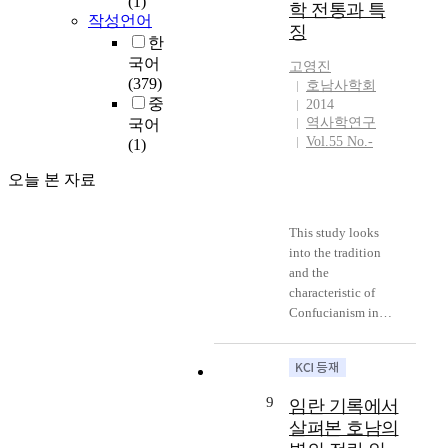
(1)
학 전통과 특
righteous army etc.
황
다. 이처럼 매우 단
school students as
라
participated in the
의
작성언어
징
It is necessary to
현
순하고 거칠게 『호
the hometown of
는
coordinated battle
초
한
reexamine the start
의
남절의록』과 5난
traditional art and
위
but its main focus
상
국어
고영진
and character about
호
사관련 일부 자료에
justice; and as a
기
was independent
제
(379)
호남사학회
the uprising of the
남
의 수록 인물들의
leader of
상
battle. Shin and Jo’s
작
중
2014
Honam righteous
의
수효를 비교해 보는
democratization in
황
minor background
배
역사학연구
국어
army. In the early
병
작업을 수행한 결과
contemporary
속
as a Nam-in fraction
경
Vol.55 No.-
(1)
Imjinwaeran the
에
자료에 따라 비율에
history. There is no
에
was the reason why
과
action of the
대
는 차이가 있으나
difference between
서
they couldn’t be the
오늘 본 자료
그
righteous army in
한
어쨌든 『호남절의
the viewpoint of
節
main guerrilla force.
양
Honam started with
기
록』에 매우 많은
positive recognition
義
인조 14년(1636) 청
상
Royal guards in
This study looks
록
누락이 있음을 확인
of the people
사
의 침략으로 병자호
을
Honam at nearly the
into the tradition
과
해 볼 수 있었다. 인
residing in the area
상
란이 발생하였다.
다
same time and was
and the
인
물들이 대거 누락되
of ‘Honam’ seeing
을
가까스로 남한산성
각
founded for the
characteristic of
식
어 있는 것은 『호
history and that of
강
으로 피한 인조는
도
loyalty to the king
Confucianism in
을
남절의록』의 자료
the descriptions of
화
의병을 일으키도록
로
in national crisis of
Jangseong Region.
구
수집과 정리가 매우
the history in such
해
하였으며, 이에 호
고
‘being taken capital
Confucianism in
체
부족한 데서 ...
text books.
국
응하여 각 지역에서
찰
city and royal refuge
Jangseong region is
적
Honamjeoluirok is
However, the
난
의병이 일어났지만
하
from the palace’.
not much different
으
widely used as one
distorted image and
을
그 성과는 크지 않
고
9
임란 기록에서
However there was
from the stream of
로
of primary historical
recognition of the
극
았다. 그나마 병자
자
살펴본 호남의
the crisis because of
Confucianism in
살
materials for Honam
area of ‘Honam’ is
복
호란 시 의병의 조
한