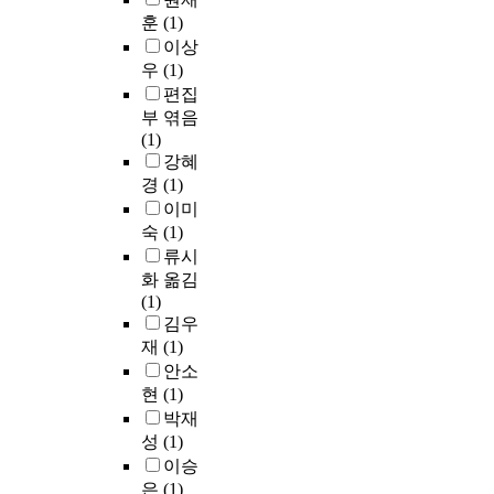
훈
(1)
이상
우
(1)
편집
부 엮음
(1)
강혜
경
(1)
이미
숙
(1)
류시
화 옮김
(1)
김우
재
(1)
안소
현
(1)
박재
성
(1)
이승
은
(1)