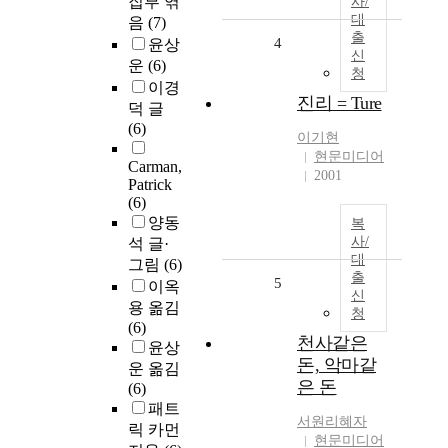
집부 엮
사/
대
음
(7)
출
4
윤상
신
운
(6)
청
이경
진리 = Ture
덕 글
(6)
이기현
현문미디어
Carman,
2001
Patrick
(6)
양동
복
사/
석 글·
대
그림
(6)
출
5
이옥
신
용 옮김
청
(6)
천사같은
윤상
돈, 악마같
운 옮김
은 돈
(6)
패트
서원리혜자
릭 카먼
현문미디어