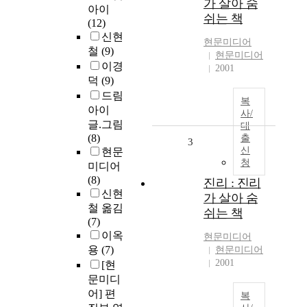
가 살아 숨
아이
쉬는 책
(12)
신현
현문미디어
철
(9)
현문미디어
이경
2001
덕
(9)
드림
복
아이
사/
글.그림
대
(8)
출
3
신
현문
청
미디어
(8)
진리 : 진리
신현
가 살아 숨
철 옮김
쉬는 책
(7)
이옥
현문미디어
용
(7)
현문미디어
2001
[현
문미디
어] 편
복