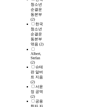
청소년
순결운
동본부
(2)
한국
청소년
순결운
동본부
엮음
(2)
Albert,
Stefan
(2)
슈테
판 알버
트 지음
(2)
서윤
정 공역
(2)
공용
한자 자