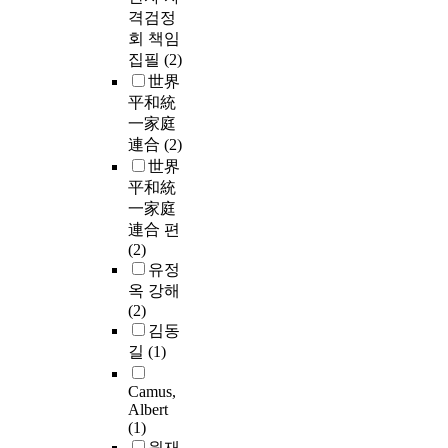
격검정
회 책임
집필
(2)
世界
平和統
一家庭
連合
(2)
世界
平和統
一家庭
連合 편
(2)
유정
옥 강해
(2)
김동
길
(1)
Camus,
Albert
(1)
원재