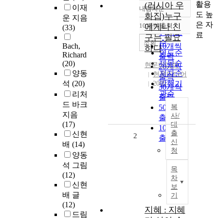
활용
(러시아 우
이재
내림차순
정확도
도 높
화집)누구
운 지음
순
은 자
10개씩 출력
에게나 친
(33)
내림차순
인기도
료
구는 필요
순
조회
Bach,
10개씩
하다
연도순
Richard
출력
제목순
(20)
현문미디어
20개씩
양동
저자순
현문미디어
출력
석
(20)
발행기
2005
30개씩
관순
리처
출력
드 바크
50개씩
복
지음
사/
출력
(17)
대
100개씩
출
신현
2
출력
신
배
(14)
청
양동
석 그림
목
(12)
차
신현
보
배 글
기
(12)
지혜 : 지혜
드림