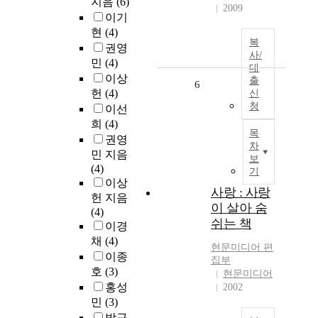
지음
(6)
2009
이기
현
(4)
복
권영
사/
민
(4)
대
이상
출
6
헌
(4)
신
청
이선
희
(4)
목
권영
차
민 지음
보
(4)
기
이상
사랑 : 사랑
헌 지음
이 살아 숨
(4)
쉬는 책
이경
채
(4)
현문미디어 편
이종
집부
호
(3)
현문미디어
홍성
2002
민
(3)
박규