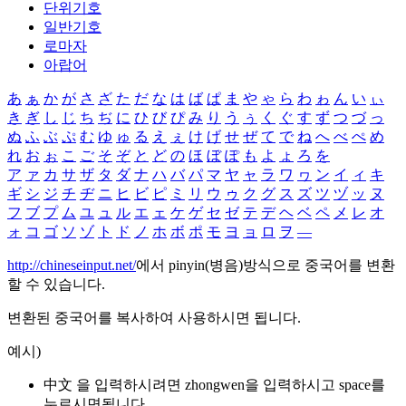
단위기호
일반기호
로마자
아랍어
あ
ぁ
か
が
さ
ざ
た
だ
な
は
ば
ぱ
ま
や
ゃ
ら
わ
ゎ
ん
い
ぃ
き
ぎ
し
じ
ち
ぢ
に
ひ
び
ぴ
み
り
う
ぅ
く
ぐ
す
ず
つ
づ
っ
ぬ
ふ
ぶ
ぷ
む
ゆ
ゅ
る
え
ぇ
け
げ
せ
ぜ
て
で
ね
へ
べ
ぺ
め
れ
お
ぉ
こ
ご
そ
ぞ
と
ど
の
ほ
ぼ
ぽ
も
よ
ょ
ろ
を
ア
ァ
カ
サ
ザ
タ
ダ
ナ
ハ
バ
パ
マ
ヤ
ャ
ラ
ワ
ヮ
ン
イ
ィ
キ
ギ
シ
ジ
チ
ヂ
ニ
ヒ
ビ
ピ
ミ
リ
ウ
ゥ
ク
グ
ス
ズ
ツ
ヅ
ッ
ヌ
フ
ブ
プ
ム
ユ
ュ
ル
エ
ェ
ケ
ゲ
セ
ゼ
テ
デ
ヘ
ベ
ペ
メ
レ
オ
ォ
コ
ゴ
ソ
ゾ
ト
ド
ノ
ホ
ボ
ポ
モ
ヨ
ョ
ロ
ヲ
―
http://chineseinput.net/
에서 pinyin(병음)방식으로 중국어를 변환
할 수 있습니다.
변환된 중국어를 복사하여 사용하시면 됩니다.
예시)
中文 을 입력하시려면
zhongwen
을 입력하시고 space를
누르시면됩니다.