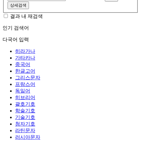
상세검색
결과 내 재검색
인기 검색어
다국어 입력
히라가나
가타카나
중국어
한글고어
그리스문자
프랑스어
독일어
히브리어
괄호기호
학술기호
기술기호
첨자기호
라틴문자
러시아문자