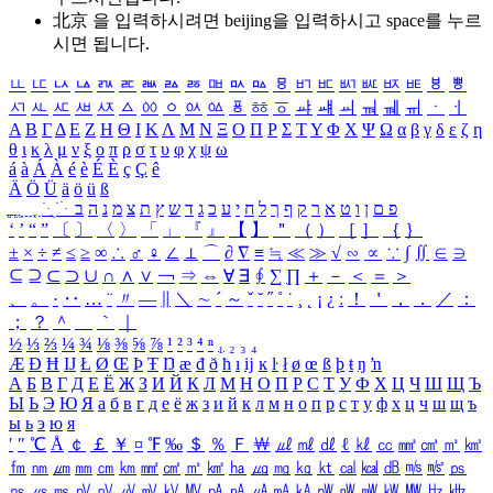
北京 을 입력하시려면
beijing
을 입력하시고 space를 누르
시면 됩니다.
ㅥ
ㅦ
ㅧ
ㅨ
ㅩ
ㅪ
ㅫ
ㅬ
ㅭ
ㅮ
ㅯ
ㅰ
ㅱ
ㅲ
ㅳ
ㅴ
ㅵ
ㅶ
ㅷ
ㅸ
ㅹ
ㅺ
ㅻ
ㅼ
ㅽ
ㅾ
ㅿ
ㆀ
ㆁ
ㆂ
ㆃ
ㆄ
ㆅ
ㆆ
ㆇ
ㆈ
ㆉ
ㆊ
ㆋ
ㆌ
ㆍ
ㆎ
Α
Β
Γ
Δ
Ε
Ζ
Η
Θ
Ι
Κ
Λ
Μ
Ν
Ξ
Ο
Π
Ρ
Σ
Τ
Υ
Φ
Χ
Ψ
Ω
α
β
γ
δ
ε
ζ
η
θ
ι
κ
λ
μ
ν
ξ
ο
π
ρ
σ
τ
υ
φ
χ
ψ
ω
á
à
Á
À
é
è
É
È
ç
Ç
ê
Ä
Ö
Ü
ä
ö
ü
ß
ְ
ֳ
ֲ
ֱ
ָ
ַ
ֵ
ֶ
ִ
ֹ
ּ
ֻ
ׂ
ׁ
ּ
ב
ה
נ
מ
צ
ת
ץ
ש
ד
ג
כ
ע
י
ח
ל
ך
ף
ק
ר
א
ט
ו
ן
ם
פ
‘
’
“
”
〔
〕
〈
〉
「
」
『
』
【
】
＂
（
）
［
］
｛
｝
±
×
÷
≠
≤
≥
∞
∴
♂
♀
∠
⊥
⌒
∂
∇
≡
≒
≪
≫
√
∽
∝
∵
∫
∬
∈
∋
⊆
⊇
⊂
⊃
∪
∩
∧
∨
￢
⇒
⇔
∀
∃
∮
∑
∏
＋
－
＜
＝
＞
、
。
·
‥
…
¨
〃
―
∥
＼
∼
´
～
ˇ
˘
˝
˚
˙
¸
˛
¡
¿
ː
！
＇
，
．
／
：
；
？
＾
＿
｀
｜
½
⅓
⅔
¼
¾
⅛
⅜
⅝
⅞
¹
²
³
⁴
ⁿ
₁
₂
₃
₄
Æ
Ð
Ħ
Ĳ
Ł
Ø
Œ
Þ
Ŧ
Ŋ
æ
đ
ð
ħ
ı
ĳ
ĸ
ŀ
ł
ø
œ
ß
þ
ŧ
ŋ
ŉ
А
Б
В
Г
Д
Е
Ё
Ж
З
И
Й
К
Л
М
Н
О
П
Р
С
Т
У
Ф
Х
Ц
Ч
Ш
Щ
Ъ
Ы
Ь
Э
Ю
Я
а
б
в
г
д
е
ё
ж
з
и
й
к
л
м
н
о
п
р
с
т
у
ф
х
ц
ч
ш
щ
ъ
ы
ь
э
ю
я
′
″
℃
Å
￠
￡
￥
¤
℉
‰
＄
％
Ｆ
￦
㎕
㎖
㎗
ℓ
㎘
㏄
㎣
㎤
㎥
㎦
㎙
㎚
㎛
㎜
㎝
㎞
㎟
㎠
㎡
㎢
㏊
㎍
㎎
㎏
㏏
㎈
㎉
㏈
㎧
㎨
㎰
㎱
㎲
㎳
㎴
㎵
㎶
㎷
㎸
㎹
㎀
㎁
㎂
㎃
㎄
㎺
㎻
㎽
㎾
㎿
㎐
㎑