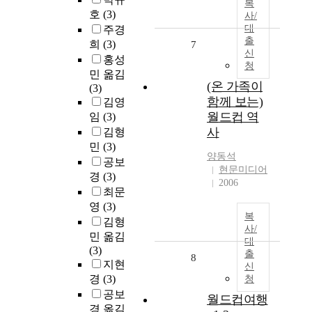
복
호
(3)
사/
대
주경
출
희
(3)
7
신
홍성
청
민 옮김
(온 가족이
(3)
함께 보는)
김영
월드컵 역
임
(3)
사
김형
민
(3)
양동석
공보
현문미디어
경
(3)
2006
최문
영
(3)
복
김형
사/
민 옮김
대
(3)
출
8
지현
신
경
(3)
청
공보
월드컵여행
경 옮김