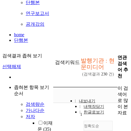
단행본
연구보고서
공개강의
home
단행본
검색결과 좁혀 보기
연관
발행기관 : 현
검색키워드
검색
문미디어
선택해제
어 추
(검색결과
230
건)
천
좁혀본 항목 보기
이 검
순서
색어
로 많
내보내기
검색량순
이 본
내책장담기
가나다순
한글로보기
자료
1
저자
이재
정확도순
운
(35)