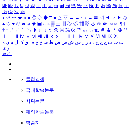
㎒
㎓
㎔
Ω
㏀
㏁
㎊
㎋
㎌
㏖
㏅
㎭
㎮
㎯
㏛
㎩
㎪
㎫
㎬
㏝
㏐
㏓
㏃
㏉
㏜
㏆
§
※
☆
★
○
●
◎
◇
◆
□
■
△
▽
→
←
↑
↓
↔
〓
◁
◀
▷
▶
♤
♠
♡
♥
♧
♣
⊙
◈
▣
◐
◑
▒
▤
▥
▨
▧
▦
▩
♨
☏
☎
☜
☞
¶
†
‡
↕
↗
↙
↖
↘
♭
♩
♪
♬
㉿
㈜
№
㏇
™
㏂
㏘
℡
＃
＆
＊
＠
ª
º
ⅰ
ⅱ
ⅲ
ⅳ
ⅴ
ⅵ
ⅶ
ⅷ
ⅸ
ⅹ
Ⅰ
Ⅱ
Ⅲ
Ⅳ
Ⅴ
Ⅵ
Ⅶ
Ⅷ
Ⅸ
Ⅹ
ا
ب
ت
ث
ج
ح
خ
د
ذ
ر
ز
س
ش
ص
ض
ط
ظ
ع
غ
ف
ق
ک
ل
م
ن
ه
و
ی
닫기
통합검색
국내학술논문
학위논문
해외학술논문
학술지