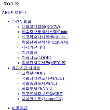
1599-3122
ARS 번호안내
관련누리집
대학공개강의(KOCW)
학술정보통계시스템(Rinfo)
외국학술지지원센터(FRIC)
학술관계분석서비스(SAM)
사서커뮤니티
기관회원
지식나눔(LOOK)
의학전자도서관(MEDLIS)
유관기관 사이트
교육부(MOE)
국립장애인도서관(NLD)
국립중앙도서관(NL)
국회도서관(NAL)
연구윤리정보포털(CRE)
사이언스온 (ScienceON)
이용약관