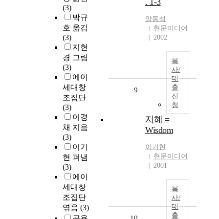
. 1-3
(3)
박규
양동석
호 옮김
현문미디어
(3)
2002
지현
경 그림
복
(3)
사/
에이
대
세대창
출
9
신
조집단
청
(3)
이경
지혜 =
채 지음
Wisdom
(3)
이기
이기현
현문미디어
현 펴냄
2001
(3)
에이
세대창
복
조집단
사/
대
엮음
(3)
출
공용
10