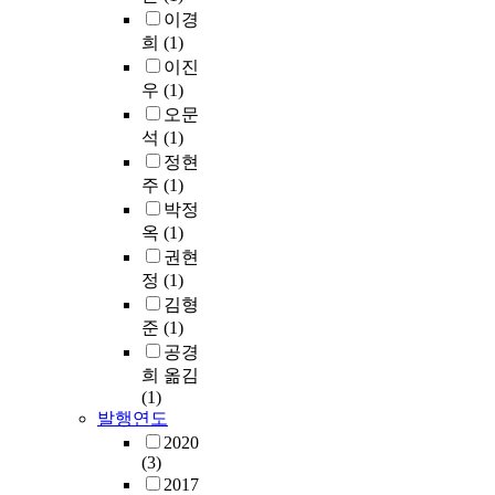
이경
희
(1)
이진
우
(1)
오문
석
(1)
정현
주
(1)
박정
옥
(1)
권현
정
(1)
김형
준
(1)
공경
희 옮김
(1)
발행연도
2020
(3)
2017