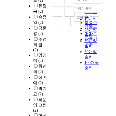
호
(2)
정확도
유정
순
10개씩 출력
내림차순
옥
(2)
인기도
손종
순
조회
10개씩
일
(2)
연도순
출력
공문
제목순
20개씩
룡
(2)
저자순
출력
발행기
주경
30개씩
관순
희 글
출력
(2)
50개씩
양경
출력
미
(2)
100개씩
황연
출력
희
(2)
정미
예
(2)
박기
묘
(2)
최문
영 그림
(2)
한국