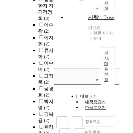
신
한자 자
청
격검정
사랑 = Love
회
(3)
이수
이기현
광
(2)
현문미디어
이지
2001
현
(2)
류시
복
화
(2)
사/
이수
대
미
(2)
출
신
고정
청
욱
(2)
공경
희
(2)
내보내기
박지
내책장담기
영
(2)
한글로보기
김복
용
(2)
정확도순
한경
내림차순