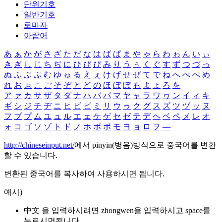
단위기호
일반기호
로마자
아랍어
あ
ぁ
か
が
さ
ざ
た
だ
な
は
ば
ぱ
ま
や
ゃ
ら
わ
ゎ
ん
い
ぃ
き
ぎ
し
じ
ち
ぢ
に
ひ
び
ぴ
み
り
う
ぅ
く
ぐ
す
ず
つ
づ
っ
ぬ
ふ
ぶ
ぷ
む
ゆ
ゅ
る
え
ぇ
け
げ
せ
ぜ
て
で
ね
へ
べ
ぺ
め
れ
お
ぉ
こ
ご
そ
ぞ
と
ど
の
ほ
ぼ
ぽ
も
よ
ょ
ろ
を
ア
ァ
カ
サ
ザ
タ
ダ
ナ
ハ
バ
パ
マ
ヤ
ャ
ラ
ワ
ヮ
ン
イ
ィ
キ
ギ
シ
ジ
チ
ヂ
ニ
ヒ
ビ
ピ
ミ
リ
ウ
ゥ
ク
グ
ス
ズ
ツ
ヅ
ッ
ヌ
フ
ブ
プ
ム
ユ
ュ
ル
エ
ェ
ケ
ゲ
セ
ゼ
テ
デ
ヘ
ベ
ペ
メ
レ
オ
ォ
コ
ゴ
ソ
ゾ
ト
ド
ノ
ホ
ボ
ポ
モ
ヨ
ョ
ロ
ヲ
―
http://chineseinput.net/
에서 pinyin(병음)방식으로 중국어를 변환
할 수 있습니다.
변환된 중국어를 복사하여 사용하시면 됩니다.
예시)
中文 을 입력하시려면
zhongwen
을 입력하시고 space를
누르시면됩니다.