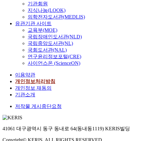
기관회원
지식나눔(LOOK)
의학전자도서관(MEDLIS)
유관기관 사이트
교육부(MOE)
국립장애인도서관(NLD)
국립중앙도서관(NL)
국회도서관(NAL)
연구윤리정보포털(CRE)
사이언스온 (ScienceON)
이용약관
개인정보처리방침
개인정보 재동의
기관소개
저작물 게시중단요청
41061 대구광역시 동구 동내로 64(동내동1119) KERIS빌딩
Copyright© KERIS. ALL RIGHTS RESERVED