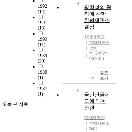
4
1992
명확성의 원
(14)
칙에 관한
헌법재판소
1991
결정
(13)
헌법재판관
1990
헌법재판소
(11)
1990
한국연구재
1989
단(NRF)
(20)
1988
원문
(1)
보기
1987
5
(1)
국민연금제
도에 대한
오늘 본 자료
판결
헌법재판관
헌법재판소
2001