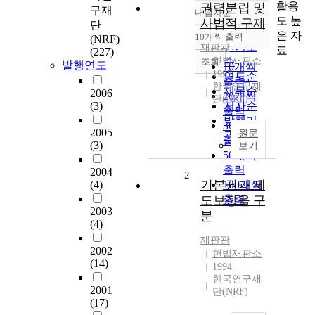
활용
권력분립 및
구재
내림차순
정확도
도 높
사법적 구제
단
순
은 자
10개씩 출력
(NRF)
내림차순
인기도
재판관
료
(227)
헌법재판소
순
조회
발행연도
10개씩
1997
연도순
출력
한국연구재
제목순
2006
20개씩
단(NRF)
(3)
저자순
출력
발행기
30개씩
2005
원문
관순
출력
(3)
보기
50개씩
출력
2004
2
기본권과 제
(4)
100개씩
도보장을 구
출력
2003
분
(4)
재판관
2002
헌법재판소
(14)
1994
한국연구재
2001
단(NRF)
(17)