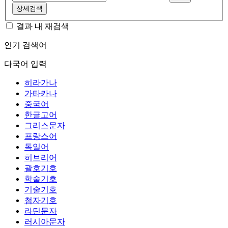
상세검색
결과 내 재검색
인기 검색어
다국어 입력
히라가나
가타카나
중국어
한글고어
그리스문자
프랑스어
독일어
히브리어
괄호기호
학술기호
기술기호
첨자기호
라틴문자
러시아문자