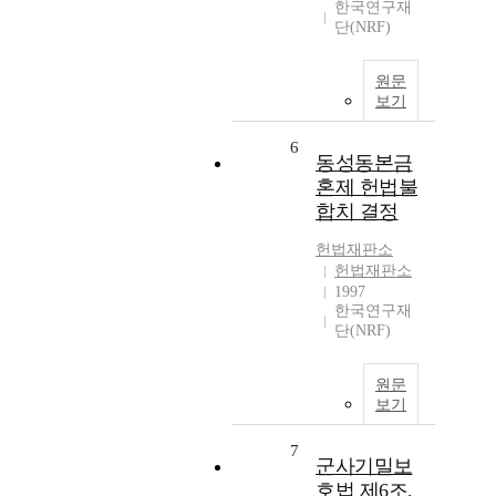
한국연구재
단(NRF)
원문
보기
6
동성동본금
혼제 헌법불
합치 결정
헌법재판소
헌법재판소
1997
한국연구재
단(NRF)
원문
보기
7
군사기밀보
호법 제6조,