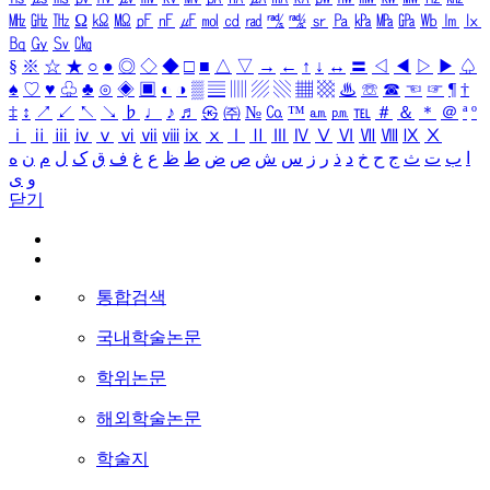
㎒
㎓
㎔
Ω
㏀
㏁
㎊
㎋
㎌
㏖
㏅
㎭
㎮
㎯
㏛
㎩
㎪
㎫
㎬
㏝
㏐
㏓
㏃
㏉
㏜
㏆
§
※
☆
★
○
●
◎
◇
◆
□
■
△
▽
→
←
↑
↓
↔
〓
◁
◀
▷
▶
♤
♠
♡
♥
♧
♣
⊙
◈
▣
◐
◑
▒
▤
▥
▨
▧
▦
▩
♨
☏
☎
☜
☞
¶
†
‡
↕
↗
↙
↖
↘
♭
♩
♪
♬
㉿
㈜
№
㏇
™
㏂
㏘
℡
＃
＆
＊
＠
ª
º
ⅰ
ⅱ
ⅲ
ⅳ
ⅴ
ⅵ
ⅶ
ⅷ
ⅸ
ⅹ
Ⅰ
Ⅱ
Ⅲ
Ⅳ
Ⅴ
Ⅵ
Ⅶ
Ⅷ
Ⅸ
Ⅹ
ا
ب
ت
ث
ج
ح
خ
د
ذ
ر
ز
س
ش
ص
ض
ط
ظ
ع
غ
ف
ق
ک
ل
م
ن
ه
و
ی
닫기
통합검색
국내학술논문
학위논문
해외학술논문
학술지