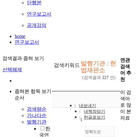
단행본
연구보고서
공개강의
home
연구보고서
검색결과 좁혀 보기
연관
발행기관 : 헌
검색키워드
검색
법재판소
선택해제
어 추
(검색결과
227
건)
천
좁혀본 항목 보기
이 검
순서
색어
로 많
내보내기
검색량순
이 본
내책장담기
가나다순
한글로보기
자료
1
발행기관
한
정확도순
국연