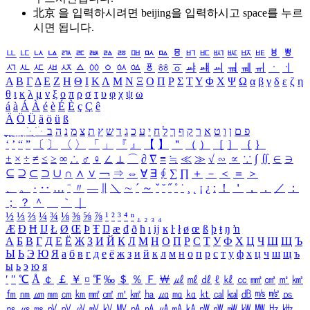
北京 을 입력하시려면
beijing
을 입력하시고 space를 누르
시면 됩니다.
ㅥ
ㅦ
ㅧ
ㅨ
ㅩ
ㅪ
ㅫ
ㅬ
ㅭ
ㅮ
ㅯ
ㅰ
ㅱ
ㅲ
ㅳ
ㅴ
ㅵ
ㅶ
ㅷ
ㅸ
ㅹ
ㅺ
ㅻ
ㅼ
ㅽ
ㅾ
ㅿ
ㆀ
ㆁ
ㆂ
ㆃ
ㆄ
ㆅ
ㆆ
ㆇ
ㆈ
ㆉ
ㆊ
ㆋ
ㆌ
ㆍ
ㆎ
Α
Β
Γ
Δ
Ε
Ζ
Η
Θ
Ι
Κ
Λ
Μ
Ν
Ξ
Ο
Π
Ρ
Σ
Τ
Υ
Φ
Χ
Ψ
Ω
α
β
γ
δ
ε
ζ
η
θ
ι
κ
λ
μ
ν
ξ
ο
π
ρ
σ
τ
υ
φ
χ
ψ
ω
á
à
Á
À
é
è
É
È
ç
Ç
ê
Ä
Ö
Ü
ä
ö
ü
ß
ְ
ֳ
ֲ
ֱ
ָ
ַ
ֵ
ֶ
ִ
ֹ
ּ
ֻ
ׂ
ׁ
ּ
ב
ה
נ
מ
צ
ת
ץ
ש
ד
ג
כ
ע
י
ח
ל
ך
ף
ק
ר
א
ט
ו
ן
ם
פ
‘
’
“
”
〔
〕
〈
〉
「
」
『
』
【
】
＂
（
）
［
］
｛
｝
±
×
÷
≠
≤
≥
∞
∴
♂
♀
∠
⊥
⌒
∂
∇
≡
≒
≪
≫
√
∽
∝
∵
∫
∬
∈
∋
⊆
⊇
⊂
⊃
∪
∩
∧
∨
￢
⇒
⇔
∀
∃
∮
∑
∏
＋
－
＜
＝
＞
、
。
·
‥
…
¨
〃
―
∥
＼
∼
´
～
ˇ
˘
˝
˚
˙
¸
˛
¡
¿
ː
！
＇
，
．
／
：
；
？
＾
＿
｀
｜
½
⅓
⅔
¼
¾
⅛
⅜
⅝
⅞
¹
²
³
⁴
ⁿ
₁
₂
₃
₄
Æ
Ð
Ħ
Ĳ
Ł
Ø
Œ
Þ
Ŧ
Ŋ
æ
đ
ð
ħ
ı
ĳ
ĸ
ŀ
ł
ø
œ
ß
þ
ŧ
ŋ
ŉ
А
Б
В
Г
Д
Е
Ё
Ж
З
И
Й
К
Л
М
Н
О
П
Р
С
Т
У
Ф
Х
Ц
Ч
Ш
Щ
Ъ
Ы
Ь
Э
Ю
Я
а
б
в
г
д
е
ё
ж
з
и
й
к
л
м
н
о
п
р
с
т
у
ф
х
ц
ч
ш
щ
ъ
ы
ь
э
ю
я
′
″
℃
Å
￠
￡
￥
¤
℉
‰
＄
％
Ｆ
￦
㎕
㎖
㎗
ℓ
㎘
㏄
㎣
㎤
㎥
㎦
㎙
㎚
㎛
㎜
㎝
㎞
㎟
㎠
㎡
㎢
㏊
㎍
㎎
㎏
㏏
㎈
㎉
㏈
㎧
㎨
㎰
㎱
㎲
㎳
㎴
㎵
㎶
㎷
㎸
㎹
㎀
㎁
㎂
㎃
㎄
㎺
㎻
㎽
㎾
㎿
㎐
㎑