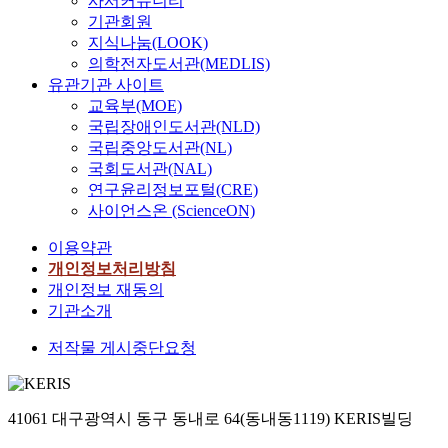
사서커뮤니티
기관회원
지식나눔(LOOK)
의학전자도서관(MEDLIS)
유관기관 사이트
교육부(MOE)
국립장애인도서관(NLD)
국립중앙도서관(NL)
국회도서관(NAL)
연구윤리정보포털(CRE)
사이언스온 (ScienceON)
이용약관
개인정보처리방침
개인정보 재동의
기관소개
저작물 게시중단요청
41061 대구광역시 동구 동내로 64(동내동1119) KERIS빌딩