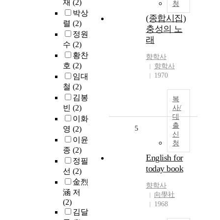
재
(2)
청
박상
(종합시집)
렬
(2)
충성의 노
정원
래
수
(2)
황찬
향학사
호
(2)
향학사
1970
임대
철
(2)
김봉
복
빈
(2)
사/
대
이화
출
5
영
(2)
신
이윤
청
종
(2)
English for
정필
today book
선
(2)
金烈
향학사
涵 저
向學社
(2)
1968
김달