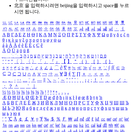
北京 을 입력하시려면
beijing
을 입력하시고 space를 누르
시면 됩니다.
ㅥ
ㅦ
ㅧ
ㅨ
ㅩ
ㅪ
ㅫ
ㅬ
ㅭ
ㅮ
ㅯ
ㅰ
ㅱ
ㅲ
ㅳ
ㅴ
ㅵ
ㅶ
ㅷ
ㅸ
ㅹ
ㅺ
ㅻ
ㅼ
ㅽ
ㅾ
ㅿ
ㆀ
ㆁ
ㆂ
ㆃ
ㆄ
ㆅ
ㆆ
ㆇ
ㆈ
ㆉ
ㆊ
ㆋ
ㆌ
ㆍ
ㆎ
Α
Β
Γ
Δ
Ε
Ζ
Η
Θ
Ι
Κ
Λ
Μ
Ν
Ξ
Ο
Π
Ρ
Σ
Τ
Υ
Φ
Χ
Ψ
Ω
α
β
γ
δ
ε
ζ
η
θ
ι
κ
λ
μ
ν
ξ
ο
π
ρ
σ
τ
υ
φ
χ
ψ
ω
á
à
Á
À
é
è
É
È
ç
Ç
ê
Ä
Ö
Ü
ä
ö
ü
ß
ְ
ֳ
ֲ
ֱ
ָ
ַ
ֵ
ֶ
ִ
ֹ
ּ
ֻ
ׂ
ׁ
ּ
ב
ה
נ
מ
צ
ת
ץ
ש
ד
ג
כ
ע
י
ח
ל
ך
ף
ק
ר
א
ט
ו
ן
ם
פ
‘
’
“
”
〔
〕
〈
〉
「
」
『
』
【
】
＂
（
）
［
］
｛
｝
±
×
÷
≠
≤
≥
∞
∴
♂
♀
∠
⊥
⌒
∂
∇
≡
≒
≪
≫
√
∽
∝
∵
∫
∬
∈
∋
⊆
⊇
⊂
⊃
∪
∩
∧
∨
￢
⇒
⇔
∀
∃
∮
∑
∏
＋
－
＜
＝
＞
、
。
·
‥
…
¨
〃
―
∥
＼
∼
´
～
ˇ
˘
˝
˚
˙
¸
˛
¡
¿
ː
！
＇
，
．
／
：
；
？
＾
＿
｀
｜
½
⅓
⅔
¼
¾
⅛
⅜
⅝
⅞
¹
²
³
⁴
ⁿ
₁
₂
₃
₄
Æ
Ð
Ħ
Ĳ
Ł
Ø
Œ
Þ
Ŧ
Ŋ
æ
đ
ð
ħ
ı
ĳ
ĸ
ŀ
ł
ø
œ
ß
þ
ŧ
ŋ
ŉ
А
Б
В
Г
Д
Е
Ё
Ж
З
И
Й
К
Л
М
Н
О
П
Р
С
Т
У
Ф
Х
Ц
Ч
Ш
Щ
Ъ
Ы
Ь
Э
Ю
Я
а
б
в
г
д
е
ё
ж
з
и
й
к
л
м
н
о
п
р
с
т
у
ф
х
ц
ч
ш
щ
ъ
ы
ь
э
ю
я
′
″
℃
Å
￠
￡
￥
¤
℉
‰
＄
％
Ｆ
￦
㎕
㎖
㎗
ℓ
㎘
㏄
㎣
㎤
㎥
㎦
㎙
㎚
㎛
㎜
㎝
㎞
㎟
㎠
㎡
㎢
㏊
㎍
㎎
㎏
㏏
㎈
㎉
㏈
㎧
㎨
㎰
㎱
㎲
㎳
㎴
㎵
㎶
㎷
㎸
㎹
㎀
㎁
㎂
㎃
㎄
㎺
㎻
㎽
㎾
㎿
㎐
㎑