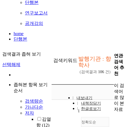
단행본
연구보고서
공개강의
home
단행본
검색결과 좁혀 보기
연관
발행기관 : 향
검색키워드
검색
학사
선택해제
어 추
(검색결과
106
건)
천
좁혀본 항목 보기
이 검
순서
색어
로 많
내보내기
검색량순
이 본
내책장담기
가나다순
한글로보기
자료
1
저자
김열
정확도순
함
(12)