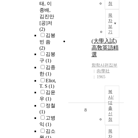
태, 이
청
종배,
목
김진만
차
[공]저
보
(2)
기
김봉
(大學入試)
빈 씀
高敎英語精
(2)
김붕
選
구
(1)
향학사편집부
김종
向學社
한
(1)
1965
Eliot,
T. S
(1)
복
김윤
사/
우
(1)
대
정철
출
8
(1)
신
고병
청
익
(1)
김소
목
차
월
(1)