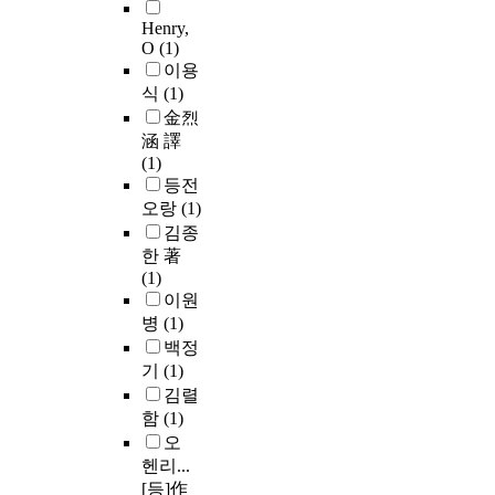
Henry,
O
(1)
이용
식
(1)
金烈
涵 譯
(1)
등전
오랑
(1)
김종
한 著
(1)
이원
병
(1)
백정
기
(1)
김렬
함
(1)
오
헨리...
[등]作