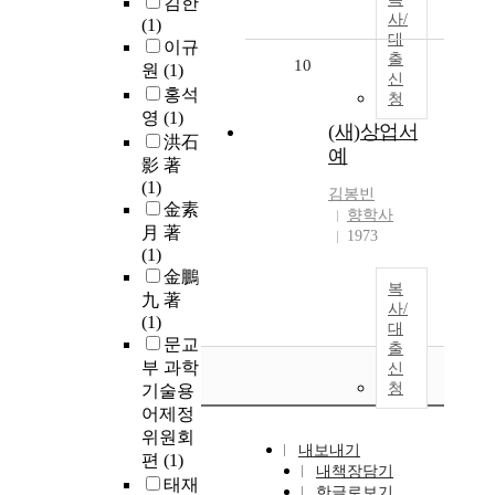
김한
사/
(1)
대
이규
출
10
원
(1)
신
홍석
청
영
(1)
(새)상업서
洪石
예
影 著
(1)
김봉빈
金素
향학사
月 著
1973
(1)
金鵬
복
九 著
사/
(1)
대
문교
출
부 과학
신
청
기술용
어제정
위원회
내보내기
편
(1)
내책장담기
태재
한글로보기