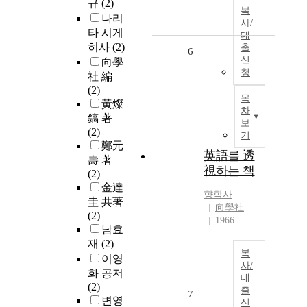
규
(2)
복
나리
사/
타 시게
대
히사
(2)
출
6
신
向學
청
社 編
(2)
목
黃燦
차
鎬 著
보
(2)
기
鄭元
英語를 透
壽 著
視하는 책
(2)
金達
향학사
圭 共著
向學社
(2)
1966
남효
재
(2)
복
이영
사/
화 공저
대
(2)
출
7
변영
신