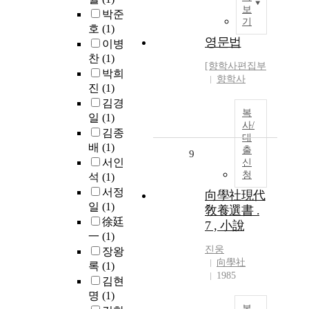
보
박준
기
호
(1)
영문법
이병
찬
(1)
[향학사편집부
박희
향학사
진
(1)
김경
복
일
(1)
사/
김종
대
배
(1)
출
9
서인
신
청
석
(1)
서정
向學社現代
일
(1)
敎養選書 .
徐廷
7 , 小說
一
(1)
진웅
장왕
向學社
록
(1)
1985
김현
명
(1)
복