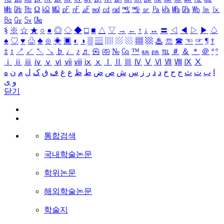
㎒
㎓
㎔
Ω
㏀
㏁
㎊
㎋
㎌
㏖
㏅
㎭
㎮
㎯
㏛
㎩
㎪
㎫
㎬
㏝
㏐
㏓
㏃
㏉
㏜
㏆
§
※
☆
★
○
●
◎
◇
◆
□
■
△
▽
→
←
↑
↓
↔
〓
◁
◀
▷
▶
♤
♠
♡
♥
♧
♣
⊙
◈
▣
◐
◑
▒
▤
▥
▨
▧
▦
▩
♨
☏
☎
☜
☞
¶
†
‡
↕
↗
↙
↖
↘
♭
♩
♪
♬
㉿
㈜
№
㏇
™
㏂
㏘
℡
＃
＆
＊
＠
ª
º
ⅰ
ⅱ
ⅲ
ⅳ
ⅴ
ⅵ
ⅶ
ⅷ
ⅸ
ⅹ
Ⅰ
Ⅱ
Ⅲ
Ⅳ
Ⅴ
Ⅵ
Ⅶ
Ⅷ
Ⅸ
Ⅹ
ا
ب
ت
ث
ج
ح
خ
د
ذ
ر
ز
س
ش
ص
ض
ط
ظ
ع
غ
ف
ق
ک
ل
م
ن
ه
و
ی
닫기
통합검색
국내학술논문
학위논문
해외학술논문
학술지