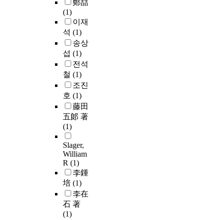
鄭喆
(1)
이재
석
(1)
송상
섭
(1)
전석
철
(1)
조진
호
(1)
藤田
五郞 著
(1)
Slager,
William
R
(1)
李鍾
培
(1)
李在
石 著
(1)