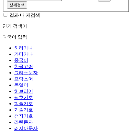
상세검색
결과 내 재검색
인기 검색어
다국어 입력
히라가나
가타카나
중국어
한글고어
그리스문자
프랑스어
독일어
히브리어
괄호기호
학술기호
기술기호
첨자기호
라틴문자
러시아문자