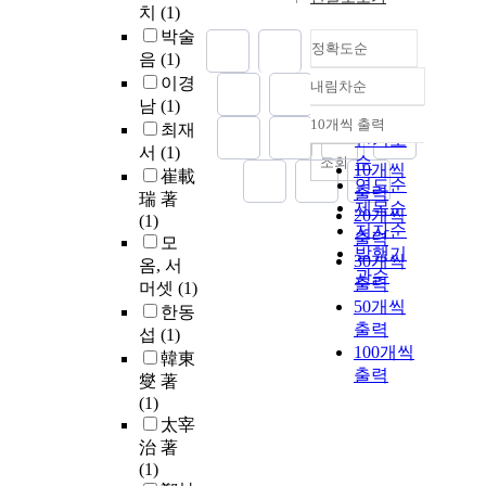
치
(1)
박술
정확도순
음
(1)
이경
내림차순
정확도
남
(1)
순
10개씩 출력
최재
내림차순
인기도
서
(1)
순
조회
10개씩
崔載
연도순
출력
瑞 著
제목순
20개씩
(1)
저자순
출력
모
발행기
30개씩
옴, 서
관순
출력
머셋
(1)
50개씩
한동
출력
섭
(1)
100개씩
韓東
출력
燮 著
(1)
太宰
治 著
(1)