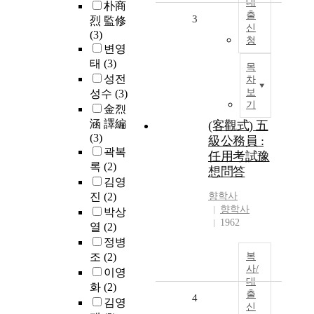
대
朴商
출
3
烈 監修
신
(3)
청
변영
태
(3)
목
성전
차
보
성수
(3)
기
金烈
涵 譯編
(客觀式) 五
(3)
級公務員 :
곽복
任用考試豫
록
(2)
想問答
김영
진
(2)
향학사
향학사
박상
1962
열
(2)
정병
조
(2)
복
사/
이영
대
화
(2)
출
4
김영
신