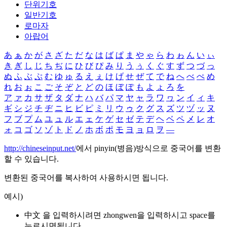
단위기호
일반기호
로마자
아랍어
あ
ぁ
か
が
さ
ざ
た
だ
な
は
ば
ぱ
ま
や
ゃ
ら
わ
ゎ
ん
い
ぃ
き
ぎ
し
じ
ち
ぢ
に
ひ
び
ぴ
み
り
う
ぅ
く
ぐ
す
ず
つ
づ
っ
ぬ
ふ
ぶ
ぷ
む
ゆ
ゅ
る
え
ぇ
け
げ
せ
ぜ
て
で
ね
へ
べ
ぺ
め
れ
お
ぉ
こ
ご
そ
ぞ
と
ど
の
ほ
ぼ
ぽ
も
よ
ょ
ろ
を
ア
ァ
カ
サ
ザ
タ
ダ
ナ
ハ
バ
パ
マ
ヤ
ャ
ラ
ワ
ヮ
ン
イ
ィ
キ
ギ
シ
ジ
チ
ヂ
ニ
ヒ
ビ
ピ
ミ
リ
ウ
ゥ
ク
グ
ス
ズ
ツ
ヅ
ッ
ヌ
フ
ブ
プ
ム
ユ
ュ
ル
エ
ェ
ケ
ゲ
セ
ゼ
テ
デ
ヘ
ベ
ペ
メ
レ
オ
ォ
コ
ゴ
ソ
ゾ
ト
ド
ノ
ホ
ボ
ポ
モ
ヨ
ョ
ロ
ヲ
―
http://chineseinput.net/
에서 pinyin(병음)방식으로 중국어를 변환
할 수 있습니다.
변환된 중국어를 복사하여 사용하시면 됩니다.
예시)
中文 을 입력하시려면
zhongwen
을 입력하시고 space를
누르시면됩니다.