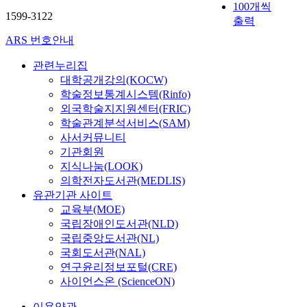
s
중
문
이
100개씩
로
하
R
d
상
S
1599-3122
t
심
은
대
유
였
출력
o
l
도
o
h
점
온
학
도
다
l
y
박
u
ARS 번호안내
e
이
라
신
탄
.
l
s
에
t
l
아
인
입
조
n
h
관련누리집
참
h
i
닌
과
생
종
본
i
i
여
K
대학공개강의(KOCW)
f
표
오
의
방
연
c
f
한
o
학술정보통계시스템(Rinfo)
e
적
프
대
식
구
k
t
성
r
외국학술지지원센터(FRIC)
g
윤
라
인
에
의
’
s
인
e
학술관계분석서비스(SAM)
o
곽
인
관
따
대
s
f
을
a
사서커뮤니티
a
에
설
계
라
상
M
r
대
h
기관회원
l
위
문
역
적
은
o
o
상
a
지식나눔(LOOK)
s
치
을
량
절
게
t
m
으
s
의학전자도서관(MEDLIS)
h
한
사
과
한
임
i
a
로
r
a
유관기관 사이트
주
용
대
보
을
v
h
온
e
v
교육부(MOE)
반
하
학
상
이
a
a
‧
m
e
사
국립장애인도서관(NLD)
였
생
기
용
t
r
오
a
a
점
국립중앙도서관(NL)
으
활
형
하
i
d
프
i
m
주
며
적
국회도서관(NAL)
태
는
o
w
라
n
e
변
,
응
연구윤리정보포털(CRE)
가
만
n
a
인
e
d
에
특
에
존
1
사이언스온 (ScienceON)
a
r
설
d
i
서
별
미
재
3
l
e
문
a
a
획
이용약관
히
치