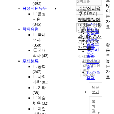
로
정확도순
(392)
많
기본심리욕
음성지원유무
내림차순
이
정확도
구 만족이
음성
본
순
지원
10개씩 출력
도박행동에
내림차순
자
인기도
(345)
미치는 영향
료
순
조회
학위유형
10개씩
: 일반 동기
연도순
국내
출력
와 대인존재
제목순
석사
20개씩
감의 이중매
저자순
활
(350)
출력
개효과
발행기
용
국내
30개씩
관순
도
박사
(42)
출력
김서희
높
주제분류
한동대학교
50개씩
일반대학원
은
공학
출력
2021
자
(247)
100개씩
국내석사
사회
료
출력
과학
(81)
기타
원문
보기
(38)
예술
국
목
체육
(32)
내
차
자연
도
검
박