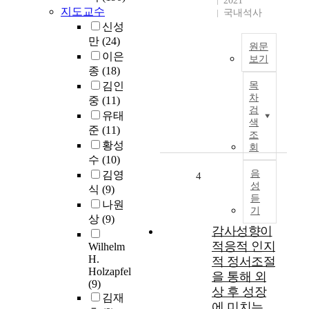
2021
에
지도교수
출
국내석사
영
력
신성
향
궤
만
(24)
을
원문
환
이은
미
보기
관
종
(18)
치
T
점
는
김인
목
h
에
차
변
중
(11)
e
서
검
인
유태
p
의
색
을
준
(11)
u
조
최
검
황성
r
회
적
증
수
(10)
p
설
하
o
음
김영
4
계
고
성
s
식
(9)
기
도
듣
e
나원
법
박
기
o
상
(9)
을
행
f
감사성향이
제
동
t
적응적 인지
Wilhelm
안
에
h
H.
적 정서조절
한
대
i
Holzapfel
다
을 통해 외
한
(9)
s
.
상 후 성장
개
김재
s
전
에 미치는
입