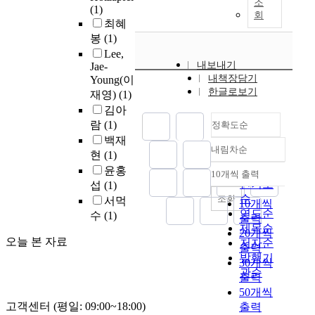
2
e
조
d
(1)
고
국
사
기
터
I
a
회
1
g
h
최혜
해
의
회
에
러
-
u
-
e
a
상
봉
(1)
대
기
의
시
I
t
A
s
p
도
학
술
Lee,
해
와
P
o
0
t
p
내보내기
레
Jae-
생
훈
가
문
T
m
0
u
i
내책장담기
Young(이
이
약
련
속
제
)
o
0
d
한글로보기
n
더
재영)
(1)
3
(
도
적
b
t
5
e
e
의
9
M
김아
추
게
a
i
)
n
s
확
2
I
람
(1)
종
임
정확도순
s
v
을
t
s
장
명
-
성
이
백재
e
e
득
s
?
내림차순
측
을
S
능
용
정확도
d
i
현
(1)
한
i
정
대
S
이
수
o
n
순
윤홍
후
n
10개씩 출력
S
치
내림차순
상
T
좌
준
n
d
인기도
섭
(1)
,
t
e
는
으
)
우
의
M
u
순
조회
최
h
서먹
10개씩
c
추
로
집
된
차
i
s
연도순
근
e
수
(1)
출력
o
적
실
단
다
이
l
t
3
i
제목순
20개씩
n
대
시
상
는
를
l
r
오늘 본 자료
개
r
저자순
d
출력
상
하
담
사
살
e
y
월
2
발행기
,
30개씩
인
였
프
실
펴
r
r
간
0
관순
d
표
출력
다
로
을
보
a
a
1
s
o
적
50개씩
.
그
토
고
n
p
회
i
e
의
고객센터 (평일: 09:00~18:00)
설
램
출력
대
자
d
i
이
n