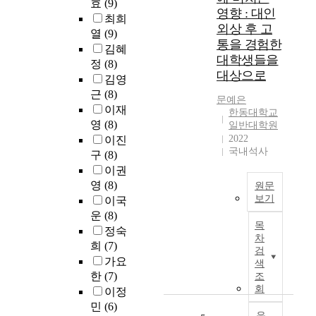
t
효
(9)
통
방
영향 : 대인
u
최희
적
안
외상 후 고
d
열
(9)
인
을
통을 경험한
y
김혜
3
모
대학생들을
i
-
정
(8)
색
s
대상으로
루
김영
하
t
프
근
(8)
고
문예은
o
오
이재
자
한동대학교
e
토
하
영
(8)
일반대학원
x
파
였
2022
이진
a
일
국내석사
다
구
(8)
m
롯
.
이권
i
구
이
영
(8)
n
원문
조
를
보기
e
이국
가
위
t
운
(8)
본
꼬
해
목
h
정숙
연
리
기
차
e
구
희
(7)
날
본
검
m
의
개
가요
색
심
e
목
조
한
(7)
조
리
d
적
종
회
이정
욕
i
은
유
민
(6)
구
a
대
음