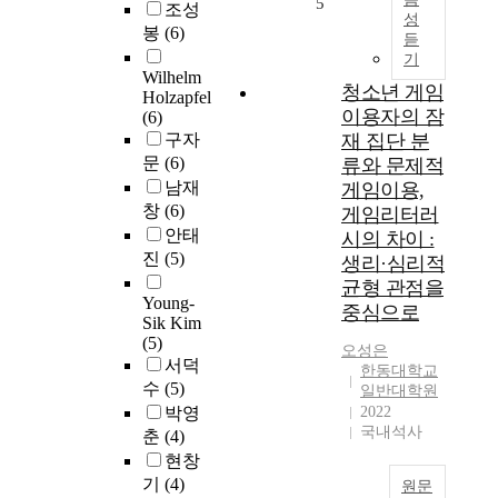
도
5
만
조성
t
성
학
탄
족
봉
(6)
i
듣
생
에
,
기
n
이
적
일
Wilhelm
g
경
청소년 게임
용
Holzapfel
반
e
험
할
이용자의 잠
(6)
동
f
하
때
구자
재 집단 분
기
f
는
유
문
(6)
류와 문제적
수
e
대
용
준
남재
게임이용,
c
인
한
,
창
(6)
게임리터러
t
외
것
대
안태
시의 차이 :
o
상
으
인
진
(5)
생리·심리적
f
고
로
존
l
균형 관점을
통
알
재
Young-
i
중심으로
의
려
감
Sik Kim
f
정
져
,
(5)
e
오성은
도
있
도
서덕
한동대학교
g
를
으
박
수
(5)
일반대학원
o
파
나
행
박영
2022
a
악
,
동
국내석사
춘
(4)
l
하
다
심
현창
s
며
양
각
기
(4)
b
원문
,
한
도