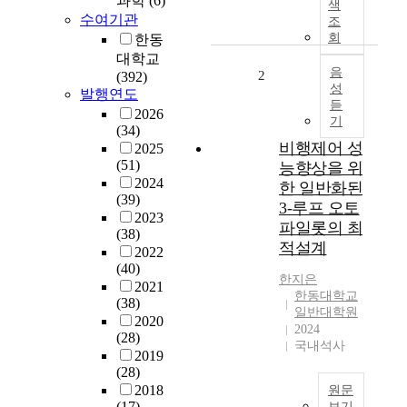
과학
(6)
색
시
수여기관
조
장
회
한동
의
대학교
규
음
2
(392)
성
모
발행연도
듣
가
2026
기
커
(34)
지
비행제어 성
2025
고
(51)
능향상을 위
도
2024
한 일반화된
(39)
박
3-루프 오토
2023
문
파일롯의 최
(38)
제
적설계
2022
는
(40)
더
한지은
2021
욱
한동대학교
(38)
심
일반대학원
2020
해
2024
(28)
지
국내석사
2019
는
(28)
가
2018
원문
운
(17)
보기