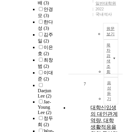
적
한
던
배
(3)
변
일반대학원
o
인
의
선
안경
2022
인
w
지
문
행
국내석사
간
모
(3)
t
적
은
연
관
한다
h
정
아
구
계
성
(3)
원문
m
서
직
의
를
보기
김주
i
조
해
관
검
일
(2)
n
본
절
결
점
증
목
d
이은
논
을
되
과
하
차
s
호
(2)
문
매
지
는
검
였
e
에
최창
개
않
다
색
다
t
서
하
범
(2)
았
르
조
.
a
는
여
회
다
게
이대
더
n
고
외
.
게
준
(2)
불
d
해
음
상
7
이
임
어
h
성
상
후
러
이
Daejun
,
듣
a
도
성
Lee
(2)
한
용
기
기
p
레
장
Jae-
질
의
본
p
이
Young
대학신입생
에
문
부
심
i
Lee
(2)
더
어
의 대인관계
을
정
리
n
정두
의
떠
대
적
역량, 대학
욕
e
복
희
(2)
한
답
영
생활적응을
구
s
수
영
Won-
하
향