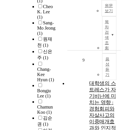
여
게
(1)
고
;
복
한
e
원문
받
임
Cheo
,
수
보기
영
w
K. Lee
음
이
연
F
의
(1)
향
i
각
용
T
구
i
목
탐
Sang-
을
n
추
자
h
결
차
r
Mo Jeong
지
미
g
정
를
e
과
검
(1)
s
정
칠
,
기
기
s
를
색
원재
t
보
것
M
를
본
t
바
조
천
(1)
,
,
이
I
포
동
u
회
탕
w
신은
즉
라
)
함
기
d
으
h
확
주
(1)
고
과
한
(
y
음
9
로
a
장
보
사
전
자
성
d
도
t
측
Chang-
았
회
듣
체
율
e
박
i
Kee
정
기
으
기
상
감
v
행
Hyun
(1)
s
치
며
술
태
,
e
대학생의 스
동
t
를
,
훈
궤
유
l
트레스가 자
에
Bongju
h
제
또
련
환
능
o
대
기비난에 미
Lee
(1)
e
공
한
(
제
감
p
한
치는 영향 :
r
한
감
S
어
,
e
개
Chamun
경험회피와
e
다
사
o
기
소
d
Koo
(1)
입
자살사고의
l
.
성
c
와
속
a
김순
방
a
이중매개효
일
향
i
동
감
m
권
(1)
안
t
반
과와 인지적
이
a
적
,
o
을