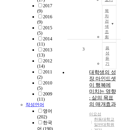
데
2017
본
,
(9)
목
논
본
차
2016
문
연
검
(9)
에
구
색
2015
서
조
는
(5)
는
회
자
2014
일
(11)
기
반
음
3
2013
결
성
화
(13)
정
듣
된
2012
성
기
3
(14)
이
-
2011
대학생의 성
론
(2)
루
장 마인드셋
을
2010
프
이 행복에
기
(5)
오
반
미치는 영향
2009
토
으
: 삶의 목표
(11)
파
로
의 매개효과
작성언어
일
도
영어
롯
박
이요섭
(202)
구
행
한동대학교
한국
조
일반대학원
동
어
(190)
와