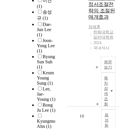
이건
i
적
적
l
정서조절전
보
목
t
모
(1)
o
으
응
S
상
표
략의 조절된
i
색
송성
n
로
적
k
기
감
v
매개효과
하
규
(1)
s
확
인
i
가
)
a
였
Dae-
h
장
지
l
결
와
정예훈
t
다
Jun Lee
i
측
적
l
한동대학교
합
동
i
.
(1)
p
정
일반대학원
정
T
된
기
o
Joon-
b
2024
치
서
r
형
균
n
Yong Lee
연
국내석사
e
의
조
a
태
형
a
(1)
구
t
분
절
i
임
,
l
Byung
를
w
포
을
n
을
생
Sun Suh
i
원문
위
e
특
매
i
(1)
보
리
보기
n
해
e
성
개
n
Keum
인
적
t
연
R
n
은
Young
하
g
목
다
스
e
구
e
a
Sung
(1)
표
차
여
,
.
트
r
자
c
c
Lee,
검
적
외
S
기
레
p
소
e
Jae-
색
o
의
상
S
존
스
e
속
n
Young
(1)
조
l
형
후
T
3
수
r
기
t
회
Bong
l
상
성
)
-
준
s
관
l
Ju Lee
(1)
e
과
장
을
루
에
o
인
y
음
10
g
크
에
기
프
따
n
성
H
,
Kyungmo
e
기
영
반
오
라
a
듣
Ahn
(1)
대
t
s