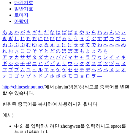
단위기호
일반기호
로마자
아랍어
あ
ぁ
か
が
さ
ざ
た
だ
な
は
ば
ぱ
ま
や
ゃ
ら
わ
ゎ
ん
い
ぃ
き
ぎ
し
じ
ち
ぢ
に
ひ
び
ぴ
み
り
う
ぅ
く
ぐ
す
ず
つ
づ
っ
ぬ
ふ
ぶ
ぷ
む
ゆ
ゅ
る
え
ぇ
け
げ
せ
ぜ
て
で
ね
へ
べ
ぺ
め
れ
お
ぉ
こ
ご
そ
ぞ
と
ど
の
ほ
ぼ
ぽ
も
よ
ょ
ろ
を
ア
ァ
カ
サ
ザ
タ
ダ
ナ
ハ
バ
パ
マ
ヤ
ャ
ラ
ワ
ヮ
ン
イ
ィ
キ
ギ
シ
ジ
チ
ヂ
ニ
ヒ
ビ
ピ
ミ
リ
ウ
ゥ
ク
グ
ス
ズ
ツ
ヅ
ッ
ヌ
フ
ブ
プ
ム
ユ
ュ
ル
エ
ェ
ケ
ゲ
セ
ゼ
テ
デ
ヘ
ベ
ペ
メ
レ
オ
ォ
コ
ゴ
ソ
ゾ
ト
ド
ノ
ホ
ボ
ポ
モ
ヨ
ョ
ロ
ヲ
―
http://chineseinput.net/
에서 pinyin(병음)방식으로 중국어를 변환
할 수 있습니다.
변환된 중국어를 복사하여 사용하시면 됩니다.
예시)
中文 을 입력하시려면
zhongwen
을 입력하시고 space를
누르시면됩니다.