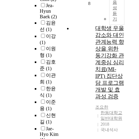
o
해
는
화
음
석
과
8
각
Jea-
r
상
성
선
상
한
개
Hyun
도
t
듣
도
행
담
다
입
Baek
(2)
와
기
h
레
연
(
.
방
김윤
저
i
이
구
M
대학생 우울
3
안
선
(1)
수
s
더
를
o
-
을
감소와 대인
준
이강
s
는
바
t
루
모
관계능력 향
도
(1)
t
향
탕
i
프
색
상을 위한
박
이원
u
상
으
v
오
하
행
형
(1)
동기강화 관
d
된
로
a
토
고
동
김호
계중심 심리
y
해
감
t
파
자
에
준
(1)
치료(MI-
a
상
사
i
일
하
미
이관
IPT) 집단상
r
도
성
o
롯
였
치
희
(1)
e
담 프로그램
로
향
n
의
다
는
a
한윤
인
개발 및 효
이
a
등
.
영
s
해
식
(1)
외
l
과성 검증
가
이
향
f
단
상
I
이준
구
를
을
o
일
조요한
후
n
용
(1)
조
위
각
l
한동대학교
표
성
t
를
해
신현
각
일반대학원
l
적
장
e
산
청
길
(1)
확
2018
o
에
에
r
출
소
Jae-
인
국내석사
w
대
유
v
하
년
Hyo Kim
하
s
해
의
i