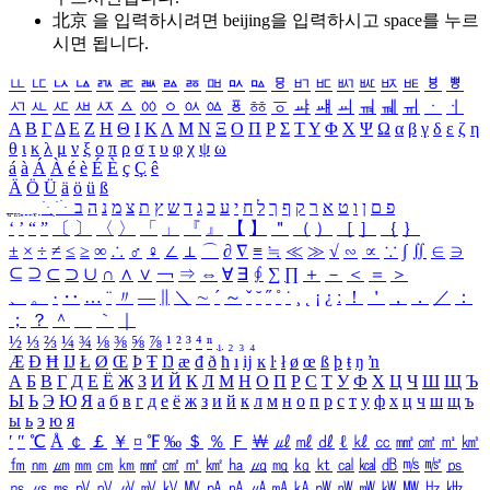
北京 을 입력하시려면
beijing
을 입력하시고 space를 누르
시면 됩니다.
ㅥ
ㅦ
ㅧ
ㅨ
ㅩ
ㅪ
ㅫ
ㅬ
ㅭ
ㅮ
ㅯ
ㅰ
ㅱ
ㅲ
ㅳ
ㅴ
ㅵ
ㅶ
ㅷ
ㅸ
ㅹ
ㅺ
ㅻ
ㅼ
ㅽ
ㅾ
ㅿ
ㆀ
ㆁ
ㆂ
ㆃ
ㆄ
ㆅ
ㆆ
ㆇ
ㆈ
ㆉ
ㆊ
ㆋ
ㆌ
ㆍ
ㆎ
Α
Β
Γ
Δ
Ε
Ζ
Η
Θ
Ι
Κ
Λ
Μ
Ν
Ξ
Ο
Π
Ρ
Σ
Τ
Υ
Φ
Χ
Ψ
Ω
α
β
γ
δ
ε
ζ
η
θ
ι
κ
λ
μ
ν
ξ
ο
π
ρ
σ
τ
υ
φ
χ
ψ
ω
á
à
Á
À
é
è
É
È
ç
Ç
ê
Ä
Ö
Ü
ä
ö
ü
ß
ְ
ֳ
ֲ
ֱ
ָ
ַ
ֵ
ֶ
ִ
ֹ
ּ
ֻ
ׂ
ׁ
ּ
ב
ה
נ
מ
צ
ת
ץ
ש
ד
ג
כ
ע
י
ח
ל
ך
ף
ק
ר
א
ט
ו
ן
ם
פ
‘
’
“
”
〔
〕
〈
〉
「
」
『
』
【
】
＂
（
）
［
］
｛
｝
±
×
÷
≠
≤
≥
∞
∴
♂
♀
∠
⊥
⌒
∂
∇
≡
≒
≪
≫
√
∽
∝
∵
∫
∬
∈
∋
⊆
⊇
⊂
⊃
∪
∩
∧
∨
￢
⇒
⇔
∀
∃
∮
∑
∏
＋
－
＜
＝
＞
、
。
·
‥
…
¨
〃
―
∥
＼
∼
´
～
ˇ
˘
˝
˚
˙
¸
˛
¡
¿
ː
！
＇
，
．
／
：
；
？
＾
＿
｀
｜
½
⅓
⅔
¼
¾
⅛
⅜
⅝
⅞
¹
²
³
⁴
ⁿ
₁
₂
₃
₄
Æ
Ð
Ħ
Ĳ
Ł
Ø
Œ
Þ
Ŧ
Ŋ
æ
đ
ð
ħ
ı
ĳ
ĸ
ŀ
ł
ø
œ
ß
þ
ŧ
ŋ
ŉ
А
Б
В
Г
Д
Е
Ё
Ж
З
И
Й
К
Л
М
Н
О
П
Р
С
Т
У
Ф
Х
Ц
Ч
Ш
Щ
Ъ
Ы
Ь
Э
Ю
Я
а
б
в
г
д
е
ё
ж
з
и
й
к
л
м
н
о
п
р
с
т
у
ф
х
ц
ч
ш
щ
ъ
ы
ь
э
ю
я
′
″
℃
Å
￠
￡
￥
¤
℉
‰
＄
％
Ｆ
￦
㎕
㎖
㎗
ℓ
㎘
㏄
㎣
㎤
㎥
㎦
㎙
㎚
㎛
㎜
㎝
㎞
㎟
㎠
㎡
㎢
㏊
㎍
㎎
㎏
㏏
㎈
㎉
㏈
㎧
㎨
㎰
㎱
㎲
㎳
㎴
㎵
㎶
㎷
㎸
㎹
㎀
㎁
㎂
㎃
㎄
㎺
㎻
㎽
㎾
㎿
㎐
㎑