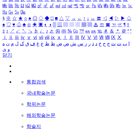
㎒
㎓
㎔
Ω
㏀
㏁
㎊
㎋
㎌
㏖
㏅
㎭
㎮
㎯
㏛
㎩
㎪
㎫
㎬
㏝
㏐
㏓
㏃
㏉
㏜
㏆
§
※
☆
★
○
●
◎
◇
◆
□
■
△
▽
→
←
↑
↓
↔
〓
◁
◀
▷
▶
♤
♠
♡
♥
♧
♣
⊙
◈
▣
◐
◑
▒
▤
▥
▨
▧
▦
▩
♨
☏
☎
☜
☞
¶
†
‡
↕
↗
↙
↖
↘
♭
♩
♪
♬
㉿
㈜
№
㏇
™
㏂
㏘
℡
＃
＆
＊
＠
ª
º
ⅰ
ⅱ
ⅲ
ⅳ
ⅴ
ⅵ
ⅶ
ⅷ
ⅸ
ⅹ
Ⅰ
Ⅱ
Ⅲ
Ⅳ
Ⅴ
Ⅵ
Ⅶ
Ⅷ
Ⅸ
Ⅹ
ا
ب
ت
ث
ج
ح
خ
د
ذ
ر
ز
س
ش
ص
ض
ط
ظ
ع
غ
ف
ق
ک
ل
م
ن
ه
و
ی
닫기
통합검색
국내학술논문
학위논문
해외학술논문
학술지