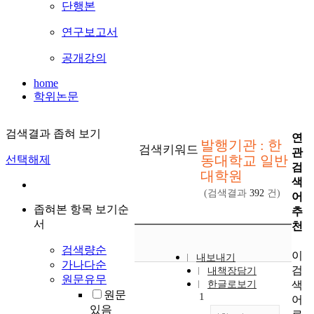
단행본
연구보고서
공개강의
home
학위논문
검색결과 좁혀 보기
연
발행기관 : 한
검색키워드
관
동대학교 일반
선택해제
검
대학원
색
(검색결과
392
건)
어
좁혀본 항목 보기순
추
서
천
검색량순
이
내보내기
가나다순
검
내책장담기
원문유무
색
한글로보기
원문
1
어
있음