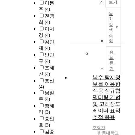
e
보기
이봉
개
유
및
t
주
(4)
인
도
본
저
목
w
의
전명
탄
연
수
차
e
정
희
(4)
조
구
준
검
e
서
종
는
이처
도
색
n
적
날
청
경
(4)
조
박
c
특
개
소
회
김민
행
o
성
배
년
재
(4)
동
l
인
치
의
음
6
을
안민
l
감
성
에
게
주
규
(4)
e
듣
사
대
임
요
조혜
g
기
성
하
이
변
신
(4)
e
향
여
용
복수 탐지정
인
홍신
s
이
최
을
보를 이용한
으
(4)
t
인
선
부
적응 정규합
로
남일
u
지
의
정
설
필터링 기법
d
우
(4)
적
구
적
정
및 고해상도
e
황혜
특
조
으
하
레이더 표적
n
리
(3)
성
인
로
고
추적 응용
t
인
송인
가
만
,
s
적
에
보
호
(3)
주
조형찬
g
응
대
았
김종
요
한동대학교
r