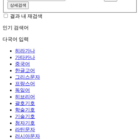
상세검색
결과 내 재검색
인기 검색어
다국어 입력
히라가나
가타카나
중국어
한글고어
그리스문자
프랑스어
독일어
히브리어
괄호기호
학술기호
기술기호
첨자기호
라틴문자
러시아문자