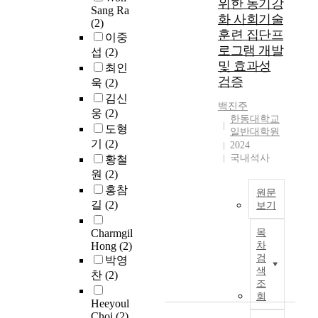
위한 동기강
만
s
탐
Sang Ra
향
기
을
족
화 사회기술
.
(2)
지
을
위
줄
이
훈련 집단프
T
이중
정
미
해
이
일
로그램 개발
h
섭
(2)
보
치
,
고
반
및 효과성
e
를
최인
는
먼
,
동
r
검증
활
지
욱
(2)
저
긍
기
e
용
를
일
정
김신
수
백진주
s
한
검
반
적
웅
(2)
준
한동대학교
e
확
증
화
영
도형
과
일반대학원
a
장
하
된
향
기
(2)
대
2024
r
표
는
구
을
국내석사
인
황철
c
적
것
조
높
존
원
(2)
h
추
이
로
이
재
홍참
p
원문
적
다
3
는
감
길
(2)
보기
r
문
.
-
게
을
o
제
먼
본
루
임
통
Charmgil
목
b
를
저
연
프
이
해
Hong
(2)
차
l
다
본
구
구
용
도
검
박영
e
룬
연
는
조
자
색
박
찬
(2)
m
다
구
동
를
의
조
행
s
.
에
기
재
특
회
동
Heeyoul
f
고
서
강
해
성
심
Choi
(2)