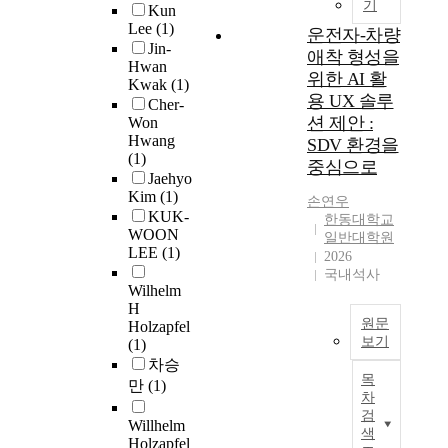
에
향
으
토
잠
기
l
Kun
학
h
t
따
을
로
파
재
p
Lee
(1)
교
e
운전자-차량
u
라
줄
하
일
집
s
Jin-
생
s
애착 형성을
d
결
것
여
롯
단
Hwan
y
명
u
위한 AI 활
e
정
이
집
Kwak
(1)
은
으
c
윤
i
용 UX 솔루
n
되
라
단
Cher-
적
로
h
리
c
t
션 제안 :
며
Won
고
상
분
분
o
심
i
s
Hwang
다
SDV 환경을
가
담
보
류
t
의
d
(1)
g
중
정
프
중심으로
상
하
h
위
e
Jaehyo
r
모
하
로
기
고
e
원
r
Kim
(1)
o
드
손연우
였
그
를
,
r
회
a
KUK-
w
한동대학교
비
다
램
포
분
a
의
t
WOON
일반대학원
t
선
.
을
함
류
p
심
e
LEE
(1)
2026
h
형
이
개
하
된
y
의
a
국내석사
m
분
를
발
고
잠
p
Wilhelm
를
m
i
포
검
하
있
재
r
H
거
o
n
로
증
고
원문
는
집
Holzapfel
o
쳐
n
d
모
보기
하
,
(1)
데
단
g
승
g
s
델
기
동
차승
,
간
r
A
인
c
e
목
링
위
기
만
(1)
동
의
a
s
(
o
차
t
된
하
강
적
게
m
t
2
l
검
a
다
여
화
Willhelm
보
임
(
h
0
l
색
n
.
Holzapfel
전
-
상
리
M
e