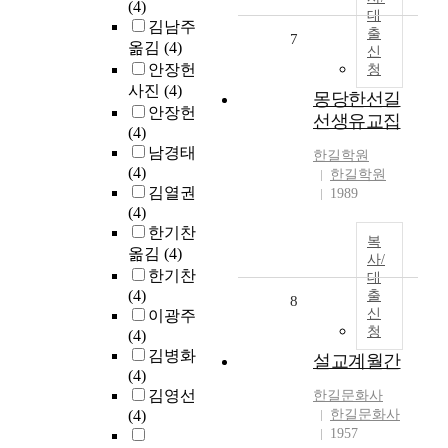
(4)
대
김남주
출
7
옮김
(4)
신
안장헌
청
사진
(4)
몽당한선길
안장헌
선생유교집
(4)
남경태
한길학원
(4)
한길학원
김열권
1989
(4)
한기찬
복
옮김
(4)
사/
한기찬
대
(4)
출
8
신
이광주
청
(4)
김병화
설교계월간
(4)
김영선
한길문화사
(4)
한길문화사
1957