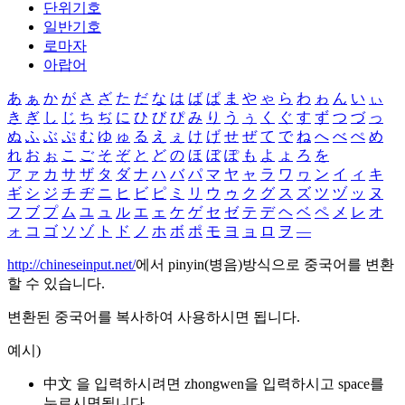
단위기호
일반기호
로마자
아랍어
あ
ぁ
か
が
さ
ざ
た
だ
な
は
ば
ぱ
ま
や
ゃ
ら
わ
ゎ
ん
い
ぃ
き
ぎ
し
じ
ち
ぢ
に
ひ
び
ぴ
み
り
う
ぅ
く
ぐ
す
ず
つ
づ
っ
ぬ
ふ
ぶ
ぷ
む
ゆ
ゅ
る
え
ぇ
け
げ
せ
ぜ
て
で
ね
へ
べ
ぺ
め
れ
お
ぉ
こ
ご
そ
ぞ
と
ど
の
ほ
ぼ
ぽ
も
よ
ょ
ろ
を
ア
ァ
カ
サ
ザ
タ
ダ
ナ
ハ
バ
パ
マ
ヤ
ャ
ラ
ワ
ヮ
ン
イ
ィ
キ
ギ
シ
ジ
チ
ヂ
ニ
ヒ
ビ
ピ
ミ
リ
ウ
ゥ
ク
グ
ス
ズ
ツ
ヅ
ッ
ヌ
フ
ブ
プ
ム
ユ
ュ
ル
エ
ェ
ケ
ゲ
セ
ゼ
テ
デ
ヘ
ベ
ペ
メ
レ
オ
ォ
コ
ゴ
ソ
ゾ
ト
ド
ノ
ホ
ボ
ポ
モ
ヨ
ョ
ロ
ヲ
―
http://chineseinput.net/
에서 pinyin(병음)방식으로 중국어를 변환
할 수 있습니다.
변환된 중국어를 복사하여 사용하시면 됩니다.
예시)
中文 을 입력하시려면
zhongwen
을 입력하시고 space를
누르시면됩니다.