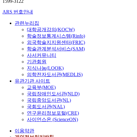
1599-3122
ARS 번호안내
관련누리집
대학공개강의(KOCW)
학술정보통계시스템(Rinfo)
외국학술지지원센터(FRIC)
학술관계분석서비스(SAM)
사서커뮤니티
기관회원
지식나눔(LOOK)
의학전자도서관(MEDLIS)
유관기관 사이트
교육부(MOE)
국립장애인도서관(NLD)
국립중앙도서관(NL)
국회도서관(NAL)
연구윤리정보포털(CRE)
사이언스온 (ScienceON)
이용약관