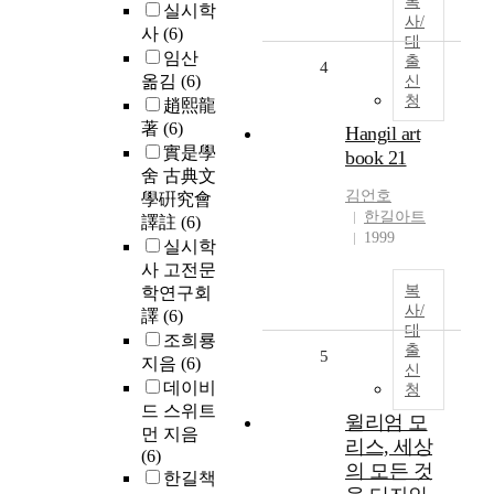
복
실시학
사/
사
(6)
대
임산
출
4
옮김
(6)
신
청
趙熙龍
著
(6)
Hangil art
實是學
book 21
舍 古典文
김언호
學硏究會
한길아트
譯註
(6)
1999
실시학
사 고전문
복
학연구회
사/
譯
(6)
대
조희룡
출
5
지음
(6)
신
데이비
청
드 스위트
윌리엄 모
먼 지음
리스, 세상
(6)
의 모든 것
한길책