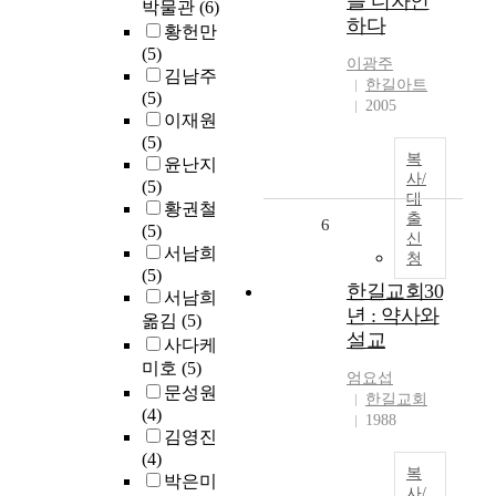
을 디자인
박물관
(6)
하다
황헌만
(5)
이광주
김남주
한길아트
(5)
2005
이재원
(5)
복
윤난지
사/
(5)
대
황권철
출
6
(5)
신
서남희
청
(5)
한길교회30
서남희
년 : 약사와
옮김
(5)
설교
사다케
미호
(5)
엄요섭
문성원
한길교회
(4)
1988
김영진
(4)
복
박은미
사/