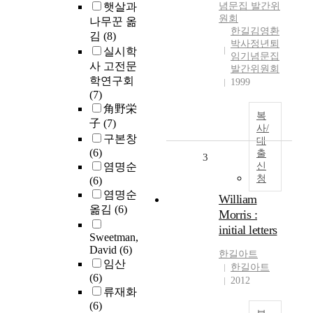
햇살과
념문집 발간위
원회
나무꾼 옮
한길김영환
김
(8)
박사정년퇴
실시학
임기념문집
사 고전문
발간위원회
학연구회
1999
(7)
角野栄
복
子
(7)
사/
구본창
대
(6)
출
3
염명순
신
청
(6)
염명순
William
옮김
(6)
Morris :
initial letters
Sweetman,
David
(6)
한길아트
임산
한길아트
(6)
2012
류재화
(6)