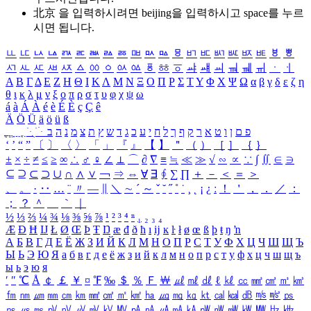
北京 을 입력하시려면
beijing
을 입력하시고 space를 누르
시면 됩니다.
ㅥ
ㅦ
ㅧ
ㅨ
ㅩ
ㅪ
ㅫ
ㅬ
ㅭ
ㅮ
ㅯ
ㅰ
ㅱ
ㅲ
ㅳ
ㅴ
ㅵ
ㅶ
ㅷ
ㅸ
ㅹ
ㅺ
ㅻ
ㅼ
ㅽ
ㅾ
ㅿ
ㆀ
ㆁ
ㆂ
ㆃ
ㆄ
ㆅ
ㆆ
ㆇ
ㆈ
ㆉ
ㆊ
ㆋ
ㆌ
ㆍ
ㆎ
Α
Β
Γ
Δ
Ε
Ζ
Η
Θ
Ι
Κ
Λ
Μ
Ν
Ξ
Ο
Π
Ρ
Σ
Τ
Υ
Φ
Χ
Ψ
Ω
α
β
γ
δ
ε
ζ
η
θ
ι
κ
λ
μ
ν
ξ
ο
π
ρ
σ
τ
υ
φ
χ
ψ
ω
á
à
Á
À
é
è
É
È
ç
Ç
ê
Ä
Ö
Ü
ä
ö
ü
ß
ְ
ֳ
ֲ
ֱ
ָ
ַ
ֵ
ֶ
ִ
ֹ
ּ
ֻ
ׂ
ׁ
ּ
ב
ה
נ
מ
צ
ת
ץ
ש
ד
ג
כ
ע
י
ח
ל
ך
ף
ק
ר
א
ט
ו
ן
ם
פ
‘
’
“
”
〔
〕
〈
〉
「
」
『
』
【
】
＂
（
）
［
］
｛
｝
±
×
÷
≠
≤
≥
∞
∴
♂
♀
∠
⊥
⌒
∂
∇
≡
≒
≪
≫
√
∽
∝
∵
∫
∬
∈
∋
⊆
⊇
⊂
⊃
∪
∩
∧
∨
￢
⇒
⇔
∀
∃
∮
∑
∏
＋
－
＜
＝
＞
、
。
·
‥
…
¨
〃
―
∥
＼
∼
´
～
ˇ
˘
˝
˚
˙
¸
˛
¡
¿
ː
！
＇
，
．
／
：
；
？
＾
＿
｀
｜
½
⅓
⅔
¼
¾
⅛
⅜
⅝
⅞
¹
²
³
⁴
ⁿ
₁
₂
₃
₄
Æ
Ð
Ħ
Ĳ
Ł
Ø
Œ
Þ
Ŧ
Ŋ
æ
đ
ð
ħ
ı
ĳ
ĸ
ŀ
ł
ø
œ
ß
þ
ŧ
ŋ
ŉ
А
Б
В
Г
Д
Е
Ё
Ж
З
И
Й
К
Л
М
Н
О
П
Р
С
Т
У
Ф
Х
Ц
Ч
Ш
Щ
Ъ
Ы
Ь
Э
Ю
Я
а
б
в
г
д
е
ё
ж
з
и
й
к
л
м
н
о
п
р
с
т
у
ф
х
ц
ч
ш
щ
ъ
ы
ь
э
ю
я
′
″
℃
Å
￠
￡
￥
¤
℉
‰
＄
％
Ｆ
￦
㎕
㎖
㎗
ℓ
㎘
㏄
㎣
㎤
㎥
㎦
㎙
㎚
㎛
㎜
㎝
㎞
㎟
㎠
㎡
㎢
㏊
㎍
㎎
㎏
㏏
㎈
㎉
㏈
㎧
㎨
㎰
㎱
㎲
㎳
㎴
㎵
㎶
㎷
㎸
㎹
㎀
㎁
㎂
㎃
㎄
㎺
㎻
㎽
㎾
㎿
㎐
㎑