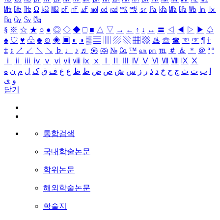
㎒
㎓
㎔
Ω
㏀
㏁
㎊
㎋
㎌
㏖
㏅
㎭
㎮
㎯
㏛
㎩
㎪
㎫
㎬
㏝
㏐
㏓
㏃
㏉
㏜
㏆
§
※
☆
★
○
●
◎
◇
◆
□
■
△
▽
→
←
↑
↓
↔
〓
◁
◀
▷
▶
♤
♠
♡
♥
♧
♣
⊙
◈
▣
◐
◑
▒
▤
▥
▨
▧
▦
▩
♨
☏
☎
☜
☞
¶
†
‡
↕
↗
↙
↖
↘
♭
♩
♪
♬
㉿
㈜
№
㏇
™
㏂
㏘
℡
＃
＆
＊
＠
ª
º
ⅰ
ⅱ
ⅲ
ⅳ
ⅴ
ⅵ
ⅶ
ⅷ
ⅸ
ⅹ
Ⅰ
Ⅱ
Ⅲ
Ⅳ
Ⅴ
Ⅵ
Ⅶ
Ⅷ
Ⅸ
Ⅹ
ا
ب
ت
ث
ج
ح
خ
د
ذ
ر
ز
س
ش
ص
ض
ط
ظ
ع
غ
ف
ق
ک
ل
م
ن
ه
و
ی
닫기
통합검색
국내학술논문
학위논문
해외학술논문
학술지