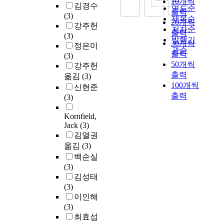
10개씩
김경수
연도순
출력
(3)
제목순
20개씩
강주헌
저자순
출력
(3)
발행기
30개씩
정은미
관순
출력
(3)
50개씩
강주헌
출력
옮김
(3)
100개씩
신현준
출력
(3)
Kornfield,
Jack
(3)
김열권
옮김
(3)
백순실
(3)
김성태
(3)
이인해
(3)
최효섭