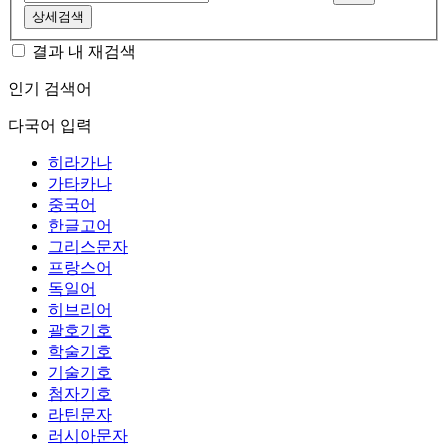
상세검색
결과 내 재검색
인기 검색어
다국어 입력
히라가나
가타카나
중국어
한글고어
그리스문자
프랑스어
독일어
히브리어
괄호기호
학술기호
기술기호
첨자기호
라틴문자
러시아문자