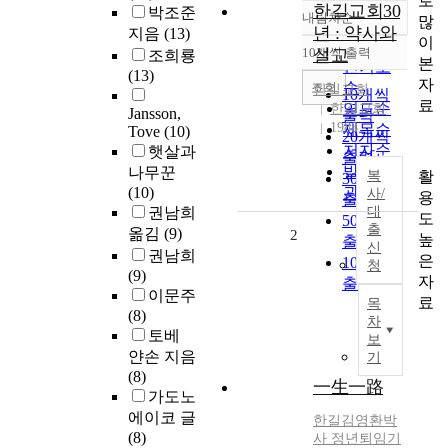
로
한길교회30
박조준
내림차순
많
정확도
년 : 약사와
지음
(13)
이
순
10개씩 출력
설교
조희룡
내림차순
본
인기도
(13)
자
순
조회
한길교회
10개씩
료
연도순
한길교회
Jansson,
출력
1988
제목순
Tove
(10)
20개씩
저자순
햇살과
출력
발행기
나무꾼
활
복
30개씩
(10)
관순
사/
용
출력
권남희
대
도
50개씩
출
옮김
(9)
2
높
출력
신
권남희
은
100개씩
청
(9)
자
출력
이문주
료
목
(8)
차
토베
보
얀손 지음
기
(8)
一生一路
가도노
에이코 글
한길김영환박
(8)
사 정년퇴임기