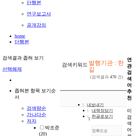
단행본
연구보고서
공개강의
home
단행본
검색결과 좁혀 보기
연
발행기관 : 한
검색키워드
관
길
선택해제
검
(검색결과
470
건)
색
어
좁혀본 항목 보기순
추
서
천
내보내기
검색량순
이
내책장담기
가나다순
한글로보기
검
1
저자
색
박조준
어
정확도순
(20)