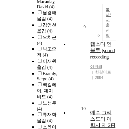
Macaulay,
David
(4)
복
남경태
사/
옮김
(4)
대
김영선
출
9
신
옮김
(4)
청
오치근
(4)
랩소디 인
박조준
블루 [sound
저
(4)
recording]
이재원
이인해
옮김
(4)
한길아트
Bramly,
2004
Serge
(4)
맥컬레
이, 데이
비드
(4)
노성두
(4)
10
예수 그리
류재화
스도의 이
옮김
(4)
력서 제 2판
소윤아