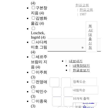
(4)
한길교회
구본창
한길교회
지음
(4)
1987
김병화
옮김
(4)
복
사/
Loschek,
대
Ingrid
(4)
출
사다케
신
미호 그림
청
(4)
세르주
내보내기
브람리 지
내책장담기
음
(4)
한글로보기
이주희
(3)
전영애
정확도순
(3)
내림차순
박인수
정확도
(3)
순
10개씩 출력
내림차순
이종욱
인기도
(3)
순
조회