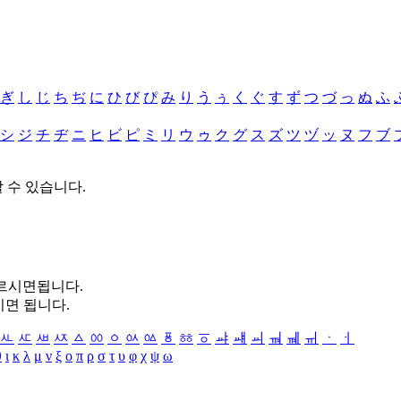
ぎ
し
じ
ち
ぢ
に
ひ
び
ぴ
み
り
う
ぅ
く
ぐ
す
ず
つ
づ
っ
ぬ
ふ
シ
ジ
チ
ヂ
ニ
ヒ
ビ
ピ
ミ
リ
ウ
ゥ
ク
グ
ス
ズ
ツ
ヅ
ッ
ヌ
フ
ブ
할 수 있습니다.
누르시면됩니다.
시면 됩니다.
ㅻ
ㅼ
ㅽ
ㅾ
ㅿ
ㆀ
ㆁ
ㆂ
ㆃ
ㆄ
ㆅ
ㆆ
ㆇ
ㆈ
ㆉ
ㆊ
ㆋ
ㆌ
ㆍ
ㆎ
θ
ι
κ
λ
μ
ν
ξ
ο
π
ρ
σ
τ
υ
φ
χ
ψ
ω