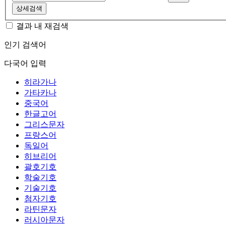
상세검색
결과 내 재검색
인기 검색어
다국어 입력
히라가나
가타카나
중국어
한글고어
그리스문자
프랑스어
독일어
히브리어
괄호기호
학술기호
기술기호
첨자기호
라틴문자
러시아문자