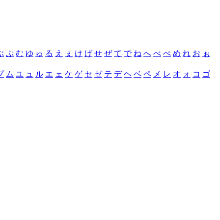
ぶ
ぷ
む
ゆ
ゅ
る
え
ぇ
け
げ
せ
ぜ
て
で
ね
へ
べ
ぺ
め
れ
お
ぉ
プ
ム
ユ
ュ
ル
エ
ェ
ケ
ゲ
セ
ゼ
テ
デ
ヘ
ベ
ペ
メ
レ
オ
ォ
コ
ゴ