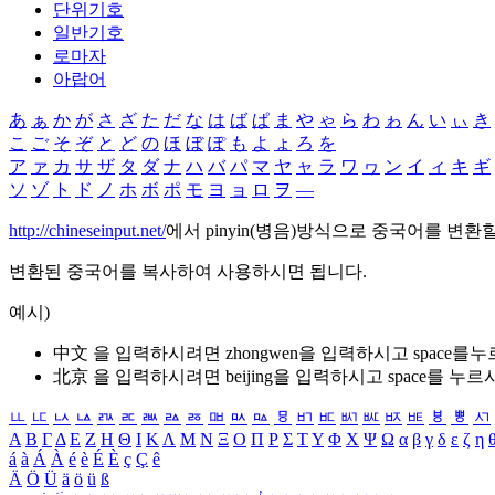
단위기호
일반기호
로마자
아랍어
あ
ぁ
か
が
さ
ざ
た
だ
な
は
ば
ぱ
ま
や
ゃ
ら
わ
ゎ
ん
い
ぃ
き
こ
ご
そ
ぞ
と
ど
の
ほ
ぼ
ぽ
も
よ
ょ
ろ
を
ア
ァ
カ
サ
ザ
タ
ダ
ナ
ハ
バ
パ
マ
ヤ
ャ
ラ
ワ
ヮ
ン
イ
ィ
キ
ギ
ソ
ゾ
ト
ド
ノ
ホ
ボ
ポ
モ
ヨ
ョ
ロ
ヲ
―
http://chineseinput.net/
에서 pinyin(병음)방식으로 중국어를 변환
변환된 중국어를 복사하여 사용하시면 됩니다.
예시)
中文 을 입력하시려면
zhongwen
을 입력하시고 space를
北京 을 입력하시려면
beijing
을 입력하시고 space를 누르
ㅥ
ㅦ
ㅧ
ㅨ
ㅩ
ㅪ
ㅫ
ㅬ
ㅭ
ㅮ
ㅯ
ㅰ
ㅱ
ㅲ
ㅳ
ㅴ
ㅵ
ㅶ
ㅷ
ㅸ
ㅹ
ㅺ
Α
Β
Γ
Δ
Ε
Ζ
Η
Θ
Ι
Κ
Λ
Μ
Ν
Ξ
Ο
Π
Ρ
Σ
Τ
Υ
Φ
Χ
Ψ
Ω
α
β
γ
δ
ε
ζ
η
á
à
Á
À
é
è
É
È
ç
Ç
ê
Ä
Ö
Ü
ä
ö
ü
ß