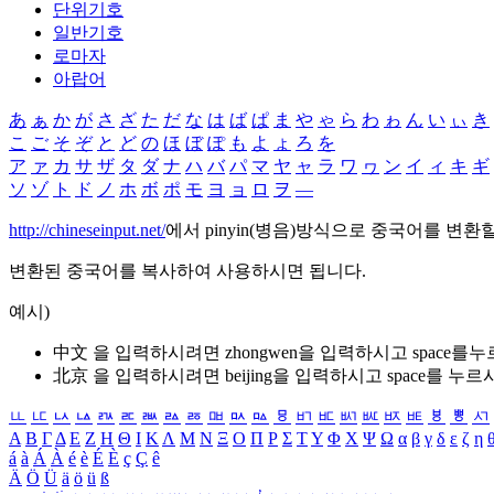
단위기호
일반기호
로마자
아랍어
あ
ぁ
か
が
さ
ざ
た
だ
な
は
ば
ぱ
ま
や
ゃ
ら
わ
ゎ
ん
い
ぃ
き
こ
ご
そ
ぞ
と
ど
の
ほ
ぼ
ぽ
も
よ
ょ
ろ
を
ア
ァ
カ
サ
ザ
タ
ダ
ナ
ハ
バ
パ
マ
ヤ
ャ
ラ
ワ
ヮ
ン
イ
ィ
キ
ギ
ソ
ゾ
ト
ド
ノ
ホ
ボ
ポ
モ
ヨ
ョ
ロ
ヲ
―
http://chineseinput.net/
에서 pinyin(병음)방식으로 중국어를 변환
변환된 중국어를 복사하여 사용하시면 됩니다.
예시)
中文 을 입력하시려면
zhongwen
을 입력하시고 space를
北京 을 입력하시려면
beijing
을 입력하시고 space를 누르
ㅥ
ㅦ
ㅧ
ㅨ
ㅩ
ㅪ
ㅫ
ㅬ
ㅭ
ㅮ
ㅯ
ㅰ
ㅱ
ㅲ
ㅳ
ㅴ
ㅵ
ㅶ
ㅷ
ㅸ
ㅹ
ㅺ
Α
Β
Γ
Δ
Ε
Ζ
Η
Θ
Ι
Κ
Λ
Μ
Ν
Ξ
Ο
Π
Ρ
Σ
Τ
Υ
Φ
Χ
Ψ
Ω
α
β
γ
δ
ε
ζ
η
á
à
Á
À
é
è
É
È
ç
Ç
ê
Ä
Ö
Ü
ä
ö
ü
ß