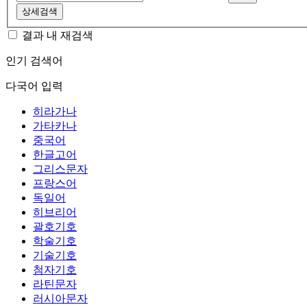
상세검색
결과 내 재검색
인기 검색어
다국어 입력
히라가나
가타카나
중국어
한글고어
그리스문자
프랑스어
독일어
히브리어
괄호기호
학술기호
기술기호
첨자기호
라틴문자
러시아문자