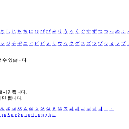
ぎ
し
じ
ち
ぢ
に
ひ
び
ぴ
み
り
う
ぅ
く
ぐ
す
ず
つ
づ
っ
ぬ
ふ
シ
ジ
チ
ヂ
ニ
ヒ
ビ
ピ
ミ
リ
ウ
ゥ
ク
グ
ス
ズ
ツ
ヅ
ッ
ヌ
フ
ブ
할 수 있습니다.
누르시면됩니다.
시면 됩니다.
ㅻ
ㅼ
ㅽ
ㅾ
ㅿ
ㆀ
ㆁ
ㆂ
ㆃ
ㆄ
ㆅ
ㆆ
ㆇ
ㆈ
ㆉ
ㆊ
ㆋ
ㆌ
ㆍ
ㆎ
θ
ι
κ
λ
μ
ν
ξ
ο
π
ρ
σ
τ
υ
φ
χ
ψ
ω