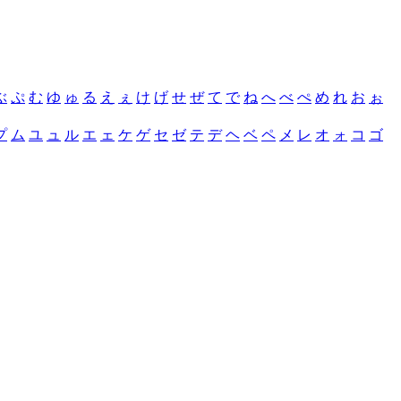
ぶ
ぷ
む
ゆ
ゅ
る
え
ぇ
け
げ
せ
ぜ
て
で
ね
へ
べ
ぺ
め
れ
お
ぉ
プ
ム
ユ
ュ
ル
エ
ェ
ケ
ゲ
セ
ゼ
テ
デ
ヘ
ベ
ペ
メ
レ
オ
ォ
コ
ゴ