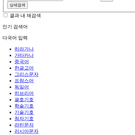
상세검색
결과 내 재검색
인기 검색어
다국어 입력
히라가나
가타카나
중국어
한글고어
그리스문자
프랑스어
독일어
히브리어
괄호기호
학술기호
기술기호
첨자기호
라틴문자
러시아문자