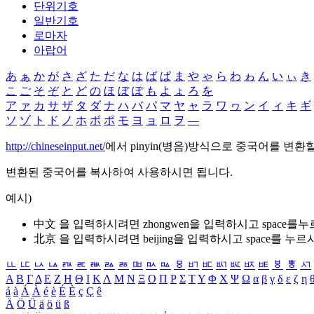
단위기호
일반기호
로마자
아랍어
あ
ぁ
か
が
さ
ざ
た
だ
な
は
ば
ぱ
ま
や
ゃ
ら
わ
ゎ
ん
い
ぃ
き
こ
ご
そ
ぞ
と
ど
の
ほ
ぼ
ぽ
も
よ
ょ
ろ
を
ア
ァ
カ
サ
ザ
タ
ダ
ナ
ハ
バ
パ
マ
ヤ
ャ
ラ
ワ
ヮ
ン
イ
ィ
キ
ギ
ソ
ゾ
ト
ド
ノ
ホ
ボ
ポ
モ
ヨ
ョ
ロ
ヲ
―
http://chineseinput.net/
에서 pinyin(병음)방식으로 중국어를 변환
변환된 중국어를 복사하여 사용하시면 됩니다.
예시)
中文 을 입력하시려면
zhongwen
을 입력하시고 space를
北京 을 입력하시려면
beijing
을 입력하시고 space를 누르
ㅥ
ㅦ
ㅧ
ㅨ
ㅩ
ㅪ
ㅫ
ㅬ
ㅭ
ㅮ
ㅯ
ㅰ
ㅱ
ㅲ
ㅳ
ㅴ
ㅵ
ㅶ
ㅷ
ㅸ
ㅹ
ㅺ
Α
Β
Γ
Δ
Ε
Ζ
Η
Θ
Ι
Κ
Λ
Μ
Ν
Ξ
Ο
Π
Ρ
Σ
Τ
Υ
Φ
Χ
Ψ
Ω
α
β
γ
δ
ε
ζ
η
á
à
Á
À
é
è
É
È
ç
Ç
ê
Ä
Ö
Ü
ä
ö
ü
ß