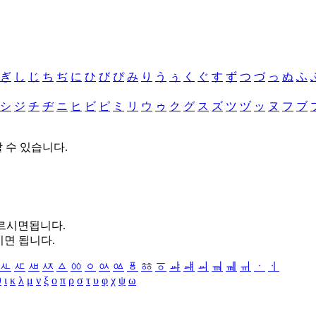
ぎ
し
じ
ち
ぢ
に
ひ
び
ぴ
み
り
う
ぅ
く
ぐ
す
ず
つ
づ
っ
ぬ
ふ
シ
ジ
チ
ヂ
ニ
ヒ
ビ
ピ
ミ
リ
ウ
ゥ
ク
グ
ス
ズ
ツ
ヅ
ッ
ヌ
フ
ブ
할 수 있습니다.
누르시면됩니다.
시면 됩니다.
ㅻ
ㅼ
ㅽ
ㅾ
ㅿ
ㆀ
ㆁ
ㆂ
ㆃ
ㆄ
ㆅ
ㆆ
ㆇ
ㆈ
ㆉ
ㆊ
ㆋ
ㆌ
ㆍ
ㆎ
θ
ι
κ
λ
μ
ν
ξ
ο
π
ρ
σ
τ
υ
φ
χ
ψ
ω