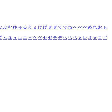
ぶ
ぷ
む
ゆ
ゅ
る
え
ぇ
け
げ
せ
ぜ
て
で
ね
へ
べ
ぺ
め
れ
お
ぉ
プ
ム
ユ
ュ
ル
エ
ェ
ケ
ゲ
セ
ゼ
テ
デ
ヘ
ベ
ペ
メ
レ
オ
ォ
コ
ゴ