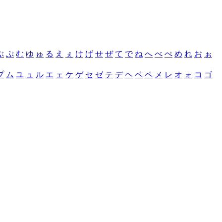
ぶ
ぷ
む
ゆ
ゅ
る
え
ぇ
け
げ
せ
ぜ
て
で
ね
へ
べ
ぺ
め
れ
お
ぉ
プ
ム
ユ
ュ
ル
エ
ェ
ケ
ゲ
セ
ゼ
テ
デ
ヘ
ベ
ペ
メ
レ
オ
ォ
コ
ゴ