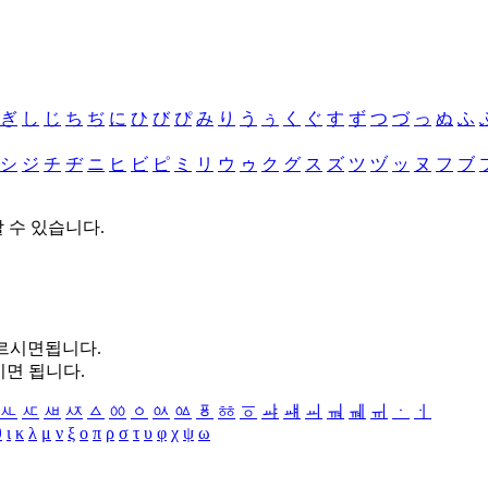
ぎ
し
じ
ち
ぢ
に
ひ
び
ぴ
み
り
う
ぅ
く
ぐ
す
ず
つ
づ
っ
ぬ
ふ
シ
ジ
チ
ヂ
ニ
ヒ
ビ
ピ
ミ
リ
ウ
ゥ
ク
グ
ス
ズ
ツ
ヅ
ッ
ヌ
フ
ブ
할 수 있습니다.
누르시면됩니다.
시면 됩니다.
ㅻ
ㅼ
ㅽ
ㅾ
ㅿ
ㆀ
ㆁ
ㆂ
ㆃ
ㆄ
ㆅ
ㆆ
ㆇ
ㆈ
ㆉ
ㆊ
ㆋ
ㆌ
ㆍ
ㆎ
θ
ι
κ
λ
μ
ν
ξ
ο
π
ρ
σ
τ
υ
φ
χ
ψ
ω