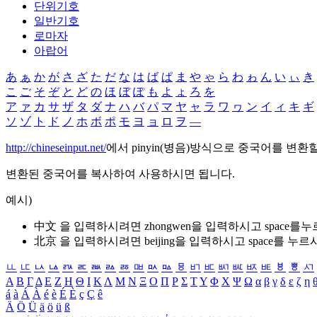
단위기호
일반기호
로마자
아랍어
あ
ぁ
か
が
さ
ざ
た
だ
な
は
ば
ぱ
ま
や
ゃ
ら
わ
ゎ
ん
い
ぃ
き
こ
ご
そ
ぞ
と
ど
の
ほ
ぼ
ぽ
も
よ
ょ
ろ
を
ア
ァ
カ
サ
ザ
タ
ダ
ナ
ハ
バ
パ
マ
ヤ
ャ
ラ
ワ
ヮ
ン
イ
ィ
キ
ギ
ソ
ゾ
ト
ド
ノ
ホ
ボ
ポ
モ
ヨ
ョ
ロ
ヲ
―
http://chineseinput.net/
에서 pinyin(병음)방식으로 중국어를 변환
변환된 중국어를 복사하여 사용하시면 됩니다.
예시)
中文 을 입력하시려면
zhongwen
을 입력하시고 space를
北京 을 입력하시려면
beijing
을 입력하시고 space를 누르
ㅥ
ㅦ
ㅧ
ㅨ
ㅩ
ㅪ
ㅫ
ㅬ
ㅭ
ㅮ
ㅯ
ㅰ
ㅱ
ㅲ
ㅳ
ㅴ
ㅵ
ㅶ
ㅷ
ㅸ
ㅹ
ㅺ
Α
Β
Γ
Δ
Ε
Ζ
Η
Θ
Ι
Κ
Λ
Μ
Ν
Ξ
Ο
Π
Ρ
Σ
Τ
Υ
Φ
Χ
Ψ
Ω
α
β
γ
δ
ε
ζ
η
á
à
Á
À
é
è
É
È
ç
Ç
ê
Ä
Ö
Ü
ä
ö
ü
ß