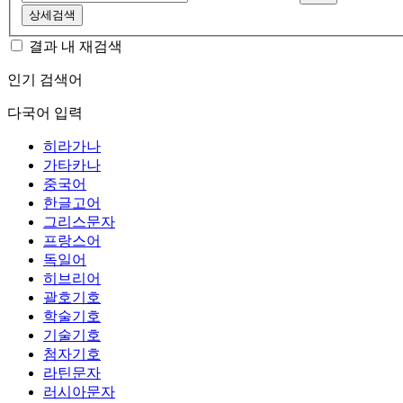
상세검색
결과 내 재검색
인기 검색어
다국어 입력
히라가나
가타카나
중국어
한글고어
그리스문자
프랑스어
독일어
히브리어
괄호기호
학술기호
기술기호
첨자기호
라틴문자
러시아문자