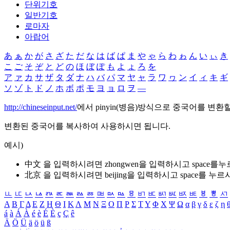
단위기호
일반기호
로마자
아랍어
あ
ぁ
か
が
さ
ざ
た
だ
な
は
ば
ぱ
ま
や
ゃ
ら
わ
ゎ
ん
い
ぃ
き
こ
ご
そ
ぞ
と
ど
の
ほ
ぼ
ぽ
も
よ
ょ
ろ
を
ア
ァ
カ
サ
ザ
タ
ダ
ナ
ハ
バ
パ
マ
ヤ
ャ
ラ
ワ
ヮ
ン
イ
ィ
キ
ギ
ソ
ゾ
ト
ド
ノ
ホ
ボ
ポ
モ
ヨ
ョ
ロ
ヲ
―
http://chineseinput.net/
에서 pinyin(병음)방식으로 중국어를 변환
변환된 중국어를 복사하여 사용하시면 됩니다.
예시)
中文 을 입력하시려면
zhongwen
을 입력하시고 space를
北京 을 입력하시려면
beijing
을 입력하시고 space를 누르
ㅥ
ㅦ
ㅧ
ㅨ
ㅩ
ㅪ
ㅫ
ㅬ
ㅭ
ㅮ
ㅯ
ㅰ
ㅱ
ㅲ
ㅳ
ㅴ
ㅵ
ㅶ
ㅷ
ㅸ
ㅹ
ㅺ
Α
Β
Γ
Δ
Ε
Ζ
Η
Θ
Ι
Κ
Λ
Μ
Ν
Ξ
Ο
Π
Ρ
Σ
Τ
Υ
Φ
Χ
Ψ
Ω
α
β
γ
δ
ε
ζ
η
á
à
Á
À
é
è
É
È
ç
Ç
ê
Ä
Ö
Ü
ä
ö
ü
ß