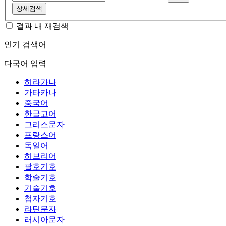
상세검색
결과 내 재검색
인기 검색어
다국어 입력
히라가나
가타카나
중국어
한글고어
그리스문자
프랑스어
독일어
히브리어
괄호기호
학술기호
기술기호
첨자기호
라틴문자
러시아문자