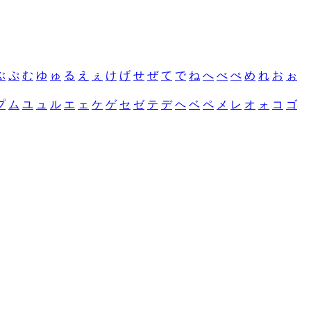
ぶ
ぷ
む
ゆ
ゅ
る
え
ぇ
け
げ
せ
ぜ
て
で
ね
へ
べ
ぺ
め
れ
お
ぉ
プ
ム
ユ
ュ
ル
エ
ェ
ケ
ゲ
セ
ゼ
テ
デ
ヘ
ベ
ペ
メ
レ
オ
ォ
コ
ゴ