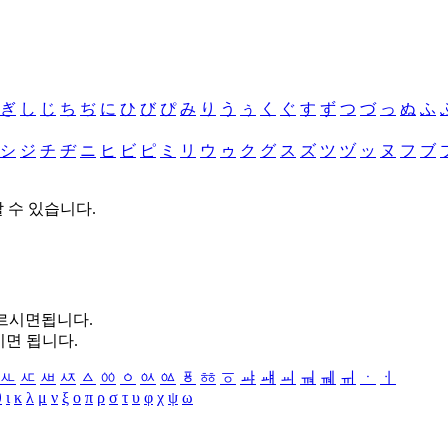
ぎ
し
じ
ち
ぢ
に
ひ
び
ぴ
み
り
う
ぅ
く
ぐ
す
ず
つ
づ
っ
ぬ
ふ
シ
ジ
チ
ヂ
ニ
ヒ
ビ
ピ
ミ
リ
ウ
ゥ
ク
グ
ス
ズ
ツ
ヅ
ッ
ヌ
フ
ブ
할 수 있습니다.
누르시면됩니다.
시면 됩니다.
ㅻ
ㅼ
ㅽ
ㅾ
ㅿ
ㆀ
ㆁ
ㆂ
ㆃ
ㆄ
ㆅ
ㆆ
ㆇ
ㆈ
ㆉ
ㆊ
ㆋ
ㆌ
ㆍ
ㆎ
θ
ι
κ
λ
μ
ν
ξ
ο
π
ρ
σ
τ
υ
φ
χ
ψ
ω