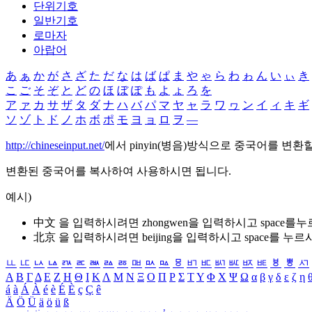
단위기호
일반기호
로마자
아랍어
あ
ぁ
か
が
さ
ざ
た
だ
な
は
ば
ぱ
ま
や
ゃ
ら
わ
ゎ
ん
い
ぃ
き
こ
ご
そ
ぞ
と
ど
の
ほ
ぼ
ぽ
も
よ
ょ
ろ
を
ア
ァ
カ
サ
ザ
タ
ダ
ナ
ハ
バ
パ
マ
ヤ
ャ
ラ
ワ
ヮ
ン
イ
ィ
キ
ギ
ソ
ゾ
ト
ド
ノ
ホ
ボ
ポ
モ
ヨ
ョ
ロ
ヲ
―
http://chineseinput.net/
에서 pinyin(병음)방식으로 중국어를 변환
변환된 중국어를 복사하여 사용하시면 됩니다.
예시)
中文 을 입력하시려면
zhongwen
을 입력하시고 space를
北京 을 입력하시려면
beijing
을 입력하시고 space를 누르
ㅥ
ㅦ
ㅧ
ㅨ
ㅩ
ㅪ
ㅫ
ㅬ
ㅭ
ㅮ
ㅯ
ㅰ
ㅱ
ㅲ
ㅳ
ㅴ
ㅵ
ㅶ
ㅷ
ㅸ
ㅹ
ㅺ
Α
Β
Γ
Δ
Ε
Ζ
Η
Θ
Ι
Κ
Λ
Μ
Ν
Ξ
Ο
Π
Ρ
Σ
Τ
Υ
Φ
Χ
Ψ
Ω
α
β
γ
δ
ε
ζ
η
á
à
Á
À
é
è
É
È
ç
Ç
ê
Ä
Ö
Ü
ä
ö
ü
ß