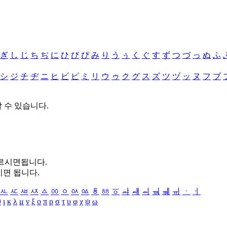
ぎ
し
じ
ち
ぢ
に
ひ
び
ぴ
み
り
う
ぅ
く
ぐ
す
ず
つ
づ
っ
ぬ
ふ
シ
ジ
チ
ヂ
ニ
ヒ
ビ
ピ
ミ
リ
ウ
ゥ
ク
グ
ス
ズ
ツ
ヅ
ッ
ヌ
フ
ブ
할 수 있습니다.
누르시면됩니다.
시면 됩니다.
ㅻ
ㅼ
ㅽ
ㅾ
ㅿ
ㆀ
ㆁ
ㆂ
ㆃ
ㆄ
ㆅ
ㆆ
ㆇ
ㆈ
ㆉ
ㆊ
ㆋ
ㆌ
ㆍ
ㆎ
θ
ι
κ
λ
μ
ν
ξ
ο
π
ρ
σ
τ
υ
φ
χ
ψ
ω