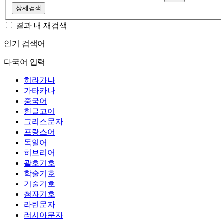
상세검색
결과 내 재검색
인기 검색어
다국어 입력
히라가나
가타카나
중국어
한글고어
그리스문자
프랑스어
독일어
히브리어
괄호기호
학술기호
기술기호
첨자기호
라틴문자
러시아문자