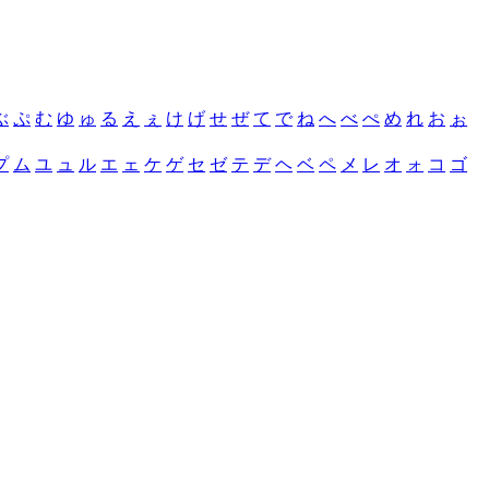
ぶ
ぷ
む
ゆ
ゅ
る
え
ぇ
け
げ
せ
ぜ
て
で
ね
へ
べ
ぺ
め
れ
お
ぉ
プ
ム
ユ
ュ
ル
エ
ェ
ケ
ゲ
セ
ゼ
テ
デ
ヘ
ベ
ペ
メ
レ
オ
ォ
コ
ゴ