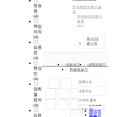
정승
한국해양과학기술
원
원
(4)
한국해양과학기
술원
책임
2013
저자
(4)
복사/대
출신청
심원
준
(4)
내보내기
내책장담기
현상
한글로보기
민
(4)
정확도순
양희
내림차순
정확도
철
순
편저
10개씩 출력
내림차순
인기도
(4)
순
조회
10개씩
연도순
김윤
출력