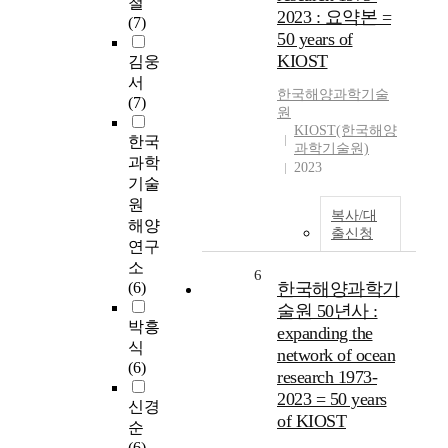
철
2023 : 요약본 =
(7)
50 years of
KIOST
김웅
서
한국해양과학기술
(7)
원
KIOST(한국해양
한국
과학기술원)
과학
2023
기술
원
복사/대
해양
출신청
연구
소
6
(6)
한국해양과학기
술원 50년사 :
박흥
expanding the
식
network of ocean
(6)
research 1973-
2023 = 50 years
신경
of KIOST
순
(6)