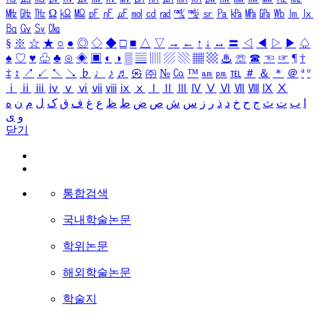
㎒
㎓
㎔
Ω
㏀
㏁
㎊
㎋
㎌
㏖
㏅
㎭
㎮
㎯
㏛
㎩
㎪
㎫
㎬
㏝
㏐
㏓
㏃
㏉
㏜
㏆
§
※
☆
★
○
●
◎
◇
◆
□
■
△
▽
→
←
↑
↓
↔
〓
◁
◀
▷
▶
♤
♠
♡
♥
♧
♣
⊙
◈
▣
◐
◑
▒
▤
▥
▨
▧
▦
▩
♨
☏
☎
☜
☞
¶
†
‡
↕
↗
↙
↖
↘
♭
♩
♪
♬
㉿
㈜
№
㏇
™
㏂
㏘
℡
＃
＆
＊
＠
ª
º
ⅰ
ⅱ
ⅲ
ⅳ
ⅴ
ⅵ
ⅶ
ⅷ
ⅸ
ⅹ
Ⅰ
Ⅱ
Ⅲ
Ⅳ
Ⅴ
Ⅵ
Ⅶ
Ⅷ
Ⅸ
Ⅹ
ا
ب
ت
ث
ج
ح
خ
د
ذ
ر
ز
س
ش
ص
ض
ط
ظ
ع
غ
ف
ق
ک
ل
م
ن
ه
و
ی
닫기
통합검색
국내학술논문
학위논문
해외학술논문
학술지