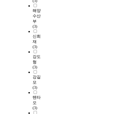
(3)
해양
수산
부
(3)
신희
재
(3)
강도
형
(3)
강길
모
(3)
톈타
오
(3)