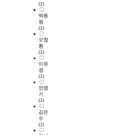
(2)
박동
원
(2)
오창
환
(2)
이유
경
(2)
민영
기
(2)
김은
수
(2)