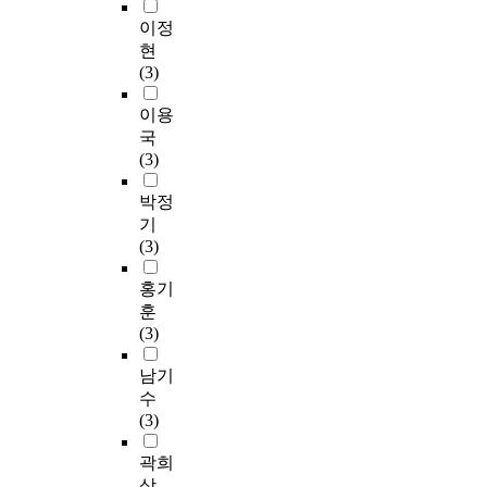
이정
현
(3)
이용
국
(3)
박정
기
(3)
홍기
훈
(3)
남기
수
(3)
곽희
상