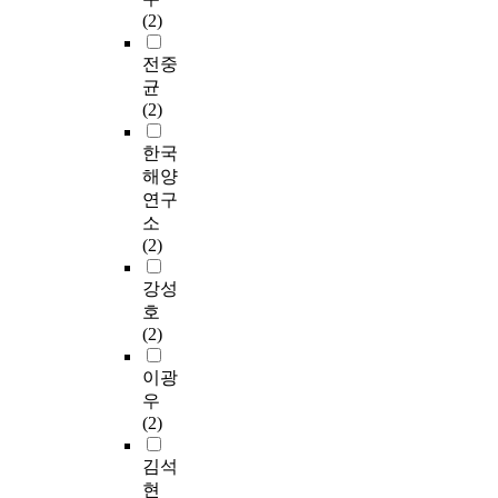
(2)
전중
균
(2)
한국
해양
연구
소
(2)
강성
호
(2)
이광
우
(2)
김석
현