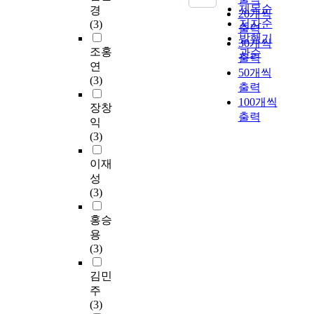
제목순
경
20개씩
저자순
(3)
출력
발행기
30개씩
조홍
관순
출력
연
50개씩
(3)
출력
100개씩
장창
출력
익
(3)
이재
성
(3)
홍승
용
(3)
김민
주
(3)