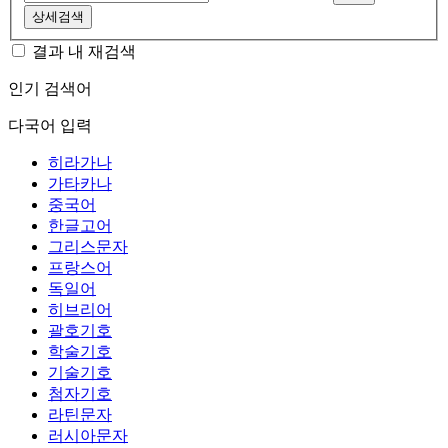
상세검색
결과 내 재검색
인기 검색어
다국어 입력
히라가나
가타카나
중국어
한글고어
그리스문자
프랑스어
독일어
히브리어
괄호기호
학술기호
기술기호
첨자기호
라틴문자
러시아문자