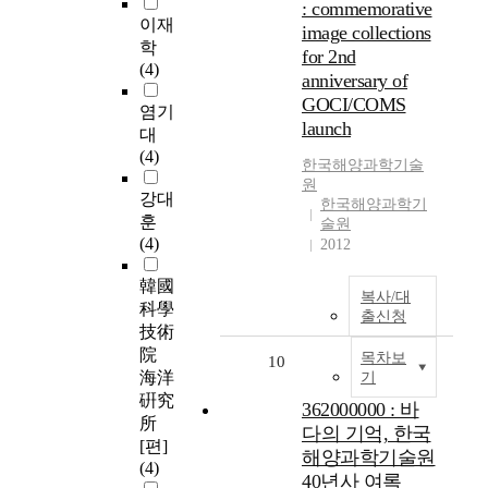
: commemorative
이재
image collections
학
for 2nd
(4)
anniversary of
GOCI/COMS
염기
launch
대
(4)
한국해양과학기술
원
강대
한국해양과학기
훈
술원
(4)
2012
韓國
복사/대
科學
출신청
技術
院
목차보
10
海洋
기
硏究
362000000 : 바
所
다의 기억, 한국
[편]
해양과학기술원
(4)
40년사 여록