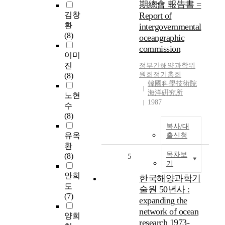
期總會 報告書 =
김창
Report of
환
intergovernmental
(8)
oceangraphic
commission
이미
진
정부간해양과학위
원회정기총회
(8)
韓國科學技術院
海洋硏究所
노현
1987
수
(8)
복사/대
유옥
출신청
환
목차보
(8)
5
기
안희
한국해양과학기
도
술원 50년사 :
(7)
expanding the
network of ocean
양희
research 1973-