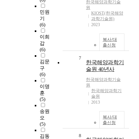
한국해양과학기술
원
민원
KIOST(한국해양
기
과학기술원)
(6)
2023
이희
복사/대
갑
출신청
(6)
7
김문
한국해양과학기
구
술원 40년사
(6)
한국해양과학기술
원
이명
한국해양과학기
훈
술원
(5)
2013
송원
복사/대
오
출신청
(5)
8
김동