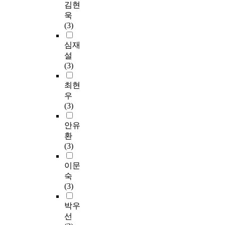
김현
욱
(3)
심재
설
(3)
최현
우
(3)
안유
환
(3)
이문
숙
(3)
박우
선