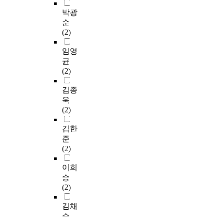
박광
순
(2)
임영
균
(2)
김종
욱
(2)
김한
준
(2)
이희
승
(2)
김채
수