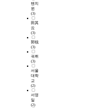
톈치
윈
(3)
田其
云
(3)
郭锐
(3)
궈뤼
(3)
서울
대학
교
(2)
서영
일
(2)