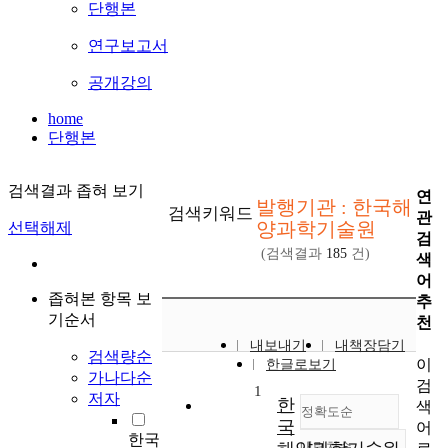
단행본
연구보고서
공개강의
home
단행본
검색결과 좁혀 보기
연
발행기관 : 한국해
검색키워드
관
양과학기술원
선택해제
검
(검색결과
185
건)
색
어
좁혀본 항목 보
추
기순서
천
내보내기
내책장담기
검색량순
이
한글로보기
가나다순
검
1
저자
한
색
정확도순
국
어
한국
내림차순