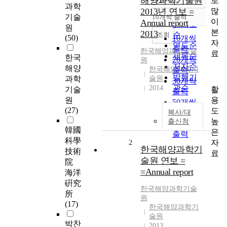
해양과학기술원
로
정확도
과학
많
2013년 연보 =
순
기술
10개씩 출력
내림차순
이
Annual report
인기도
원
본
2013
순
조회
(50)
10개씩
자
연도순
출력
한국해양과학기술
료
제목순
한국
20개씩
원
저자순
해양
한국해양과학기
출력
발행기
과학
술원
30개씩
관순
2014
활
기술
출력
용
원
50개씩
(27)
도
복사/대
출력
높
출신청
100개씩
韓國
은
출력
科學
자
2
한국해양과학기
技術
료
술원 연보 =
院
=Annual report
海洋
硏究
한국해양과학기술
所
원
(17)
한국해양과학기
술원
박찬
2013