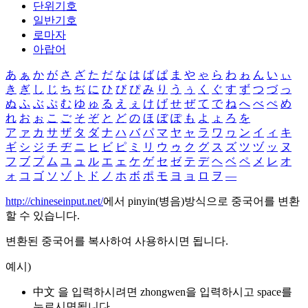
단위기호
일반기호
로마자
아랍어
あ
ぁ
か
が
さ
ざ
た
だ
な
は
ば
ぱ
ま
や
ゃ
ら
わ
ゎ
ん
い
ぃ
き
ぎ
し
じ
ち
ぢ
に
ひ
び
ぴ
み
り
う
ぅ
く
ぐ
す
ず
つ
づ
っ
ぬ
ふ
ぶ
ぷ
む
ゆ
ゅ
る
え
ぇ
け
げ
せ
ぜ
て
で
ね
へ
べ
ぺ
め
れ
お
ぉ
こ
ご
そ
ぞ
と
ど
の
ほ
ぼ
ぽ
も
よ
ょ
ろ
を
ア
ァ
カ
サ
ザ
タ
ダ
ナ
ハ
バ
パ
マ
ヤ
ャ
ラ
ワ
ヮ
ン
イ
ィ
キ
ギ
シ
ジ
チ
ヂ
ニ
ヒ
ビ
ピ
ミ
リ
ウ
ゥ
ク
グ
ス
ズ
ツ
ヅ
ッ
ヌ
フ
ブ
プ
ム
ユ
ュ
ル
エ
ェ
ケ
ゲ
セ
ゼ
テ
デ
ヘ
ベ
ペ
メ
レ
オ
ォ
コ
ゴ
ソ
ゾ
ト
ド
ノ
ホ
ボ
ポ
モ
ヨ
ョ
ロ
ヲ
―
http://chineseinput.net/
에서 pinyin(병음)방식으로 중국어를 변환
할 수 있습니다.
변환된 중국어를 복사하여 사용하시면 됩니다.
예시)
中文 을 입력하시려면
zhongwen
을 입력하시고 space를
누르시면됩니다.