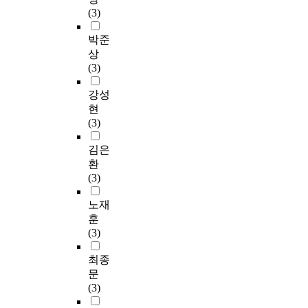
(3)
박준
상
(3)
강성
현
(3)
김은
환
(3)
노재
훈
(3)
최종
문
(3)