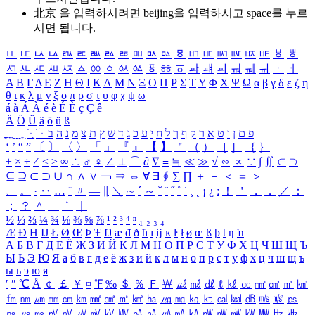
北京 을 입력하시려면
beijing
을 입력하시고 space를 누르
시면 됩니다.
ㅥ
ㅦ
ㅧ
ㅨ
ㅩ
ㅪ
ㅫ
ㅬ
ㅭ
ㅮ
ㅯ
ㅰ
ㅱ
ㅲ
ㅳ
ㅴ
ㅵ
ㅶ
ㅷ
ㅸ
ㅹ
ㅺ
ㅻ
ㅼ
ㅽ
ㅾ
ㅿ
ㆀ
ㆁ
ㆂ
ㆃ
ㆄ
ㆅ
ㆆ
ㆇ
ㆈ
ㆉ
ㆊ
ㆋ
ㆌ
ㆍ
ㆎ
Α
Β
Γ
Δ
Ε
Ζ
Η
Θ
Ι
Κ
Λ
Μ
Ν
Ξ
Ο
Π
Ρ
Σ
Τ
Υ
Φ
Χ
Ψ
Ω
α
β
γ
δ
ε
ζ
η
θ
ι
κ
λ
μ
ν
ξ
ο
π
ρ
σ
τ
υ
φ
χ
ψ
ω
á
à
Á
À
é
è
É
È
ç
Ç
ê
Ä
Ö
Ü
ä
ö
ü
ß
ְ
ֳ
ֲ
ֱ
ָ
ַ
ֵ
ֶ
ִ
ֹ
ּ
ֻ
ׂ
ׁ
ּ
ב
ה
נ
מ
צ
ת
ץ
ש
ד
ג
כ
ע
י
ח
ל
ך
ף
ק
ר
א
ט
ו
ן
ם
פ
‘
’
“
”
〔
〕
〈
〉
「
」
『
』
【
】
＂
（
）
［
］
｛
｝
±
×
÷
≠
≤
≥
∞
∴
♂
♀
∠
⊥
⌒
∂
∇
≡
≒
≪
≫
√
∽
∝
∵
∫
∬
∈
∋
⊆
⊇
⊂
⊃
∪
∩
∧
∨
￢
⇒
⇔
∀
∃
∮
∑
∏
＋
－
＜
＝
＞
、
。
·
‥
…
¨
〃
―
∥
＼
∼
´
～
ˇ
˘
˝
˚
˙
¸
˛
¡
¿
ː
！
＇
，
．
／
：
；
？
＾
＿
｀
｜
½
⅓
⅔
¼
¾
⅛
⅜
⅝
⅞
¹
²
³
⁴
ⁿ
₁
₂
₃
₄
Æ
Ð
Ħ
Ĳ
Ł
Ø
Œ
Þ
Ŧ
Ŋ
æ
đ
ð
ħ
ı
ĳ
ĸ
ŀ
ł
ø
œ
ß
þ
ŧ
ŋ
ŉ
А
Б
В
Г
Д
Е
Ё
Ж
З
И
Й
К
Л
М
Н
О
П
Р
С
Т
У
Ф
Х
Ц
Ч
Ш
Щ
Ъ
Ы
Ь
Э
Ю
Я
а
б
в
г
д
е
ё
ж
з
и
й
к
л
м
н
о
п
р
с
т
у
ф
х
ц
ч
ш
щ
ъ
ы
ь
э
ю
я
′
″
℃
Å
￠
￡
￥
¤
℉
‰
＄
％
Ｆ
￦
㎕
㎖
㎗
ℓ
㎘
㏄
㎣
㎤
㎥
㎦
㎙
㎚
㎛
㎜
㎝
㎞
㎟
㎠
㎡
㎢
㏊
㎍
㎎
㎏
㏏
㎈
㎉
㏈
㎧
㎨
㎰
㎱
㎲
㎳
㎴
㎵
㎶
㎷
㎸
㎹
㎀
㎁
㎂
㎃
㎄
㎺
㎻
㎽
㎾
㎿
㎐
㎑