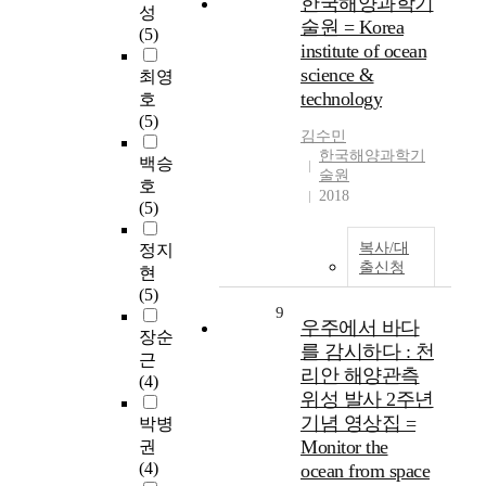
한국해양과학기
성
술원 = Korea
(5)
institute of ocean
science &
최영
technology
호
(5)
김수민
한국해양과학기
백승
술원
호
2018
(5)
복사/대
정지
출신청
현
(5)
9
우주에서 바다
장순
를 감시하다 : 천
근
리안 해양관측
(4)
위성 발사 2주년
기념 영상집 =
박병
Monitor the
권
(4)
ocean from space