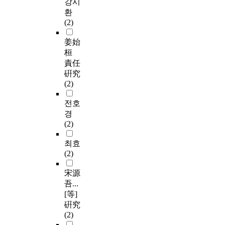
강시
환
(2)
姜始
桓
責任
硏究
(2)
전호
경
(2)
최효
(2)
宋源
吾...
[等]
硏究
(2)