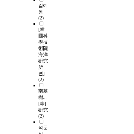
김예
동
(2)
[韓
國科
學技
術院
海洋
硏究
所
편]
(2)
南基
樹...
[等]
硏究
(2)
석문
식