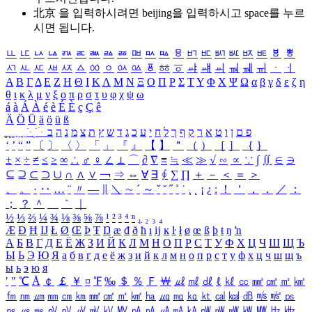
北京 을 입력하시려면
beijing
을 입력하시고 space를 누르
시면 됩니다.
ㅥ
ㅦ
ㅧ
ㅨ
ㅩ
ㅪ
ㅫ
ㅬ
ㅭ
ㅮ
ㅯ
ㅰ
ㅱ
ㅲ
ㅳ
ㅴ
ㅵ
ㅶ
ㅷ
ㅸ
ㅹ
ㅺ
ㅻ
ㅼ
ㅽ
ㅾ
ㅿ
ㆀ
ㆁ
ㆂ
ㆃ
ㆄ
ㆅ
ㆆ
ㆇ
ㆈ
ㆉ
ㆊ
ㆋ
ㆌ
ㆍ
ㆎ
Α
Β
Γ
Δ
Ε
Ζ
Η
Θ
Ι
Κ
Λ
Μ
Ν
Ξ
Ο
Π
Ρ
Σ
Τ
Υ
Φ
Χ
Ψ
Ω
α
β
γ
δ
ε
ζ
η
θ
ι
κ
λ
μ
ν
ξ
ο
π
ρ
σ
τ
υ
φ
χ
ψ
ω
á
à
Á
À
é
è
É
È
ç
Ç
ê
Ä
Ö
Ü
ä
ö
ü
ß
ְ
ֳ
ֲ
ֱ
ָ
ַ
ֵ
ֶ
ִ
ֹ
ּ
ֻ
ׂ
ׁ
ּ
ב
ה
נ
מ
צ
ת
ץ
ש
ד
ג
כ
ע
י
ח
ל
ך
ף
ק
ר
א
ט
ו
ן
ם
פ
‘
’
“
”
〔
〕
〈
〉
「
」
『
』
【
】
＂
（
）
［
］
｛
｝
±
×
÷
≠
≤
≥
∞
∴
♂
♀
∠
⊥
⌒
∂
∇
≡
≒
≪
≫
√
∽
∝
∵
∫
∬
∈
∋
⊆
⊇
⊂
⊃
∪
∩
∧
∨
￢
⇒
⇔
∀
∃
∮
∑
∏
＋
－
＜
＝
＞
、
。
·
‥
…
¨
〃
―
∥
＼
∼
´
～
ˇ
˘
˝
˚
˙
¸
˛
¡
¿
ː
！
＇
，
．
／
：
；
？
＾
＿
｀
｜
½
⅓
⅔
¼
¾
⅛
⅜
⅝
⅞
¹
²
³
⁴
ⁿ
₁
₂
₃
₄
Æ
Ð
Ħ
Ĳ
Ł
Ø
Œ
Þ
Ŧ
Ŋ
æ
đ
ð
ħ
ı
ĳ
ĸ
ŀ
ł
ø
œ
ß
þ
ŧ
ŋ
ŉ
А
Б
В
Г
Д
Е
Ё
Ж
З
И
Й
К
Л
М
Н
О
П
Р
С
Т
У
Ф
Х
Ц
Ч
Ш
Щ
Ъ
Ы
Ь
Э
Ю
Я
а
б
в
г
д
е
ё
ж
з
и
й
к
л
м
н
о
п
р
с
т
у
ф
х
ц
ч
ш
щ
ъ
ы
ь
э
ю
я
′
″
℃
Å
￠
￡
￥
¤
℉
‰
＄
％
Ｆ
￦
㎕
㎖
㎗
ℓ
㎘
㏄
㎣
㎤
㎥
㎦
㎙
㎚
㎛
㎜
㎝
㎞
㎟
㎠
㎡
㎢
㏊
㎍
㎎
㎏
㏏
㎈
㎉
㏈
㎧
㎨
㎰
㎱
㎲
㎳
㎴
㎵
㎶
㎷
㎸
㎹
㎀
㎁
㎂
㎃
㎄
㎺
㎻
㎽
㎾
㎿
㎐
㎑