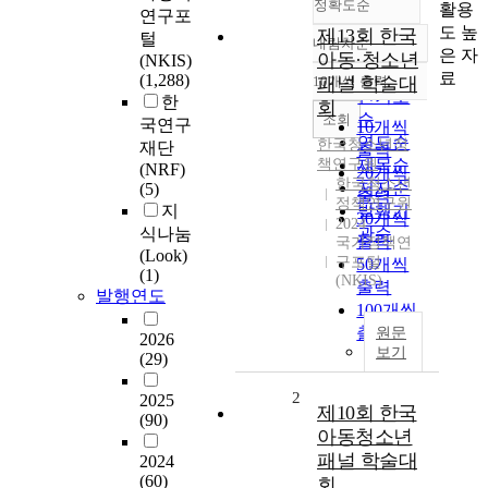
정확도순
활용
연구포
도 높
제13회 한국
털
내림차순
정확도
은 자
아동·청소년
(NKIS)
순
료
(1,288)
10개씩 출력
패널 학술대
내림차순
인기도
한
회
순
조회
국연구
10개씩
연도순
한국청소년정
재단
출력
책연구원
제목순
(NRF)
20개씩
한국청소년
저자순
(5)
출력
정책연구원
지
발행기
30개씩
2024
식나눔
관순
출력
국가정책연
(Look)
구포털
50개씩
(1)
(NKIS)
출력
발행연도
100개씩
출력
원문
2026
보기
(29)
2
2025
제10회 한국
(90)
아동청소년
패널 학술대
2024
(60)
회