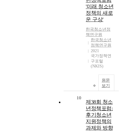
년정책포럼
'미래 청소년
정책의 새로
운 구상'
한국청소년정
책연구원
한국청소년
정책연구원
2021
국가정책연
구포털
(NKIS)
원문
보기
10
제38회 청소
년정책포럼:
후기청소년
지원정책의
과제와 방향