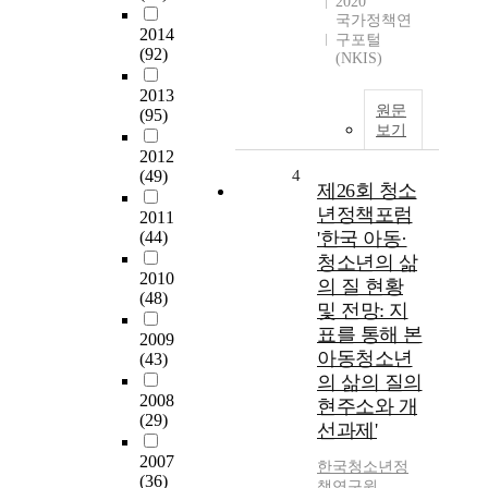
2020
국가정책연
2014
구포털
(92)
(NKIS)
2013
원문
(95)
보기
2012
(49)
4
제26회 청소
년정책포럼
2011
(44)
'한국 아동·
청소년의 삶
2010
의 질 현황
(48)
및 전망: 지
표를 통해 본
2009
아동청소년
(43)
의 삶의 질의
2008
현주소와 개
(29)
선과제'
2007
한국청소년정
(36)
책연구원