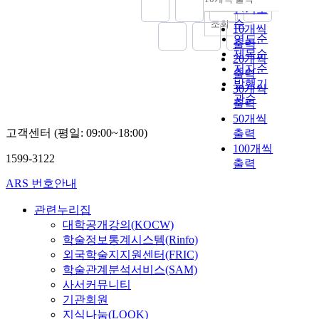
내림차순
인기도
순
조회
10개씩
연도순
출력
제목순
20개씩
저자순
출력
발행기
30개씩
관순
출력
50개씩
고객센터 (평일: 09:00~18:00)
출력
100개씩
1599-3122
출력
ARS 번호안내
관련누리집
대학공개강의(KOCW)
학술정보통계시스템(Rinfo)
외국학술지지원센터(FRIC)
학술관계분석서비스(SAM)
사서커뮤니티
기관회원
지식나눔(LOOK)