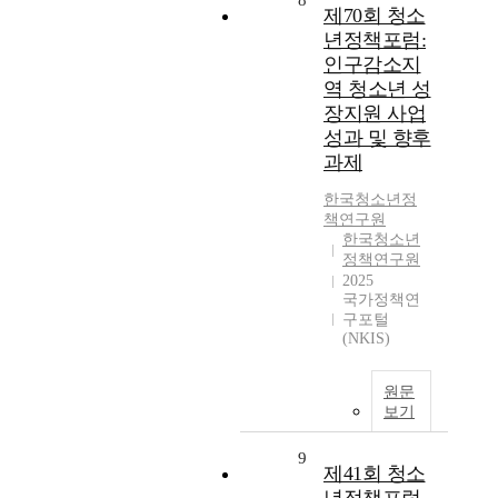
8
제70회 청소
년정책포럼:
인구감소지
역 청소년 성
장지원 사업
성과 및 향후
과제
한국청소년정
책연구원
한국청소년
정책연구원
2025
국가정책연
구포털
(NKIS)
원문
보기
9
제41회 청소