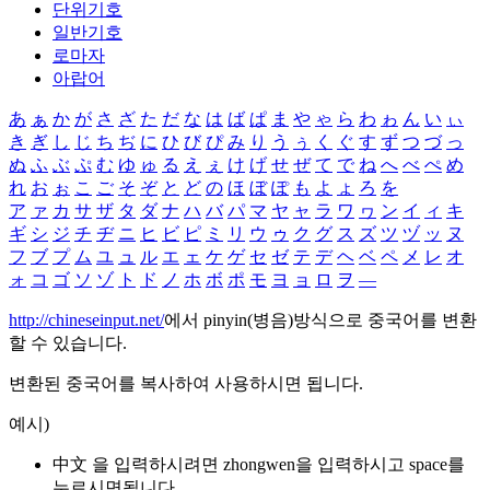
단위기호
일반기호
로마자
아랍어
あ
ぁ
か
が
さ
ざ
た
だ
な
は
ば
ぱ
ま
や
ゃ
ら
わ
ゎ
ん
い
ぃ
き
ぎ
し
じ
ち
ぢ
に
ひ
び
ぴ
み
り
う
ぅ
く
ぐ
す
ず
つ
づ
っ
ぬ
ふ
ぶ
ぷ
む
ゆ
ゅ
る
え
ぇ
け
げ
せ
ぜ
て
で
ね
へ
べ
ぺ
め
れ
お
ぉ
こ
ご
そ
ぞ
と
ど
の
ほ
ぼ
ぽ
も
よ
ょ
ろ
を
ア
ァ
カ
サ
ザ
タ
ダ
ナ
ハ
バ
パ
マ
ヤ
ャ
ラ
ワ
ヮ
ン
イ
ィ
キ
ギ
シ
ジ
チ
ヂ
ニ
ヒ
ビ
ピ
ミ
リ
ウ
ゥ
ク
グ
ス
ズ
ツ
ヅ
ッ
ヌ
フ
ブ
プ
ム
ユ
ュ
ル
エ
ェ
ケ
ゲ
セ
ゼ
テ
デ
ヘ
ベ
ペ
メ
レ
オ
ォ
コ
ゴ
ソ
ゾ
ト
ド
ノ
ホ
ボ
ポ
モ
ヨ
ョ
ロ
ヲ
―
http://chineseinput.net/
에서 pinyin(병음)방식으로 중국어를 변환
할 수 있습니다.
변환된 중국어를 복사하여 사용하시면 됩니다.
예시)
中文 을 입력하시려면
zhongwen
을 입력하시고 space를
누르시면됩니다.