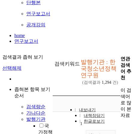
단행본
연구보고서
공개강의
home
연구보고서
검색결과 좁혀 보기
연관
발행기관 : 한
검색키워드
검색
국청소년정책
선택해제
어 추
연구원
천
(검색결과
1,294
건)
좁혀본 항목 보기
이 검
순서
색어
로 많
검색량순
이 본
내보내기
가나다순
자료
내책장담기
발행기관
한글로보기
1
국
가정책