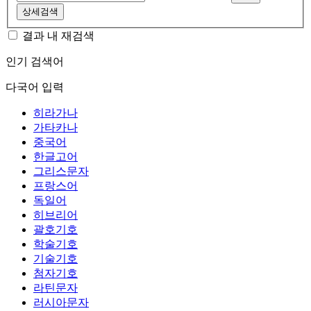
상세검색
결과 내 재검색
인기 검색어
다국어 입력
히라가나
가타카나
중국어
한글고어
그리스문자
프랑스어
독일어
히브리어
괄호기호
학술기호
기술기호
첨자기호
라틴문자
러시아문자