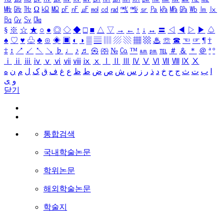
㎒
㎓
㎔
Ω
㏀
㏁
㎊
㎋
㎌
㏖
㏅
㎭
㎮
㎯
㏛
㎩
㎪
㎫
㎬
㏝
㏐
㏓
㏃
㏉
㏜
㏆
§
※
☆
★
○
●
◎
◇
◆
□
■
△
▽
→
←
↑
↓
↔
〓
◁
◀
▷
▶
♤
♠
♡
♥
♧
♣
⊙
◈
▣
◐
◑
▒
▤
▥
▨
▧
▦
▩
♨
☏
☎
☜
☞
¶
†
‡
↕
↗
↙
↖
↘
♭
♩
♪
♬
㉿
㈜
№
㏇
™
㏂
㏘
℡
＃
＆
＊
＠
ª
º
ⅰ
ⅱ
ⅲ
ⅳ
ⅴ
ⅵ
ⅶ
ⅷ
ⅸ
ⅹ
Ⅰ
Ⅱ
Ⅲ
Ⅳ
Ⅴ
Ⅵ
Ⅶ
Ⅷ
Ⅸ
Ⅹ
ا
ب
ت
ث
ج
ح
خ
د
ذ
ر
ز
س
ش
ص
ض
ط
ظ
ع
غ
ف
ق
ک
ل
م
ن
ه
و
ی
닫기
통합검색
국내학술논문
학위논문
해외학술논문
학술지