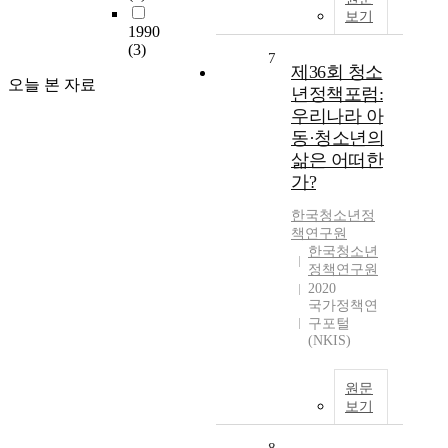
보기
1990
(3)
7
제36회 청소
오늘 본 자료
년정책포럼:
우리나라 아
동·청소년의
삶은 어떠한
가?
한국청소년정
책연구원
한국청소년
정책연구원
2020
국가정책연
구포털
(NKIS)
원문
보기