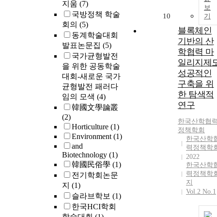
지움
(7)
보
국방정책 학술
10
기
회의
(5)
블록체인
동계학술대회
기반의 산
발표논문집
(5)
학협력 마
국가균형발전
일리지제
을 위한 공동학술
성공적인
대회-새로운 국가
구축을 위
균형발전 패러다
한 탐색적
임의 모색
(4)
연구
韓國文學論叢
(2)
한국산학협
Horticulture
(1)
정책학회
Environment
(1)
한국산학
and
력정책학
Biotechnology
(1)
2022
韓國民俗學
(1)
한국산학
력정책학
전기학회논문
지
지
(1)
Vol.2 No.1
슬라브학보
(1)
한국HCI학회
학술대회
(1)