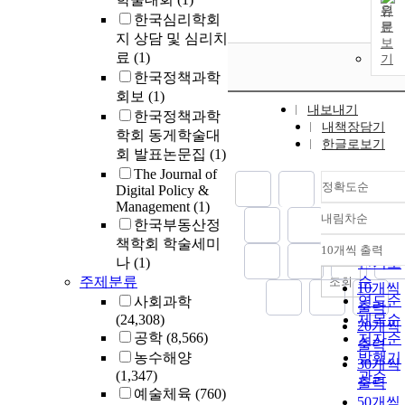
원
한국심리학회
문
지 상담 및 심리치
보
료
(1)
기
한국정책과학
회보
(1)
내보내기
한국정책과학
내책장담기
학회 동게학술대
한글로보기
회 발표논문집
(1)
The Journal of
정확도순
Digital Policy &
Management
(1)
내림차순
한국부동산정
정확도
책학회 학술세미
순
10개씩 출력
내림차
나
(1)
인기도
주제분류
순
조회
10개씩
연도순
사회과학
출력
(24,308)
제목순
20개씩
공학
(8,566)
저자순
출력
농수해양
발행기
30개씩
(1,347)
관순
출력
예술체육
(760)
50개씩