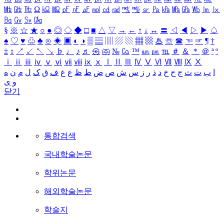
㎒
㎓
㎔
Ω
㏀
㏁
㎊
㎋
㎌
㏖
㏅
㎭
㎮
㎯
㏛
㎩
㎪
㎫
㎬
㏝
㏐
㏓
㏃
㏉
㏜
㏆
§
※
☆
★
○
●
◎
◇
◆
□
■
△
▽
→
←
↑
↓
↔
〓
◁
◀
▷
▶
♤
♠
♡
♥
♧
♣
⊙
◈
▣
◐
◑
▒
▤
▥
▨
▧
▦
▩
♨
☏
☎
☜
☞
¶
†
‡
↕
↗
↙
↖
↘
♭
♩
♪
♬
㉿
㈜
№
㏇
™
㏂
㏘
℡
＃
＆
＊
＠
ª
º
ⅰ
ⅱ
ⅲ
ⅳ
ⅴ
ⅵ
ⅶ
ⅷ
ⅸ
ⅹ
Ⅰ
Ⅱ
Ⅲ
Ⅳ
Ⅴ
Ⅵ
Ⅶ
Ⅷ
Ⅸ
Ⅹ
ا
ب
ت
ث
ج
ح
خ
د
ذ
ر
ز
س
ش
ص
ض
ط
ظ
ع
غ
ف
ق
ک
ل
م
ن
ه
و
ی
닫기
통합검색
국내학술논문
학위논문
해외학술논문
학술지