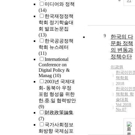
기
미디어와 정책
(14)
한국재정정책
학회 정기학술대
회 발표논문집
(13)
9
한국의 다
한국공공정책
문화 정책
학회 뉴스레터
의 변동과
(11)
정책수단
International
Conference on
이광원
Digital Policy &
한국이민
Manag
(10)
책학회
2003년 국제대
2018
회- 동북아 우정
한국이민
포럼 형성을 위한
책학회 학
술대회
한.중.일 협력방안
Vol.2018
(9)
No.07
財政政策論集
(7)
국가사회정보
원
화방향 국제심포
문