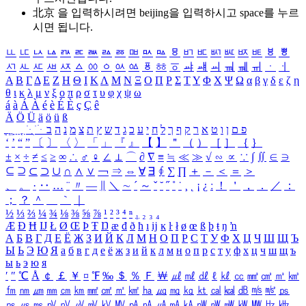
北京 을 입력하시려면
beijing
을 입력하시고 space를 누르
시면 됩니다.
ㅥ
ㅦ
ㅧ
ㅨ
ㅩ
ㅪ
ㅫ
ㅬ
ㅭ
ㅮ
ㅯ
ㅰ
ㅱ
ㅲ
ㅳ
ㅴ
ㅵ
ㅶ
ㅷ
ㅸ
ㅹ
ㅺ
ㅻ
ㅼ
ㅽ
ㅾ
ㅿ
ㆀ
ㆁ
ㆂ
ㆃ
ㆄ
ㆅ
ㆆ
ㆇ
ㆈ
ㆉ
ㆊ
ㆋ
ㆌ
ㆍ
ㆎ
Α
Β
Γ
Δ
Ε
Ζ
Η
Θ
Ι
Κ
Λ
Μ
Ν
Ξ
Ο
Π
Ρ
Σ
Τ
Υ
Φ
Χ
Ψ
Ω
α
β
γ
δ
ε
ζ
η
θ
ι
κ
λ
μ
ν
ξ
ο
π
ρ
σ
τ
υ
φ
χ
ψ
ω
á
à
Á
À
é
è
É
È
ç
Ç
ê
Ä
Ö
Ü
ä
ö
ü
ß
ְ
ֳ
ֲ
ֱ
ָ
ַ
ֵ
ֶ
ִ
ֹ
ּ
ֻ
ׂ
ׁ
ּ
ב
ה
נ
מ
צ
ת
ץ
ש
ד
ג
כ
ע
י
ח
ל
ך
ף
ק
ר
א
ט
ו
ן
ם
פ
‘
’
“
”
〔
〕
〈
〉
「
」
『
』
【
】
＂
（
）
［
］
｛
｝
±
×
÷
≠
≤
≥
∞
∴
♂
♀
∠
⊥
⌒
∂
∇
≡
≒
≪
≫
√
∽
∝
∵
∫
∬
∈
∋
⊆
⊇
⊂
⊃
∪
∩
∧
∨
￢
⇒
⇔
∀
∃
∮
∑
∏
＋
－
＜
＝
＞
、
。
·
‥
…
¨
〃
―
∥
＼
∼
´
～
ˇ
˘
˝
˚
˙
¸
˛
¡
¿
ː
！
＇
，
．
／
：
；
？
＾
＿
｀
｜
½
⅓
⅔
¼
¾
⅛
⅜
⅝
⅞
¹
²
³
⁴
ⁿ
₁
₂
₃
₄
Æ
Ð
Ħ
Ĳ
Ł
Ø
Œ
Þ
Ŧ
Ŋ
æ
đ
ð
ħ
ı
ĳ
ĸ
ŀ
ł
ø
œ
ß
þ
ŧ
ŋ
ŉ
А
Б
В
Г
Д
Е
Ё
Ж
З
И
Й
К
Л
М
Н
О
П
Р
С
Т
У
Ф
Х
Ц
Ч
Ш
Щ
Ъ
Ы
Ь
Э
Ю
Я
а
б
в
г
д
е
ё
ж
з
и
й
к
л
м
н
о
п
р
с
т
у
ф
х
ц
ч
ш
щ
ъ
ы
ь
э
ю
я
′
″
℃
Å
￠
￡
￥
¤
℉
‰
＄
％
Ｆ
￦
㎕
㎖
㎗
ℓ
㎘
㏄
㎣
㎤
㎥
㎦
㎙
㎚
㎛
㎜
㎝
㎞
㎟
㎠
㎡
㎢
㏊
㎍
㎎
㎏
㏏
㎈
㎉
㏈
㎧
㎨
㎰
㎱
㎲
㎳
㎴
㎵
㎶
㎷
㎸
㎹
㎀
㎁
㎂
㎃
㎄
㎺
㎻
㎽
㎾
㎿
㎐
㎑