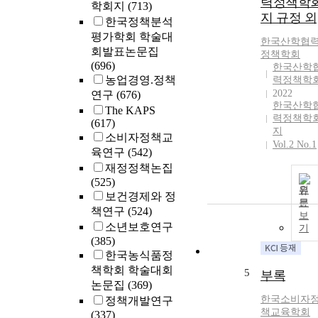
력정책학
학회지
(713)
지 규정 외
한국정책분석
평가학회 학술대
한국산학협
회발표논문집
정책학회
(696)
한국산학
농업경영.정책
력정책학
2022
연구
(676)
한국산학
The KAPS
력정책학
(617)
지
소비자정책교
Vol.2 No.1
육연구
(542)
재정정책논집
(525)
원
보건경제와 정
문
책연구
(524)
보
소년보호연구
기
(385)
한국농식품정
책학회 학술대회
5
부록
논문집
(369)
한국소비자
정책개발연구
책교육학회
(337)