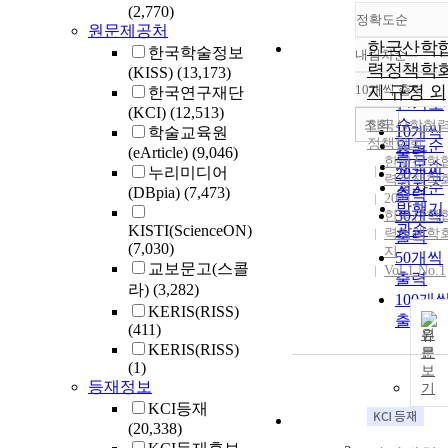
(2,770)
정확도순
원문제공처
한국산학
한국학술정보
내림차순
정확도
력정책학
(KISS)
(13,173)
순
10개씩 출력
지 규정 외
한국연구재단
내림차
인기도
(KCI)
(12,513)
순
조회
한국산학협
10개씩
학술교육원
정책학회
연도순
(eArticle)
(9,046)
출력
한국산학
제목순
누리미디어
20개씩
력정책학
저자순
(DBpia)
(7,473)
출력
2021
발행기
30개씩
한국산학
관순
KISTI(ScienceON)
력정책학
출력
(7,030)
지
50개씩
교보문고(스콜
Vol.1 No.1
출력
라)
(3,282)
100개
KERIS(RISS)
출력
(411)
원
KERIS(RISS)
문
(1)
보
등재정보
기
KCI등재
(20,338)