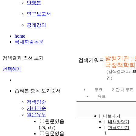
단행본
연구보고서
공개강의
home
국내학술논문
발행기관 : 
검색결과 좁혀 보기
검색키워드
국정책학회
선택해제
(검색결과
32,3
건)
무료
기관 내 무료
좁혀본 항목 보기순서
유료
검색량순
가나다순
원문유무
내보내기
원문있음
내책장담기
(29,537)
한글로보기
1
원문없음