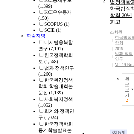
KCI등재후보
2
법정책학
(1,399)
한국법정
KCI우수등재
학회 20년
(150)
회고
SCOPUS
(1)
SCIE
(1)
조형원
학술지명
한국법정
디지털융복합
학회
연구
(7,191)
2019
법과 정책
한국정책학회
연구
보
(1,568)
Vol.19 No.
법과 정책연구
(1,260)
원
한국환경정책
문
학회 학술대회논
보
문집
(1,139)
기
사회복지정책
2
(1,052)
회계와 정책연
구
(1,024)
한국정책학회
동계학술발표논