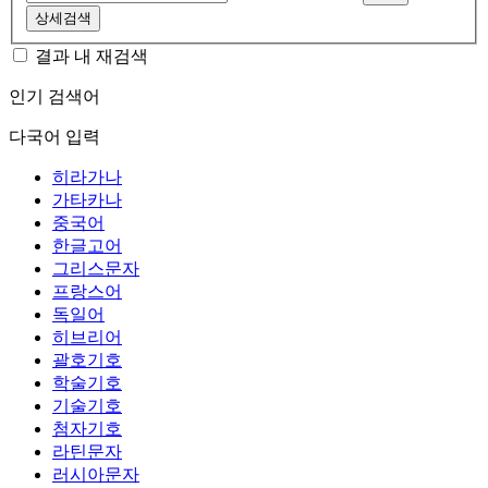
상세검색
결과 내 재검색
인기 검색어
다국어 입력
히라가나
가타카나
중국어
한글고어
그리스문자
프랑스어
독일어
히브리어
괄호기호
학술기호
기술기호
첨자기호
라틴문자
러시아문자