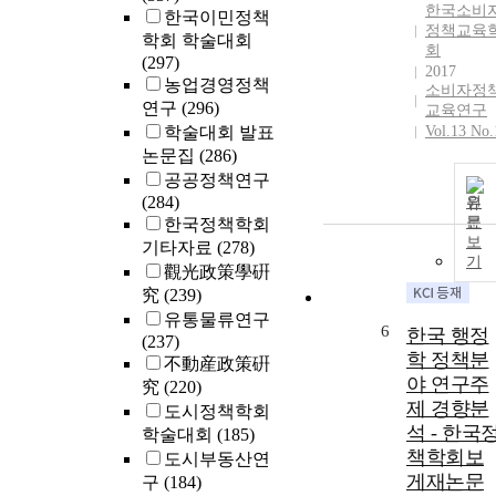
한국소비
한국이민정책
정책교육
학회 학술대회
회
(297)
2017
농업경영정책
소비자정
연구
(296)
교육연구
학술대회 발표
Vol.13 No.
논문집
(286)
공공정책연구
(284)
원
문
한국정책학회
보
기타자료
(278)
기
觀光政策學硏
究
(239)
유통물류연구
6
한국 행정
(237)
학 정책분
不動産政策硏
야 연구주
究
(220)
제 경향분
도시정책학회
석 - 한국
학술대회
(185)
책학회보
도시부동산연
게재논문
구
(184)