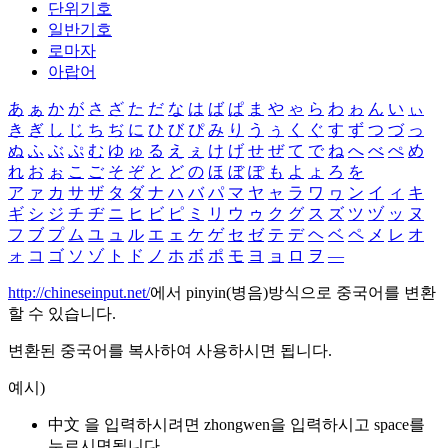
단위기호
일반기호
로마자
아랍어
あ
ぁ
か
が
さ
ざ
た
だ
な
は
ば
ぱ
ま
や
ゃ
ら
わ
ゎ
ん
い
ぃ
き
ぎ
し
じ
ち
ぢ
に
ひ
び
ぴ
み
り
う
ぅ
く
ぐ
す
ず
つ
づ
っ
ぬ
ふ
ぶ
ぷ
む
ゆ
ゅ
る
え
ぇ
け
げ
せ
ぜ
て
で
ね
へ
べ
ぺ
め
れ
お
ぉ
こ
ご
そ
ぞ
と
ど
の
ほ
ぼ
ぽ
も
よ
ょ
ろ
を
ア
ァ
カ
サ
ザ
タ
ダ
ナ
ハ
バ
パ
マ
ヤ
ャ
ラ
ワ
ヮ
ン
イ
ィ
キ
ギ
シ
ジ
チ
ヂ
ニ
ヒ
ビ
ピ
ミ
リ
ウ
ゥ
ク
グ
ス
ズ
ツ
ヅ
ッ
ヌ
フ
ブ
プ
ム
ユ
ュ
ル
エ
ェ
ケ
ゲ
セ
ゼ
テ
デ
ヘ
ベ
ペ
メ
レ
オ
ォ
コ
ゴ
ソ
ゾ
ト
ド
ノ
ホ
ボ
ポ
モ
ヨ
ョ
ロ
ヲ
―
http://chineseinput.net/
에서 pinyin(병음)방식으로 중국어를 변환
할 수 있습니다.
변환된 중국어를 복사하여 사용하시면 됩니다.
예시)
中文 을 입력하시려면
zhongwen
을 입력하시고 space를
누르시면됩니다.