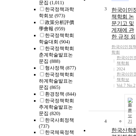
문집
(1,011)
3
한국정책과학
한국이민
학회보
(973)
책학회 논
政策分析評價
문기고 및
學會報
(959)
게재에 관
한국정책학회
한 규정 외
학술대회
(904)
한국이민정
한국정책학회
학회
춘계학술발표논
한국이민
문집
(888)
책학회
형사정책
(877)
2024
한국정책학회
한국이민
책학보
하계학술발표논
Vol.7 No.2
문집
(865)
환경정책
(844)
한국정책학회
원
추계학술발표논
문
문집
(820)
보
한국사회정책
4
기
(737)
한국산학
한국체육정책