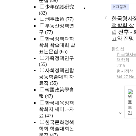
문집
(89)
少年保護硏究
(82)
7
한국형사
刑事政策
(77)
책학회 창
부동산정책연
립 전후 - 
구
(77)
고와 전망
한국정책과학
학회 학술대회 발
한인섭
표논문집
(65)
한국형사
가족정책연구
책학회
(55)
2015
사회정책연합
형사정책
공동학술대회 자
Vol.27 No.
료집
(55)
韓國政策學會
報
(47)
원
문
한국체육정책
보
학회지 세미나자
기
료
(47)
한국문화정책
학회 학술대회논
문집
(47)