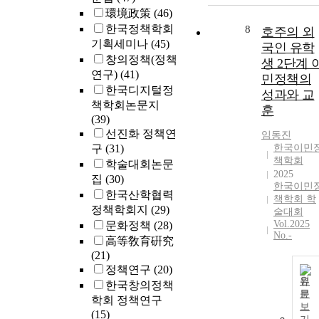
環境政策
(46)
한국정책학회
8
호주의 외
기획세미나
(45)
국인 유학
창의정책(정책
생 2단계 
연구)
(41)
민정책의
한국디지털정
성과와 교
책학회논문지
훈
(39)
선진화 정책연
임동진
구
(31)
한국이민
책학회
학술대회논문
2025
집
(30)
한국이민
한국산학협력
책학회 학
정책학회지
(29)
술대회
Vol.2025
문화정책
(28)
No.-
高等敎育硏究
(21)
정책연구
(20)
원
한국창의정책
문
학회 정책연구
보
(15)