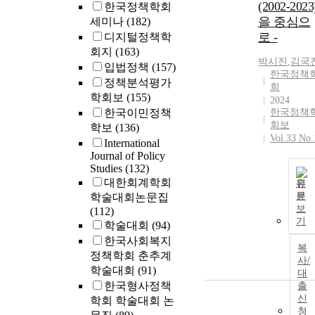
(2002-2023
한국정책학회
을 중심으
세미나
(182)
로 -
디지털정책학
회지
(163)
박시진
,
김국
입법정책
(157)
한국정책
정책분석평가
회
학회보
(155)
2024
한국이민정책
한국정책
회보
학보
(136)
Vol.33 No.
International
Journal of Policy
Studies
(132)
대한회계학회
원
문
학술대회논문집
보
(112)
기
학술대회
(94)
한국사회복지
복
정책학회 춘추계
사/
학술대회
(91)
대
한국형사정책
출
신
학회 학술대회 논
청