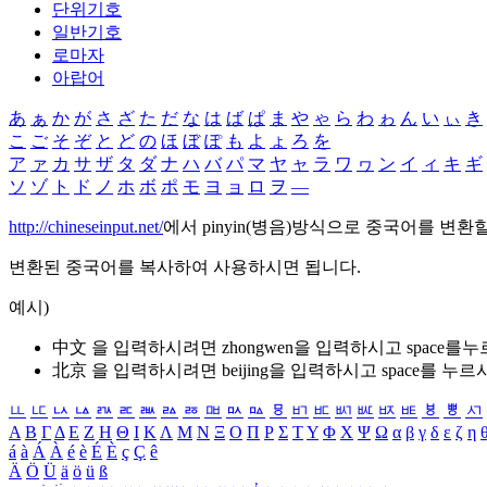
단위기호
일반기호
로마자
아랍어
あ
ぁ
か
が
さ
ざ
た
だ
な
は
ば
ぱ
ま
や
ゃ
ら
わ
ゎ
ん
い
ぃ
き
こ
ご
そ
ぞ
と
ど
の
ほ
ぼ
ぽ
も
よ
ょ
ろ
を
ア
ァ
カ
サ
ザ
タ
ダ
ナ
ハ
バ
パ
マ
ヤ
ャ
ラ
ワ
ヮ
ン
イ
ィ
キ
ギ
ソ
ゾ
ト
ド
ノ
ホ
ボ
ポ
モ
ヨ
ョ
ロ
ヲ
―
http://chineseinput.net/
에서 pinyin(병음)방식으로 중국어를 변환
변환된 중국어를 복사하여 사용하시면 됩니다.
예시)
中文 을 입력하시려면
zhongwen
을 입력하시고 space를
北京 을 입력하시려면
beijing
을 입력하시고 space를 누르
ㅥ
ㅦ
ㅧ
ㅨ
ㅩ
ㅪ
ㅫ
ㅬ
ㅭ
ㅮ
ㅯ
ㅰ
ㅱ
ㅲ
ㅳ
ㅴ
ㅵ
ㅶ
ㅷ
ㅸ
ㅹ
ㅺ
Α
Β
Γ
Δ
Ε
Ζ
Η
Θ
Ι
Κ
Λ
Μ
Ν
Ξ
Ο
Π
Ρ
Σ
Τ
Υ
Φ
Χ
Ψ
Ω
α
β
γ
δ
ε
ζ
η
á
à
Á
À
é
è
É
È
ç
Ç
ê
Ä
Ö
Ü
ä
ö
ü
ß