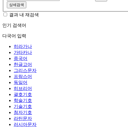
상세검색
결과 내 재검색
인기 검색어
다국어 입력
히라가나
가타카나
중국어
한글고어
그리스문자
프랑스어
독일어
히브리어
괄호기호
학술기호
기술기호
첨자기호
라틴문자
러시아문자