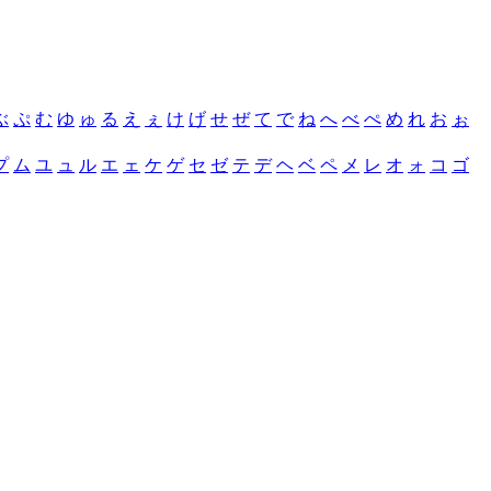
ぶ
ぷ
む
ゆ
ゅ
る
え
ぇ
け
げ
せ
ぜ
て
で
ね
へ
べ
ぺ
め
れ
お
ぉ
プ
ム
ユ
ュ
ル
エ
ェ
ケ
ゲ
セ
ゼ
テ
デ
ヘ
ベ
ペ
メ
レ
オ
ォ
コ
ゴ