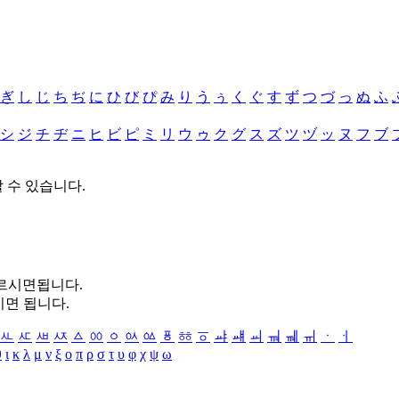
ぎ
し
じ
ち
ぢ
に
ひ
び
ぴ
み
り
う
ぅ
く
ぐ
す
ず
つ
づ
っ
ぬ
ふ
シ
ジ
チ
ヂ
ニ
ヒ
ビ
ピ
ミ
リ
ウ
ゥ
ク
グ
ス
ズ
ツ
ヅ
ッ
ヌ
フ
ブ
할 수 있습니다.
누르시면됩니다.
시면 됩니다.
ㅻ
ㅼ
ㅽ
ㅾ
ㅿ
ㆀ
ㆁ
ㆂ
ㆃ
ㆄ
ㆅ
ㆆ
ㆇ
ㆈ
ㆉ
ㆊ
ㆋ
ㆌ
ㆍ
ㆎ
θ
ι
κ
λ
μ
ν
ξ
ο
π
ρ
σ
τ
υ
φ
χ
ψ
ω