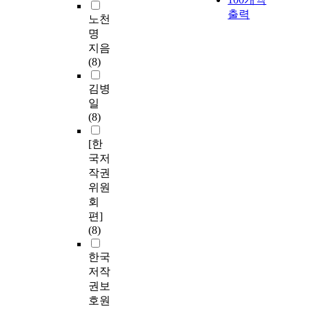
출력
노천
명
지음
(8)
김병
일
(8)
[한
국저
작권
위원
회
편]
(8)
한국
저작
권보
호원