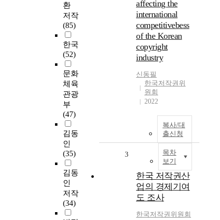
affecting the
환
international
저작
competitivebess
(85)
of the Korean
한국
copyright
(52)
industry
문화
신동필
체육
한국저작권위
원회
관광
2022
부
(47)
복사/대
김동
출신청
인
목차
(35)
3
보기
김동
한국 저작권산
인
업의 경제기여
저작
도 조사
(34)
한국저작권위원회