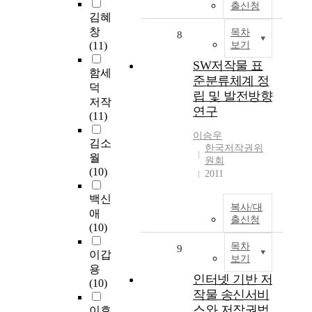
출신청
김혜
창
목차
8
(11)
보기
SW저작물 표
함세
준분류체계 정
덕
립 및 발전방향
저작
연구
(11)
이승우
김소
한국저작권위
월
원회
(10)
2011
백신
복사/대
애
출신청
(10)
목차
9
이갑
보기
용
인터넷 기반 저
(10)
작물 송신서비
스와 저작권법
이효