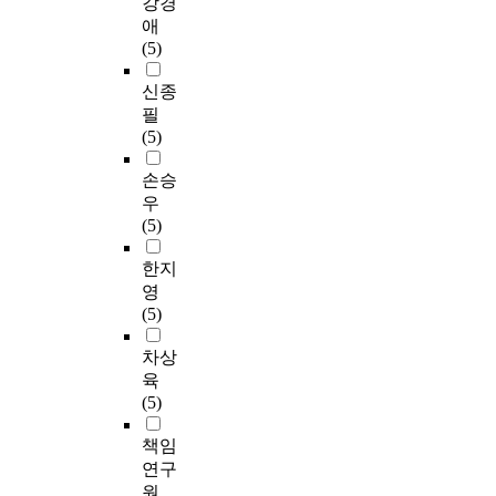
강경
애
(5)
신종
필
(5)
손승
우
(5)
한지
영
(5)
차상
육
(5)
책임
연구
원