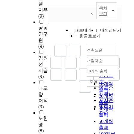
월
목차
지음
보기
(9)
공동
내보내기
내책장담기
연구
한글로보기
원
(9)
정확도순
임원
내림차순
정확도
선
순
지음
10개씩 출력
내림차순
인기도
(9)
순
조회
10개씩
연도순
나도
출력
제목순
향
20개씩
저자순
저작
출력
(9)
발행기
30개씩
관순
출력
노천
50개씩
명
출력
(8)
100개씩