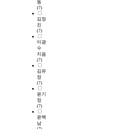
동
(7)
김정
진
(7)
이광
수
지음
(7)
김유
정
(7)
윤기
정
(7)
윤백
남
(7)