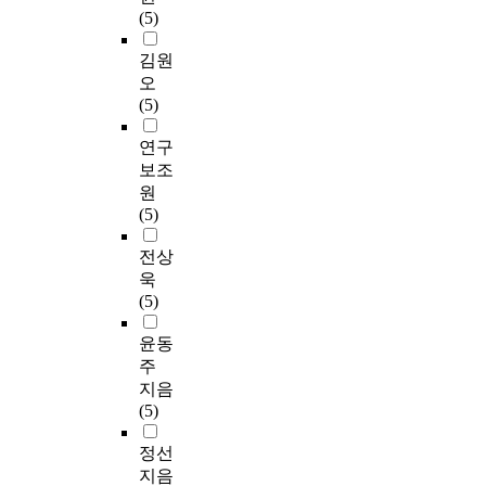
(5)
김원
오
(5)
연구
보조
원
(5)
전상
욱
(5)
윤동
주
지음
(5)
정선
지음