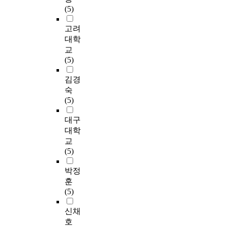
(5)
고려
대학
교
(5)
김경
숙
(5)
대구
대학
교
(5)
박정
훈
(5)
신채
호