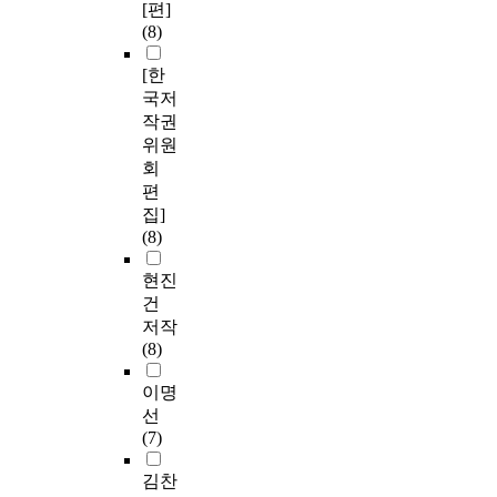
[편]
(8)
[한
국저
작권
위원
회
편
집]
(8)
현진
건
저작
(8)
이명
선
(7)
김찬