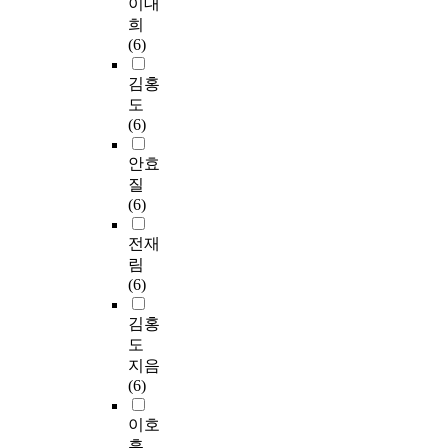
이대
희
(6)
김홍
도
(6)
안효
질
(6)
전재
림
(6)
김홍
도
지음
(6)
이호
흥