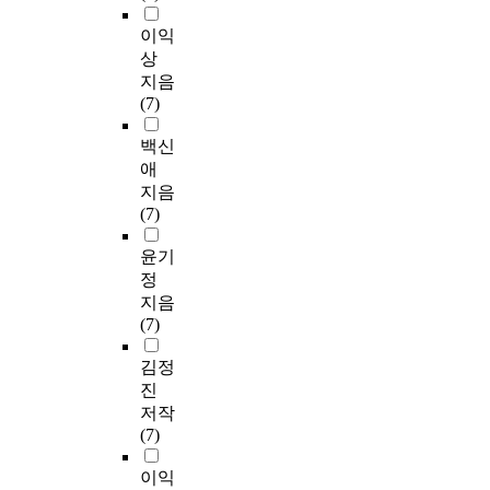
이익
상
지음
(7)
백신
애
지음
(7)
윤기
정
지음
(7)
김정
진
저작
(7)
이익