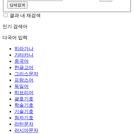
상세검색
결과 내 재검색
인기 검색어
다국어 입력
히라가나
가타카나
중국어
한글고어
그리스문자
프랑스어
독일어
히브리어
괄호기호
학술기호
기술기호
첨자기호
라틴문자
러시아문자