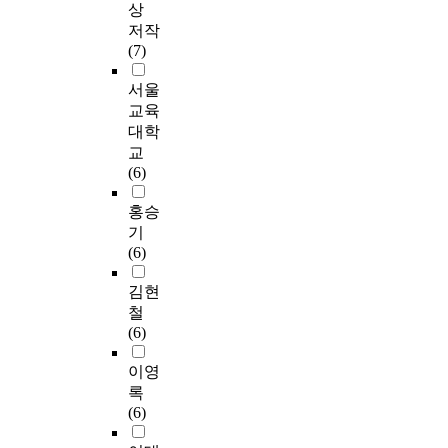
상
저작
(7)
서울
교육
대학
교
(6)
홍승
기
(6)
김현
철
(6)
이영
록
(6)