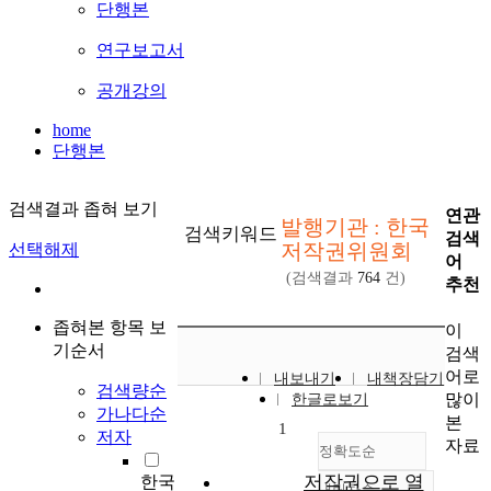
단행본
연구보고서
공개강의
home
단행본
검색결과 좁혀 보기
연관
발행기관 : 한국
검색키워드
검색
저작권위원회
선택해제
어
(검색결과
764
건)
추천
좁혀본 항목 보
이
기순서
검색
어로
내보내기
내책장담기
검색량순
많이
한글로보기
가나다순
본
1
저자
자료
정확도순
저작권으로 열
한국
내림차순