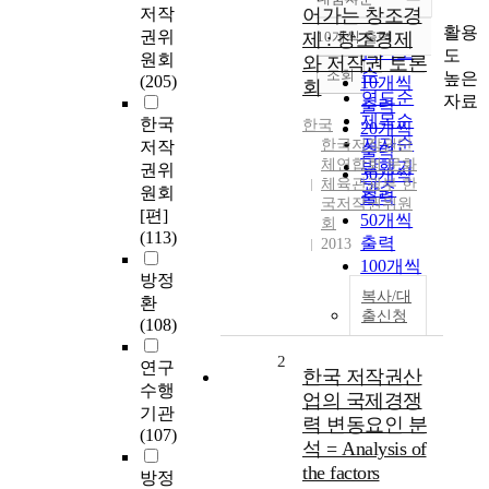
정확도
저작
어가는 창조경
순
활용
권위
제 : 창조경제
10개씩 출력
내림차순
인기도
도
원회
와 저작권 토론
순
조회
높은
(205)
10개씩
회
연도순
자료
출력
제목순
한국
한국
20개씩
저자순
한국저작권단
저작
출력
체연합회 문화
발행기
권위
30개씩
체육관광부 한
관순
원회
출력
국저작권위원
[편]
50개씩
회
(113)
출력
2013
100개씩
방정
출력
복사/대
환
출신청
(108)
2
연구
한국 저작권산
수행
업의 국제경쟁
기관
력 변동요인 분
(107)
석 = Analysis of
the factors
방정