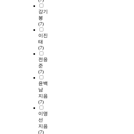
강기
봉
(7)
이진
태
(7)
전응
준
(7)
윤백
남
지음
(7)
이명
선
지음
(7)