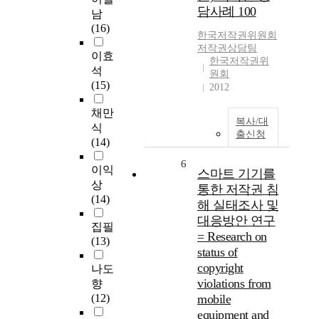
담사례 100
남
(16)
한국저작권위원회
저작권상담팀
이효
한국저작권위
석
원회
(15)
2012
채만
복사/대
식
출신청
(14)
6
이익
스마트 기기를
상
통한 저작권 침
(14)
해 실태조사 및
대응방안 연구
집필
= Research on
(13)
status of
copyright
나도
violations from
향
(12)
mobile
equipment and