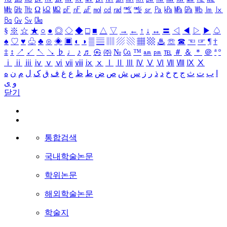
㎒
㎓
㎔
Ω
㏀
㏁
㎊
㎋
㎌
㏖
㏅
㎭
㎮
㎯
㏛
㎩
㎪
㎫
㎬
㏝
㏐
㏓
㏃
㏉
㏜
㏆
§
※
☆
★
○
●
◎
◇
◆
□
■
△
▽
→
←
↑
↓
↔
〓
◁
◀
▷
▶
♤
♠
♡
♥
♧
♣
⊙
◈
▣
◐
◑
▒
▤
▥
▨
▧
▦
▩
♨
☏
☎
☜
☞
¶
†
‡
↕
↗
↙
↖
↘
♭
♩
♪
♬
㉿
㈜
№
㏇
™
㏂
㏘
℡
＃
＆
＊
＠
ª
º
ⅰ
ⅱ
ⅲ
ⅳ
ⅴ
ⅵ
ⅶ
ⅷ
ⅸ
ⅹ
Ⅰ
Ⅱ
Ⅲ
Ⅳ
Ⅴ
Ⅵ
Ⅶ
Ⅷ
Ⅸ
Ⅹ
ا
ب
ت
ث
ج
ح
خ
د
ذ
ر
ز
س
ش
ص
ض
ط
ظ
ع
غ
ف
ق
ک
ل
م
ن
ه
و
ی
닫기
통합검색
국내학술논문
학위논문
해외학술논문
학술지