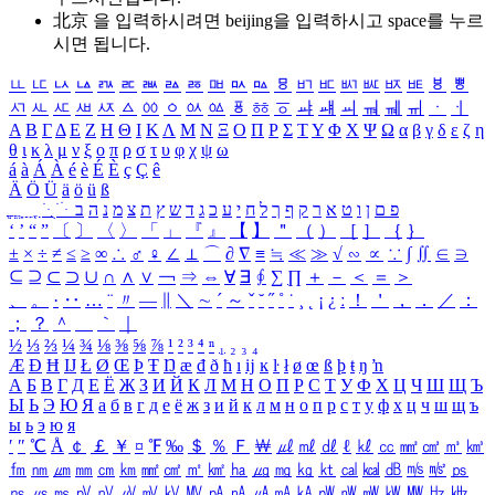
北京 을 입력하시려면
beijing
을 입력하시고 space를 누르
시면 됩니다.
ㅥ
ㅦ
ㅧ
ㅨ
ㅩ
ㅪ
ㅫ
ㅬ
ㅭ
ㅮ
ㅯ
ㅰ
ㅱ
ㅲ
ㅳ
ㅴ
ㅵ
ㅶ
ㅷ
ㅸ
ㅹ
ㅺ
ㅻ
ㅼ
ㅽ
ㅾ
ㅿ
ㆀ
ㆁ
ㆂ
ㆃ
ㆄ
ㆅ
ㆆ
ㆇ
ㆈ
ㆉ
ㆊ
ㆋ
ㆌ
ㆍ
ㆎ
Α
Β
Γ
Δ
Ε
Ζ
Η
Θ
Ι
Κ
Λ
Μ
Ν
Ξ
Ο
Π
Ρ
Σ
Τ
Υ
Φ
Χ
Ψ
Ω
α
β
γ
δ
ε
ζ
η
θ
ι
κ
λ
μ
ν
ξ
ο
π
ρ
σ
τ
υ
φ
χ
ψ
ω
á
à
Á
À
é
è
É
È
ç
Ç
ê
Ä
Ö
Ü
ä
ö
ü
ß
ְ
ֳ
ֲ
ֱ
ָ
ַ
ֵ
ֶ
ִ
ֹ
ּ
ֻ
ׂ
ׁ
ּ
ב
ה
נ
מ
צ
ת
ץ
ש
ד
ג
כ
ע
י
ח
ל
ך
ף
ק
ר
א
ט
ו
ן
ם
פ
‘
’
“
”
〔
〕
〈
〉
「
」
『
』
【
】
＂
（
）
［
］
｛
｝
±
×
÷
≠
≤
≥
∞
∴
♂
♀
∠
⊥
⌒
∂
∇
≡
≒
≪
≫
√
∽
∝
∵
∫
∬
∈
∋
⊆
⊇
⊂
⊃
∪
∩
∧
∨
￢
⇒
⇔
∀
∃
∮
∑
∏
＋
－
＜
＝
＞
、
。
·
‥
…
¨
〃
―
∥
＼
∼
´
～
ˇ
˘
˝
˚
˙
¸
˛
¡
¿
ː
！
＇
，
．
／
：
；
？
＾
＿
｀
｜
½
⅓
⅔
¼
¾
⅛
⅜
⅝
⅞
¹
²
³
⁴
ⁿ
₁
₂
₃
₄
Æ
Ð
Ħ
Ĳ
Ł
Ø
Œ
Þ
Ŧ
Ŋ
æ
đ
ð
ħ
ı
ĳ
ĸ
ŀ
ł
ø
œ
ß
þ
ŧ
ŋ
ŉ
А
Б
В
Г
Д
Е
Ё
Ж
З
И
Й
К
Л
М
Н
О
П
Р
С
Т
У
Ф
Х
Ц
Ч
Ш
Щ
Ъ
Ы
Ь
Э
Ю
Я
а
б
в
г
д
е
ё
ж
з
и
й
к
л
м
н
о
п
р
с
т
у
ф
х
ц
ч
ш
щ
ъ
ы
ь
э
ю
я
′
″
℃
Å
￠
￡
￥
¤
℉
‰
＄
％
Ｆ
￦
㎕
㎖
㎗
ℓ
㎘
㏄
㎣
㎤
㎥
㎦
㎙
㎚
㎛
㎜
㎝
㎞
㎟
㎠
㎡
㎢
㏊
㎍
㎎
㎏
㏏
㎈
㎉
㏈
㎧
㎨
㎰
㎱
㎲
㎳
㎴
㎵
㎶
㎷
㎸
㎹
㎀
㎁
㎂
㎃
㎄
㎺
㎻
㎽
㎾
㎿
㎐
㎑