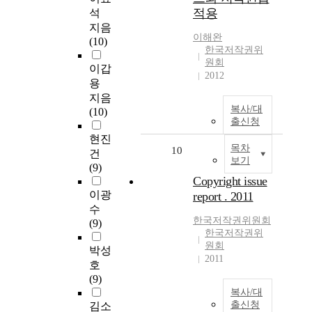
적용
석
지음
이해완
(10)
한국저작권위
원회
이갑
2012
용
지음
복사/대
(10)
출신청
현진
목차
10
건
보기
(9)
Copyright issue
이광
report . 2011
수
한국저작권위원회
(9)
한국저작권위
원회
박성
2011
호
(9)
복사/대
출신청
김소