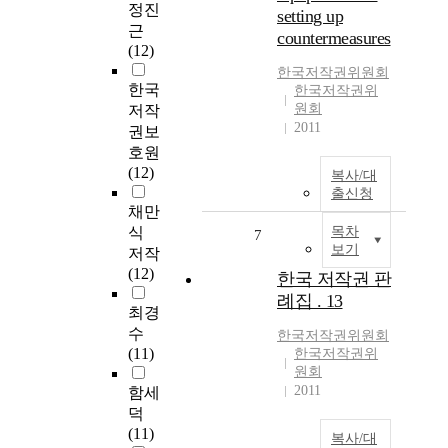
정진
setting up
근
countermeasures
(12)
한국저작권위원회
한국
한국저작권위
원회
저작
2011
권보
호원
(12)
복사/대
출신청
채만
식
목차
7
보기
저작
(12)
한국 저작권 판
례집 . 13
최경
수
한국저작권위원회
(11)
한국저작권위
원회
2011
함세
덕
(11)
복사/대