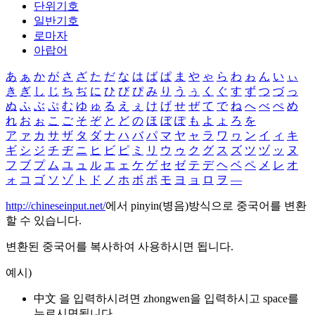
단위기호
일반기호
로마자
아랍어
あ
ぁ
か
が
さ
ざ
た
だ
な
は
ば
ぱ
ま
や
ゃ
ら
わ
ゎ
ん
い
ぃ
き
ぎ
し
じ
ち
ぢ
に
ひ
び
ぴ
み
り
う
ぅ
く
ぐ
す
ず
つ
づ
っ
ぬ
ふ
ぶ
ぷ
む
ゆ
ゅ
る
え
ぇ
け
げ
せ
ぜ
て
で
ね
へ
べ
ぺ
め
れ
お
ぉ
こ
ご
そ
ぞ
と
ど
の
ほ
ぼ
ぽ
も
よ
ょ
ろ
を
ア
ァ
カ
サ
ザ
タ
ダ
ナ
ハ
バ
パ
マ
ヤ
ャ
ラ
ワ
ヮ
ン
イ
ィ
キ
ギ
シ
ジ
チ
ヂ
ニ
ヒ
ビ
ピ
ミ
リ
ウ
ゥ
ク
グ
ス
ズ
ツ
ヅ
ッ
ヌ
フ
ブ
プ
ム
ユ
ュ
ル
エ
ェ
ケ
ゲ
セ
ゼ
テ
デ
ヘ
ベ
ペ
メ
レ
オ
ォ
コ
ゴ
ソ
ゾ
ト
ド
ノ
ホ
ボ
ポ
モ
ヨ
ョ
ロ
ヲ
―
http://chineseinput.net/
에서 pinyin(병음)방식으로 중국어를 변환
할 수 있습니다.
변환된 중국어를 복사하여 사용하시면 됩니다.
예시)
中文 을 입력하시려면
zhongwen
을 입력하시고 space를
누르시면됩니다.