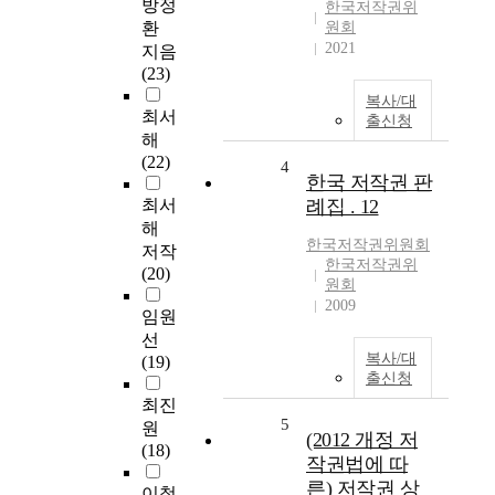
방정
한국저작권위
환
원회
2021
지음
(23)
복사/대
최서
출신청
해
(22)
4
한국 저작권 판
최서
례집 . 12
해
한국저작권위원회
저작
한국저작권위
(20)
원회
2009
임원
선
복사/대
(19)
출신청
최진
5
원
(2012 개정 저
(18)
작권법에 따
른) 저작권 상
이철