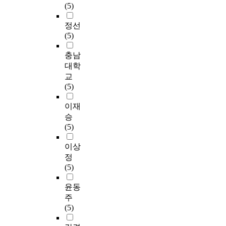
(5)
정선
(5)
충남
대학
교
(5)
이재
승
(5)
이상
정
(5)
윤동
주
(5)