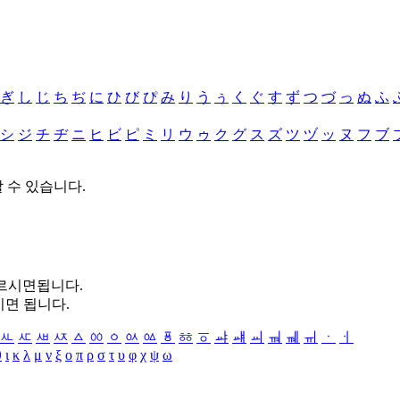
ぎ
し
じ
ち
ぢ
に
ひ
び
ぴ
み
り
う
ぅ
く
ぐ
す
ず
つ
づ
っ
ぬ
ふ
シ
ジ
チ
ヂ
ニ
ヒ
ビ
ピ
ミ
リ
ウ
ゥ
ク
グ
ス
ズ
ツ
ヅ
ッ
ヌ
フ
ブ
할 수 있습니다.
누르시면됩니다.
시면 됩니다.
ㅻ
ㅼ
ㅽ
ㅾ
ㅿ
ㆀ
ㆁ
ㆂ
ㆃ
ㆄ
ㆅ
ㆆ
ㆇ
ㆈ
ㆉ
ㆊ
ㆋ
ㆌ
ㆍ
ㆎ
θ
ι
κ
λ
μ
ν
ξ
ο
π
ρ
σ
τ
υ
φ
χ
ψ
ω