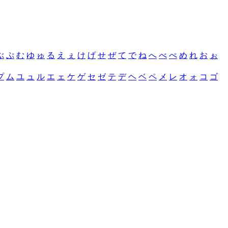
ぶ
ぷ
む
ゆ
ゅ
る
え
ぇ
け
げ
せ
ぜ
て
で
ね
へ
べ
ぺ
め
れ
お
ぉ
プ
ム
ユ
ュ
ル
エ
ェ
ケ
ゲ
セ
ゼ
テ
デ
ヘ
ベ
ペ
メ
レ
オ
ォ
コ
ゴ