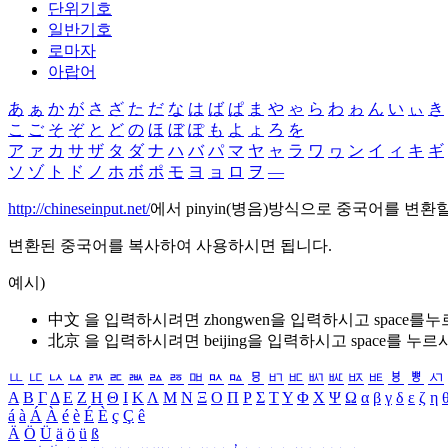
단위기호
일반기호
로마자
아랍어
あ
ぁ
か
が
さ
ざ
た
だ
な
は
ば
ぱ
ま
や
ゃ
ら
わ
ゎ
ん
い
ぃ
き
こ
ご
そ
ぞ
と
ど
の
ほ
ぼ
ぽ
も
よ
ょ
ろ
を
ア
ァ
カ
サ
ザ
タ
ダ
ナ
ハ
バ
パ
マ
ヤ
ャ
ラ
ワ
ヮ
ン
イ
ィ
キ
ギ
ソ
ゾ
ト
ド
ノ
ホ
ボ
ポ
モ
ヨ
ョ
ロ
ヲ
―
http://chineseinput.net/
에서 pinyin(병음)방식으로 중국어를 변환
변환된 중국어를 복사하여 사용하시면 됩니다.
예시)
中文 을 입력하시려면
zhongwen
을 입력하시고 space를
北京 을 입력하시려면
beijing
을 입력하시고 space를 누르
ㅥ
ㅦ
ㅧ
ㅨ
ㅩ
ㅪ
ㅫ
ㅬ
ㅭ
ㅮ
ㅯ
ㅰ
ㅱ
ㅲ
ㅳ
ㅴ
ㅵ
ㅶ
ㅷ
ㅸ
ㅹ
ㅺ
Α
Β
Γ
Δ
Ε
Ζ
Η
Θ
Ι
Κ
Λ
Μ
Ν
Ξ
Ο
Π
Ρ
Σ
Τ
Υ
Φ
Χ
Ψ
Ω
α
β
γ
δ
ε
ζ
η
á
à
Á
À
é
è
É
È
ç
Ç
ê
Ä
Ö
Ü
ä
ö
ü
ß