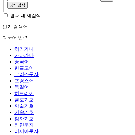
상세검색
결과 내 재검색
인기 검색어
다국어 입력
히라가나
가타카나
중국어
한글고어
그리스문자
프랑스어
독일어
히브리어
괄호기호
학술기호
기술기호
첨자기호
라틴문자
러시아문자