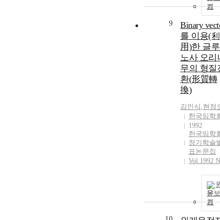
기
9
Binary vect
를 이용(利
用)한 글
노사 오리
무의 형질
환(形質轉
換)
김인식
,
현정
한국임학
1992
한국임학
정기학술
표논문집
Vol.1992 N
문
기
10