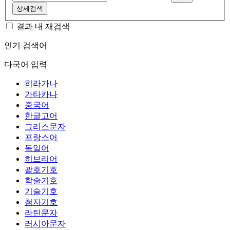
상세검색
결과 내 재검색
인기 검색어
다국어 입력
히라가나
가타카나
중국어
한글고어
그리스문자
프랑스어
독일어
히브리어
괄호기호
학술기호
기술기호
첨자기호
라틴문자
러시아문자