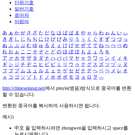
단위기호
일반기호
로마자
아랍어
あ
ぁ
か
が
さ
ざ
た
だ
な
は
ば
ぱ
ま
や
ゃ
ら
わ
ゎ
ん
い
ぃ
き
ぎ
し
じ
ち
ぢ
に
ひ
び
ぴ
み
り
う
ぅ
く
ぐ
す
ず
つ
づ
っ
ぬ
ふ
ぶ
ぷ
む
ゆ
ゅ
る
え
ぇ
け
げ
せ
ぜ
て
で
ね
へ
べ
ぺ
め
れ
お
ぉ
こ
ご
そ
ぞ
と
ど
の
ほ
ぼ
ぽ
も
よ
ょ
ろ
を
ア
ァ
カ
サ
ザ
タ
ダ
ナ
ハ
バ
パ
マ
ヤ
ャ
ラ
ワ
ヮ
ン
イ
ィ
キ
ギ
シ
ジ
チ
ヂ
ニ
ヒ
ビ
ピ
ミ
リ
ウ
ゥ
ク
グ
ス
ズ
ツ
ヅ
ッ
ヌ
フ
ブ
プ
ム
ユ
ュ
ル
エ
ェ
ケ
ゲ
セ
ゼ
テ
デ
ヘ
ベ
ペ
メ
レ
オ
ォ
コ
ゴ
ソ
ゾ
ト
ド
ノ
ホ
ボ
ポ
モ
ヨ
ョ
ロ
ヲ
―
http://chineseinput.net/
에서 pinyin(병음)방식으로 중국어를 변환
할 수 있습니다.
변환된 중국어를 복사하여 사용하시면 됩니다.
예시)
中文 을 입력하시려면
zhongwen
을 입력하시고 space를
누르시면됩니다.