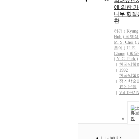
외래유전
에 의한 
나무 형질
환
허경 ( Kyung
Huh )
,
최명석 
M. S. Choi )
,
은이 ( U. E.
Chung )
,
박용
( Y. G. Park )
한국임학
1992
한국임학
정기학술
표논문집
Vol.1992 N
문
기
내보내기