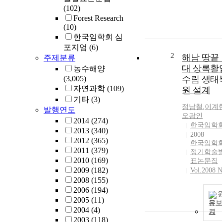
(102)
Forest Research
(10)
한국임학회 심
포지엄
(6)
2
해남 땅끝
주제분류
대 상록활
농수해양
(3,005)
수림 생태
자연과학
(109)
원 설계
기타
(3)
정남철
,
이계
발행연도
오광인
2014
(274)
한국임학
2013
(340)
2008
2012
(365)
한국임학
2011
(379)
정기학술
2010
(169)
표논문집
2009
(182)
Vol.2008 N
2008
(155)
2006
(194)
2005
(11)
문
2004
(4)
기
2003
(118)