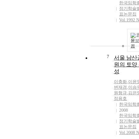
한국임학
정기학술
표논문집
Vol.1992 N
문
기
7
서울 남산
원의 토양
성
이충화
,
이윤
변재경
,
이승
원형규
,
김은
정용호
한국임학
2008
한국임학
정기학술
표논문집
Vol.2008 N