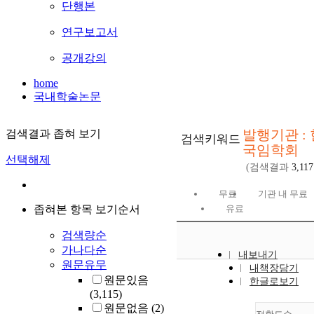
단행본
연구보고서
공개강의
home
국내학술논문
발행기관 : 
검색결과 좁혀 보기
검색키워드
국임학회
선택해제
(검색결과
3,117
무료
기관 내 무료
좁혀본 항목 보기순서
유료
검색량순
가나다순
내보내기
원문유무
내책장담기
원문있음
한글로보기
(3,115)
원문없음
(2)