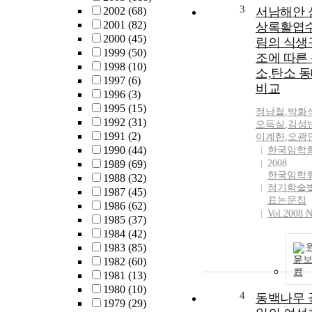
3
2002
(68)
서남해안 
2001
(82)
상록활엽
2000
(45)
림의 식생
1999
(50)
조에 따른
1998
(10)
소,탄소 
1997
(6)
비교
1996
(3)
1995
(15)
정남철
,
박화
1992
(31)
오득실
,
김성
1991
(2)
이계한
,
오광
1990
(44)
한국임학
1989
(69)
2008
한국임학
1988
(32)
정기학술
1987
(45)
표논문집
1986
(62)
Vol.2008 N
1985
(37)
1984
(42)
1983
(85)
문
1982
(60)
기
1981
(13)
1980
(10)
4
동백나무 
1979
(29)