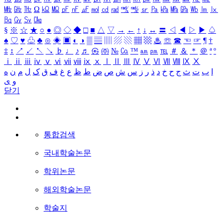
㎒
㎓
㎔
Ω
㏀
㏁
㎊
㎋
㎌
㏖
㏅
㎭
㎮
㎯
㏛
㎩
㎪
㎫
㎬
㏝
㏐
㏓
㏃
㏉
㏜
㏆
§
※
☆
★
○
●
◎
◇
◆
□
■
△
▽
→
←
↑
↓
↔
〓
◁
◀
▷
▶
♤
♠
♡
♥
♧
♣
⊙
◈
▣
◐
◑
▒
▤
▥
▨
▧
▦
▩
♨
☏
☎
☜
☞
¶
†
‡
↕
↗
↙
↖
↘
♭
♩
♪
♬
㉿
㈜
№
㏇
™
㏂
㏘
℡
＃
＆
＊
＠
ª
º
ⅰ
ⅱ
ⅲ
ⅳ
ⅴ
ⅵ
ⅶ
ⅷ
ⅸ
ⅹ
Ⅰ
Ⅱ
Ⅲ
Ⅳ
Ⅴ
Ⅵ
Ⅶ
Ⅷ
Ⅸ
Ⅹ
ا
ب
ت
ث
ج
ح
خ
د
ذ
ر
ز
س
ش
ص
ض
ط
ظ
ع
غ
ف
ق
ک
ل
م
ن
ه
و
ی
닫기
통합검색
국내학술논문
학위논문
해외학술논문
학술지