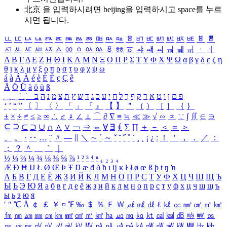
北京 을 입력하시려면
beijing
을 입력하시고 space를 누르
시면 됩니다.
ㅥ
ㅦ
ㅧ
ㅨ
ㅩ
ㅪ
ㅫ
ㅬ
ㅭ
ㅮ
ㅯ
ㅰ
ㅱ
ㅲ
ㅳ
ㅴ
ㅵ
ㅶ
ㅷ
ㅸ
ㅹ
ㅺ
ㅻ
ㅼ
ㅽ
ㅾ
ㅿ
ㆀ
ㆁ
ㆂ
ㆃ
ㆄ
ㆅ
ㆆ
ㆇ
ㆈ
ㆉ
ㆊ
ㆋ
ㆌ
ㆍ
ㆎ
Α
Β
Γ
Δ
Ε
Ζ
Η
Θ
Ι
Κ
Λ
Μ
Ν
Ξ
Ο
Π
Ρ
Σ
Τ
Υ
Φ
Χ
Ψ
Ω
α
β
γ
δ
ε
ζ
η
θ
ι
κ
λ
μ
ν
ξ
ο
π
ρ
σ
τ
υ
φ
χ
ψ
ω
á
à
Á
À
é
è
É
È
ç
Ç
ê
Ä
Ö
Ü
ä
ö
ü
ß
ְ
ֳ
ֲ
ֱ
ָ
ַ
ֵ
ֶ
ִ
ֹ
ּ
ֻ
ׂ
ׁ
ּ
ב
ה
נ
מ
צ
ת
ץ
ש
ד
ג
כ
ע
י
ח
ל
ך
ף
ק
ר
א
ט
ו
ן
ם
פ
‘
’
“
”
〔
〕
〈
〉
「
」
『
』
【
】
＂
（
）
［
］
｛
｝
±
×
÷
≠
≤
≥
∞
∴
♂
♀
∠
⊥
⌒
∂
∇
≡
≒
≪
≫
√
∽
∝
∵
∫
∬
∈
∋
⊆
⊇
⊂
⊃
∪
∩
∧
∨
￢
⇒
⇔
∀
∃
∮
∑
∏
＋
－
＜
＝
＞
、
。
·
‥
…
¨
〃
―
∥
＼
∼
´
～
ˇ
˘
˝
˚
˙
¸
˛
¡
¿
ː
！
＇
，
．
／
：
；
？
＾
＿
｀
｜
½
⅓
⅔
¼
¾
⅛
⅜
⅝
⅞
¹
²
³
⁴
ⁿ
₁
₂
₃
₄
Æ
Ð
Ħ
Ĳ
Ł
Ø
Œ
Þ
Ŧ
Ŋ
æ
đ
ð
ħ
ı
ĳ
ĸ
ŀ
ł
ø
œ
ß
þ
ŧ
ŋ
ŉ
А
Б
В
Г
Д
Е
Ё
Ж
З
И
Й
К
Л
М
Н
О
П
Р
С
Т
У
Ф
Х
Ц
Ч
Ш
Щ
Ъ
Ы
Ь
Э
Ю
Я
а
б
в
г
д
е
ё
ж
з
и
й
к
л
м
н
о
п
р
с
т
у
ф
х
ц
ч
ш
щ
ъ
ы
ь
э
ю
я
′
″
℃
Å
￠
￡
￥
¤
℉
‰
＄
％
Ｆ
￦
㎕
㎖
㎗
ℓ
㎘
㏄
㎣
㎤
㎥
㎦
㎙
㎚
㎛
㎜
㎝
㎞
㎟
㎠
㎡
㎢
㏊
㎍
㎎
㎏
㏏
㎈
㎉
㏈
㎧
㎨
㎰
㎱
㎲
㎳
㎴
㎵
㎶
㎷
㎸
㎹
㎀
㎁
㎂
㎃
㎄
㎺
㎻
㎽
㎾
㎿
㎐
㎑