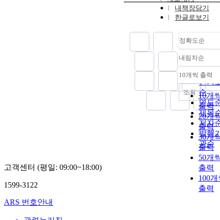
내책장담기
한글로보기
정확도순
내림차순
정확
순
10개씩 출력
내림
인기
순
조회
10개
연도
출력
제목
20개
저자
출력
발행
30개
관순
출력
50개
고객센터 (평일: 09:00~18:00)
출력
100
1599-3122
출력
ARS 번호안내