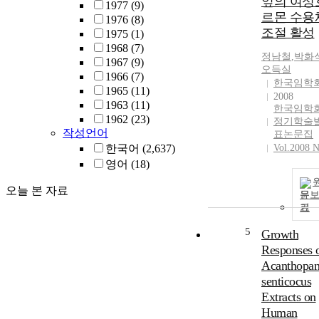
잎의 여성
1977
(9)
르몬 수용
1976
(8)
조절 활성
1975
(1)
1968
(7)
정남철
,
박화
1967
(9)
오득실
1966
(7)
한국임학
1965
(11)
2008
1963
(11)
한국임학
1962
(23)
정기학술
작성언어
표논문집
한국어
(2,637)
Vol.2008 N
영어
(18)
오늘 본 자료
문
기
5
Growth
Responses 
Acanthopa
senticocus
Extracts on
Human