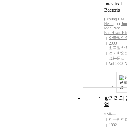
Intestinal
Bacteria
( Young Hee
Hwang )
,
( Jo
Moh Park )
,
(
Kae Hwan Ki
한국임학
2003
한국임학
정기학술
표논문집
Vol.2003 N
문
기
6
항가리의 
업
박용구
한국임학
1992