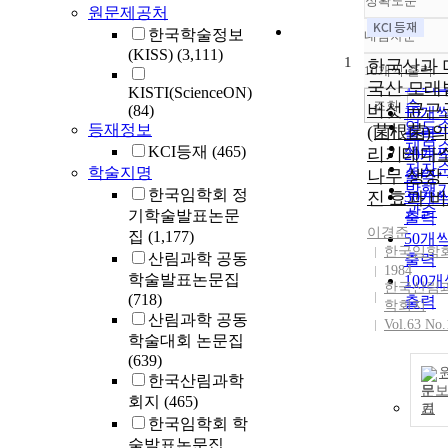
정확도순
원문제공처
한국학술정보
내림차순
정확
(KISS)
(3,111)
1
순
한국산과 
10개씩 출력
내림
인기
국산 모래
KISTI(ScienceON)
순
조회
버섯 균근
(84)
10개
연도
등재정보
(菌根菌)의
출력
제목
KCI등재
(465)
리기테다
20개
저자
학술지명
나무 생장
출력
발행
한국임학회 정
진 효과 
30개
관순
기학술발표논문
출력
이경준
집
(1,177)
50개
한국임학
산림과학 공동
출력
1984
학술발표논문집
100
한국산림
(718)
출력
학회지
산림과학 공동
Vol.63 No.
학술대회 논문집
(639)
한국산림과학
문
회지
(465)
기
한국임학회 학
술발표논문집