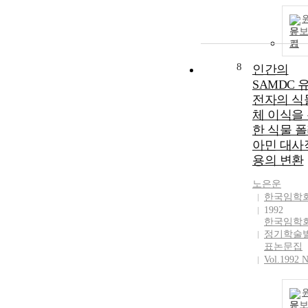
문
기
8
인간의
SAMDC 
전자의 식
체 이식을
한 식물 
아민 대사
용의 변환
노은운
한국임학
1992
한국임학
정기학술
표논문집
Vol.1992 N
문