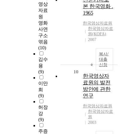
영상
본 한국영화 .
자료
1965
원
영화
한국영상자료원
한국영상자료
사연
원(KOFA)
구소
2007
엮음
(10)
복사/
김수
대출
신청
용
(9)
10
한국영상자
료원의 발전
이만
방안에 관한
희
연구
(9)
한국영상자료원
허장
한국영상자료
강
원
(9)
2003
주증