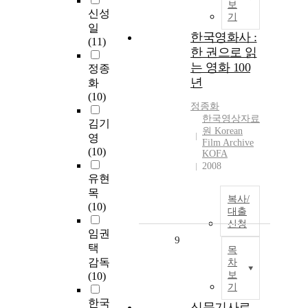
보
신성
기
일
한국영화사 :
(11)
한 권으로 읽
는 영화 100
정종
년
화
(10)
정종화
한국영상자료
김기
원 Korean
영
Film Archive
(10)
KOFA
2008
유현
목
복사/
(10)
대출
신청
임권
9
택
목
감독
차
보
(10)
기
한국
신문기사로