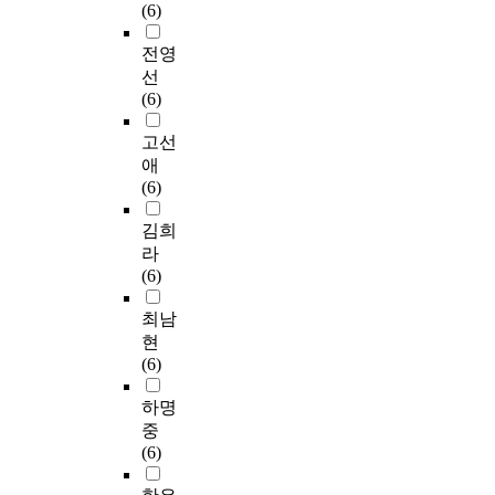
(6)
전영
선
(6)
고선
애
(6)
김희
라
(6)
최남
현
(6)
하명
중
(6)