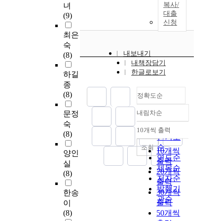
복사/
녀
대출
(9)
신청
최은
숙
내보내기
(8)
내책장담기
한글로보기
하길
종
(8)
정확도순
내림차순
문정
정확도
숙
순
10개씩 출력
내림차순
(8)
인기도
순
조회
10개씩
양인
연도순
출력
실
제목순
20개씩
(8)
저자순
출력
발행기
30개씩
한송
관순
출력
이
(8)
50개씩