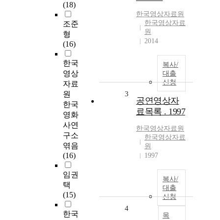
(18)
한국영상자료원
한국영상자료
조준
원
형
2014
(16)
한국
복사/
영상
대출
신청
자료
원
3
공연영상자
한국
료목록 . 1997
영화
사연
한국영상자료원
구소
한국영상자료
엮음
원
(16)
1997
임권
복사/
택
대출
(15)
신청
4
한국
목