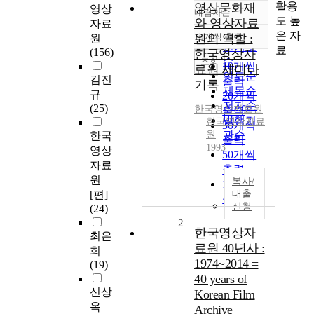
활용
영상문화재
영상
내림차순
정확도
도 높
와 영상자료
자료
순
은 자
원의 역할 :
10개씩 출력
원
내림차순
인기도
료
(156)
한국영상자
순
조회
10개씩
료원 세미나
연도순
김진
출력
기록
제목순
규
20개씩
저자순
(25)
한국영상자료원
출력
발행기
한국영상자료
30개씩
원
관순
한국
출력
1993
영상
50개씩
자료
출력
원
복사/
100개씩
[편]
대출
출력
신청
(24)
2
한국영상자
최은
료원 40년사 :
희
1974~2014 =
(19)
40 years of
신상
Korean Film
옥
Archive