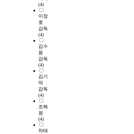
(4)
이장
호
감독
(4)
김수
용
감독
(4)
김기
덕
감독
(4)
조해
원
(4)
차태