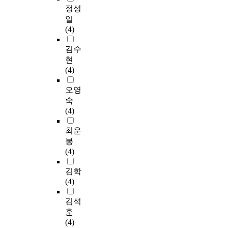
정성
일
(4)
김수
현
(4)
오영
숙
(4)
최운
봉
(4)
김학
(4)
김석
훈
(4)