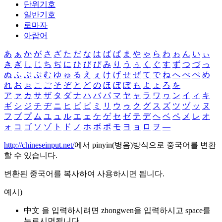
단위기호
일반기호
로마자
아랍어
あ
ぁ
か
が
さ
ざ
た
だ
な
は
ば
ぱ
ま
や
ゃ
ら
わ
ゎ
ん
い
ぃ
き
ぎ
し
じ
ち
ぢ
に
ひ
び
ぴ
み
り
う
ぅ
く
ぐ
す
ず
つ
づ
っ
ぬ
ふ
ぶ
ぷ
む
ゆ
ゅ
る
え
ぇ
け
げ
せ
ぜ
て
で
ね
へ
べ
ぺ
め
れ
お
ぉ
こ
ご
そ
ぞ
と
ど
の
ほ
ぼ
ぽ
も
よ
ょ
ろ
を
ア
ァ
カ
サ
ザ
タ
ダ
ナ
ハ
バ
パ
マ
ヤ
ャ
ラ
ワ
ヮ
ン
イ
ィ
キ
ギ
シ
ジ
チ
ヂ
ニ
ヒ
ビ
ピ
ミ
リ
ウ
ゥ
ク
グ
ス
ズ
ツ
ヅ
ッ
ヌ
フ
ブ
プ
ム
ユ
ュ
ル
エ
ェ
ケ
ゲ
セ
ゼ
テ
デ
ヘ
ベ
ペ
メ
レ
オ
ォ
コ
ゴ
ソ
ゾ
ト
ド
ノ
ホ
ボ
ポ
モ
ヨ
ョ
ロ
ヲ
―
http://chineseinput.net/
에서 pinyin(병음)방식으로 중국어를 변환
할 수 있습니다.
변환된 중국어를 복사하여 사용하시면 됩니다.
예시)
中文 을 입력하시려면
zhongwen
을 입력하시고 space를
누르시면됩니다.