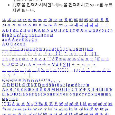
北京 을 입력하시려면
beijing
을 입력하시고 space를 누르
시면 됩니다.
ㅥ
ㅦ
ㅧ
ㅨ
ㅩ
ㅪ
ㅫ
ㅬ
ㅭ
ㅮ
ㅯ
ㅰ
ㅱ
ㅲ
ㅳ
ㅴ
ㅵ
ㅶ
ㅷ
ㅸ
ㅹ
ㅺ
ㅻ
ㅼ
ㅽ
ㅾ
ㅿ
ㆀ
ㆁ
ㆂ
ㆃ
ㆄ
ㆅ
ㆆ
ㆇ
ㆈ
ㆉ
ㆊ
ㆋ
ㆌ
ㆍ
ㆎ
Α
Β
Γ
Δ
Ε
Ζ
Η
Θ
Ι
Κ
Λ
Μ
Ν
Ξ
Ο
Π
Ρ
Σ
Τ
Υ
Φ
Χ
Ψ
Ω
α
β
γ
δ
ε
ζ
η
θ
ι
κ
λ
μ
ν
ξ
ο
π
ρ
σ
τ
υ
φ
χ
ψ
ω
á
à
Á
À
é
è
É
È
ç
Ç
ê
Ä
Ö
Ü
ä
ö
ü
ß
ְ
ֳ
ֲ
ֱ
ָ
ַ
ֵ
ֶ
ִ
ֹ
ּ
ֻ
ׂ
ׁ
ּ
ב
ה
נ
מ
צ
ת
ץ
ש
ד
ג
כ
ע
י
ח
ל
ך
ף
ק
ר
א
ט
ו
ן
ם
פ
‘
’
“
”
〔
〕
〈
〉
「
」
『
』
【
】
＂
（
）
［
］
｛
｝
±
×
÷
≠
≤
≥
∞
∴
♂
♀
∠
⊥
⌒
∂
∇
≡
≒
≪
≫
√
∽
∝
∵
∫
∬
∈
∋
⊆
⊇
⊂
⊃
∪
∩
∧
∨
￢
⇒
⇔
∀
∃
∮
∑
∏
＋
－
＜
＝
＞
、
。
·
‥
…
¨
〃
―
∥
＼
∼
´
～
ˇ
˘
˝
˚
˙
¸
˛
¡
¿
ː
！
＇
，
．
／
：
；
？
＾
＿
｀
｜
½
⅓
⅔
¼
¾
⅛
⅜
⅝
⅞
¹
²
³
⁴
ⁿ
₁
₂
₃
₄
Æ
Ð
Ħ
Ĳ
Ł
Ø
Œ
Þ
Ŧ
Ŋ
æ
đ
ð
ħ
ı
ĳ
ĸ
ŀ
ł
ø
œ
ß
þ
ŧ
ŋ
ŉ
А
Б
В
Г
Д
Е
Ё
Ж
З
И
Й
К
Л
М
Н
О
П
Р
С
Т
У
Ф
Х
Ц
Ч
Ш
Щ
Ъ
Ы
Ь
Э
Ю
Я
а
б
в
г
д
е
ё
ж
з
и
й
к
л
м
н
о
п
р
с
т
у
ф
х
ц
ч
ш
щ
ъ
ы
ь
э
ю
я
′
″
℃
Å
￠
￡
￥
¤
℉
‰
＄
％
Ｆ
￦
㎕
㎖
㎗
ℓ
㎘
㏄
㎣
㎤
㎥
㎦
㎙
㎚
㎛
㎜
㎝
㎞
㎟
㎠
㎡
㎢
㏊
㎍
㎎
㎏
㏏
㎈
㎉
㏈
㎧
㎨
㎰
㎱
㎲
㎳
㎴
㎵
㎶
㎷
㎸
㎹
㎀
㎁
㎂
㎃
㎄
㎺
㎻
㎽
㎾
㎿
㎐
㎑