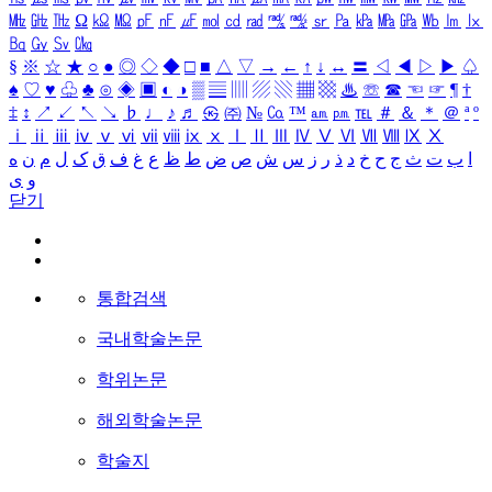
㎒
㎓
㎔
Ω
㏀
㏁
㎊
㎋
㎌
㏖
㏅
㎭
㎮
㎯
㏛
㎩
㎪
㎫
㎬
㏝
㏐
㏓
㏃
㏉
㏜
㏆
§
※
☆
★
○
●
◎
◇
◆
□
■
△
▽
→
←
↑
↓
↔
〓
◁
◀
▷
▶
♤
♠
♡
♥
♧
♣
⊙
◈
▣
◐
◑
▒
▤
▥
▨
▧
▦
▩
♨
☏
☎
☜
☞
¶
†
‡
↕
↗
↙
↖
↘
♭
♩
♪
♬
㉿
㈜
№
㏇
™
㏂
㏘
℡
＃
＆
＊
＠
ª
º
ⅰ
ⅱ
ⅲ
ⅳ
ⅴ
ⅵ
ⅶ
ⅷ
ⅸ
ⅹ
Ⅰ
Ⅱ
Ⅲ
Ⅳ
Ⅴ
Ⅵ
Ⅶ
Ⅷ
Ⅸ
Ⅹ
ا
ب
ت
ث
ج
ح
خ
د
ذ
ر
ز
س
ش
ص
ض
ط
ظ
ع
غ
ف
ق
ک
ل
م
ن
ه
و
ی
닫기
통합검색
국내학술논문
학위논문
해외학술논문
학술지