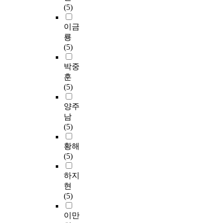
(5)
이금
룡
(5)
박중
훈
(5)
양주
남
(5)
황해
(5)
하지
현
(5)
이만