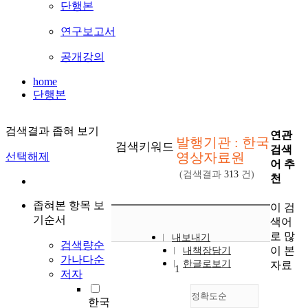
단행본
연구보고서
공개강의
home
단행본
검색결과 좁혀 보기
연관
발행기관 : 한국
검색키워드
검색
영상자료원
선택해제
어 추
(검색결과
313
건)
천
좁혀본 항목 보
이 검
기순서
색어
로 많
내보내기
검색량순
이 본
내책장담기
가나다순
한글로보기
자료
1
저자
정확도순
한국