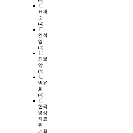
표재
순
(4)
안석
영
(4)
최불
암
(4)
박유
희
(4)
한국
영상
자료
원
기획