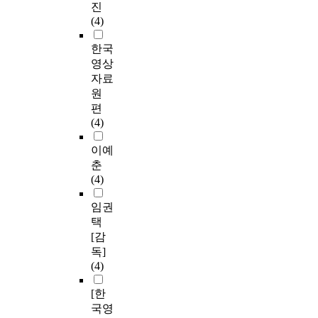
진
(4)
한국
영상
자료
원
편
(4)
이예
춘
(4)
임권
택
[감
독]
(4)
[한
국영