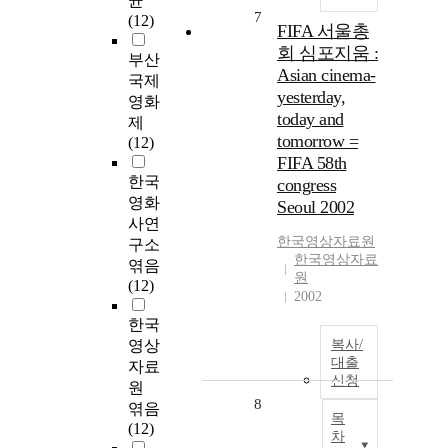
균
7
(12)
FIFA 서울총
회 심포지움 :
부산
Asian cinema-
국제
yesterday,
영화
today and
제
tomorrow =
(12)
FIFA 58th
한국
congress
영화
Seoul 2002
사연
한국영상자료원
구소
한국영상자료
엮음
원
(12)
2002
한국
영상
복사/
대출
자료
신청
원
8
엮음
목
(12)
차