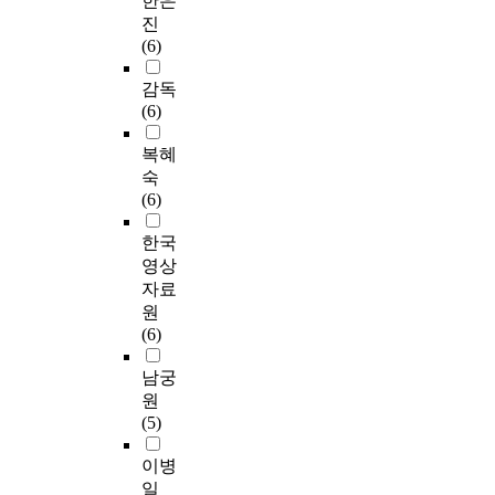
한은
진
(6)
감독
(6)
복혜
숙
(6)
한국
영상
자료
원
(6)
남궁
원
(5)
이병
일