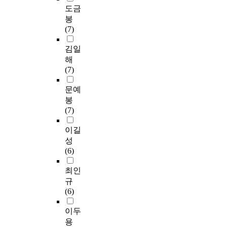
도금
봉
(7)
김일
해
(7)
문예
봉
(7)
이길
성
(6)
최인
규
(6)
이두
용