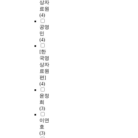
상자
료원
(4)
공영
민
(4)
[한
국영
상자
료원
편]
(4)
윤정
희
(3)
이연
호
(3)