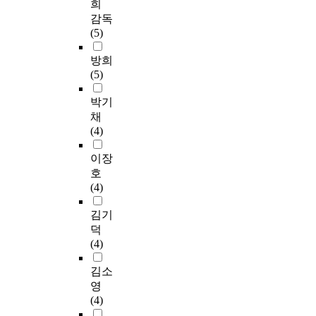
희
감독
(5)
방희
(5)
박기
채
(4)
이장
호
(4)
김기
덕
(4)
김소
영
(4)