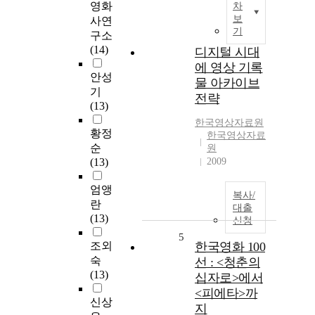
영화
차
보
사연
기
구소
(14)
디지털 시대
에 영상 기록
안성
물 아카이브
기
전략
(13)
한국영상자료원
황정
한국영상자료
순
원
(13)
2009
엄앵
복사/
란
대출
(13)
신청
5
조외
한국영화 100
숙
선 : <청춘의
(13)
십자로>에서
<피에타>까
신상
지