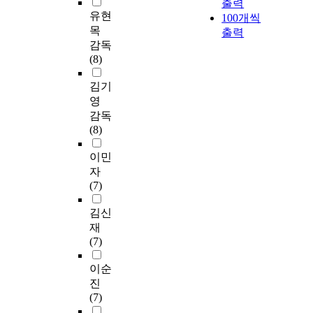
출력
유현
100개씩
목
출력
감독
(8)
김기
영
감독
(8)
이민
자
(7)
김신
재
(7)
이순
진
(7)