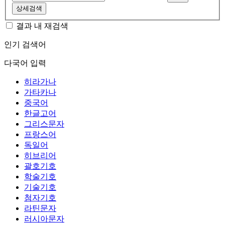
상세검색
결과 내 재검색
인기 검색어
다국어 입력
히라가나
가타카나
중국어
한글고어
그리스문자
프랑스어
독일어
히브리어
괄호기호
학술기호
기술기호
첨자기호
라틴문자
러시아문자