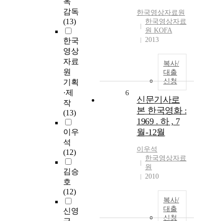
옥
감독
한국영상자료원
(13)
한국영상자료
원 KOFA
2013
한국
영상
자료
복사/
원
대출
신청
기획
·제
6
신문기사로
작
본 한국영화 :
(13)
1969 . 하 , 7
월-12월
이우
석
이우석
(12)
한국영상자료
원
김승
2010
호
(12)
복사/
대출
신영
신청