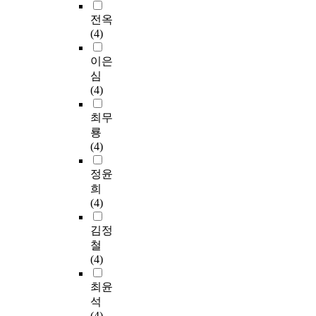
전옥
(4)
이은
심
(4)
최무
룡
(4)
정윤
희
(4)
김정
철
(4)
최윤
석
(4)