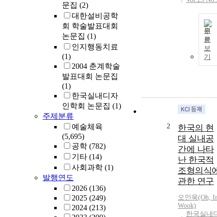
문집
(2)
대한설비공학
회 학술발표대회
원
논문집
(1)
문
인지행동치료
보
(1)
기
2004 춘계학술
발표대회 논문집
(1)
한국실내디자
인학회 논문집
(1)
주제분류
2
예술체육
한국의 현
(5,695)
대 실내공
공학
(782)
간에 나타
기타
(14)
난 한국적
사회과학
(1)
조형의식
발행연도
관한 연구
2026
(136)
2025
(249)
오인욱(Oh, In
Wook)
2024
(213)
한국실내