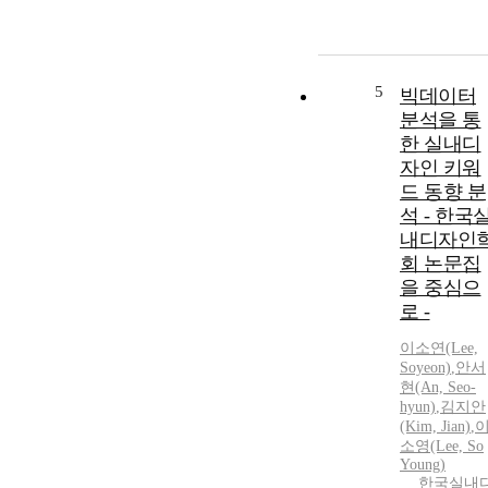
5
빅데이터
분석을 통
한 실내디
자인 키워
드 동향 분
석 - 한국
내디자인
회 논문집
을 중심으
로 -
이소연(Lee,
Soyeon)
,
안서
현(An, Seo-
hyun)
,
김지안
(Kim, Jian)
,
소영(Lee, So
Young)
한국실내