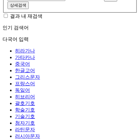
상세검색
결과 내 재검색
인기 검색어
다국어 입력
히라가나
가타카나
중국어
한글고어
그리스문자
프랑스어
독일어
히브리어
괄호기호
학술기호
기술기호
첨자기호
라틴문자
러시아문자