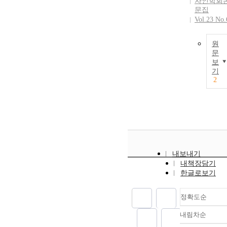
자인학회
문집
Vol.23 No.
원
문
보
기
2
내보내기
내책장담기
한글로보기
정확도순
내림차순
정확도