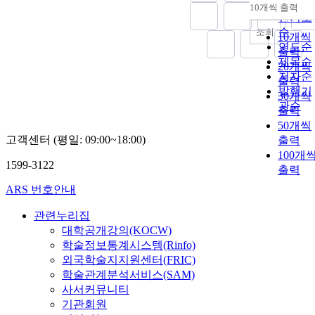
순
10개씩 출력
내림차
인기도
순
조회
10개씩
연도순
출력
제목순
20개씩
저자순
출력
발행기
30개씩
관순
출력
50개씩
고객센터 (평일: 09:00~18:00)
출력
100개
1599-3122
출력
ARS 번호안내
관련누리집
대학공개강의(KOCW)
학술정보통계시스템(Rinfo)
외국학술지지원센터(FRIC)
학술관계분석서비스(SAM)
사서커뮤니티
기관회원