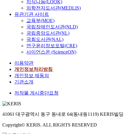
지식나눔(LOOK)
의학전자도서관(MEDLIS)
유관기관 사이트
교육부(MOE)
국립장애인도서관(NLD)
국립중앙도서관(NL)
국회도서관(NAL)
연구윤리정보포털(CRE)
사이언스온 (ScienceON)
이용약관
개인정보처리방침
개인정보 재동의
기관소개
저작물 게시중단요청
41061 대구광역시 동구 동내로 64(동내동1119) KERIS빌딩
Copyright© KERIS. ALL RIGHTS RESERVED