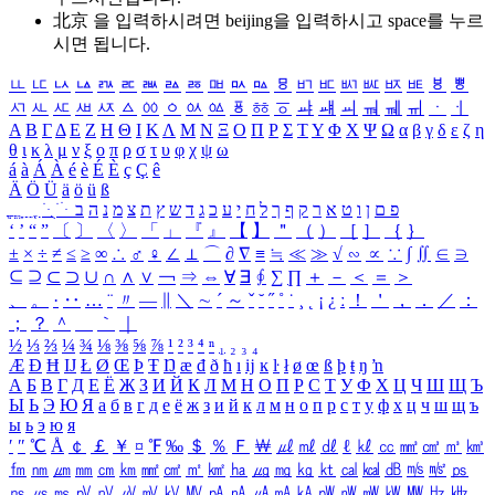
北京 을 입력하시려면
beijing
을 입력하시고 space를 누르
시면 됩니다.
ㅥ
ㅦ
ㅧ
ㅨ
ㅩ
ㅪ
ㅫ
ㅬ
ㅭ
ㅮ
ㅯ
ㅰ
ㅱ
ㅲ
ㅳ
ㅴ
ㅵ
ㅶ
ㅷ
ㅸ
ㅹ
ㅺ
ㅻ
ㅼ
ㅽ
ㅾ
ㅿ
ㆀ
ㆁ
ㆂ
ㆃ
ㆄ
ㆅ
ㆆ
ㆇ
ㆈ
ㆉ
ㆊ
ㆋ
ㆌ
ㆍ
ㆎ
Α
Β
Γ
Δ
Ε
Ζ
Η
Θ
Ι
Κ
Λ
Μ
Ν
Ξ
Ο
Π
Ρ
Σ
Τ
Υ
Φ
Χ
Ψ
Ω
α
β
γ
δ
ε
ζ
η
θ
ι
κ
λ
μ
ν
ξ
ο
π
ρ
σ
τ
υ
φ
χ
ψ
ω
á
à
Á
À
é
è
É
È
ç
Ç
ê
Ä
Ö
Ü
ä
ö
ü
ß
ְ
ֳ
ֲ
ֱ
ָ
ַ
ֵ
ֶ
ִ
ֹ
ּ
ֻ
ׂ
ׁ
ּ
ב
ה
נ
מ
צ
ת
ץ
ש
ד
ג
כ
ע
י
ח
ל
ך
ף
ק
ר
א
ט
ו
ן
ם
פ
‘
’
“
”
〔
〕
〈
〉
「
」
『
』
【
】
＂
（
）
［
］
｛
｝
±
×
÷
≠
≤
≥
∞
∴
♂
♀
∠
⊥
⌒
∂
∇
≡
≒
≪
≫
√
∽
∝
∵
∫
∬
∈
∋
⊆
⊇
⊂
⊃
∪
∩
∧
∨
￢
⇒
⇔
∀
∃
∮
∑
∏
＋
－
＜
＝
＞
、
。
·
‥
…
¨
〃
―
∥
＼
∼
´
～
ˇ
˘
˝
˚
˙
¸
˛
¡
¿
ː
！
＇
，
．
／
：
；
？
＾
＿
｀
｜
½
⅓
⅔
¼
¾
⅛
⅜
⅝
⅞
¹
²
³
⁴
ⁿ
₁
₂
₃
₄
Æ
Ð
Ħ
Ĳ
Ł
Ø
Œ
Þ
Ŧ
Ŋ
æ
đ
ð
ħ
ı
ĳ
ĸ
ŀ
ł
ø
œ
ß
þ
ŧ
ŋ
ŉ
А
Б
В
Г
Д
Е
Ё
Ж
З
И
Й
К
Л
М
Н
О
П
Р
С
Т
У
Ф
Х
Ц
Ч
Ш
Щ
Ъ
Ы
Ь
Э
Ю
Я
а
б
в
г
д
е
ё
ж
з
и
й
к
л
м
н
о
п
р
с
т
у
ф
х
ц
ч
ш
щ
ъ
ы
ь
э
ю
я
′
″
℃
Å
￠
￡
￥
¤
℉
‰
＄
％
Ｆ
￦
㎕
㎖
㎗
ℓ
㎘
㏄
㎣
㎤
㎥
㎦
㎙
㎚
㎛
㎜
㎝
㎞
㎟
㎠
㎡
㎢
㏊
㎍
㎎
㎏
㏏
㎈
㎉
㏈
㎧
㎨
㎰
㎱
㎲
㎳
㎴
㎵
㎶
㎷
㎸
㎹
㎀
㎁
㎂
㎃
㎄
㎺
㎻
㎽
㎾
㎿
㎐
㎑