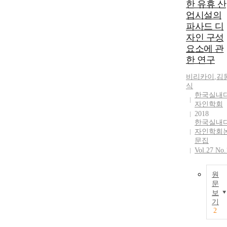
한 유휴 산
업시설의
파사드 디
자인 구성
요소에 관
한 연구
비리카이
,
김
식
한국실내
자인학회
2018
한국실내
자인학회
문집
Vol.27 No.
원
문
보
기
2