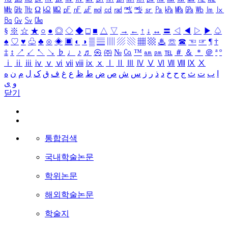
㎒
㎓
㎔
Ω
㏀
㏁
㎊
㎋
㎌
㏖
㏅
㎭
㎮
㎯
㏛
㎩
㎪
㎫
㎬
㏝
㏐
㏓
㏃
㏉
㏜
㏆
§
※
☆
★
○
●
◎
◇
◆
□
■
△
▽
→
←
↑
↓
↔
〓
◁
◀
▷
▶
♤
♠
♡
♥
♧
♣
⊙
◈
▣
◐
◑
▒
▤
▥
▨
▧
▦
▩
♨
☏
☎
☜
☞
¶
†
‡
↕
↗
↙
↖
↘
♭
♩
♪
♬
㉿
㈜
№
㏇
™
㏂
㏘
℡
＃
＆
＊
＠
ª
º
ⅰ
ⅱ
ⅲ
ⅳ
ⅴ
ⅵ
ⅶ
ⅷ
ⅸ
ⅹ
Ⅰ
Ⅱ
Ⅲ
Ⅳ
Ⅴ
Ⅵ
Ⅶ
Ⅷ
Ⅸ
Ⅹ
ا
ب
ت
ث
ج
ح
خ
د
ذ
ر
ز
س
ش
ص
ض
ط
ظ
ع
غ
ف
ق
ک
ل
م
ن
ه
و
ی
닫기
통합검색
국내학술논문
학위논문
해외학술논문
학술지