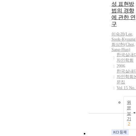
성 표현방
법의 경향
에 관한 연
구
이숙경(Lee,
Sook-Kyoung
최상헌(Choi,
Sang-Hun)
한국실내
자인학회
2006
한국실내
자인학회
문집
Vol.15 No.
원
문
보
기
2