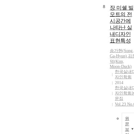
8
장 미쉘 빌
모트의 전
시공간에
나타난 실
내디자인
표현특성
송가현(Song,
Ga-Hyun)
,
김
덕(Kim,
Moon-Duck)
한국실내
자인학회
2014
한국실내
자인학회
문집
Vol.23 No.
원
문
보