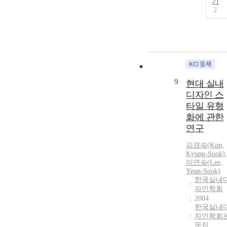
기
2
9
현대 실내
디자인 스
타일 유형
화에 관한
연구
김경숙(Kim,
Kyung-Sook)
,
이연숙(Lee,
Yeun-Sook)
한국실내
자인학회
2004
한국실내
자인학회
문집