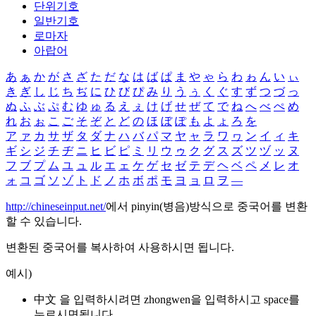
단위기호
일반기호
로마자
아랍어
あ
ぁ
か
が
さ
ざ
た
だ
な
は
ば
ぱ
ま
や
ゃ
ら
わ
ゎ
ん
い
ぃ
き
ぎ
し
じ
ち
ぢ
に
ひ
び
ぴ
み
り
う
ぅ
く
ぐ
す
ず
つ
づ
っ
ぬ
ふ
ぶ
ぷ
む
ゆ
ゅ
る
え
ぇ
け
げ
せ
ぜ
て
で
ね
へ
べ
ぺ
め
れ
お
ぉ
こ
ご
そ
ぞ
と
ど
の
ほ
ぼ
ぽ
も
よ
ょ
ろ
を
ア
ァ
カ
サ
ザ
タ
ダ
ナ
ハ
バ
パ
マ
ヤ
ャ
ラ
ワ
ヮ
ン
イ
ィ
キ
ギ
シ
ジ
チ
ヂ
ニ
ヒ
ビ
ピ
ミ
リ
ウ
ゥ
ク
グ
ス
ズ
ツ
ヅ
ッ
ヌ
フ
ブ
プ
ム
ユ
ュ
ル
エ
ェ
ケ
ゲ
セ
ゼ
テ
デ
ヘ
ベ
ペ
メ
レ
オ
ォ
コ
ゴ
ソ
ゾ
ト
ド
ノ
ホ
ボ
ポ
モ
ヨ
ョ
ロ
ヲ
―
http://chineseinput.net/
에서 pinyin(병음)방식으로 중국어를 변환
할 수 있습니다.
변환된 중국어를 복사하여 사용하시면 됩니다.
예시)
中文 을 입력하시려면
zhongwen
을 입력하시고 space를
누르시면됩니다.