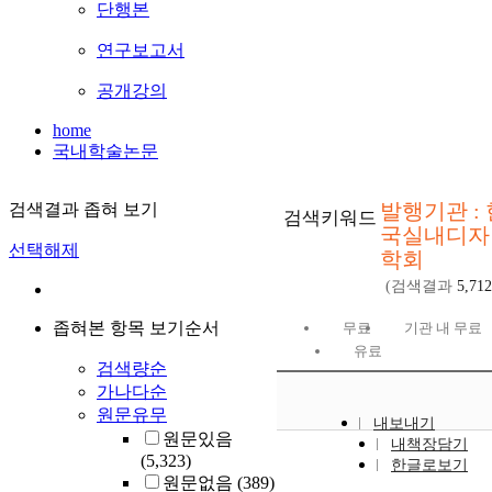
단행본
연구보고서
공개강의
home
국내학술논문
발행기관 : 
검색결과 좁혀 보기
검색키워드
국실내디자
선택해제
학회
(검색결과
5,712
좁혀본 항목 보기순서
무료
기관 내 무료
유료
검색량순
가나다순
원문유무
내보내기
원문있음
내책장담기
(5,323)
한글로보기
원문없음
(389)