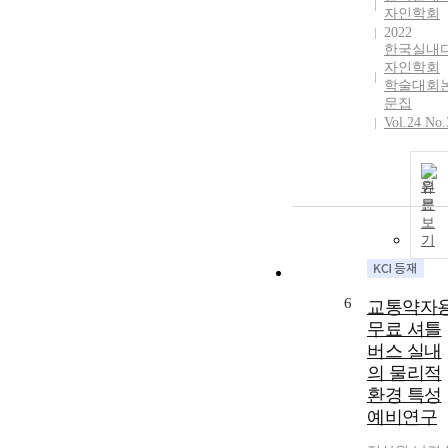
자인학회
2022
한국실내
자인학회
학술대회
문집
Vol.24 No.
원
문
보
기
6
교통약자
무료 셔틀
버스 실내
의 물리적
환경 특성
예비연구