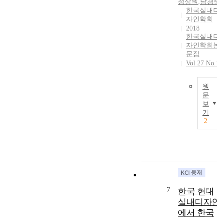
정상원
,
남경
한국실내
자인학회
2018
한국실내
자인학회
문집
Vol.27 No.
원
문
보
기
2
7
한국 현대
실내디자
에서 한국