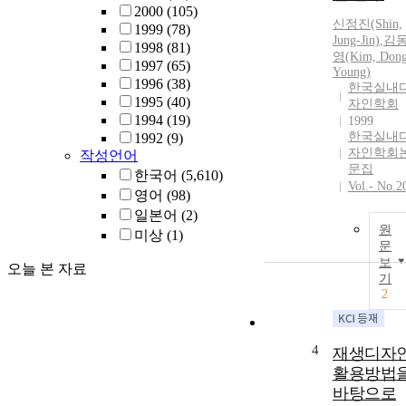
2000
(105)
신정진(Shin,
1999
(78)
Jung-Jin)
,
김
1998
(81)
영(Kim, Dong
1997
(65)
Young)
1996
(38)
한국실내
1995
(40)
자인학회
1994
(19)
1999
한국실내
1992
(9)
자인학회
작성언어
문집
한국어
(5,610)
Vol.- No.2
영어
(98)
일본어
(2)
원
미상
(1)
문
보
오늘 본 자료
기
2
4
재생디자
활용방법
바탕으로