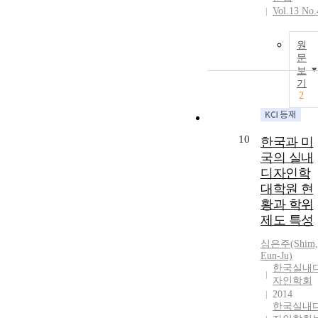
Vol.13 No.
원
문
보
기
2
10
한국과 미
국의 실내
디자인학
대학원 현
황과 학위
제도 특성
심은주(Shim,
Eun-Ju)
한국실내
자인학회
2014
한국실내