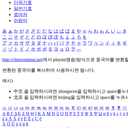
단위기호
일반기호
로마자
아랍어
あ
ぁ
か
が
さ
ざ
た
だ
な
は
ば
ぱ
ま
や
ゃ
ら
わ
ゎ
ん
い
ぃ
き
こ
ご
そ
ぞ
と
ど
の
ほ
ぼ
ぽ
も
よ
ょ
ろ
を
ア
ァ
カ
サ
ザ
タ
ダ
ナ
ハ
バ
パ
マ
ヤ
ャ
ラ
ワ
ヮ
ン
イ
ィ
キ
ギ
ソ
ゾ
ト
ド
ノ
ホ
ボ
ポ
モ
ヨ
ョ
ロ
ヲ
―
http://chineseinput.net/
에서 pinyin(병음)방식으로 중국어를 변환
변환된 중국어를 복사하여 사용하시면 됩니다.
예시)
中文 을 입력하시려면
zhongwen
을 입력하시고 space를
北京 을 입력하시려면
beijing
을 입력하시고 space를 누르
ㅥ
ㅦ
ㅧ
ㅨ
ㅩ
ㅪ
ㅫ
ㅬ
ㅭ
ㅮ
ㅯ
ㅰ
ㅱ
ㅲ
ㅳ
ㅴ
ㅵ
ㅶ
ㅷ
ㅸ
ㅹ
ㅺ
Α
Β
Γ
Δ
Ε
Ζ
Η
Θ
Ι
Κ
Λ
Μ
Ν
Ξ
Ο
Π
Ρ
Σ
Τ
Υ
Φ
Χ
Ψ
Ω
α
β
γ
δ
ε
ζ
η
á
à
Á
À
é
è
É
È
ç
Ç
ê
Ä
Ö
Ü
ä
ö
ü
ß