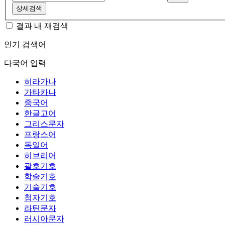
상세검색
결과 내 재검색
인기 검색어
다국어 입력
히라가나
가타카나
중국어
한글고어
그리스문자
프랑스어
독일어
히브리어
괄호기호
학술기호
기술기호
첨자기호
라틴문자
러시아문자