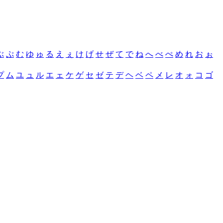
ぶ
ぷ
む
ゆ
ゅ
る
え
ぇ
け
げ
せ
ぜ
て
で
ね
へ
べ
ぺ
め
れ
お
ぉ
プ
ム
ユ
ュ
ル
エ
ェ
ケ
ゲ
セ
ゼ
テ
デ
ヘ
ベ
ペ
メ
レ
オ
ォ
コ
ゴ