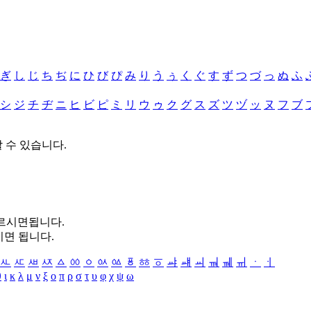
ぎ
し
じ
ち
ぢ
に
ひ
び
ぴ
み
り
う
ぅ
く
ぐ
す
ず
つ
づ
っ
ぬ
ふ
シ
ジ
チ
ヂ
ニ
ヒ
ビ
ピ
ミ
リ
ウ
ゥ
ク
グ
ス
ズ
ツ
ヅ
ッ
ヌ
フ
ブ
할 수 있습니다.
누르시면됩니다.
시면 됩니다.
ㅻ
ㅼ
ㅽ
ㅾ
ㅿ
ㆀ
ㆁ
ㆂ
ㆃ
ㆄ
ㆅ
ㆆ
ㆇ
ㆈ
ㆉ
ㆊ
ㆋ
ㆌ
ㆍ
ㆎ
θ
ι
κ
λ
μ
ν
ξ
ο
π
ρ
σ
τ
υ
φ
χ
ψ
ω