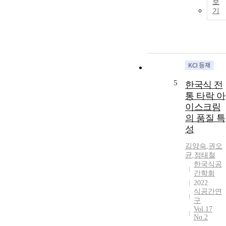
보
기여하고자 한
기
다. 본 연구는
2016년 7월부
터 9월까지 강
진군청에서 선
정한 6개의 한
정식당을 직접
방문하여 상차
5
한국식 전
림의 배선 방
통 타락 아
법과 메뉴구
성, 음식순서
이스크림
의 서비스방식
의 품질 특
등을 조사하고
성
업소 대표와
1:1 면담 형태
김양숙
,
권오
균
,
정태철
와 관찰조사를
한국식공
시행하였고 개
간학회
선점을 제안하
2022
고자 하였다.
식공간연
첫째, 강진한
구
정식의 업소들
Vol.17
은 주요리와
No.2