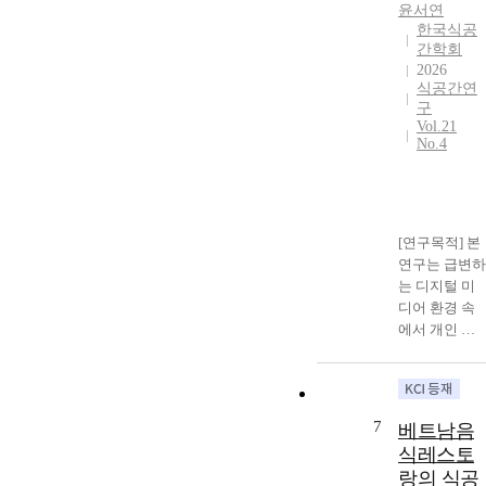
윤서연
한정식 상차림
한국식공
실태를 조사하
간학회
여 고객들의
2026
불편해소와 상
식공간연
차림의 이미지
구
개선을 통해
Vol.21
No.4
현대의 한정식
상차림의 발전
방안을 제시하
고자 한다.
[연구목적] 본
연구는 급변하
는 디지털 미
디어 환경 속
에서 개인 베
이커리카페가
지속 가능한
경쟁력을 확보
하기 위한 마
7
베트남음
케팅 전략으로
식레스토
서 숏폼 콘텐
랑의 식공
츠의 역할에