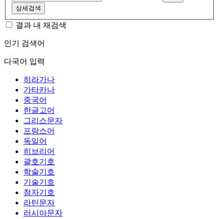
상세검색
결과 내 재검색
인기 검색어
다국어 입력
히라가나
가타카나
중국어
한글고어
그리스문자
프랑스어
독일어
히브리어
괄호기호
학술기호
기술기호
첨자기호
라틴문자
러시아문자