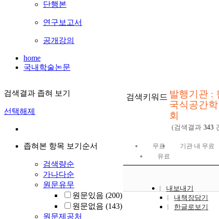
단행본
연구보고서
공개강의
home
국내학술논문
발행기관 : 
검색결과 좁혀 보기
검색키워드
국식공간학
선택해제
회
(검색결과
343
좁혀본 항목 보기순서
무료
기관 내 무료
유료
검색량순
가나다순
원문유무
내보내기
원문있음
(200)
내책장담기
원문없음
(143)
한글로보기
원문제공처