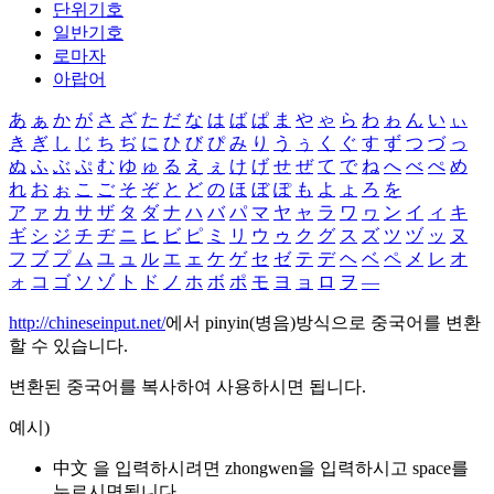
단위기호
일반기호
로마자
아랍어
あ
ぁ
か
が
さ
ざ
た
だ
な
は
ば
ぱ
ま
や
ゃ
ら
わ
ゎ
ん
い
ぃ
き
ぎ
し
じ
ち
ぢ
に
ひ
び
ぴ
み
り
う
ぅ
く
ぐ
す
ず
つ
づ
っ
ぬ
ふ
ぶ
ぷ
む
ゆ
ゅ
る
え
ぇ
け
げ
せ
ぜ
て
で
ね
へ
べ
ぺ
め
れ
お
ぉ
こ
ご
そ
ぞ
と
ど
の
ほ
ぼ
ぽ
も
よ
ょ
ろ
を
ア
ァ
カ
サ
ザ
タ
ダ
ナ
ハ
バ
パ
マ
ヤ
ャ
ラ
ワ
ヮ
ン
イ
ィ
キ
ギ
シ
ジ
チ
ヂ
ニ
ヒ
ビ
ピ
ミ
リ
ウ
ゥ
ク
グ
ス
ズ
ツ
ヅ
ッ
ヌ
フ
ブ
プ
ム
ユ
ュ
ル
エ
ェ
ケ
ゲ
セ
ゼ
テ
デ
ヘ
ベ
ペ
メ
レ
オ
ォ
コ
ゴ
ソ
ゾ
ト
ド
ノ
ホ
ボ
ポ
モ
ヨ
ョ
ロ
ヲ
―
http://chineseinput.net/
에서 pinyin(병음)방식으로 중국어를 변환
할 수 있습니다.
변환된 중국어를 복사하여 사용하시면 됩니다.
예시)
中文 을 입력하시려면
zhongwen
을 입력하시고 space를
누르시면됩니다.