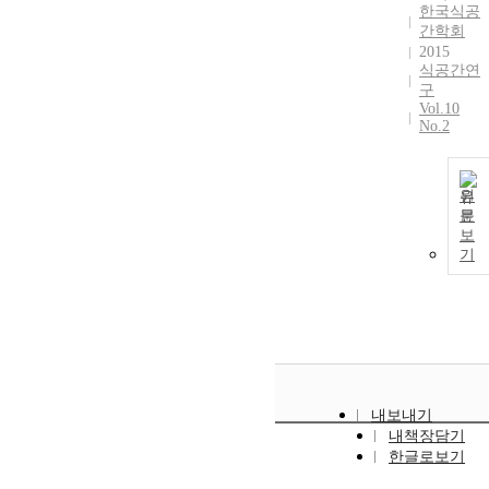
긍정적 영향을
한국식공
주고 개인베이
간학회
커리카페의 마
2015
케팅효과에도
식공간연
구
큰 효과로 작
Vol.10
용할 수 있음
No.2
을 시사할 수
있다.
[Objective]
원
This study
문
aims to
보
analyze the
기
role of short-
form content a
a marketing
strategy for
bakery cafés to
gain
sustainable
내보내기
competitivene
내책장담기
s in the rapidly
한글로보기
changing
digital media