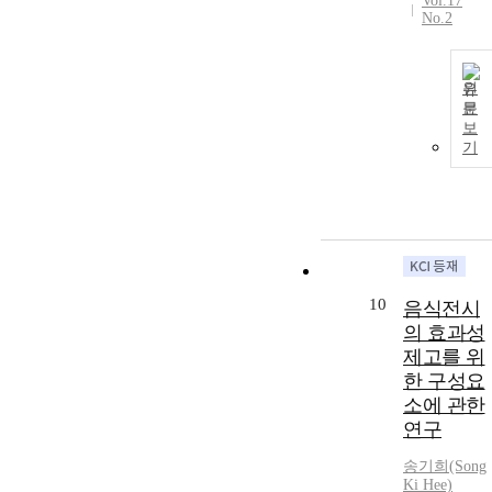
Vol.17
점] 개인베이
No.2
커리카페의 숏
폼 콘텐츠는
단순하게 광고
원
가 아닌 소비
문
자들과의 상호
보
작용으로 브랜
기
드에 대한 신
뢰와 정확한
정보제공으로
간접적 브랜드
경험의 공간으
로 발전해야
함을 시사할
10
음식전시
수 있으며, 숏
의 효과성
폼 콘텐츠 특
제고를 위
성의 장점들을
한 구성요
반영하여 브랜
소에 관한
드에 대한 인
연구
지도를 강화
한다면 구매의
송기희(Song
도에도 많은
Ki Hee)