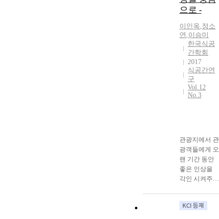
으로 -
이인옥
,
정소
연
,
이승미
한국식공
간학회
2017
식공간연
구
Vol.12
No.3
관광지에서 관
광객들에게 오
랜 기간 동안
좋은 인상을
각인 시켜주고
관광객이 쉽게
접하는 것은
그 지역의 음
식이다. 전라