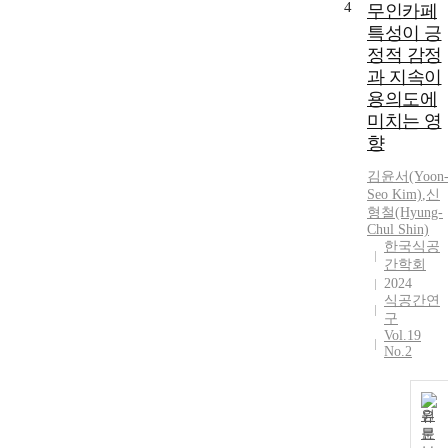
4
무인카페
남도 강진의
특성이 긍
한정식은 관광
정적 감정
객들이 꼭 한
과 지속이
번쯤 방문해서
용의도에
식사의 경험을
갖고 싶어 하
미치는 영
는 곳이지만
향
한상차림의 공
김윤서(Yoon
간배열형 상차
Seo Kim)
,
신
림은 잔반량이
형철(Hyung-
많거나 천편일
Chul Shin)
률적으로 지역
한국식공
적 특색이나
간학회
업소별 개성이
2024
부족한 가운데
식공간연
한정식의 담음
구
Vol.19
새와 메뉴 구
No.2
성 등을 연구
하여 한식 상
차림을 발전시
원
켜 관광과 음
문
식문화 발전에