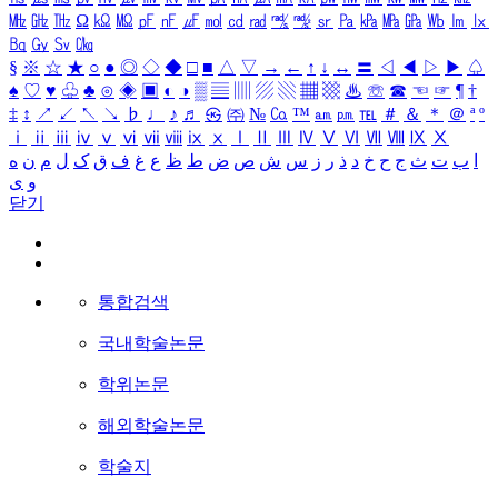
㎒
㎓
㎔
Ω
㏀
㏁
㎊
㎋
㎌
㏖
㏅
㎭
㎮
㎯
㏛
㎩
㎪
㎫
㎬
㏝
㏐
㏓
㏃
㏉
㏜
㏆
§
※
☆
★
○
●
◎
◇
◆
□
■
△
▽
→
←
↑
↓
↔
〓
◁
◀
▷
▶
♤
♠
♡
♥
♧
♣
⊙
◈
▣
◐
◑
▒
▤
▥
▨
▧
▦
▩
♨
☏
☎
☜
☞
¶
†
‡
↕
↗
↙
↖
↘
♭
♩
♪
♬
㉿
㈜
№
㏇
™
㏂
㏘
℡
＃
＆
＊
＠
ª
º
ⅰ
ⅱ
ⅲ
ⅳ
ⅴ
ⅵ
ⅶ
ⅷ
ⅸ
ⅹ
Ⅰ
Ⅱ
Ⅲ
Ⅳ
Ⅴ
Ⅵ
Ⅶ
Ⅷ
Ⅸ
Ⅹ
ا
ب
ت
ث
ج
ح
خ
د
ذ
ر
ز
س
ش
ص
ض
ط
ظ
ع
غ
ف
ق
ک
ل
م
ن
ه
و
ی
닫기
통합검색
국내학술논문
학위논문
해외학술논문
학술지