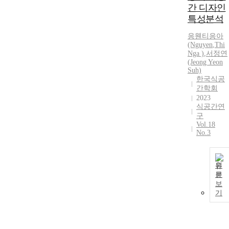
간 디자인
주목하고자 한
특성분석
다. 구체적으
로 숏폼 콘텐
응웬티응아
츠가 지닌 핵
(Nguyen
,
Thi
심적 특성인
Nga )
,
서정연
유희성, 정보
(Jeong Yeon
성, 신뢰성, 상
Suh)
한국식공
호 작용성을
간학회
독립변수로 설
2023
정하여, 이러
식공간연
한 요인들이
구
소비자 마음속
Vol.18
에 형성하는
No.3
브랜드 인지도
의 영향적 관
계를 파악하
원
고, 이것이 실
문
제 카페 방문
보
으로 이어지는
기
구매의도에 어
떠한 영향을
미치는지 실증