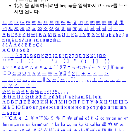
北京 을 입력하시려면
beijing
을 입력하시고 space를 누르
시면 됩니다.
ㅥ
ㅦ
ㅧ
ㅨ
ㅩ
ㅪ
ㅫ
ㅬ
ㅭ
ㅮ
ㅯ
ㅰ
ㅱ
ㅲ
ㅳ
ㅴ
ㅵ
ㅶ
ㅷ
ㅸ
ㅹ
ㅺ
ㅻ
ㅼ
ㅽ
ㅾ
ㅿ
ㆀ
ㆁ
ㆂ
ㆃ
ㆄ
ㆅ
ㆆ
ㆇ
ㆈ
ㆉ
ㆊ
ㆋ
ㆌ
ㆍ
ㆎ
Α
Β
Γ
Δ
Ε
Ζ
Η
Θ
Ι
Κ
Λ
Μ
Ν
Ξ
Ο
Π
Ρ
Σ
Τ
Υ
Φ
Χ
Ψ
Ω
α
β
γ
δ
ε
ζ
η
θ
ι
κ
λ
μ
ν
ξ
ο
π
ρ
σ
τ
υ
φ
χ
ψ
ω
á
à
Á
À
é
è
É
È
ç
Ç
ê
Ä
Ö
Ü
ä
ö
ü
ß
ְ
ֳ
ֲ
ֱ
ָ
ַ
ֵ
ֶ
ִ
ֹ
ּ
ֻ
ׂ
ׁ
ּ
ב
ה
נ
מ
צ
ת
ץ
ש
ד
ג
כ
ע
י
ח
ל
ך
ף
ק
ר
א
ט
ו
ן
ם
פ
‘
’
“
”
〔
〕
〈
〉
「
」
『
』
【
】
＂
（
）
［
］
｛
｝
±
×
÷
≠
≤
≥
∞
∴
♂
♀
∠
⊥
⌒
∂
∇
≡
≒
≪
≫
√
∽
∝
∵
∫
∬
∈
∋
⊆
⊇
⊂
⊃
∪
∩
∧
∨
￢
⇒
⇔
∀
∃
∮
∑
∏
＋
－
＜
＝
＞
、
。
·
‥
…
¨
〃
―
∥
＼
∼
´
～
ˇ
˘
˝
˚
˙
¸
˛
¡
¿
ː
！
＇
，
．
／
：
；
？
＾
＿
｀
｜
½
⅓
⅔
¼
¾
⅛
⅜
⅝
⅞
¹
²
³
⁴
ⁿ
₁
₂
₃
₄
Æ
Ð
Ħ
Ĳ
Ł
Ø
Œ
Þ
Ŧ
Ŋ
æ
đ
ð
ħ
ı
ĳ
ĸ
ŀ
ł
ø
œ
ß
þ
ŧ
ŋ
ŉ
А
Б
В
Г
Д
Е
Ё
Ж
З
И
Й
К
Л
М
Н
О
П
Р
С
Т
У
Ф
Х
Ц
Ч
Ш
Щ
Ъ
Ы
Ь
Э
Ю
Я
а
б
в
г
д
е
ё
ж
з
и
й
к
л
м
н
о
п
р
с
т
у
ф
х
ц
ч
ш
щ
ъ
ы
ь
э
ю
я
′
″
℃
Å
￠
￡
￥
¤
℉
‰
＄
％
Ｆ
￦
㎕
㎖
㎗
ℓ
㎘
㏄
㎣
㎤
㎥
㎦
㎙
㎚
㎛
㎜
㎝
㎞
㎟
㎠
㎡
㎢
㏊
㎍
㎎
㎏
㏏
㎈
㎉
㏈
㎧
㎨
㎰
㎱
㎲
㎳
㎴
㎵
㎶
㎷
㎸
㎹
㎀
㎁
㎂
㎃
㎄
㎺
㎻
㎽
㎾
㎿
㎐
㎑