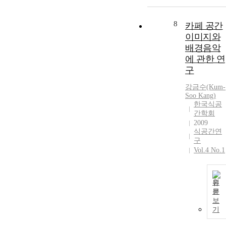
적으로 규명하
고자 한다. [연
8
구방법] 본 연
카페 공간
구는 개인베이
이미지와
커리카페 숏폼
배경음악
콘텐츠 특성이
에 관한 연
브랜드 인지도
구
와 구매의도의
영향관계가 어
강금수(Kum-
떠한지에 대한
Soo Kang)
한국식공
검증의 목적이
간학회
있으며, 충남
2009
공주시에 거주
식공간연
하고, 개인베
구
이커리카페 관
Vol.4 No.1
련 숏폼콘텐츠
경험이 있는
소비자를 대상
원
2026년 05월
문
10일부터 05
보
19일까지 약
기
10일간 설문
사를 실시 하