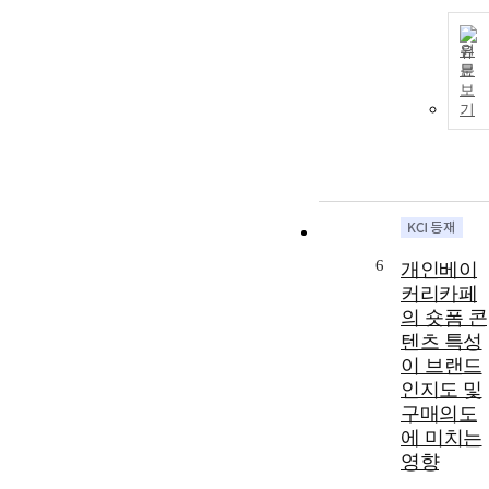
부요리를 구분
하여 담을 것
을 제안하였고
원
둘째, 다양한
문
메뉴 구성과
보
기
조리법을 연구
하고 계절에
따른 식재료를
이용하도록 하
였다. 셋째, 간
장과 초장 등
은 위생 문제
로 개별 세팅
6
개인베이
하기를 제안하
커리카페
였다. 넷째, 음
의 숏폼 콘
식의 담음새는
텐츠 특성
메뉴별로 그릇
이 브랜드
을 잘 선택하
인지도 및
여 식사의 불
구매의도
편을 최소화
에 미치는
할 것으로 제
영향
안하였다. 본
연구는 강진