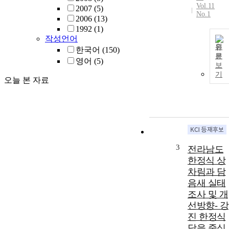
Vol.11
2007
(5)
No.1
2006
(13)
1992
(1)
작성언어
원
한국어
(150)
문
영어
(5)
보
기
오늘 본 자료
3
전라남도
한정식 상
차림과 담
음새 실태
조사 및 개
선방향- 강
진 한정식
당을 중심