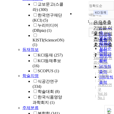
교보문고(스콜
정확도순
라)
(300)
내림차순
한국연구재단
정확도
(KCI)
(5)
1
순
은유추출
10개씩 출력
누리미디어
내림차
인기도
기법을 이
(DBpia)
(1)
순
조회
용한 편의
10개씩
연도순
점내 식음
출력
KISTI(ScienceON)
제목순
공간 연출
(1)
20개씩
저자순
등재정보
출력
노연아(Noh,
발행기
KCI등재
(257)
30개씩
Yeon-Ah)
,
한
관순
KCI등재후보
출력
경수(Han,
(16)
50개씩
Kyung-Soo)
SCOPUS
(1)
한국식공
출력
학술지명
간학회
100개씩
2021
식공간연구
출력
식공간연
(334)
구
학술대회
(8)
Vol.16
한국식품영양
No.1
과학회지
(1)
주제분류
복합학
(341)