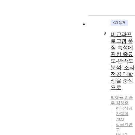
였다. [연구결
과] 검증 결과
로 첫째, 개인
베이커리카페
숏폼콘텐츠 특
9
비교과프
성인 유희성,
로그램 품
정보성, 신뢰
질 속성에
성은 브랜드인
관한 중요
지도 및 구매
의도에 정(+)
도-만족도
영향을 미쳤지
분석: 조리
만, 상호작용
전공 대학
성은 브랜드
생을 중심
인지도, 구매
으로
의도 모두 정
(+)의 영향을
박형둘
,
이승
미치지 않았
후
,
김성훈
다. 둘째, 브랜
한국식공
간학회
드 인지도는
2022
구매의도에 정
식공간연
(+)의 영향을
구
미쳤다. [시사