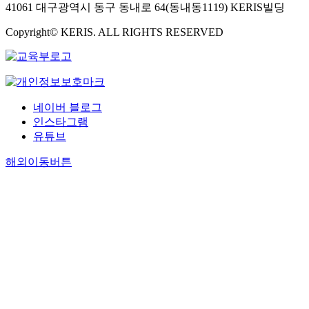
41061 대구광역시 동구 동내로 64(동내동1119) KERIS빌딩
May 10 to
May 19, 2026,
Copyright© KERIS. ALL RIGHTS RESERVED
and targeted
consumers,
residing in
Gongju-si,
Chungcheong
네이버 블로그
nam-do, who
인스타그램
had experienc
유튜브
watching
short-form
해외이동버튼
content related
to bakery
cafés. [Results]
First, among
short-form
content
characteristics
of bakery
cafés,
entertainment,
informativenes