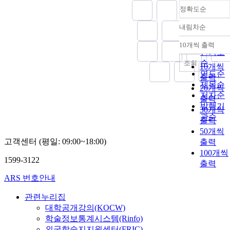
environment.
정확도순
In particular,
내림차순
this study sets
정확도
the key
순
10개씩 출력
내림차
characteristics
인기도
of short-form
순
조회
10개씩
content,
연도순
출력
including
제목순
20개씩
entertainment,
저자순
출력
informativenes
발행기
30개씩
s, credibility,
관순
출력
and
50개씩
interactivity, a
고객센터 (평일: 09:00~18:00)
independent
출력
variables to
100개씩
1599-3122
identify their
출력
relationship
ARS 번호안내
with brand
awareness of
관련누리집
consumers.
대학공개강의(KOCW)
This study als
학술정보통계시스템(Rinfo)
empirically
외국학술지지원센터(FRIC)