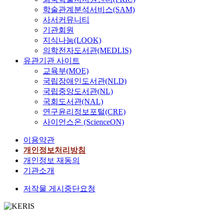
examines how
학술관계분석서비스(SAM)
brand
사서커뮤니티
awareness
기관회원
affects
지식나눔(LOOK)
purchase
의학전자도서관(MEDLIS)
intention to
유관기관 사이트
visit the
교육부(MOE)
bakery cafés.
국립장애인도서관(NLD)
[Methods] Thi
국립중앙도서관(NL)
study verified
국회도서관(NAL)
the influence
of short-form
연구윤리정보포털(CRE)
content
사이언스온 (ScienceON)
characteristics
이용약관
by bakery
개인정보처리방침
cafés on brand
awareness and
개인정보 재동의
purchase
기관소개
intention. This
저작물 게시중단요청
study
conducted a
survey for 10
days, from