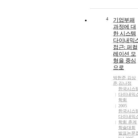
4
기업부패
과정에 대
한 시스템
다이내믹
접근: 퍼컬
레이션 모
형을 중심
으로
박헌준
,
김상
준
,
김나정
한국시스
다이내믹
학회
2005
한국시스
다이내믹
학회 춘계
학술대회
발표논문