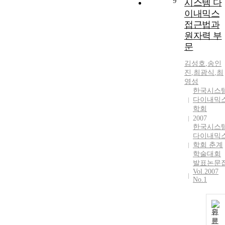
9
시스템 다
이내믹스
접근법과
원자력 부
문
김성호
,
송인
진
,
최광식
,
최
영성
한국시스
다이내믹
학회
2007
한국시스
다이내믹
학회 춘계
학술대회
발표논문
Vol.2007
No.1
원
문