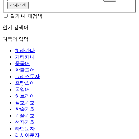
상세검색
결과 내 재검색
인기 검색어
다국어 입력
히라가나
가타카나
중국어
한글고어
그리스문자
프랑스어
독일어
히브리어
괄호기호
학술기호
기술기호
첨자기호
라틴문자
러시아문자