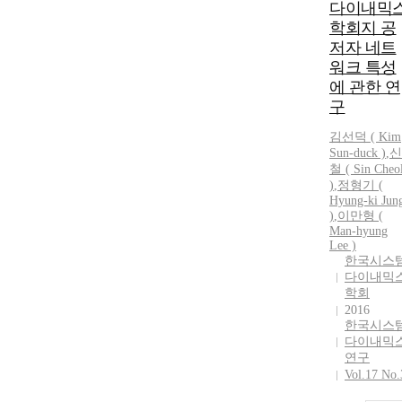
다이내믹
학회지 공
저자 네트
워크 특성
에 관한 연
구
김선덕 ( Kim
Sun-duck )
,
신
철 ( Sin Cheo
)
,
정형기 (
Hyung-ki Jun
)
,
이만형 (
Man-hyung
Lee )
한국시스
다이내믹
학회
2016
한국시스
다이내믹
연구
Vol.17 No.