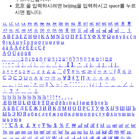
北京 을 입력하시려면
beijing
을 입력하시고 space를 누르
시면 됩니다.
ㅥ
ㅦ
ㅧ
ㅨ
ㅩ
ㅪ
ㅫ
ㅬ
ㅭ
ㅮ
ㅯ
ㅰ
ㅱ
ㅲ
ㅳ
ㅴ
ㅵ
ㅶ
ㅷ
ㅸ
ㅹ
ㅺ
ㅻ
ㅼ
ㅽ
ㅾ
ㅿ
ㆀ
ㆁ
ㆂ
ㆃ
ㆄ
ㆅ
ㆆ
ㆇ
ㆈ
ㆉ
ㆊ
ㆋ
ㆌ
ㆍ
ㆎ
Α
Β
Γ
Δ
Ε
Ζ
Η
Θ
Ι
Κ
Λ
Μ
Ν
Ξ
Ο
Π
Ρ
Σ
Τ
Υ
Φ
Χ
Ψ
Ω
α
β
γ
δ
ε
ζ
η
θ
ι
κ
λ
μ
ν
ξ
ο
π
ρ
σ
τ
υ
φ
χ
ψ
ω
á
à
Á
À
é
è
É
È
ç
Ç
ê
Ä
Ö
Ü
ä
ö
ü
ß
ְ
ֳ
ֲ
ֱ
ָ
ַ
ֵ
ֶ
ִ
ֹ
ּ
ֻ
ׂ
ׁ
ּ
ב
ה
נ
מ
צ
ת
ץ
ש
ד
ג
כ
ע
י
ח
ל
ך
ף
ק
ר
א
ט
ו
ן
ם
פ
‘
’
“
”
〔
〕
〈
〉
「
」
『
』
【
】
＂
（
）
［
］
｛
｝
±
×
÷
≠
≤
≥
∞
∴
♂
♀
∠
⊥
⌒
∂
∇
≡
≒
≪
≫
√
∽
∝
∵
∫
∬
∈
∋
⊆
⊇
⊂
⊃
∪
∩
∧
∨
￢
⇒
⇔
∀
∃
∮
∑
∏
＋
－
＜
＝
＞
、
。
·
‥
…
¨
〃
―
∥
＼
∼
´
～
ˇ
˘
˝
˚
˙
¸
˛
¡
¿
ː
！
＇
，
．
／
：
；
？
＾
＿
｀
｜
½
⅓
⅔
¼
¾
⅛
⅜
⅝
⅞
¹
²
³
⁴
ⁿ
₁
₂
₃
₄
Æ
Ð
Ħ
Ĳ
Ł
Ø
Œ
Þ
Ŧ
Ŋ
æ
đ
ð
ħ
ı
ĳ
ĸ
ŀ
ł
ø
œ
ß
þ
ŧ
ŋ
ŉ
А
Б
В
Г
Д
Е
Ё
Ж
З
И
Й
К
Л
М
Н
О
П
Р
С
Т
У
Ф
Х
Ц
Ч
Ш
Щ
Ъ
Ы
Ь
Э
Ю
Я
а
б
в
г
д
е
ё
ж
з
и
й
к
л
м
н
о
п
р
с
т
у
ф
х
ц
ч
ш
щ
ъ
ы
ь
э
ю
я
′
″
℃
Å
￠
￡
￥
¤
℉
‰
＄
％
Ｆ
￦
㎕
㎖
㎗
ℓ
㎘
㏄
㎣
㎤
㎥
㎦
㎙
㎚
㎛
㎜
㎝
㎞
㎟
㎠
㎡
㎢
㏊
㎍
㎎
㎏
㏏
㎈
㎉
㏈
㎧
㎨
㎰
㎱
㎲
㎳
㎴
㎵
㎶
㎷
㎸
㎹
㎀
㎁
㎂
㎃
㎄
㎺
㎻
㎽
㎾
㎿
㎐
㎑