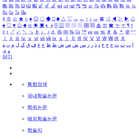
㎒
㎓
㎔
Ω
㏀
㏁
㎊
㎋
㎌
㏖
㏅
㎭
㎮
㎯
㏛
㎩
㎪
㎫
㎬
㏝
㏐
㏓
㏃
㏉
㏜
㏆
§
※
☆
★
○
●
◎
◇
◆
□
■
△
▽
→
←
↑
↓
↔
〓
◁
◀
▷
▶
♤
♠
♡
♥
♧
♣
⊙
◈
▣
◐
◑
▒
▤
▥
▨
▧
▦
▩
♨
☏
☎
☜
☞
¶
†
‡
↕
↗
↙
↖
↘
♭
♩
♪
♬
㉿
㈜
№
㏇
™
㏂
㏘
℡
＃
＆
＊
＠
ª
º
ⅰ
ⅱ
ⅲ
ⅳ
ⅴ
ⅵ
ⅶ
ⅷ
ⅸ
ⅹ
Ⅰ
Ⅱ
Ⅲ
Ⅳ
Ⅴ
Ⅵ
Ⅶ
Ⅷ
Ⅸ
Ⅹ
ا
ب
ت
ث
ج
ح
خ
د
ذ
ر
ز
س
ش
ص
ض
ط
ظ
ع
غ
ف
ق
ک
ل
م
ن
ه
و
ی
닫기
통합검색
국내학술논문
학위논문
해외학술논문
학술지