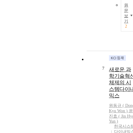
원
문
보
기
2
7
새로운 과
학기술혁
체제의 시
스템다이
믹스
원동규 ( Don
Kyu Won )
,
윤
진효 ( Jin Hy
Yun )
한국시스
다이내믹