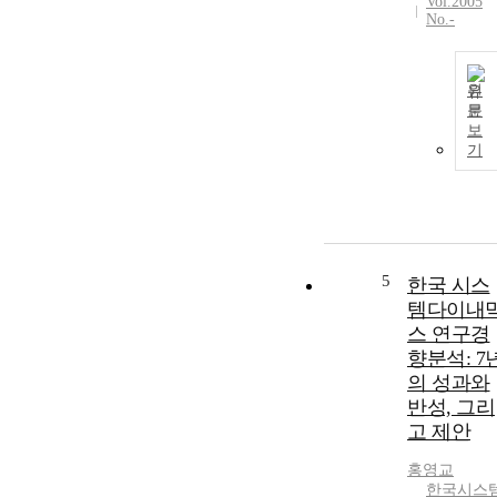
Vol.2005
No.-
원
문
보
기
5
한국 시스
템다이내
스 연구경
향분석: 7
의 성과와
반성, 그리
고 제안
홍영교
한국시스