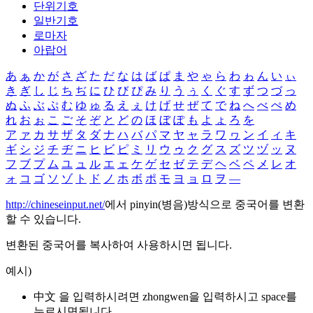
단위기호
일반기호
로마자
아랍어
あ
ぁ
か
が
さ
ざ
た
だ
な
は
ば
ぱ
ま
や
ゃ
ら
わ
ゎ
ん
い
ぃ
き
ぎ
し
じ
ち
ぢ
に
ひ
び
ぴ
み
り
う
ぅ
く
ぐ
す
ず
つ
づ
っ
ぬ
ふ
ぶ
ぷ
む
ゆ
ゅ
る
え
ぇ
け
げ
せ
ぜ
て
で
ね
へ
べ
ぺ
め
れ
お
ぉ
こ
ご
そ
ぞ
と
ど
の
ほ
ぼ
ぽ
も
よ
ょ
ろ
を
ア
ァ
カ
サ
ザ
タ
ダ
ナ
ハ
バ
パ
マ
ヤ
ャ
ラ
ワ
ヮ
ン
イ
ィ
キ
ギ
シ
ジ
チ
ヂ
ニ
ヒ
ビ
ピ
ミ
リ
ウ
ゥ
ク
グ
ス
ズ
ツ
ヅ
ッ
ヌ
フ
ブ
プ
ム
ユ
ュ
ル
エ
ェ
ケ
ゲ
セ
ゼ
テ
デ
ヘ
ベ
ペ
メ
レ
オ
ォ
コ
ゴ
ソ
ゾ
ト
ド
ノ
ホ
ボ
ポ
モ
ヨ
ョ
ロ
ヲ
―
http://chineseinput.net/
에서 pinyin(병음)방식으로 중국어를 변환
할 수 있습니다.
변환된 중국어를 복사하여 사용하시면 됩니다.
예시)
中文 을 입력하시려면
zhongwen
을 입력하시고 space를
누르시면됩니다.