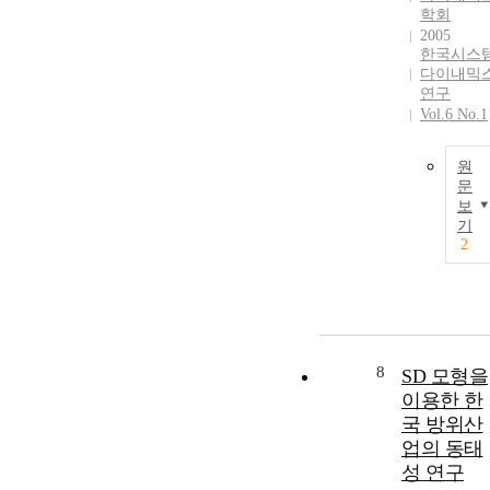
학회
2005
한국시스
다이내믹
연구
Vol.6 No.1
원
문
보
기
2
8
SD 모형을
이용한 한
국 방위산
업의 동태
성 연구