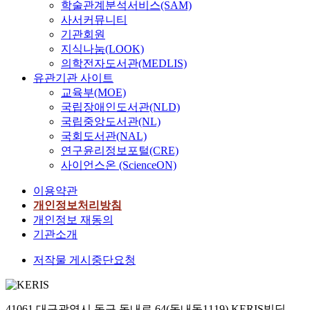
학술관계분석서비스(SAM)
사서커뮤니티
기관회원
지식나눔(LOOK)
의학전자도서관(MEDLIS)
유관기관 사이트
교육부(MOE)
국립장애인도서관(NLD)
국립중앙도서관(NL)
국회도서관(NAL)
연구윤리정보포털(CRE)
사이언스온 (ScienceON)
이용약관
개인정보처리방침
개인정보 재동의
기관소개
저작물 게시중단요청
41061 대구광역시 동구 동내로 64(동내동1119) KERIS빌딩