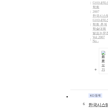
다이내믹
학회
2007
한국시스
다이내믹
학회 춘계
학술대회
발표논문
Vol.2007
No.-
원
문
보
기
6
한국시스