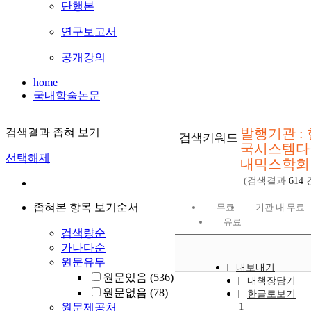
단행본
연구보고서
공개강의
home
국내학술논문
발행기관 : 
검색결과 좁혀 보기
검색키워드
국시스템다
선택해제
내믹스학회
(검색결과
614
좁혀본 항목 보기순서
무료
기관 내 무료
유료
검색량순
가나다순
원문유무
내보내기
원문있음
(536)
내책장담기
원문없음
(78)
한글로보기
1
원문제공처