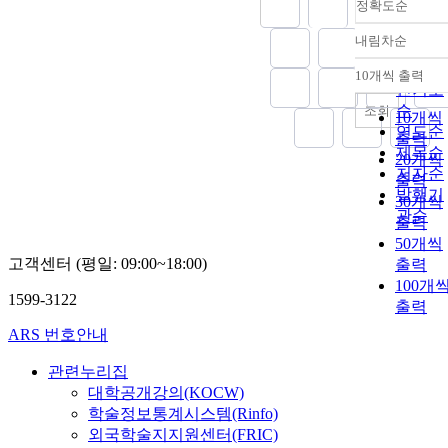
정확도순
내림차순
정확도
순
10개씩 출력
내림차
인기도
순
조회
10개씩
연도순
출력
제목순
20개씩
저자순
출력
발행기
30개씩
관순
출력
50개씩
고객센터 (평일: 09:00~18:00)
출력
100개
1599-3122
출력
ARS 번호안내
관련누리집
대학공개강의(KOCW)
학술정보통계시스템(Rinfo)
외국학술지지원센터(FRIC)