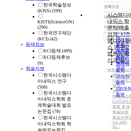
한국학술정보
정확도순
(KISS)
(599)
시스템다
내림차순
정확도
내믹스 학
KISTI(ScienceON)
순
(290)
10개씩 출력
문적 매출
내림차
인기도
한국연구재단
성적: 시스
순
조회
(KCI)
(42)
10개씩
템다이내
연도순
등재정보
출력
스 연구방
제목순
KCI등재
(499)
20개씩
법론의 확
저자순
KCI등재후보
출력
산과 발전
발행기
(9)
30개씩
관순
학술지명
출력
박헌준
,
김상
한국시스템다
한국시스
50개씩
다이내믹
이내믹스 연구
출력
학회
(508)
100개
2005
한국시스템다
출력
한국시스
이내믹스학회 춘
다이내믹
계학술대회 발표
학회 춘계
논문집
(78)
학술대회
한국시스템다
발표논문
Vol.2005
이내믹스학회 학
No.-
술발표논문집