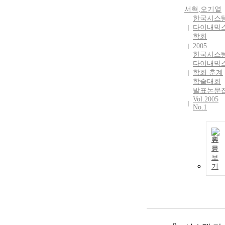
서혁
,
오기열
한국시스
다이내믹
학회
2005
한국시스
다이내믹
학회 춘계
학술대회
발표논문
Vol.2005
No.1
원
문
보
기