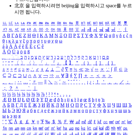
北京 을 입력하시려면
beijing
을 입력하시고 space를 누르
시면 됩니다.
ㅥ
ㅦ
ㅧ
ㅨ
ㅩ
ㅪ
ㅫ
ㅬ
ㅭ
ㅮ
ㅯ
ㅰ
ㅱ
ㅲ
ㅳ
ㅴ
ㅵ
ㅶ
ㅷ
ㅸ
ㅹ
ㅺ
ㅻ
ㅼ
ㅽ
ㅾ
ㅿ
ㆀ
ㆁ
ㆂ
ㆃ
ㆄ
ㆅ
ㆆ
ㆇ
ㆈ
ㆉ
ㆊ
ㆋ
ㆌ
ㆍ
ㆎ
Α
Β
Γ
Δ
Ε
Ζ
Η
Θ
Ι
Κ
Λ
Μ
Ν
Ξ
Ο
Π
Ρ
Σ
Τ
Υ
Φ
Χ
Ψ
Ω
α
β
γ
δ
ε
ζ
η
θ
ι
κ
λ
μ
ν
ξ
ο
π
ρ
σ
τ
υ
φ
χ
ψ
ω
á
à
Á
À
é
è
É
È
ç
Ç
ê
Ä
Ö
Ü
ä
ö
ü
ß
ְ
ֳ
ֲ
ֱ
ָ
ַ
ֵ
ֶ
ִ
ֹ
ּ
ֻ
ׂ
ׁ
ּ
ב
ה
נ
מ
צ
ת
ץ
ש
ד
ג
כ
ע
י
ח
ל
ך
ף
ק
ר
א
ט
ו
ן
ם
פ
‘
’
“
”
〔
〕
〈
〉
「
」
『
』
【
】
＂
（
）
［
］
｛
｝
±
×
÷
≠
≤
≥
∞
∴
♂
♀
∠
⊥
⌒
∂
∇
≡
≒
≪
≫
√
∽
∝
∵
∫
∬
∈
∋
⊆
⊇
⊂
⊃
∪
∩
∧
∨
￢
⇒
⇔
∀
∃
∮
∑
∏
＋
－
＜
＝
＞
、
。
·
‥
…
¨
〃
―
∥
＼
∼
´
～
ˇ
˘
˝
˚
˙
¸
˛
¡
¿
ː
！
＇
，
．
／
：
；
？
＾
＿
｀
｜
½
⅓
⅔
¼
¾
⅛
⅜
⅝
⅞
¹
²
³
⁴
ⁿ
₁
₂
₃
₄
Æ
Ð
Ħ
Ĳ
Ł
Ø
Œ
Þ
Ŧ
Ŋ
æ
đ
ð
ħ
ı
ĳ
ĸ
ŀ
ł
ø
œ
ß
þ
ŧ
ŋ
ŉ
А
Б
В
Г
Д
Е
Ё
Ж
З
И
Й
К
Л
М
Н
О
П
Р
С
Т
У
Ф
Х
Ц
Ч
Ш
Щ
Ъ
Ы
Ь
Э
Ю
Я
а
б
в
г
д
е
ё
ж
з
и
й
к
л
м
н
о
п
р
с
т
у
ф
х
ц
ч
ш
щ
ъ
ы
ь
э
ю
я
′
″
℃
Å
￠
￡
￥
¤
℉
‰
＄
％
Ｆ
￦
㎕
㎖
㎗
ℓ
㎘
㏄
㎣
㎤
㎥
㎦
㎙
㎚
㎛
㎜
㎝
㎞
㎟
㎠
㎡
㎢
㏊
㎍
㎎
㎏
㏏
㎈
㎉
㏈
㎧
㎨
㎰
㎱
㎲
㎳
㎴
㎵
㎶
㎷
㎸
㎹
㎀
㎁
㎂
㎃
㎄
㎺
㎻
㎽
㎾
㎿
㎐
㎑