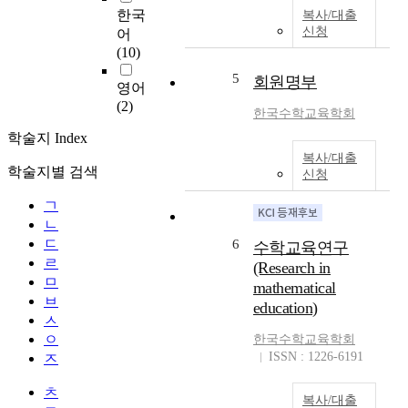
한국
복사/대출
신청
어
(10)
5
회원명부
영어
(2)
한국수학교육학회
학술지 Index
복사/대출
학술지별 검색
신청
ㄱ
ㄴ
ㄷ
6
수학교육연구
ㄹ
(Research in
ㅁ
mathematical
ㅂ
education)
ㅅ
ㅇ
한국수학교육학회
ISSN : 1226-6191
ㅈ
ㅊ
복사/대출