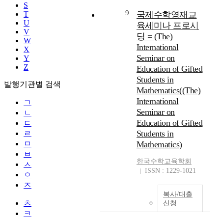
S
9
T
국제수학영재교
U
육세미나 프로시
V
딩 = (The)
W
International
X
Seminar on
Y
Z
Education of Gifted
Students in
발행기관별 검색
Mathematics((The)
International
ㄱ
Seminar on
ㄴ
Education of Gifted
ㄷ
Students in
ㄹ
ㅁ
Mathematics)
ㅂ
한국수학교육학회
ㅅ
ISSN : 1229-1021
ㅇ
ㅈ
복사/대출
ㅊ
신청
ㅋ