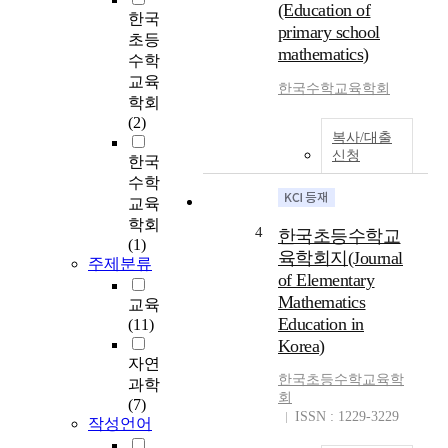
(Education of
한국
primary school
초등
mathematics)
수학
교육
한국수학교육학회
학회
(2)
복사/대출
신청
한국
수학
교육
학회
4
한국초등수학교
(1)
육학회지(Journal
주제분류
of Elementary
Mathematics
교육
Education in
(11)
Korea)
자연
한국초등수학교육학
과학
회
(7)
ISSN : 1229-3229
작성언어