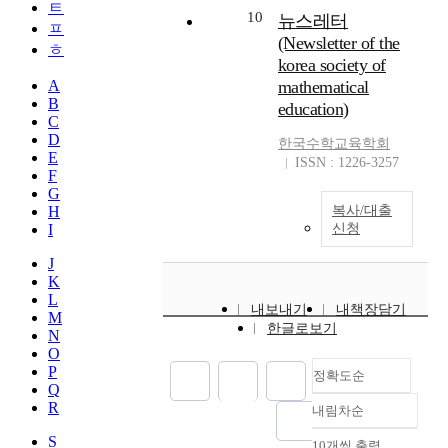
ㅌ
10
뉴스레터
ㅍ
(Newsletter of the
ㅎ
korea society of
A
mathematical
B
education)
C
D
한국수학교육학회
E
ISSN : 1226-3257
F
G
H
복사/대출
I
신청
J
K
L
내보내기
내책장담기
M
한글로보기
N
O
P
정확도순
Q
R
내림차순
정확도
순
S
10개씩 출력