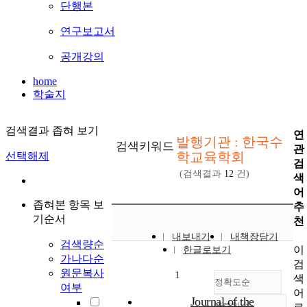
단행본
연구보고서
공개강의
home
학술지
검색결과 좁혀 보기
연
발행기관 : 한국수
검색키워드
관
학교육학회
선택해제
검
(검색결과
12
건)
색
어
좁혀본 항목 보
추
기순서
천
내보내기
내책장담기
검색량순
이
한글로보기
가나다순
검
원문복사
1
색
정확도순
여부
어
Journal of the
내림차순