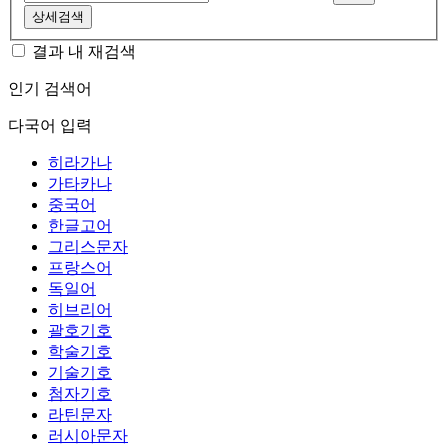
상세검색
결과 내 재검색
인기 검색어
다국어 입력
히라가나
가타카나
중국어
한글고어
그리스문자
프랑스어
독일어
히브리어
괄호기호
학술기호
기술기호
첨자기호
라틴문자
러시아문자