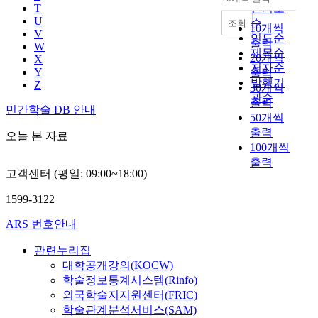
내림차순
T
인기도
U
순
조회
10개씩
V
연도순
출력
W
제목순
20개씩
X
저자순
Y
출력
발행기
Z
30개씩
관순
출력
민간학술 DB 안내
50개씩
출력
오늘 본 자료
100개씩
출력
고객센터 (평일: 09:00~18:00)
1599-3122
ARS 번호안내
관련누리집
대학공개강의(KOCW)
학술정보통계시스템(Rinfo)
외국학술지지원센터(FRIC)
학술관계분석서비스(SAM)