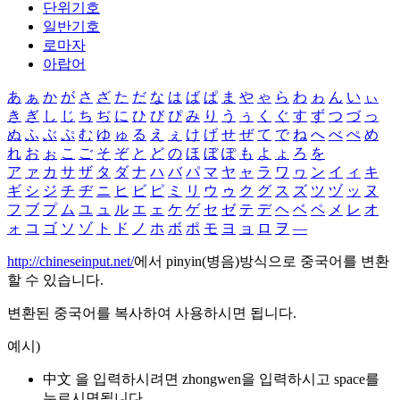
단위기호
일반기호
로마자
아랍어
あ
ぁ
か
が
さ
ざ
た
だ
な
は
ば
ぱ
ま
や
ゃ
ら
わ
ゎ
ん
い
ぃ
き
ぎ
し
じ
ち
ぢ
に
ひ
び
ぴ
み
り
う
ぅ
く
ぐ
す
ず
つ
づ
っ
ぬ
ふ
ぶ
ぷ
む
ゆ
ゅ
る
え
ぇ
け
げ
せ
ぜ
て
で
ね
へ
べ
ぺ
め
れ
お
ぉ
こ
ご
そ
ぞ
と
ど
の
ほ
ぼ
ぽ
も
よ
ょ
ろ
を
ア
ァ
カ
サ
ザ
タ
ダ
ナ
ハ
バ
パ
マ
ヤ
ャ
ラ
ワ
ヮ
ン
イ
ィ
キ
ギ
シ
ジ
チ
ヂ
ニ
ヒ
ビ
ピ
ミ
リ
ウ
ゥ
ク
グ
ス
ズ
ツ
ヅ
ッ
ヌ
フ
ブ
プ
ム
ユ
ュ
ル
エ
ェ
ケ
ゲ
セ
ゼ
テ
デ
ヘ
ベ
ペ
メ
レ
オ
ォ
コ
ゴ
ソ
ゾ
ト
ド
ノ
ホ
ボ
ポ
モ
ヨ
ョ
ロ
ヲ
―
http://chineseinput.net/
에서 pinyin(병음)방식으로 중국어를 변환
할 수 있습니다.
변환된 중국어를 복사하여 사용하시면 됩니다.
예시)
中文 을 입력하시려면
zhongwen
을 입력하시고 space를
누르시면됩니다.