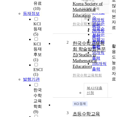
로
정확도
유료
Korea Society of
많
순
(10)
Mathenatical
10개씩 출력
내림차순
이
인기도
등재정보
Education
본
순
조회
10개씩
자
연도순
KCI
한국수학교육학회
출력
료
등재
제목순
20개씩
(5)
저자순
출력
발행기
30개씩
2
한국수학교육학
KCI
관순
활
출력
회 학술발표논문
등재
용
50개씩
후보
집(Studies in
도
출력
(1)
Mathematical
높
100개씩
Education)
은
출력
ESCI
자
(1)
한국수학교육학회
료
발행기관
복사/대출
한국
신청
수학
교육
학회
(9)
3
초등수학교육