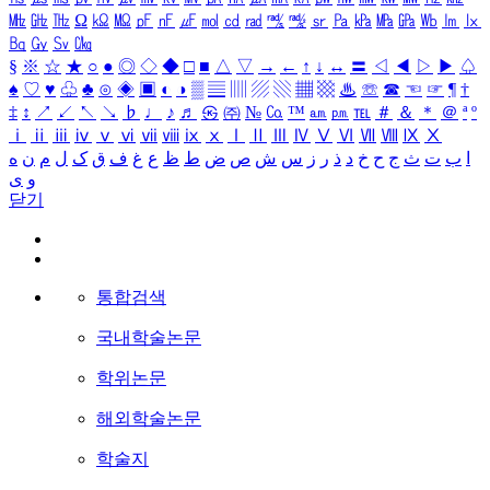
㎒
㎓
㎔
Ω
㏀
㏁
㎊
㎋
㎌
㏖
㏅
㎭
㎮
㎯
㏛
㎩
㎪
㎫
㎬
㏝
㏐
㏓
㏃
㏉
㏜
㏆
§
※
☆
★
○
●
◎
◇
◆
□
■
△
▽
→
←
↑
↓
↔
〓
◁
◀
▷
▶
♤
♠
♡
♥
♧
♣
⊙
◈
▣
◐
◑
▒
▤
▥
▨
▧
▦
▩
♨
☏
☎
☜
☞
¶
†
‡
↕
↗
↙
↖
↘
♭
♩
♪
♬
㉿
㈜
№
㏇
™
㏂
㏘
℡
＃
＆
＊
＠
ª
º
ⅰ
ⅱ
ⅲ
ⅳ
ⅴ
ⅵ
ⅶ
ⅷ
ⅸ
ⅹ
Ⅰ
Ⅱ
Ⅲ
Ⅳ
Ⅴ
Ⅵ
Ⅶ
Ⅷ
Ⅸ
Ⅹ
ا
ب
ت
ث
ج
ح
خ
د
ذ
ر
ز
س
ش
ص
ض
ط
ظ
ع
غ
ف
ق
ک
ل
م
ن
ه
و
ی
닫기
통합검색
국내학술논문
학위논문
해외학술논문
학술지