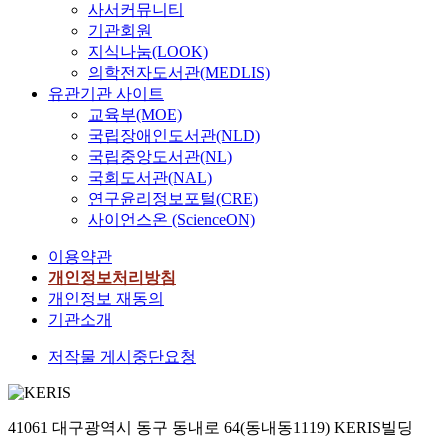
사서커뮤니티
기관회원
지식나눔(LOOK)
의학전자도서관(MEDLIS)
유관기관 사이트
교육부(MOE)
국립장애인도서관(NLD)
국립중앙도서관(NL)
국회도서관(NAL)
연구윤리정보포털(CRE)
사이언스온 (ScienceON)
이용약관
개인정보처리방침
개인정보 재동의
기관소개
저작물 게시중단요청
41061 대구광역시 동구 동내로 64(동내동1119) KERIS빌딩