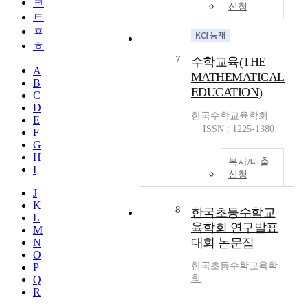
ㅋ
신청
ㅌ
ㅍ
ㅎ
7
수학교육(THE
A
MATHEMATICAL
B
EDUCATION)
C
D
한국수학교육학회
E
ISSN : 1225-1380
F
G
H
복사/대출
I
신청
J
K
8
한국초등수학교
L
육학회 연구발표
M
대회 논문집
N
O
한국초등수학교육학
P
회
Q
R