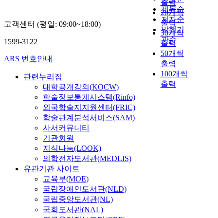
출력
제목순
20개씩
저자순
출력
고객센터 (평일: 09:00~18:00)
발행기
30개씩
관순
1599-3122
출력
50개씩
ARS 번호안내
출력
100개씩
관련누리집
출력
대학공개강의(KOCW)
학술정보통계시스템(Rinfo)
외국학술지지원센터(FRIC)
학술관계분석서비스(SAM)
사서커뮤니티
기관회원
지식나눔(LOOK)
의학전자도서관(MEDLIS)
유관기관 사이트
교육부(MOE)
국립장애인도서관(NLD)
국립중앙도서관(NL)
국회도서관(NAL)