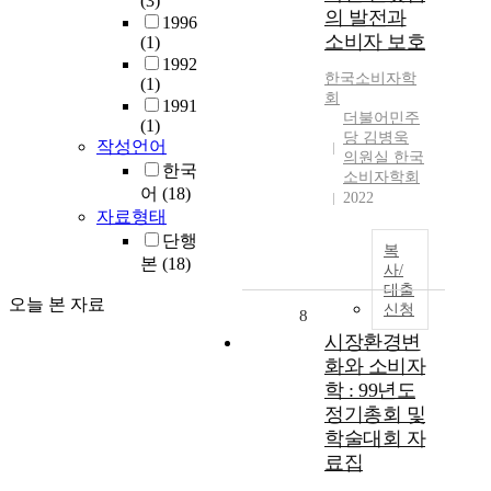
(3)
의 발전과
1996
소비자 보호
(1)
1992
한국소비자학
(1)
회
1991
더불어민주
(1)
당 김병욱
작성언어
의원실 한국
한국
소비자학회
어
(18)
2022
자료형태
단행
복
본
(18)
사/
대출
오늘 본 자료
신청
8
시장환경변
화와 소비자
학 : 99년도
정기총회 및
학술대회 자
료집