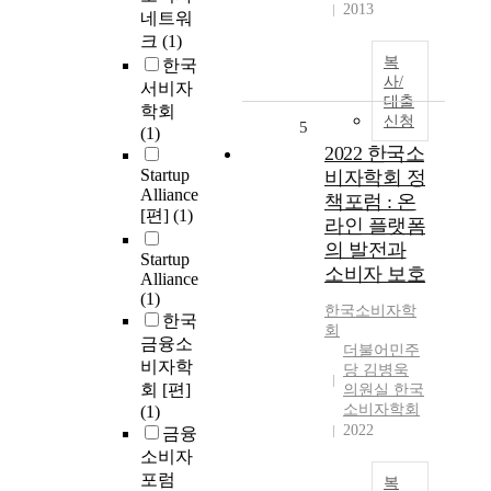
2013
네트워
크
(1)
복
한국
사/
서비자
대출
학회
신청
5
(1)
2022 한국소
Startup
비자학회 정
Alliance
책포럼 : 온
[편]
(1)
라인 플랫폼
의 발전과
Startup
소비자 보호
Alliance
(1)
한국소비자학
한국
회
금융소
더불어민주
비자학
당 김병욱
회 [편]
의원실 한국
소비자학회
(1)
2022
금융
소비자
포럼
복