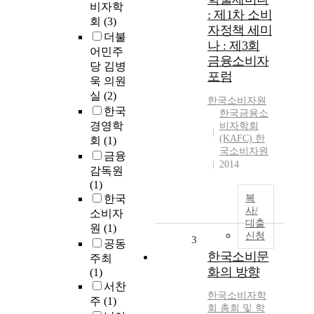
비자학
: 제1차 소비
회
(3)
자정책 세미
더불
나 : 제3회
어민주
금융소비자
당 김병
포럼
욱 의원
실
(2)
한국소비자원
한국
한국금융소
경영학
비자학회
(KAFC) 한
회
(1)
국소비자원
금융
2014
감독원
(1)
한국
복
사/
소비자
대출
원
(1)
신청
3
공동
한국소비문
주최
화의 방향
(1)
서찬
한국소비자학
주
(1)
회 총회 및 학