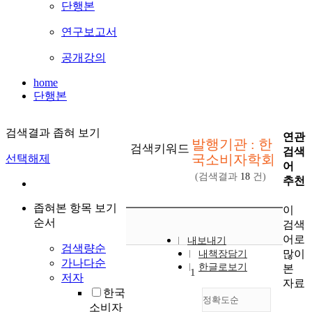
단행본
연구보고서
공개강의
home
단행본
검색결과 좁혀 보기
연관
발행기관 : 한
검색키워드
검색
국소비자학회
선택해제
어
(검색결과
18
건)
추천
좁혀본 항목 보기
이
순서
검색
어로
내보내기
검색량순
많이
내책장담기
가나다순
한글로보기
본
1
저자
자료
한국
정확도순
소비자