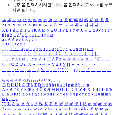
北京 을 입력하시려면
beijing
을 입력하시고 space를 누르
시면 됩니다.
ㅥ
ㅦ
ㅧ
ㅨ
ㅩ
ㅪ
ㅫ
ㅬ
ㅭ
ㅮ
ㅯ
ㅰ
ㅱ
ㅲ
ㅳ
ㅴ
ㅵ
ㅶ
ㅷ
ㅸ
ㅹ
ㅺ
ㅻ
ㅼ
ㅽ
ㅾ
ㅿ
ㆀ
ㆁ
ㆂ
ㆃ
ㆄ
ㆅ
ㆆ
ㆇ
ㆈ
ㆉ
ㆊ
ㆋ
ㆌ
ㆍ
ㆎ
Α
Β
Γ
Δ
Ε
Ζ
Η
Θ
Ι
Κ
Λ
Μ
Ν
Ξ
Ο
Π
Ρ
Σ
Τ
Υ
Φ
Χ
Ψ
Ω
α
β
γ
δ
ε
ζ
η
θ
ι
κ
λ
μ
ν
ξ
ο
π
ρ
σ
τ
υ
φ
χ
ψ
ω
á
à
Á
À
é
è
É
È
ç
Ç
ê
Ä
Ö
Ü
ä
ö
ü
ß
ְ
ֳ
ֲ
ֱ
ָ
ַ
ֵ
ֶ
ִ
ֹ
ּ
ֻ
ׂ
ׁ
ּ
ב
ה
נ
מ
צ
ת
ץ
ש
ד
ג
כ
ע
י
ח
ל
ך
ף
ק
ר
א
ט
ו
ן
ם
פ
‘
’
“
”
〔
〕
〈
〉
「
」
『
』
【
】
＂
（
）
［
］
｛
｝
±
×
÷
≠
≤
≥
∞
∴
♂
♀
∠
⊥
⌒
∂
∇
≡
≒
≪
≫
√
∽
∝
∵
∫
∬
∈
∋
⊆
⊇
⊂
⊃
∪
∩
∧
∨
￢
⇒
⇔
∀
∃
∮
∑
∏
＋
－
＜
＝
＞
、
。
·
‥
…
¨
〃
―
∥
＼
∼
´
～
ˇ
˘
˝
˚
˙
¸
˛
¡
¿
ː
！
＇
，
．
／
：
；
？
＾
＿
｀
｜
½
⅓
⅔
¼
¾
⅛
⅜
⅝
⅞
¹
²
³
⁴
ⁿ
₁
₂
₃
₄
Æ
Ð
Ħ
Ĳ
Ł
Ø
Œ
Þ
Ŧ
Ŋ
æ
đ
ð
ħ
ı
ĳ
ĸ
ŀ
ł
ø
œ
ß
þ
ŧ
ŋ
ŉ
А
Б
В
Г
Д
Е
Ё
Ж
З
И
Й
К
Л
М
Н
О
П
Р
С
Т
У
Ф
Х
Ц
Ч
Ш
Щ
Ъ
Ы
Ь
Э
Ю
Я
а
б
в
г
д
е
ё
ж
з
и
й
к
л
м
н
о
п
р
с
т
у
ф
х
ц
ч
ш
щ
ъ
ы
ь
э
ю
я
′
″
℃
Å
￠
￡
￥
¤
℉
‰
＄
％
Ｆ
￦
㎕
㎖
㎗
ℓ
㎘
㏄
㎣
㎤
㎥
㎦
㎙
㎚
㎛
㎜
㎝
㎞
㎟
㎠
㎡
㎢
㏊
㎍
㎎
㎏
㏏
㎈
㎉
㏈
㎧
㎨
㎰
㎱
㎲
㎳
㎴
㎵
㎶
㎷
㎸
㎹
㎀
㎁
㎂
㎃
㎄
㎺
㎻
㎽
㎾
㎿
㎐
㎑