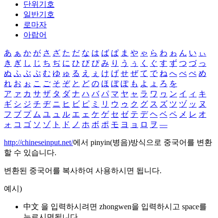
단위기호
일반기호
로마자
아랍어
あ
ぁ
か
が
さ
ざ
た
だ
な
は
ば
ぱ
ま
や
ゃ
ら
わ
ゎ
ん
い
ぃ
き
ぎ
し
じ
ち
ぢ
に
ひ
び
ぴ
み
り
う
ぅ
く
ぐ
す
ず
つ
づ
っ
ぬ
ふ
ぶ
ぷ
む
ゆ
ゅ
る
え
ぇ
け
げ
せ
ぜ
て
で
ね
へ
べ
ぺ
め
れ
お
ぉ
こ
ご
そ
ぞ
と
ど
の
ほ
ぼ
ぽ
も
よ
ょ
ろ
を
ア
ァ
カ
サ
ザ
タ
ダ
ナ
ハ
バ
パ
マ
ヤ
ャ
ラ
ワ
ヮ
ン
イ
ィ
キ
ギ
シ
ジ
チ
ヂ
ニ
ヒ
ビ
ピ
ミ
リ
ウ
ゥ
ク
グ
ス
ズ
ツ
ヅ
ッ
ヌ
フ
ブ
プ
ム
ユ
ュ
ル
エ
ェ
ケ
ゲ
セ
ゼ
テ
デ
ヘ
ベ
ペ
メ
レ
オ
ォ
コ
ゴ
ソ
ゾ
ト
ド
ノ
ホ
ボ
ポ
モ
ヨ
ョ
ロ
ヲ
―
http://chineseinput.net/
에서 pinyin(병음)방식으로 중국어를 변환
할 수 있습니다.
변환된 중국어를 복사하여 사용하시면 됩니다.
예시)
中文 을 입력하시려면
zhongwen
을 입력하시고 space를
누르시면됩니다.