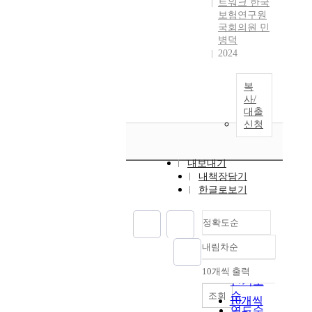
트워크 한국
보험연구원
국회의원 민
병덕
2024
복
사/
대출
신청
내보내기
내책장담기
한글로보기
정확도순
내림차순
정확도
순
10개씩 출력
내림차순
인기도
순
조회
10개씩
연도순