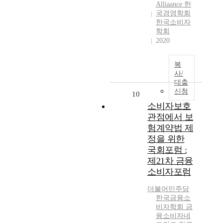
Alliaance 한
국경영학회
한국소비자
학회
2020
복
사/
대출
신청
10
소비자보호
관점에서 보
험계약법 제
정을 위한
국회포럼 :
제21차 금융
소비자포럼
더불어민주당
한국금융소
비자학회 금
융소비자네