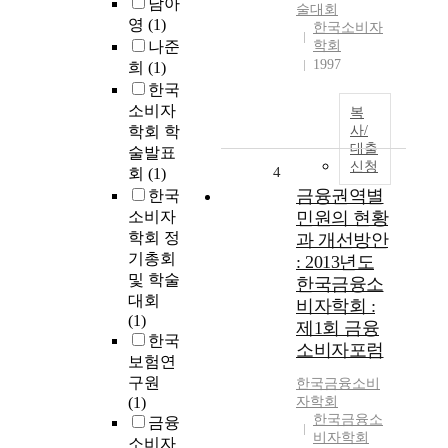
남아
술대회
영
(1)
한국소비자
나준
학회
1997
희
(1)
한국
소비자
복
학회 학
사/
대출
술발표
신청
4
회
(1)
금융권역별
한국
소비자
민원의 현황
학회 정
과 개선방안
기총회
: 2013년도
및 학술
한국금융소
대회
비자학회 :
(1)
제1회 금융
한국
소비자포럼
보험연
구원
한국금융소비
(1)
자학회
한국금융소
금융
비자학회
소비자