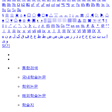
㎒
㎓
㎔
Ω
㏀
㏁
㎊
㎋
㎌
㏖
㏅
㎭
㎮
㎯
㏛
㎩
㎪
㎫
㎬
㏝
㏐
㏓
㏃
㏉
㏜
㏆
§
※
☆
★
○
●
◎
◇
◆
□
■
△
▽
→
←
↑
↓
↔
〓
◁
◀
▷
▶
♤
♠
♡
♥
♧
♣
⊙
◈
▣
◐
◑
▒
▤
▥
▨
▧
▦
▩
♨
☏
☎
☜
☞
¶
†
‡
↕
↗
↙
↖
↘
♭
♩
♪
♬
㉿
㈜
№
㏇
™
㏂
㏘
℡
＃
＆
＊
＠
ª
º
ⅰ
ⅱ
ⅲ
ⅳ
ⅴ
ⅵ
ⅶ
ⅷ
ⅸ
ⅹ
Ⅰ
Ⅱ
Ⅲ
Ⅳ
Ⅴ
Ⅵ
Ⅶ
Ⅷ
Ⅸ
Ⅹ
ا
ب
ت
ث
ج
ح
خ
د
ذ
ر
ز
س
ش
ص
ض
ط
ظ
ع
غ
ف
ق
ک
ل
م
ن
ه
و
ی
닫기
통합검색
국내학술논문
학위논문
해외학술논문
학술지