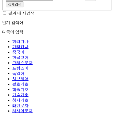
상세검색
결과 내 재검색
인기 검색어
다국어 입력
히라가나
가타카나
중국어
한글고어
그리스문자
프랑스어
독일어
히브리어
괄호기호
학술기호
기술기호
첨자기호
라틴문자
러시아문자