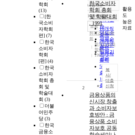
한국소비자
학회
내림차순
정확도
활용
학회 총회
(13)
순
도
10개씩 출력
및 학술대회
[한
내림차순
인기도
높은
국소비
. 1991
순
조회
자료
10개씩
자학회
연도순
한국소비자학
출력
편]
(7)
회
제목순
20개씩
한국
한국소비자
저자순
출력
소비자
학회
발행기
30개씩
학회
1991
관순
출력
[편]
(4)
50개씩
한국
복
출력
소비자
사/
100개씩
학회 총
대출
출력
신청
회 및
2
학술대
금융상품의
회
(3)
신시장 창출
더불
과 소비자보
어민주
호방안 : 금
당
(3)
융상품 소비
한국
자보호 공동
금융소
학술세미나