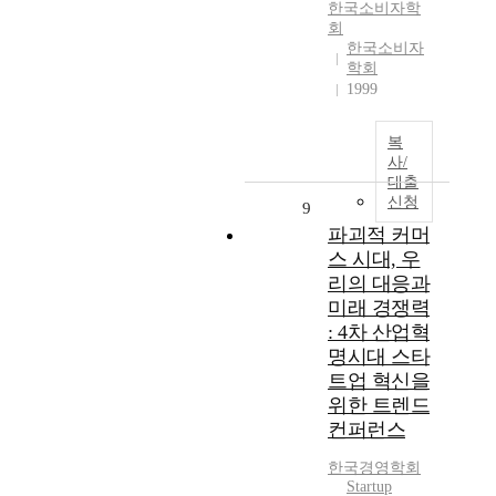
한국소비자학
회
한국소비자
학회
1999
복
사/
대출
신청
9
파괴적 커머
스 시대, 우
리의 대응과
미래 경쟁력
: 4차 산업혁
명시대 스타
트업 혁신을
위한 트렌드
컨퍼런스
한국경영학회
Startup